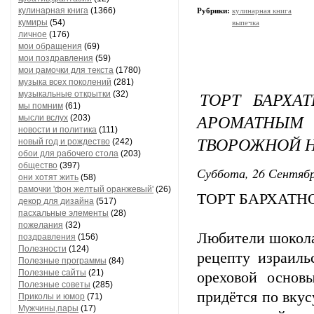
кулинарная книга
(1366)
Рубрики:
кулинарная книга
кумиры
(54)
выпечка
личное
(176)
мои обращения
(69)
мои поздравления
(59)
мои рамочки для текста
(1780)
музыка всех поколений
(281)
ТОРТ БАРХА
музыкальные открытки
(32)
мы помним
(61)
АРОМАТН
мысли вслух
(203)
новости и политика
(111)
ТВОРОЖНОЙ 
новый год и рождество
(242)
обои для рабочего стола
(203)
общество
(397)
Суббота, 26 Сентябр
они хотят жить
(58)
рамочки 'фон желтый оранжевый'
(26)
ТОРТ БАРХАТ
декор для дизайна
(517)
пасхальные элементы
(28)
пожелания
(32)
Любители шокола
поздравления
(156)
Полезности
(124)
рецепту израиль
Полезные программы
(84)
Полезные сайты
(21)
ореховой основ
Полезные советы
(285)
придётся по вку
Приколы и юмор
(71)
Мужчины,пары
(17)