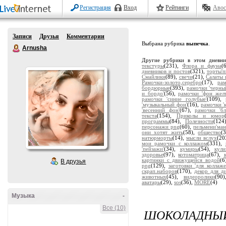
Регистрация
Вход
Рейтинги
Авос
Записи
Друзья
Комментарии
Выбрана рубрика
выпечка
.
Arnusha
Другие рубрики в этом дневн
текстуры
(231),
Флора и фауна
(
дневников и постов
(321),
торты'
Смайлики
(89),
свечи
(21),
Салаты 
Рамочки-золото,серебро
(17),
ра
бордюрные
(393),
рамочки 'черны
и бордо'
(56),
рамочки 'фон жел
рамочки 'синие голубые'
(109),
'музыкальный фон'
(16),
рамочки '
'весенний фон'
(67),
рамочки 'бл
текста
(154),
Приколы и юмор
программы
(84),
Полезности
(124
персонажи png
(60),
пельмени'ман
они хотят жить
(58),
общество
(
натюрморты
(14),
мысли вслух
(20
мои рамочки с коллажом
(331),
'пейзажи'
(34),
кумиры
(54),
кули
здоровье
(97),
котоматрица
(67),
картинки с движущейся водой
(6
В друзья
png
(129),
заготовки 'для коллаже
скрап.наборов
(170),
декор для д
животных
(45),
видеоролики
(90
аватары
(29),
sos
(36),
MORE
(4)
Музыка
-
Все (10)
ШОКОЛАДНЫ