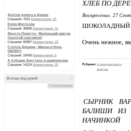
ХЛЕБ ПО ДЕР
Воскресенье, 27 Сент
Долгая дорога в Дюнах
Слушали: 7031
Комментарии: 20
Ennio Morricone
ШОКОЛАДНЫЙ 
Слушали: 30656
Комментарии: 31
Фаусто Папетти - Маленький цветок
(золотой саксофон)
Очень нежное, в
Слушали: 92997
Комментарии: 25
Стелла Джанни - Милан и Ночь
(NEW)!!!
Слушали: 10430
Комментарии: 8
А Алёшин Хрусталь и шампанское
Рубрики:
кулинарная книга
Слушали: 14124
Комментарии: 25
выпечка
Всегда под рукой
-
К приложению
СЫРНИК ВА
БАЛИШИ ИЗ 
НАЧИНКОЙ