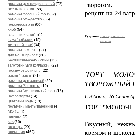
творогом.
рамочки для поздравлений
(73)
осень 'пейзажи'
(68)
рецепт на 24 ват
рамочки 'весенний фон'
(67)
рамочки 'Рождество'
(65)
персонажи png
(60)
хлеб
(54)
весна 'пейзажи'
(51)
Рубрики:
кулинарная книга
зима 'пейзажи'
(45)
выпечка
лето 'пейзажи'
(34)
рамочки '8 Марта'
(27)
для меня 'приват'
(26)
беляши'чебуреки'блины
(25)
заготовки 'для коллажей'
(22)
позируют дети png
(22)
ТОРТ МОЛО
рамки 'приват'
(21)
рамочки для записей
(20)
ТВОРОЖНЫЙ 
рамочки 'блокноты'
(19)
рамочки 'музыкальный фон'
(16)
Суббота, 26 Сентябр
натюрморты
(14)
цветовые коды
(13)
ТОРТ "МОЛОЧН
пельмени'манты'вареники
(4)
MORE
(4)
пончики
(2)
sos
(36)
Вкусный, нежн
аватары
(29)
кремом и шокола
анимация
(462)