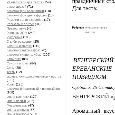
праздничный сто
Разделители для текста
(154)
рамки друзей
(71)
Для теста:
рамочки 'фон валентинки'
(18)
рамочки 'фон цвета фуксии'
(15)
Рамочки-золото,серебро
(17)
Рассказы и притчи
(31)
Рубрики:
кулинарная книга
Православие
(46)
выпечка
Рецепты ЗОЖ
(248)
Рукоделие
(105)
С днём рождения
(25)
Салаты и закуски
(119)
рамочки 'светлый фон'
(70)
рамочки 'синие голубые'
(109)
ВЕНГЕРСКИ
Смайлики
(89)
Стихи и проза
(284)
ЕРЕВАНСКИ
Супы
(28)
Тесты
(12)
ПОВИДЛОМ
украшалочки для дневников и постов
(321)
Уроки
(175)
Суббота, 26 Сентябр
рамочки 'фиолетовый и розовый фон'
(108)
ВЕНГЕРСКИЙ др
Флеш-картинки
(172)
Флеш-часики
(202)
Флеш-плееры
(47)
Ароматный вкус
Флора и фауна
(65)
Фоны текстуры
(231)