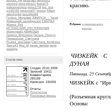
apostol_nik
besta-aks
dervish52
elennna
elina-elina11
fewral75
красиво.
galkapogonina
irena1234
lira_lara
m160160
olgavosk57
ringing
rottam
staruhonka
tanushka68
Галина_Мелымко
ДЖИПСИ_-_Тасик
Домашний_калейдоскоп
ЕЖИЧКА
Рубрики:
кулинарная книга
Жанна_Лях
ИСПАНСКИЙ_РЕСТОРАНЧИК
выпечка
Ириночка61
КВИКОША
Лариса_Воронина
Оксана_Просто
Прекрасная_Светлана
Рыжая_красивая
Светлана_Колягина
Таиса41
Яна_М
лапка_мягкая
нили
рашида
ЧИЗКЕЙК С
Статистика
-
ДУНАЯ
Создан: 20.01.2009
Записей: 10411
Пятница, 25 Сентябр
Комментариев:
295189
ЧИЗКЕЙК с "Ири
Написано: 330458
Отчеты:
Посетители
(Разъемная кругл
Поисковые фразы
Основа: