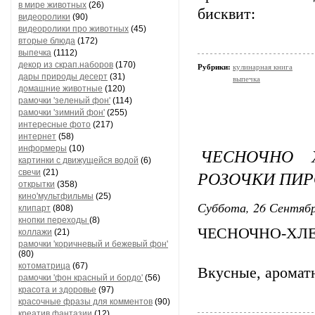
в мире животных
(26)
бисквит:
видеоролики
(90)
видеоролики про животных
(45)
вторые блюда
(172)
выпечка
(1112)
декор из скрап.наборов
(170)
Рубрики:
кулинарная книга
дары природы десерт
(31)
выпечка
домашние животные
(120)
рамочки 'зеленый фон'
(114)
рамочки 'зимний фон'
(255)
интересные фото
(217)
интернет
(58)
информеры
(10)
ЧЕСНОЧНО 
картинки с движущейся водой
(6)
РОЗОЧКИ ПИ
свечи
(21)
открытки
(358)
кино'мультфильмы
(25)
Суббота, 26 Сентябр
клипарт
(808)
кнопки переходы
(8)
ЧЕСНОЧНО-ХЛЕ
коллажи
(21)
рамочки 'коричневый и бежевый фон'
(80)
котоматрица
(67)
Вкусные, аромат
рамочки 'фон красный и бордо'
(56)
красота и здоровье
(97)
красочные фразы для комментов
(90)
креатив,фантазии
(12)