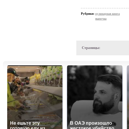
Рубрики:
кулинарная книга
выпечка
Страницы:
Не ешьте эту
В ОАЭ произошло
готовую еду из
жестокое убийство