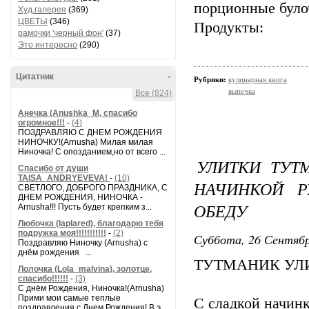
порционные було
Худ.галерея
(369)
ЦВЕТЫ
(346)
Продукты:
рамочки 'черный фон'
(37)
Это интересно
(290)
Цитатник
-
Рубрики:
кулинарная книга
выпечка
Все (824)
Анечка (Anushka_M, спасибо
огромное!!!
-
(4)
ПОЗДРАВЛЯЮ С ДНЕМ РОЖДЕНИЯ
НИНОЧКУ!(Arnusha) Милая милая
Ниночка! С опозданием,но от всего ...
УЛИТКИ ТУТ
Спасибо от души
TAISA_ANDRYEVEVA!
-
(10)
НАЧИНКОЙ Р
СВЕТЛОГО, ДОБРОГО ПРАЗДНИКА, С
ДНЕМ РОЖДЕНИЯ, НИНОЧКА -
ОБЕДУ
Arnusha!!! Пусть будет крепким з...
Любочка (laplared), благодарю тебя
подружка моя!!!!!!!!!!!
-
(2)
Суббота, 26 Сентябр
Поздравляю Ниночку (Arnusha) с
днём рождения ...
ТУТМАНИК УЛ
Лолочка (Lola_malvina), золотце,
спасибо!!!!!!
-
(3)
С днём Рождения, Ниночка!(Аrnusha)
Прими мои самые теплые
С сладкой начин
поздравления с Днем Рождения! В э...