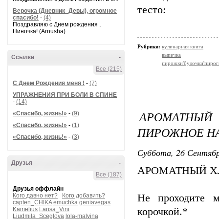
тесто:
Верочка (Дневник_Девы), огромное
спасибо!
-
(4)
Поздравляю с Днем рождения ,
Ниночка! (Arnusha)
Рубрики:
кулинарная книга
выпечка
Ссылки
-
пирожки'булочки'пирог
Все (215)
С Днем Рождения меня !
-
(7)
УПРАЖНЕНИЯ ПРИ БОЛИ В СПИНЕ
-
(14)
АРОМАТНЫЙ
«Спасибо, жизнь!»
-
(9)
«Спасибо, жизнь!»
-
(1)
ПИРОЖНОЕ Н
«Спасибо, жизнь!»
-
(3)
Суббота, 26 Сентябр
Друзья
-
АРОМАТНЫЙ Х
Все (187)
Друзья оффлайн
Кого давно нет?
Кого добавить?
Не проходите м
capten_CHIKA
emuchka
geniavegas
Kamelius
Larisa_Vini
корочкой.*
Liudmila_Sceglova
lola-malvina