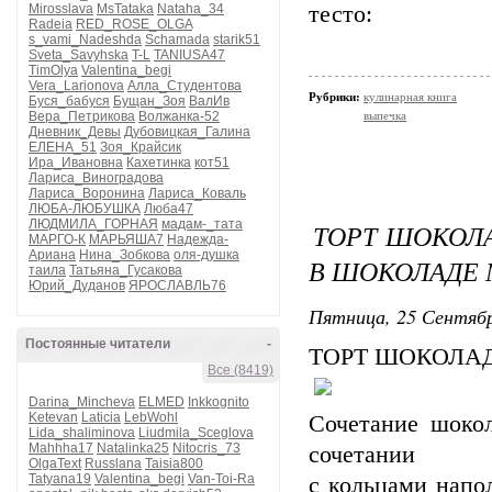
Mirosslava
MsTataka
Nataha_34
тесто:
Radeia
RED_ROSE_OLGA
s_vami_Nadeshda
Schamada
starik51
Sveta_Savyhska
T-L
TANIUSA47
TimOlya
Valentina_begi
Vera_Larionova
Алла_Студентова
Рубрики:
кулинарная книга
Буся_бабуся
Бущан_Зоя
ВалИв
Вера_Петрикова
Волжанка-52
выпечка
Дневник_Девы
Дубовицкая_Галина
ЕЛЕНА_51
Зоя_Крайсик
Ира_Ивановна
Кахетинка
кот51
Лариса_Виноградова
Лариса_Воронина
Лариса_Коваль
ЛЮБА-ЛЮБУШКА
Люба47
ЛЮДМИЛА_ГОРНАЯ
мадам-_тата
ТОРТ ШОКОЛ
МАРГО-К
МАРЬЯША7
Надежда-
Ариана
Нина_Зобкова
оля-душка
В ШОКОЛАДЕ 
таила
Татьяна_Гусакова
Юрий_Дуданов
ЯРОСЛАВЛЬ76
Пятница, 25 Сентябр
Постоянные читатели
-
ТОРТ ШОКОЛА
Все (8419)
Darina_Mincheva
ELMED
Inkkognito
Ketevan
Laticia
LebWohl
Сочетание шоко
Lida_shaliminova
Liudmila_Sceglova
Mahhha17
Natalinka25
Nitocris_73
сочетании
OlgaText
Russlana
Taisia800
Tatyana19
Valentina_begi
Van-Toi-Ra
с кольцами напо