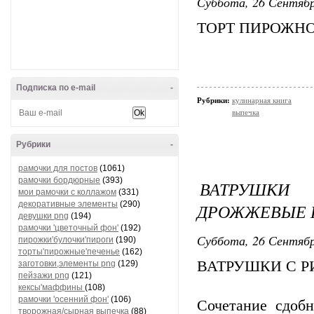
Суббота, 26 Сентябр
ТОРТ ПИРОЖНОЕ
Подписка по e-mail
-
Рубрики:
кулинарная книга
выпечка
Рубрики
-
рамочки для постов
(1061)
рамочки бордюрные
(393)
ВАТРУШКИ
мои рамочки с коллажом
(331)
декоративные элементы
(290)
ДРОЖЖЕВЫЕ 
девушки png
(194)
рамочки 'цветочный фон'
(192)
Суббота, 26 Сентябр
пирожки'булочки'пироги
(190)
торты'пирожные'печенье
(162)
ВАТРУШКИ С Р
заготовки,элементы png
(129)
пейзажи png
(121)
кексы'маффины
(108)
рамочки 'осенний фон'
(106)
Сочетание сдобн
творожная/сырная выпечка
(88)