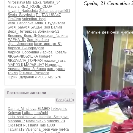
Среда, 21 Сентября 2
Mirosslava
MsTataka
Nataha_34
Radeia
RED_ROSE_OLGA
s_vami_Nadeshda
Schamada
starik51
Sveta_Savyhska
T-L
TANIUSA47
TimOlya
Valentina_begi
Vera_Larionova
Алла_Студентова
Буся_бабуся
Бущан_Зоя
ВалИв
Вера_Петрикова
Волжанка-52
Дневник_Девы
Дубовицкая_Галина
ЕЛЕНА_51
Зоя_Крайсик
Ира_Ивановна
Кахетинка
кот51
Лариса_Виноградова
Лариса_Воронина
Лариса_Коваль
ЛЮБА-ЛЮБУШКА
Люба47
ЛЮДМИЛА_ГОРНАЯ
мадам-_тата
МАРГО-К
МАРЬЯША7
Надежда-
Ариана
Нина_Зобкова
оля-душка
таила
Татьяна_Гусакова
Юрий_Дуданов
ЯРОСЛАВЛЬ76
Постоянные читатели
-
Все (8419)
Darina_Mincheva
ELMED
Inkkognito
Ketevan
Laticia
LebWohl
Lida_shaliminova
Liudmila_Sceglova
Mahhha17
Natalinka25
Nitocris_73
OlgaText
Russlana
Taisia800
Tatyana19
Valentina_begi
Van-Toi-Ra