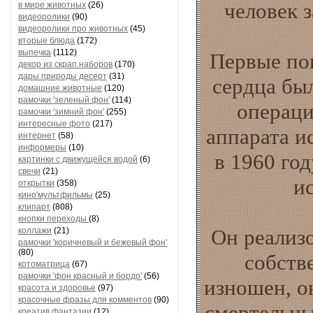
человек 
в мире животных
(26)
видеоролики
(90)
видеоролики про животных
(45)
вторые блюда
(172)
выпечка
(1112)
Первые по
декор из скрап.наборов
(170)
дары природы десерт
(31)
сердца был
домашние животные
(120)
рамочки 'зеленый фон'
(114)
операци
рамочки 'зимний фон'
(255)
интересные фото
(217)
аппарата и
интернет
(58)
информеры
(10)
в 1960 го
картинки с движущейся водой
(6)
свечи
(21)
и
открытки
(358)
кино'мультфильмы
(25)
клипарт
(808)
кнопки переходы
(8)
Он реализо
коллажи
(21)
рамочки 'коричневый и бежевый фон'
(80)
собств
котоматрица
(67)
рамочки 'фон красный и бордо'
(56)
изношен, о
красота и здоровье
(97)
красочные фразы для комментов
(90)
смертельны
креатив,фантазии
(12)