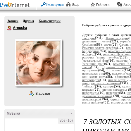
Регистрация
Вход
Рейтинги
Авос
Записи
Друзья
Комментарии
Выбрана рубрика
красота и здор
Arnusha
Другие рубрики в этом дневн
текстуры
(231),
Флора и фауна
(
дневников и постов
(321),
торты'
Смайлики
(89),
свечи
(21),
Салаты 
Рамочки-золото,серебро
(17),
ра
бордюрные
(393),
рамочки 'черны
и бордо'
(56),
рамочки 'фон жел
рамочки 'синие голубые'
(109),
'музыкальный фон'
(16),
рамочки '
'весенний фон'
(67),
рамочки 'бл
текста
(154),
Приколы и юмор
программы
(84),
Полезности
(124
персонажи png
(60),
пельмени'ман
они хотят жить
(58),
общество
(
натюрморты
(14),
мысли вслух
(20
мои рамочки с коллажом
(331),
'пейзажи'
(34),
кумиры
(54),
кулин
коллажи
(21),
кнопки переходы
(
информеры
(10),
интернет
(58),
ин
В друзья
домашние животные
(120),
для мен
девушки png
(194),
дары природы
весна 'пейзажи'
(51),
в мире живот
Музыка
-
7 ЗОЛОТЫХ С
Все (10)
НИКОЛАЯ АМ