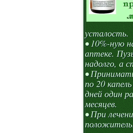
усталость.
• 10%-ную н
аптеке. Пуз
надолго, а с
• Принимать
по 20 капель
дней один р
месяцев.
• При лечен
положитель