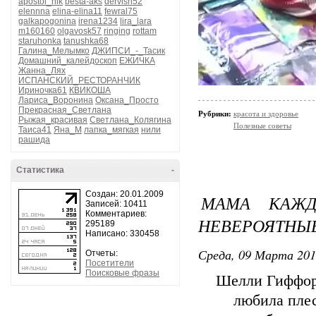
apostol_nik
besta-aks
dervish52
elennna
elina-elina11
fewral75
galkapogonina
irena1234
lira_lara
m160160
olgavosk57
ringing
rottam
staruhonka
tanushka68
Галина_Мелымко
ДЖИПСИ_-_Тасик
Домашний_калейдоскоп
ЕЖИЧКА
Жанна_Лях
ИСПАНСКИЙ_РЕСТОРАНЧИК
Ириночка61
КВИКОША
Лариса_Воронина
Оксана_Просто
Прекрасная_Светлана
Рубрики:
красота и здоровье
Рыжая_красивая
Светлана_Колягина
Полезные советы
Таиса41
Яна_М
лапка_мягкая
нили
рашида
Статистика
-
Создан: 20.01.2009
МАМА КАЖД
Записей: 10411
Комментариев:
НЕВЕРОЯТНЫ
295189
Написано: 330458
Среда, 09 Марта 201
Отчеты:
Посетители
Поисковые фразы
Шелли Гиффорд
любила плес