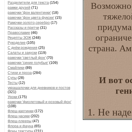
Разделители для текста
(154)
Возможно,
рамки друзей
(71)
рамочки 'фон валентинки'
(18)
тяжело
рамочки 'фон цвета фуксии'
(15)
Рамочки-золото,серебро
(17)
придума
Рассказы и притчи
(31)
Православие
(46)
ограниче
Рецепты ЗОЖ
(248)
Рукоделие
(105)
страна. Ам
С днём рождения
(25)
Салаты и закуски
(119)
рамочки 'светлый фон'
(70)
рамочки 'синие голубые'
(109)
Смайлики
(89)
Стихи и проза
(284)
И вот о
Супы
(28)
Тесты
(12)
ген
украшалочки для дневников и постов
(321)
Уроки
(175)
рамочки 'фиолетовый и розовый фон'
(108)
1. Не над
Флеш-картинки
(172)
Флеш-часики
(202)
Флеш-плееры
(47)
Флора и фауна
(65)
Фоны текстуры
(231)