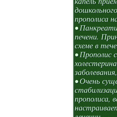
капель прие
дошкольного
прополиса на
• Панкреати
печени. При
схеме в тече
• Прополис 
холестерина
заболевания
• Очень сущ
стабилизаци
прополиса, 
настраивает
лечении.