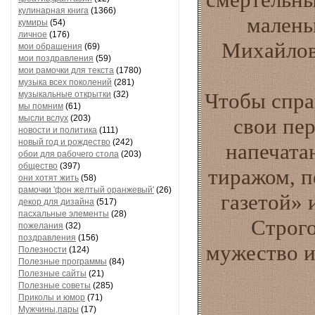
кулинарная книга
(1366)
малень
кумиры
(54)
личное
(176)
Михайлов
мои обращения
(69)
мои поздравления
(59)
мои рамочки для текста
(1780)
музыка всех поколений
(281)
Чтобы справ
музыкальные открытки
(32)
мы помним
(61)
мысли вслух
(203)
свои пер
новости и политика
(111)
новый год и рождество
(242)
напечата
обои для рабочего стола
(203)
общество
(397)
тиражом, п
они хотят жить
(58)
рамочки 'фон желтый оранжевый'
(26)
газетой» 
декор для дизайна
(517)
пасхальные элементы
(28)
Строго
пожелания
(32)
поздравления
(156)
мужество и
Полезности
(124)
Полезные программы
(84)
Полезные сайты
(21)
Полезные советы
(285)
Приколы и юмор
(71)
Мужчины,пары
(17)