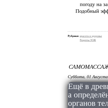
погоду на з
Подобный эфф
Рубрики:
красота и здоровье
Рецепты ЗОЖ
САМОМАССАЖ:
Суббота, 01 Августа
Ещё в древ
а определё
органов те