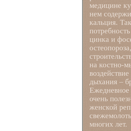
медицине ку
нем содержи
кальция. Та
потребность
цинка и фос
остеопороза
строительст
на костно-м
воздействие
дыхания – б
Ежедневное 
очень полез
женской реп
свежемолоты
многих лет.