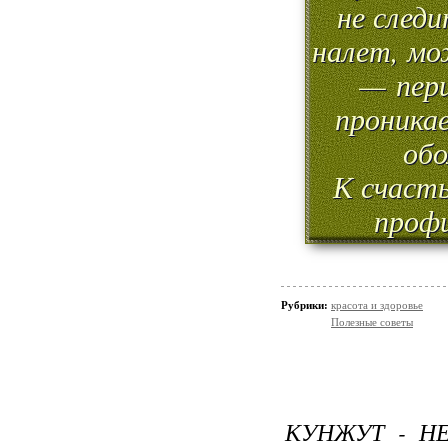
не следи
налет, мо
— пер
проникае
обо
К счасть
профи
Рубрики:
красота и здоровье
Полезные советы
КУНЖУТ - Н