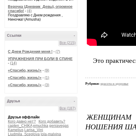
Верочка (Дневник_Девы), огромное
спасибо!
-
(4)
Поздравляю с Днем рождения ,
Ниночка! (Arnusha)
Ссылки
-
Все (215)
С Днем Рождения меня !
-
(7)
УПРАЖНЕНИЯ ПРИ БОЛИ В СПИНЕ
Это практичес
-
(14)
«Спасибо, жизнь!»
-
(9)
«Спасибо, жизнь!»
-
(1)
Рубрики:
красота и здоровье
«Спасибо, жизнь!»
-
(3)
Друзья
-
Все (187)
ЖЕНЩИНАМ Н
Друзья оффлайн
Кого давно нет?
Кого добавить?
НОШЕНИЯ ША
capten_CHIKA
emuchka
geniavegas
Kamelius
Larisa_Vini
Liudmila_Sceglova
lola-malvina