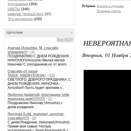
Худ.галерея
(369)
Рубрики:
красота и здоровье
ЦВЕТЫ
(346)
Полезные советы
рамочки 'черный фон'
(37)
Это интересно
(290)
Цитатник
-
Все (824)
НЕВЕРОЯТНА
Анечка (Anushka_M, спасибо
огромное!!!
-
(4)
Вторник, 01 Ноября 2
ПОЗДРАВЛЯЮ С ДНЕМ РОЖДЕНИЯ
НИНОЧКУ!(Arnusha) Милая милая
Ниночка! С опозданием,но от всего ...
Спасибо от души
TAISA_ANDRYEVEVA!
-
(10)
СВЕТЛОГО, ДОБРОГО ПРАЗДНИКА, С
ДНЕМ РОЖДЕНИЯ, НИНОЧКА -
Arnusha!!! Пусть будет крепким з...
Любочка (laplared), благодарю тебя
подружка моя!!!!!!!!!!!
-
(2)
Поздравляю Ниночку (Arnusha) с
днём рождения ...
Лолочка (Lola_malvina), золотце,
спасибо!!!!!!
-
(3)
С днём Рождения, Ниночка!(Аrnusha)
Прими мои самые теплые
поздравления с Днем Рождения! В э...