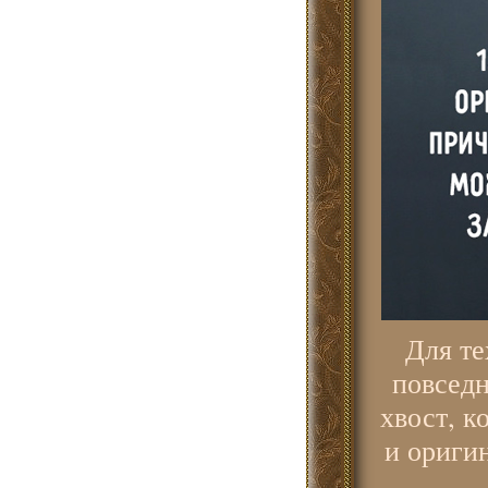
Для те
повседн
хвост, к
и ориги