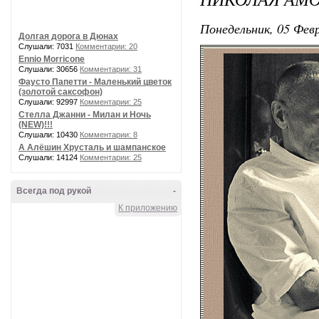
Понедельник, 05 Февр
Долгая дорога в Дюнах
Слушали: 7031
Комментарии: 20
Ennio Morricone
Слушали: 30656
Комментарии: 31
Фаусто Папетти - Маленький цветок
(золотой саксофон)
Слушали: 92997
Комментарии: 25
Стелла Джанни - Милан и Ночь
(NEW)!!!
Слушали: 10430
Комментарии: 8
А Алёшин Хрусталь и шампанское
Слушали: 14124
Комментарии: 25
Всегда под рукой
-
К приложению