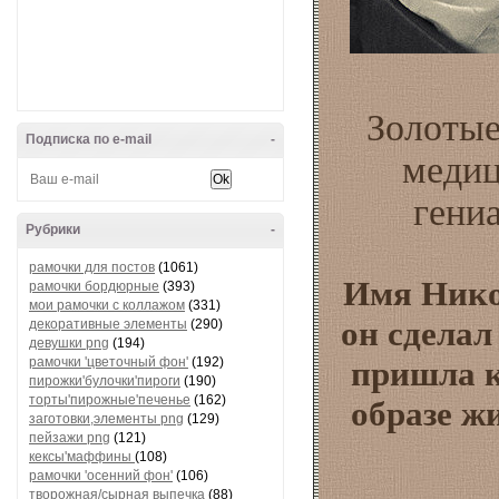
Золотые
Подписка по e-mail
-
медиц
гени
Рубрики
-
рамочки для постов
(1061)
Имя Нико
рамочки бордюрные
(393)
мои рамочки с коллажом
(331)
он сделал
декоративные элементы
(290)
девушки png
(194)
рамочки 'цветочный фон'
(192)
пришла к
пирожки'булочки'пироги
(190)
торты'пирожные'печенье
(162)
образе ж
заготовки,элементы png
(129)
пейзажи png
(121)
кексы'маффины
(108)
рамочки 'осенний фон'
(106)
творожная/сырная выпечка
(88)