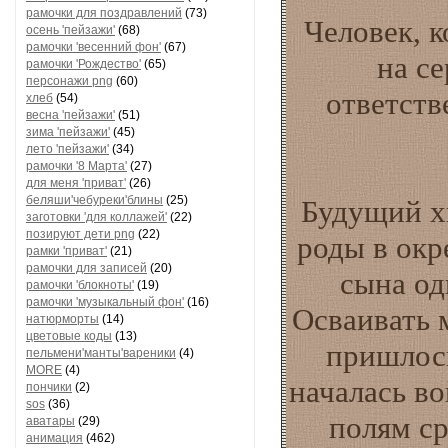
рамочки для поздравлений
(73)
Человек, 
осень 'пейзажи'
(68)
рамочки 'весенний фон'
(67)
на се
рамочки 'Рождество'
(65)
персонажи png
(60)
ответств
хлеб
(54)
весна 'пейзажи'
(51)
зима 'пейзажи'
(45)
лето 'пейзажи'
(34)
рамочки '8 Марта'
(27)
для меня 'приват'
(26)
беляши'чебуреки'блины
(25)
Будущий х
заготовки 'для коллажей'
(22)
позируют дети png
(22)
роды в окр
рамки 'приват'
(21)
рамочки для записей
(20)
сына од
рамочки 'блокноты'
(19)
рамочки 'музыкальный фон'
(16)
Осваивать 
натюрморты
(14)
цветовые коды
(13)
пришлось
пельмени'манты'вареники
(4)
MORE
(4)
началась в
пончики
(2)
sos
(36)
полям ср
аватары
(29)
анимация
(462)