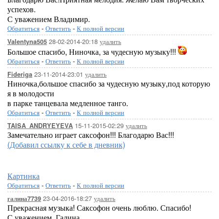
успехов.
С уважением Владимир.
Обратиться
-
Ответить
-
К полной версии
28-02-2014-20:18
удалить
Valentyna505
Большое спасибо, Ниночка, за чудесную музыку!!!
Обратиться
-
Ответить
-
К полной версии
23-11-2014-23:01
удалить
Fideriga
Ниночка,большое спасибо за чудесную музыку,под которую
я в молодости
в парке танцевала медленное танго.
Обратиться
-
Ответить
-
К полной версии
15-11-2015-02:29
удалить
TAISA_ANDRYEYEVA
Замечательно играет саксофон!!! Благодарю Вас!!!
(Добавил ссылку к себе в дневник)
Картинка
Обратиться
-
Ответить
-
К полной версии
23-04-2016-18:27
удалить
галина7739
Прекрасная музыка! Саксофон очень люблю. Спасибо!
С уважением, Галина