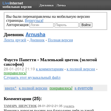
Live
Internet
Дневники
Личка
мобильная версия
Вы были перенаправлены на мобильную версию
страницы.
Вернуться!
Авторизация
Дневник
Arnusha
Лента друзей
-
Дневник
-
Полная версия
Фаусто Папетти - Маленький цветок (золотой
саксофон)
28-01-2012 21:19
к комментариям
-
к полной версии
-
понравилось!
Слушать этот музыкальный файл
вверх^
к полной версии
понравилось!
в evernote
Комментарии (25):
28-01-2012-21:35
удалить
ТАМАРА_ШЕРСТЮК
Ниночка,дорогая тысячу раз благодарю тебя за такой