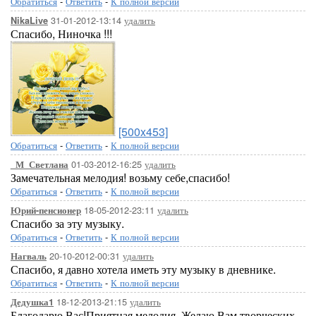
Обратиться
-
Ответить
-
К полной версии
31-01-2012-13:14
удалить
NikaLive
Спасибо, Ниночка !!!
[500x453]
Обратиться
-
Ответить
-
К полной версии
01-03-2012-16:25
удалить
_М_Светлана
Замечательная мелодия! возьму себе,спасибо!
Обратиться
-
Ответить
-
К полной версии
18-05-2012-23:11
удалить
Юрий-пенсионер
Спасибо за эту музыку.
Обратиться
-
Ответить
-
К полной версии
20-10-2012-00:31
удалить
Нагваль
Спасибо, я давно хотела иметь эту музыку в дневнике.
Обратиться
-
Ответить
-
К полной версии
18-12-2013-21:15
удалить
Дедушка1
Благодарю Вас!Приятная мелодия. Желаю Вам творческих