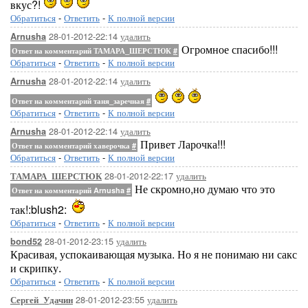
вкус?!
Обратиться
-
Ответить
-
К полной версии
28-01-2012-22:14
удалить
Arnusha
Огромное спасибо!!!
Ответ на комментарий ТАМАРА_ШЕРСТЮК
#
Обратиться
-
Ответить
-
К полной версии
28-01-2012-22:14
удалить
Arnusha
Ответ на комментарий таня_заречная
#
Обратиться
-
Ответить
-
К полной версии
28-01-2012-22:14
удалить
Arnusha
Привет Ларочка!!!
Ответ на комментарий хаверочка
#
Обратиться
-
Ответить
-
К полной версии
28-01-2012-22:17
удалить
ТАМАРА_ШЕРСТЮК
Не скромно,но думаю что это
Ответ на комментарий Arnusha
#
так!:blush2:
Обратиться
-
Ответить
-
К полной версии
28-01-2012-23:15
удалить
bond52
Красивая, успокаивающая музыка. Но я не понимаю ни сакс
и скрипку.
Обратиться
-
Ответить
-
К полной версии
28-01-2012-23:55
удалить
Сергей_Удачин