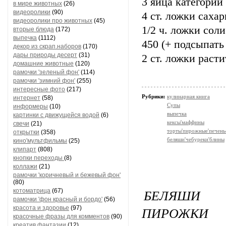
3 яйца категории
в мире животных
(26)
видеоролики
(90)
4 ст. ложки саха
видеоролики про животных
(45)
1/2 ч. ложки соли
вторые блюда
(172)
выпечка
(1112)
450 (+ подсыпать
декор из скрап.наборов
(170)
дары природы десерт
(31)
2 ст. ложки расти
домашние животные
(120)
рамочки 'зеленый фон'
(114)
рамочки 'зимний фон'
(255)
интересные фото
(217)
Рубрики:
кулинарная книга
интернет
(58)
Супы
информеры
(10)
выпечка
картинки с движущейся водой
(6)
кексы'маффины
свечи
(21)
торты'пирожные'печень
открытки
(358)
беляши'чебуреки'блины
кино'мультфильмы
(25)
клипарт
(808)
кнопки переходы
(8)
коллажи
(21)
рамочки 'коричневый и бежевый фон'
(80)
БЕЛЯШИ 
котоматрица
(67)
рамочки 'фон красный и бордо'
(56)
ПИРОЖКИ
красота и здоровье
(97)
красочные фразы для комментов
(90)
креатив,фантазии
(12)