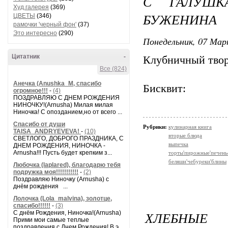
С ГАЛУШК
Худ.галерея
(369)
БУЖЕНИНА
ЦВЕТЫ
(346)
рамочки 'черный фон'
(37)
Это интересно
(290)
Понедельник, 07 Мар
Цитатник
-
Клубничный тво
Все (824)
Анечка (Anushka_M, спасибо
Бисквит:
огромное!!!
-
(4)
ПОЗДРАВЛЯЮ С ДНЕМ РОЖДЕНИЯ
НИНОЧКУ!(Arnusha) Милая милая
Ниночка! С опозданием,но от всего ...
Спасибо от души
Рубрики:
кулинарная книга
TAISA_ANDRYEVEVA!
-
(10)
вторые блюда
СВЕТЛОГО, ДОБРОГО ПРАЗДНИКА, С
выпечка
ДНЕМ РОЖДЕНИЯ, НИНОЧКА -
Arnusha!!! Пусть будет крепким з...
торты'пирожные'печень
беляши'чебуреки'блины
Любочка (laplared), благодарю тебя
подружка моя!!!!!!!!!!!
-
(2)
Поздравляю Ниночку (Arnusha) с
днём рождения ...
Лолочка (Lola_malvina), золотце,
спасибо!!!!!!
-
(3)
ХЛЕБНЫЕ
С днём Рождения, Ниночка!(Аrnusha)
Прими мои самые теплые
поздравления с Днем Рождения! В э...