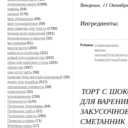
Вторник, 11 Октября
кулинарная книга
(1366)
кумиры
(54)
личное
(176)
мои обращения
(69)
Ингредиенты:
мои поздравления
(59)
мои рамочки для текста
(1780)
музыка всех поколений
(281)
музыкальные открытки
(32)
мы помним
(61)
Рубрики:
кулинарная книга
мысли вслух
(203)
выпечка
новости и политика
(111)
пирожки'булочки'пирог
новый год и рождество
(242)
беляши'чебуреки'блины
обои для рабочего стола
(203)
общество
(397)
они хотят жить
(58)
рамочки 'фон желтый оранжевый'
(26)
декор для дизайна
(517)
пасхальные элементы
(28)
ТОРТ С ШО
пожелания
(32)
поздравления
(156)
ДЛЯ ВАРЕНИ
Полезности
(124)
Полезные программы
(84)
ЗАКУСОЧ
Полезные сайты
(21)
Полезные советы
(285)
СМЕТАННИК
Приколы и юмор
(71)
Мужчины,пары
(17)