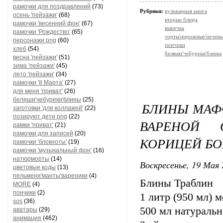
рамочки для поздравлений
(73)
Рубрики:
кулинарная книга
осень 'пейзажи'
(68)
вторые блюда
рамочки 'весенний фон'
(67)
выпечка
рамочки 'Рождество'
(65)
торты'пирожные'печень
персонажи png
(60)
пончики
хлеб
(54)
беляши'чебуреки'блины
весна 'пейзажи'
(51)
зима 'пейзажи'
(45)
лето 'пейзажи'
(34)
рамочки '8 Марта'
(27)
для меня 'приват'
(26)
беляши'чебуреки'блины
(25)
БЛИНЫ МАФ
заготовки 'для коллажей'
(22)
позируют дети png
(22)
ВАРЕНОЙ 
рамки 'приват'
(21)
рамочки для записей
(20)
КОРИЦЕЙ БО
рамочки 'блокноты'
(19)
рамочки 'музыкальный фон'
(16)
натюрморты
(14)
Воскресенье, 19 Мая 
цветовые коды
(13)
пельмени'манты'вареники
(4)
Блины Траблин
MORE
(4)
пончики
(2)
1 литр (950 мл) 
sos
(36)
500 мл натуральн
аватары
(29)
анимация
(462)