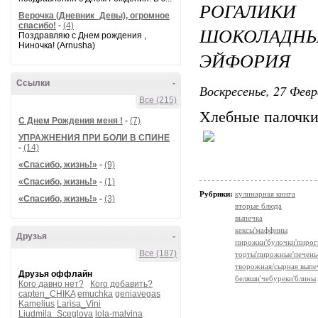
РОГАЛИК
Верочка (Дневник_Девы), огромное
спасибо!
-
(4)
ШОКОЛАДНЫ
Поздравляю с Днем рождения ,
Ниночка! (Arnusha)
ЭЙФОРИЯ
Ссылки
-
Воскресенье, 27 Февр
Все (215)
Хлебные палочк
С Днем Рождения меня !
-
(7)
УПРАЖНЕНИЯ ПРИ БОЛИ В СПИНЕ
-
(14)
«Спасибо, жизнь!»
-
(9)
«Спасибо, жизнь!»
-
(1)
Рубрики:
кулинарная книга
«Спасибо, жизнь!»
-
(3)
вторые блюда
выпечка
кексы'маффины
Друзья
-
пирожки'булочки'пирог
Все (187)
торты'пирожные'печень
творожная/сырная выпе
Друзья оффлайн
беляши'чебуреки'блины
Кого давно нет?
Кого добавить?
capten_CHIKA
emuchka
geniavegas
Kamelius
Larisa_Vini
Liudmila_Sceglova
lola-malvina