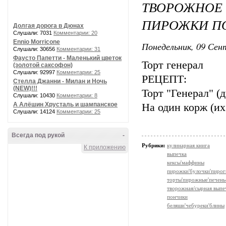
ТВОРОЖНО
ПИРОЖКИ П
Долгая дорога в Дюнах
Слушали: 7031
Комментарии: 20
Ennio Morricone
Понедельник, 09 Сент
Слушали: 30656
Комментарии: 31
Фаусто Папетти - Маленький цветок
Торт генерал
(золотой саксофон)
Слушали: 92997
Комментарии: 25
РЕЦЕПТ:
Стелла Джанни - Милан и Ночь
(NEW)!!!
Торт "Генерал" (
Слушали: 10430
Комментарии: 8
А Алёшин Хрусталь и шампанское
На один корж (их
Слушали: 14124
Комментарии: 25
Всегда под рукой
-
Рубрики:
кулинарная книга
К приложению
выпечка
кексы'маффины
пирожки'булочки'пирог
торты'пирожные'печень
творожная/сырная выпе
пончики
беляши'чебуреки'блины