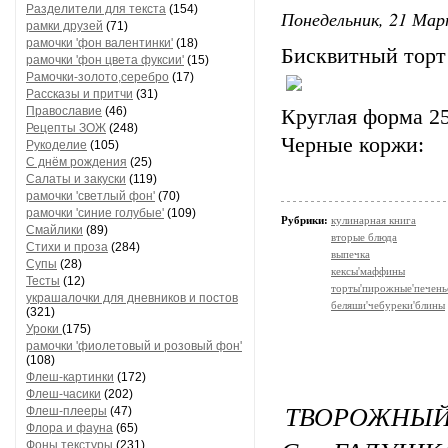
Разделители для текста
(154)
Понедельник, 21 Мар
рамки друзей
(71)
рамочки 'фон валентинки'
(18)
Бисквитный торт
рамочки 'фон цвета фуксии'
(15)
Рамочки-золото,серебро
(17)
Рассказы и притчи
(31)
Православие
(46)
Круглая форма 2
Рецепты ЗОЖ
(248)
Черные коржи:
Рукоделие
(105)
С днём рождения
(25)
Салаты и закуски
(119)
рамочки 'светлый фон'
(70)
рамочки 'синие голубые'
(109)
Рубрики:
кулинарная книга
Смайлики
(89)
вторые блюда
Стихи и проза
(284)
выпечка
Супы
(28)
кексы'маффины
Тесты
(12)
торты'пирожные'печень
украшалочки для дневников и постов
беляши'чебуреки'блины
(321)
Уроки
(175)
рамочки 'фиолетовый и розовый фон'
(108)
Флеш-картинки
(172)
Флеш-часики
(202)
ТВОРОЖНЫЙ
Флеш-плееры
(47)
Флора и фауна
(65)
Фоны текстуры
(231)