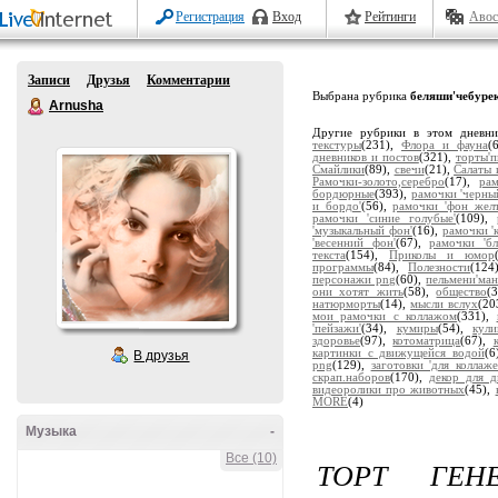
Регистрация
Вход
Рейтинги
Авос
Записи
Друзья
Комментарии
Выбрана рубрика
беляши'чебуре
Arnusha
Другие рубрики в этом дневн
текстуры
(231),
Флора и фауна
(
дневников и постов
(321),
торты'
Смайлики
(89),
свечи
(21),
Салаты 
Рамочки-золото,серебро
(17),
ра
бордюрные
(393),
рамочки 'черны
и бордо'
(56),
рамочки 'фон жел
рамочки 'синие голубые'
(109),
'музыкальный фон'
(16),
рамочки '
'весенний фон'
(67),
рамочки 'бл
текста
(154),
Приколы и юмор
программы
(84),
Полезности
(124
персонажи png
(60),
пельмени'ман
они хотят жить
(58),
общество
(
натюрморты
(14),
мысли вслух
(20
мои рамочки с коллажом
(331),
'пейзажи'
(34),
кумиры
(54),
кули
здоровье
(97),
котоматрица
(67),
картинки с движущейся водой
(6
В друзья
png
(129),
заготовки 'для коллаже
скрап.наборов
(170),
декор для д
видеоролики про животных
(45),
MORE
(4)
Музыка
-
Все (10)
ТОРТ ГЕН