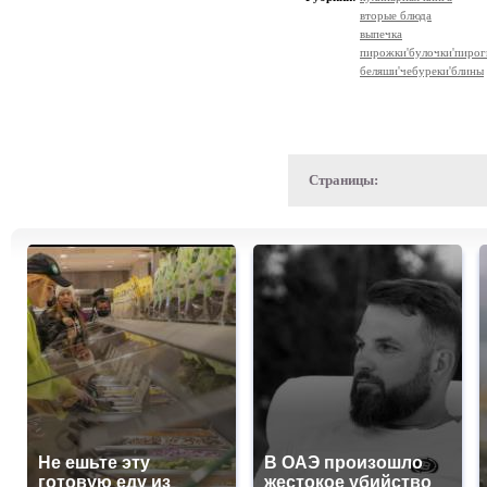
вторые блюда
выпечка
пирожки'булочки'пирог
беляши'чебуреки'блины
Страницы:
Не ешьте эту
В ОАЭ произошло
готовую еду из
жестокое убийство