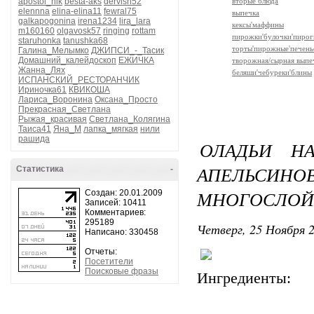
apostol_nik
besta-aks
dervish52
вторые блюда
elennna
elina-elina11
fewral75
выпечка
galkapogonina
irena1234
lira_lara
кексы'маффины
m160160
olgavosk57
ringing
rottam
пирожки'булочки'пирог
staruhonka
tanushka68
торты'пирожные'печень
Галина_Мелымко
ДЖИПСИ_-_Тасик
Домашний_калейдоскоп
ЕЖИЧКА
творожная/сырная выпе
Жанна_Лях
беляши'чебуреки'блины
ИСПАНСКИЙ_РЕСТОРАНЧИК
Ириночка61
КВИКОША
Лариса_Воронина
Оксана_Просто
Прекрасная_Светлана
Рыжая_красивая
Светлана_Колягина
Таиса41
Яна_М
лапка_мягкая
нили
рашида
ОЛАДЬИ Н
АПЕЛЬСИ
Статистика
-
МНОГОСЛО
Создан: 20.01.2009
Записей: 10411
Комментариев:
295189
Четверг, 25 Ноября 2
Написано: 330458
Отчеты:
Посетители
Поисковые фразы
Ингредиенты: