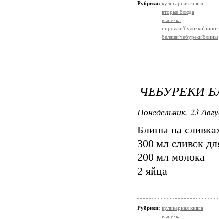
Рубрики:
кулинарная книга
вторые блюда
выпечка
пирожки'булочки'пирог
беляши'чебуреки'блины
ЧЕБУРЕКИ Б
Понедельник, 23 Авгу
Блины на сливка
300 мл сливок д
200 мл молока
2 яйца
Рубрики:
кулинарная книга
выпечка