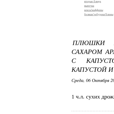
вторые блюда
выпечка
кексы'маффины
беляши'чебуреки'блины
ПЛЮШКИ Б
САХАРОМ А
С КАПУС
КАПУСТОЙ И
Среда, 06 Октября 20
1 ч.л. сухих дро