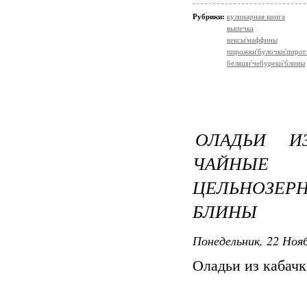
Рубрики:
кулинарная книга
выпечка
кексы'маффины
пирожки'булочки'пирог
беляши'чебуреки'блины
ОЛАДЬИ И
ЧАЙНЫЕ
ЦЕЛЬНОЗЕ
БЛИНЫ
Понедельник, 22 Нояб
Оладьи из кабачк