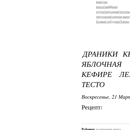
выпечка
кексы'маффины
торты'пирожные'печень
творожная/сырная выпе
беляши'чебуреки'блины
ДРАНИКИ К
ЯБЛОЧНАЯ
КЕФИРЕ ЛЕ
ТЕСТО
Воскресенье, 21 Март
Рецепт:
Рубрики:
кулинарная книга