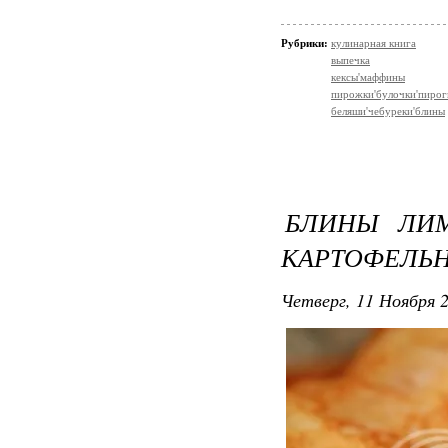
Рубрики:
кулинарная книга
выпечка
кексы'маффины
пирожки'булочки'пирог
беляши'чебуреки'блины
БЛИНЫ ЛИ
КАРТОФЕЛЬ
Четверг, 11 Ноября 2