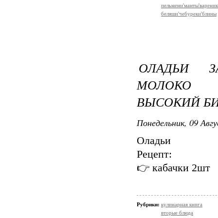
пельмени'манты'варени
беляши'чебуреки'блины
ОЛАДЬИ З
МОЛОКО 
ВЫСОКИЙ Б
Понедельник, 09 Авгу
Оладьи
Рецепт:
👉 кабачки 2шт
Рубрики:
кулинарная книга
вторые блюда