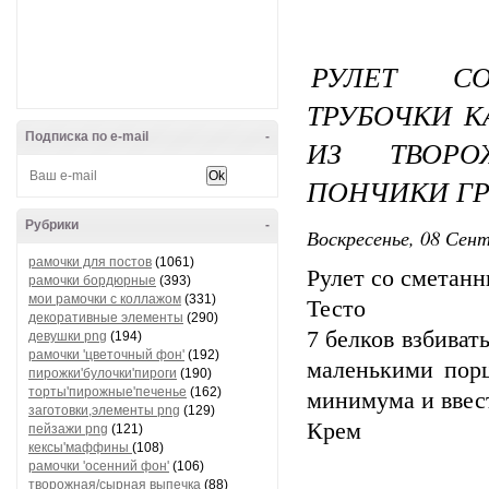
РУЛЕТ С
ТРУБОЧКИ 
Подписка по e-mail
-
ИЗ ТВОРО
ПОНЧИКИ ГР
Рубрики
-
Воскресенье, 08 Сент
рамочки для постов
(1061)
Рулет со сметан
рамочки бордюрные
(393)
мои рамочки с коллажом
(331)
Тесто
декоративные элементы
(290)
7 белков взбиват
девушки png
(194)
рамочки 'цветочный фон'
(192)
маленькими порц
пирожки'булочки'пироги
(190)
торты'пирожные'печенье
(162)
минимума и ввест
заготовки,элементы png
(129)
Крем
пейзажи png
(121)
кексы'маффины
(108)
рамочки 'осенний фон'
(106)
творожная/сырная выпечка
(88)