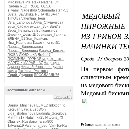
Mirosslava
MsTataka
Nataha_34
Radeia
RED_ROSE_OLGA
s_vami_Nadeshda
Schamada
starik51
МЕДОВЫ
Sveta_Savyhska
T-L
TANIUSA47
TimOlya
Valentina_begi
Vera_Larionova
Алла_Студентова
ПИРОЖНЫЕ 
Буся_бабуся
Бущан_Зоя
ВалИв
Вера_Петрикова
Волжанка-52
ИЗ ГРИБОВ 
Дневник_Девы
Дубовицкая_Галина
ЕЛЕНА_51
Зоя_Крайсик
Ира_Ивановна
Кахетинка
кот51
НАЧИНКИ ТЕ
Лариса_Виноградова
Лариса_Воронина
Лариса_Коваль
ЛЮБА-ЛЮБУШКА
Люба47
Среда, 23 Февраля 20
ЛЮДМИЛА_ГОРНАЯ
мадам-_тата
МАРГО-К
МАРЬЯША7
Надежда-
Ариана
Нина_Зобкова
оля-душка
На первом фото
таила
Татьяна_Гусакова
Юрий_Дуданов
ЯРОСЛАВЛЬ76
сливочным кремо
из медового биск
Постоянные читатели
-
Медовый бисквит
Все (8419)
Darina_Mincheva
ELMED
Inkkognito
Ketevan
Laticia
LebWohl
Lida_shaliminova
Liudmila_Sceglova
Mahhha17
Natalinka25
Nitocris_73
OlgaText
Russlana
Taisia800
Рубрики:
кулинарная книга
Tatyana19
Valentina_begi
Van-Toi-Ra