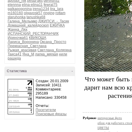
apostol_nik
besta-aks
dervish52
elennna
elina-elina11
fewral75
galkapogonina
irena1234
lira_lara
m160160
olgavosk57
ringing
rottam
staruhonka
tanushka68
Галина_Мелымко
ДЖИПСИ_-_Тасик
Домашний_калейдоскоп
ЕЖИЧКА
Жанна_Лях
ИСПАНСКИЙ_РЕСТОРАНЧИК
Ириночка61
КВИКОША
Лариса_Воронина
Оксана_Просто
Прекрасная_Светлана
Рыжая_красивая
Светлана_Колягина
Таиса41
Яна_М
лапка_мягкая
нили
рашида
Статистика
-
Что может быть 
Создан: 20.01.2009
Записей: 10411
дарит нам всю кр
Комментариев:
295189
растения
Написано: 330458
Отчеты:
Посетители
Поисковые фразы
Рубрики:
интересные фото
обои для рабочего стол
ЦВЕТЫ