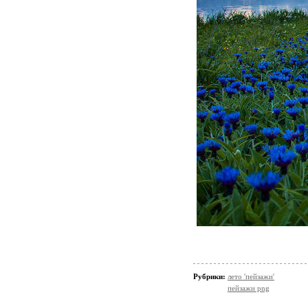
Рубрики:
лето 'пейзажи'
пейзажи png