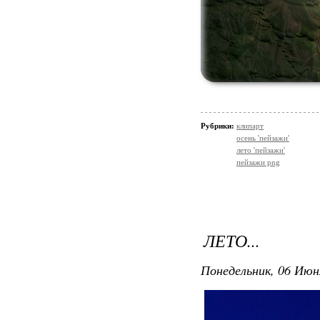
Рубрики:
клипарт
осень 'пейзажи'
лето 'пейзажи'
пейзажи png
ЛЕТО...
Понедельник, 06 Июн