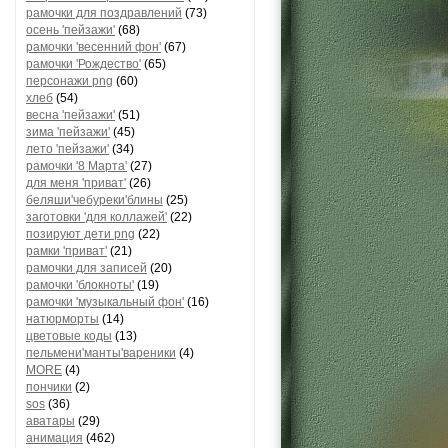
рамочки для поздравлений
(73)
осень 'пейзажи'
(68)
рамочки 'весенний фон'
(67)
рамочки 'Рождество'
(65)
персонажи png
(60)
хлеб
(54)
весна 'пейзажи'
(51)
зима 'пейзажи'
(45)
лето 'пейзажи'
(34)
рамочки '8 Марта'
(27)
для меня 'приват'
(26)
беляши'чебуреки'блины
(25)
заготовки 'для коллажей'
(22)
позируют дети png
(22)
рамки 'приват'
(21)
рамочки для записей
(20)
рамочки 'блокноты'
(19)
рамочки 'музыкальный фон'
(16)
натюрморты
(14)
цветовые коды
(13)
пельмени'манты'вареники
(4)
MORE
(4)
пончики
(2)
sos
(36)
аватары
(29)
анимация
(462)