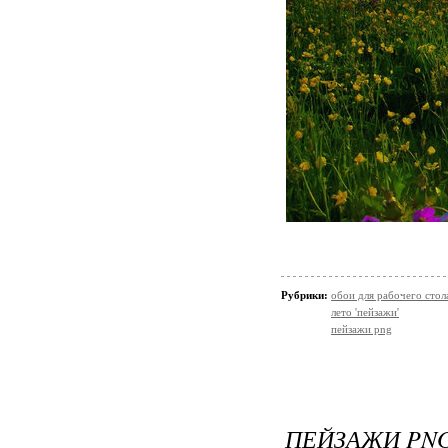
Рубрики:
обои для рабочего стол
лето 'пейзажи'
пейзажи png
ПЕЙЗАЖИ PN