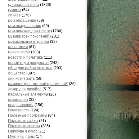
кулинарная книга
(1366)
кумиры
(54)
личное
(176)
мои обращения
(69)
мои поздравления
(59)
мои рамочки для текста
(1780)
музыка всех поколений
(281)
музыкальные открытки
(32)
мы помним
(61)
мысли вслух
(203)
новости и политика
(111)
новый год и рождество
(242)
обои для рабочего стола
(203)
общество
(397)
они хотят жить
(58)
рамочки 'фон желтый оранжевый'
(26)
декор для дизайна
(517)
пасхальные элементы
(28)
пожелания
(32)
поздравления
(156)
Полезности
(124)
Полезные программы
(84)
Полезные сайты
(21)
Полезные советы
(285)
Приколы и юмор
(71)
Мужчины,пары
(17)