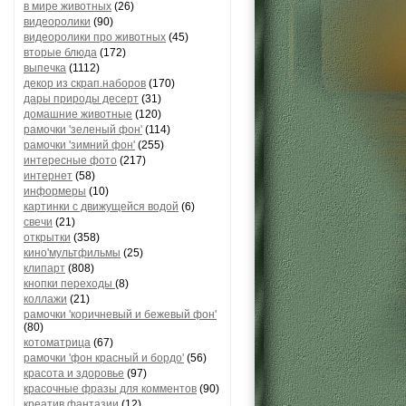
в мире животных
(26)
видеоролики
(90)
видеоролики про животных
(45)
вторые блюда
(172)
выпечка
(1112)
декор из скрап.наборов
(170)
дары природы десерт
(31)
домашние животные
(120)
рамочки 'зеленый фон'
(114)
рамочки 'зимний фон'
(255)
интересные фото
(217)
интернет
(58)
информеры
(10)
картинки с движущейся водой
(6)
свечи
(21)
открытки
(358)
кино'мультфильмы
(25)
клипарт
(808)
кнопки переходы
(8)
коллажи
(21)
рамочки 'коричневый и бежевый фон'
(80)
котоматрица
(67)
рамочки 'фон красный и бордо'
(56)
красота и здоровье
(97)
красочные фразы для комментов
(90)
креатив,фантазии
(12)