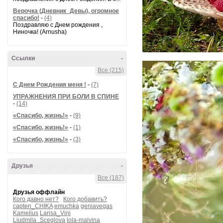
Верочка (Дневник_Девы), огромное
спасибо!
-
(4)
Поздравляю с Днем рождения ,
Ниночка! (Arnusha)
Ссылки
-
Все (215)
С Днем Рождения меня !
-
(7)
УПРАЖНЕНИЯ ПРИ БОЛИ В СПИНЕ
-
(14)
«Спасибо, жизнь!»
-
(9)
«Спасибо, жизнь!»
-
(1)
«Спасибо, жизнь!»
-
(3)
Друзья
-
Все (187)
Друзья оффлайн
Кого давно нет?
Кого добавить?
capten_CHIKA
emuchka
geniavegas
Kamelius
Larisa_Vini
Liudmila_Sceglova
lola-malvina