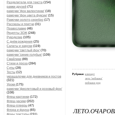
Разделители для текста
(154)
рамки друзей
(71)
рамочки 'фон валентинки'
(18)
рамочки 'фон цвета фуксии'
(15)
Рамочки-золото,серебро
(17)
Рассказы и притчи
(31)
Православие
(46)
Рецепты ЗОЖ
(248)
Рукоделие
(105)
С днём рождения
(25)
Салаты и закуски
(119)
рамочки 'светлый фон'
(70)
рамочки 'синие голубые'
(109)
Смайлики
(89)
Стихи и проза
(284)
Супы
(28)
Тесты
(12)
Рубрики:
клипарт
украшалочки для дневников и постов
лето 'пейзажи'
(321)
пейзажи png
Уроки
(175)
рамочки 'фиолетовый и розовый фон'
(108)
Флеш-картинки
(172)
Флеш-часики
(202)
Флеш-плееры
(47)
ЛЕТО.ОЧАРОВ
Флора и фауна
(65)
Фоны текстуры
(231)