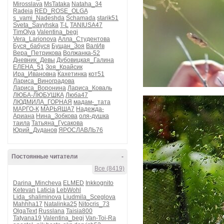
Mirosslava
MsTataka
Nataha_34
Radeia
RED_ROSE_OLGA
s_vami_Nadeshda
Schamada
starik51
Sveta_Savyhska
T-L
TANIUSA47
TimOlya
Valentina_begi
Vera_Larionova
Алла_Студентова
Буся_бабуся
Бущан_Зоя
ВалИв
Вера_Петрикова
Волжанка-52
Дневник_Девы
Дубовицкая_Галина
ЕЛЕНА_51
Зоя_Крайсик
Ира_Ивановна
Кахетинка
кот51
Лариса_Виноградова
Лариса_Воронина
Лариса_Коваль
ЛЮБА-ЛЮБУШКА
Люба47
ЛЮДМИЛА_ГОРНАЯ
мадам-_тата
МАРГО-К
МАРЬЯША7
Надежда-
Ариана
Нина_Зобкова
оля-душка
таила
Татьяна_Гусакова
Юрий_Дуданов
ЯРОСЛАВЛЬ76
Постоянные читатели
-
Все (8419)
Darina_Mincheva
ELMED
Inkkognito
Ketevan
Laticia
LebWohl
Lida_shaliminova
Liudmila_Sceglova
Mahhha17
Natalinka25
Nitocris_73
OlgaText
Russlana
Taisia800
Tatyana19
Valentina_begi
Van-Toi-Ra