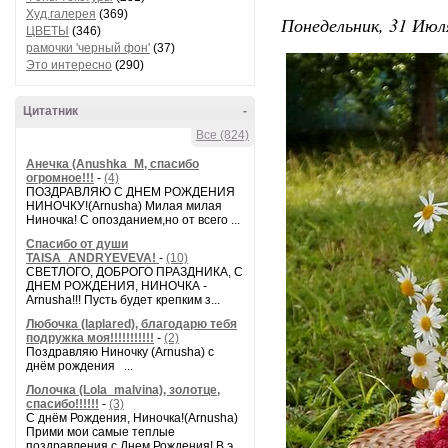
Худ.галерея
(369)
Понедельник, 31 Июля
ЦВЕТЫ
(346)
рамочки 'черный фон'
(37)
Это интересно
(290)
Цитатник
-
Все (824)
Анечка (Anushka_M, спасибо
огромное!!!
-
(4)
ПОЗДРАВЛЯЮ С ДНЕМ РОЖДЕНИЯ
НИНОЧКУ!(Arnusha) Милая милая
Ниночка! С опозданием,но от всего ...
Спасибо от души
TAISA_ANDRYEVEVA!
-
(10)
СВЕТЛОГО, ДОБРОГО ПРАЗДНИКА, С
ДНЕМ РОЖДЕНИЯ, НИНОЧКА -
Arnusha!!! Пусть будет крепким з...
Любочка (laplared), благодарю тебя
подружка моя!!!!!!!!!!!
-
(2)
Поздравляю Ниночку (Arnusha) с
днём рождения ...
Лолочка (Lola_malvina), золотце,
спасибо!!!!!!
-
(3)
С днём Рождения, Ниночка!(Аrnusha)
Прими мои самые теплые
поздравления с Днем Рождения! В э...