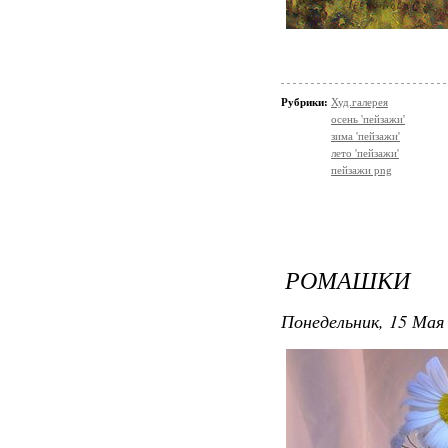
Рубрики:
Худ.галерея
осень 'пейзажи'
зима 'пейзажи'
лето 'пейзажи'
пейзажи png
РОМАШКИ
Понедельник, 15 Мая 