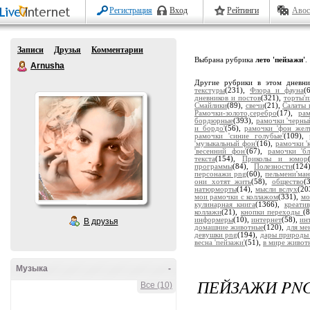
Регистрация
Вход
Рейтинги
Авос
Записи
Друзья
Комментарии
Выбрана рубрика
лето 'пейзажи'
.
Arnusha
Другие рубрики в этом дневн
текстуры
(231),
Флора и фауна
(
дневников и постов
(321),
торты'
Смайлики
(89),
свечи
(21),
Салаты 
Рамочки-золото,серебро
(17),
ра
бордюрные
(393),
рамочки 'черны
и бордо'
(56),
рамочки 'фон жел
рамочки 'синие голубые'
(109),
'музыкальный фон'
(16),
рамочки '
'весенний фон'
(67),
рамочки 'бл
текста
(154),
Приколы и юмор
программы
(84),
Полезности
(124
персонажи png
(60),
пельмени'ман
они хотят жить
(58),
общество
(
натюрморты
(14),
мысли вслух
(20
мои рамочки с коллажом
(331),
мо
кулинарная книга
(1366),
креатив
коллажи
(21),
кнопки переходы
(
информеры
(10),
интернет
(58),
ин
В друзья
домашние животные
(120),
для мен
девушки png
(194),
дары природы
весна 'пейзажи'
(51),
в мире живот
Музыка
-
ПЕЙЗАЖИ PN
Все (10)