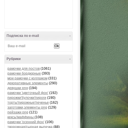
Подписка по e-mail
-
Рубрики
-
рамочки для постов
(1061)
рамочки бордюрные
(393)
мои рамочки с коллажом
(331)
декоративные элементы
(290)
девушки png
(194)
рамочки 'цветочный фон'
(192)
пирожки'булочки'пироги
(190)
торты'пирожные'печенье
(162)
заготовки,элементы png
(129)
пейзажи png
(121)
кексы'маффины
(108)
рамочки 'осенний фон'
(106)
творожная/сырная выпечка
(88)