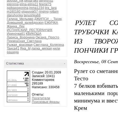
apostol_nik
besta-aks
dervish52
elennna
elina-elina11
fewral75
galkapogonina
irena1234
lira_lara
m160160
olgavosk57
ringing
rottam
staruhonka
tanushka68
Галина_Мелымко
ДЖИПСИ_-_Тасик
РУЛЕТ С
Домашний_калейдоскоп
ЕЖИЧКА
Жанна_Лях
ТРУБОЧКИ 
ИСПАНСКИЙ_РЕСТОРАНЧИК
Ириночка61
КВИКОША
Лариса_Воронина
Оксана_Просто
ИЗ ТВОРО
Прекрасная_Светлана
Рыжая_красивая
Светлана_Колягина
ПОНЧИКИ ГР
Таиса41
Яна_М
лапка_мягкая
нили
рашида
Воскресенье, 08 Сент
Статистика
-
Рулет со сметан
Создан: 20.01.2009
Записей: 10411
Тесто
Комментариев:
295189
7 белков взбиват
Написано: 330458
маленькими порц
Отчеты:
Посетители
минимума и ввест
Поисковые фразы
Крем