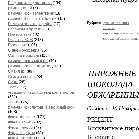
Разделители для текста
(154)
рамки друзей
(71)
рамочки 'фон валентинки'
(18)
рамочки 'фон цвета фуксии'
(15)
Рубрики:
кулинарная книга
Рамочки-золото,серебро
(17)
выпечка
Рассказы и притчи
(31)
торты'пирожные'печень
Православие
(46)
творожная/сырная выпе
Рецепты ЗОЖ
(248)
Рукоделие
(105)
С днём рождения
(25)
Салаты и закуски
(119)
рамочки 'светлый фон'
(70)
рамочки 'синие голубые'
(109)
ПИРОЖНЫЕ 
Смайлики
(89)
Стихи и проза
(284)
ШОКОЛАДА 
Супы
(28)
Тесты
(12)
ОБЖАРЕННЫ
украшалочки для дневников и постов
(321)
Уроки
(175)
Суббота, 16 Ноября 
рамочки 'фиолетовый и розовый фон'
(108)
Флеш-картинки
(172)
РЕЦЕПТ:
Флеш-часики
(202)
Бисквитные пиро
Флеш-плееры
(47)
Флора и фауна
(65)
Бисквит:
Фоны текстуры
(231)