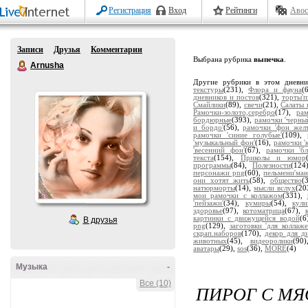
Регистрация
Вход
Рейтинги
Авос
Записи
Друзья
Комментарии
Выбрана рубрика
выпечка
.
Arnusha
Другие рубрики в этом дневн
текстуры
(231),
Флора и фауна
(
дневников и постов
(321),
торты'
Смайлики
(89),
свечи
(21),
Салаты 
Рамочки-золото,серебро
(17),
ра
бордюрные
(393),
рамочки 'черны
и бордо'
(56),
рамочки 'фон жел
рамочки 'синие голубые'
(109),
'музыкальный фон'
(16),
рамочки '
'весенний фон'
(67),
рамочки 'бл
текста
(154),
Приколы и юмор
программы
(84),
Полезности
(124
персонажи png
(60),
пельмени'ман
они хотят жить
(58),
общество
(
натюрморты
(14),
мысли вслух
(20
мои рамочки с коллажом
(331),
'пейзажи'
(34),
кумиры
(54),
кули
здоровье
(97),
котоматрица
(67),
картинки с движущейся водой
(6
В друзья
png
(129),
заготовки 'для коллаже
скрап.наборов
(170),
декор для д
животных
(45),
видеоролики
(90
аватары
(29),
sos
(36),
MORE
(4)
Музыка
-
Все (10)
ПИРОГ С М