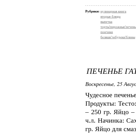
Рубрики:
кулинарная книга
вторые блюда
выпечка
торты'пирожные'печень
пончики
беляши'чебуреки'блины
ПЕЧЕНЬЕ Г
Воскресенье, 25 Авгу
Чудесное печенье
Продукты: Тесто:
– 250 гр. Яйцо –
ч.л. Начинка: Са
гр. Яйцо для смаз