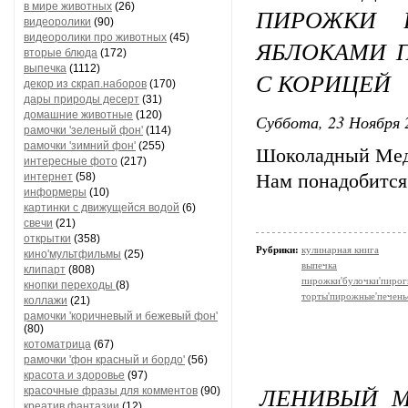
в мире животных
(26)
ПИРОЖКИ 
видеоролики
(90)
видеоролики про животных
(45)
ЯБЛОКАМИ 
вторые блюда
(172)
выпечка
(1112)
С КОРИЦЕЙ
декор из скрап.наборов
(170)
дары природы десерт
(31)
домашние животные
(120)
Суббота, 23 Ноября 
рамочки 'зеленый фон'
(114)
рамочки 'зимний фон'
(255)
Шоколадный Ме
интересные фото
(217)
интернет
(58)
Нам понадобится
информеры
(10)
картинки с движущейся водой
(6)
свечи
(21)
открытки
(358)
Рубрики:
кулинарная книга
кино'мультфильмы
(25)
выпечка
клипарт
(808)
пирожки'булочки'пирог
кнопки переходы
(8)
торты'пирожные'печень
коллажи
(21)
рамочки 'коричневый и бежевый фон'
(80)
котоматрица
(67)
рамочки 'фон красный и бордо'
(56)
красота и здоровье
(97)
ЛЕНИВЫЙ М
красочные фразы для комментов
(90)
креатив,фантазии
(12)