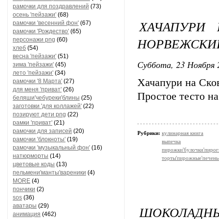
рамочки для поздравлений
(73)
осень 'пейзажи'
(68)
ХАЧАПУРИ
рамочки 'весенний фон'
(67)
рамочки 'Рождество'
(65)
НОРВЕЖСКИ
персонажи png
(60)
хлеб
(54)
весна 'пейзажи'
(51)
Суббота, 23 Ноября 
зима 'пейзажи'
(45)
лето 'пейзажи'
(34)
Хачапури на Сков
рамочки '8 Марта'
(27)
для меня 'приват'
(26)
Простое тесто на
беляши'чебуреки'блины
(25)
заготовки 'для коллажей'
(22)
позируют дети png
(22)
рамки 'приват'
(21)
рамочки для записей
(20)
Рубрики:
кулинарная книга
рамочки 'блокноты'
(19)
выпечка
рамочки 'музыкальный фон'
(16)
пирожки'булочки'пирог
натюрморты
(14)
торты'пирожные'печень
цветовые коды
(13)
пельмени'манты'вареники
(4)
MORE
(4)
пончики
(2)
sos
(36)
аватары
(29)
ШОКОЛАД
анимация
(462)