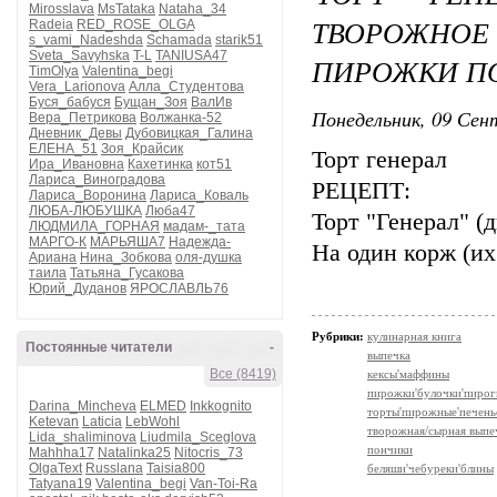
Mirosslava
MsTataka
Nataha_34
ТВОРОЖНО
Radeia
RED_ROSE_OLGA
s_vami_Nadeshda
Schamada
starik51
Sveta_Savyhska
T-L
TANIUSA47
ПИРОЖКИ П
TimOlya
Valentina_begi
Vera_Larionova
Алла_Студентова
Буся_бабуся
Бущан_Зоя
ВалИв
Понедельник, 09 Сент
Вера_Петрикова
Волжанка-52
Дневник_Девы
Дубовицкая_Галина
ЕЛЕНА_51
Зоя_Крайсик
Торт генерал
Ира_Ивановна
Кахетинка
кот51
Лариса_Виноградова
РЕЦЕПТ:
Лариса_Воронина
Лариса_Коваль
ЛЮБА-ЛЮБУШКА
Люба47
Торт "Генерал" (
ЛЮДМИЛА_ГОРНАЯ
мадам-_тата
МАРГО-К
МАРЬЯША7
Надежда-
На один корж (их
Ариана
Нина_Зобкова
оля-душка
таила
Татьяна_Гусакова
Юрий_Дуданов
ЯРОСЛАВЛЬ76
Рубрики:
кулинарная книга
Постоянные читатели
-
выпечка
Все (8419)
кексы'маффины
пирожки'булочки'пирог
Darina_Mincheva
ELMED
Inkkognito
торты'пирожные'печень
Ketevan
Laticia
LebWohl
творожная/сырная выпе
Lida_shaliminova
Liudmila_Sceglova
пончики
Mahhha17
Natalinka25
Nitocris_73
OlgaText
Russlana
Taisia800
беляши'чебуреки'блины
Tatyana19
Valentina_begi
Van-Toi-Ra