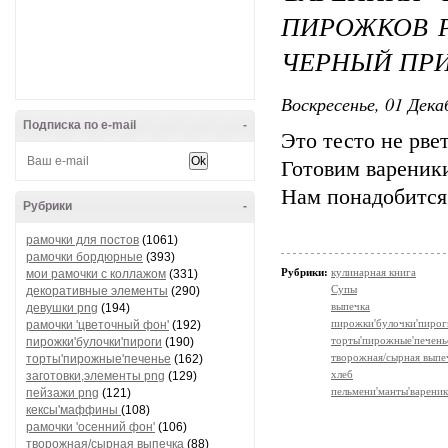
ПИРОЖКОВ 
ЧЕРНЫЙ ПРИ
Воскресенье, 01 Дека
Подписка по e-mail
-
Это тесто не рвет
Готовим вареник
Нам понадобится 
Рубрики
-
рамочки для постов
(1061)
рамочки бордюрные
(393)
Рубрики:
кулинарная книга
мои рамочки с коллажом
(331)
Супы
декоративные элементы
(290)
выпечка
девушки png
(194)
пирожки'булочки'пирог
рамочки 'цветочный фон'
(192)
торты'пирожные'печень
пирожки'булочки'пироги
(190)
творожная/сырная выпе
торты'пирожные'печенье
(162)
хлеб
заготовки,элементы png
(129)
пельмени'манты'варени
пейзажи png
(121)
кексы'маффины
(108)
рамочки 'осенний фон'
(106)
творожная/сырная выпечка
(88)