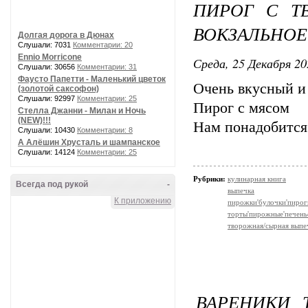
ПИРОГ С Т
ВОКЗАЛЬНОЕ
Долгая дорога в Дюнах
Слушали: 7031
Комментарии: 20
Ennio Morricone
Среда, 25 Декабря 20
Слушали: 30656
Комментарии: 31
Фаусто Папетти - Маленький цветок
Очень вкусный и
(золотой саксофон)
Слушали: 92997
Комментарии: 25
Пирог с мясом
Стелла Джанни - Милан и Ночь
(NEW)!!!
Нам понадобится
Слушали: 10430
Комментарии: 8
А Алёшин Хрусталь и шампанское
Слушали: 14124
Комментарии: 25
Рубрики:
кулинарная книга
Всегда под рукой
-
выпечка
К приложению
пирожки'булочки'пирог
торты'пирожные'печень
творожная/сырная выпе
ВАРЕНИКИ 