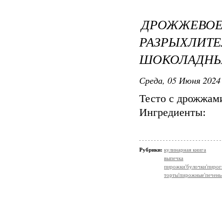
ДРОЖЖЕВО
РАЗРЫХЛ
ШОКОЛАДН
Среда, 05 Июня 2024 
Тесто с дрожжам
Ингредиенты:
Рубрики:
кулинарная книга
выпечка
пирожки'булочки'пирог
торты'пирожные'печень