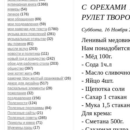
С ОРЕХАМИ
кулинарная книга
(1366)
кумиры
(54)
РУЛЕТ ТВО
личное
(176)
мои обращения
(69)
мои поздравления
(59)
Суббота, 16 Ноября 
мои рамочки для текста
(1780)
музыка всех поколений
(281)
Ленивый медови
музыкальные открытки
(32)
мы помним
(61)
Нам понадобится
мысли вслух
(203)
новости и политика
(111)
- Мёд 100г.
новый год и рождество
(242)
- Сода 1ч.л
обои для рабочего стола
(203)
общество
(397)
- Масло сливочно
они хотят жить
(58)
рамочки 'фон желтый оранжевый'
(26)
- Яйцо 4шт.
декор для дизайна
(517)
- Щепотка соли
пасхальные элементы
(28)
пожелания
(32)
- Сахар 1 стакан
поздравления
(156)
Полезности
(124)
- Мука 1,5 стака
Полезные программы
(84)
Для крема:
Полезные сайты
(21)
Полезные советы
(285)
- Сметана 500г.
Приколы и юмор
(71)
Мужчины,пары
(17)
- Сахарная пудра 