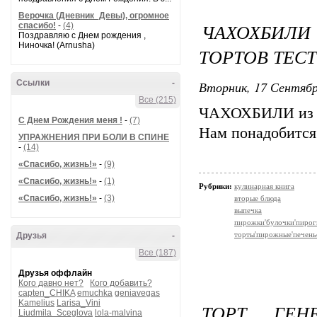
Верочка (Дневник_Девы), огромное
ЧАХОХБИЛ
спасибо!
-
(4)
Поздравляю с Днем рождения ,
Ниночка! (Arnusha)
ТОРТОВ ТЕС
Ссылки
-
Вторник, 17 Сентябр
Все (215)
ЧАХОХБИЛИ из 
С Днем Рождения меня !
-
(7)
Нам понадобится
УПРАЖНЕНИЯ ПРИ БОЛИ В СПИНЕ
-
(14)
«Спасибо, жизнь!»
-
(9)
«Спасибо, жизнь!»
-
(1)
Рубрики:
кулинарная книга
«Спасибо, жизнь!»
-
(3)
вторые блюда
выпечка
пирожки'булочки'пирог
торты'пирожные'печень
Друзья
-
Все (187)
Друзья оффлайн
Кого давно нет?
Кого добавить?
capten_CHIKA
emuchka
geniavegas
Kamelius
Larisa_Vini
ТОРТ ГЕН
Liudmila_Sceglova
lola-malvina