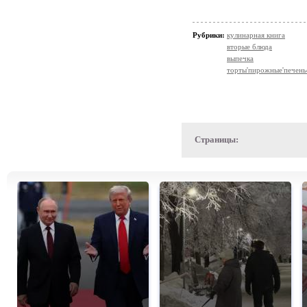
Рубрики:
кулинарная книга
вторые блюда
выпечка
торты'пирожные'печень
Страницы: