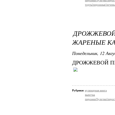
пирожки'булочки'пирог
торты'пирожные'печень
ДРОЖЖЕВ
ЖАРЕНЫЕ К
Понедельник, 12 Авгу
ДРОЖЖЕВОЙ П
Рубрики:
кулинарная книга
выпечка
пирожки'булочки'пирог