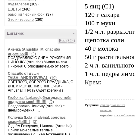
Худ.галерея
(369)
5 яиц (С1)
ЦВЕТЫ
(346)
120 г сахара
рамочки 'черный фон'
(37)
Это интересно
(290)
100 г муки
1/2 ч.л. разрыхли
Цитатник
-
щепотка соли
Все (824)
40 г молока
Анечка (Anushka_M, спасибо
огромное!!!
-
(4)
50 г растительно
ПОЗДРАВЛЯЮ С ДНЕМ РОЖДЕНИЯ
НИНОЧКУ!(Arnusha) Милая милая
2 ч.л. ванильного
Ниночка! С опозданием,но от всего ...
1 ч.л. цедры лим
Спасибо от души
TAISA_ANDRYEVEVA!
-
(10)
Крем:
СВЕТЛОГО, ДОБРОГО ПРАЗДНИКА, С
ДНЕМ РОЖДЕНИЯ, НИНОЧКА -
Arnusha!!! Пусть будет крепким з...
Любочка (laplared), благодарю тебя
подружка моя!!!!!!!!!!!
-
(2)
Рубрики:
кулинарная книга
Поздравляю Ниночку (Arnusha) с
днём рождения ...
выпечка
торты'пирожные'печень
Лолочка (Lola_malvina), золотце,
спасибо!!!!!!
-
(3)
С днём Рождения, Ниночка!(Аrnusha)
Прими мои самые теплые
поздравления с Днем Рождения! В э...