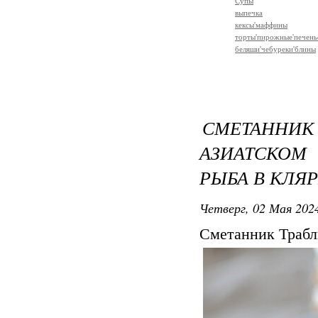
Супы
выпечка
кексы'маффины
торты'пирожные'печень
беляши'чебуреки'блины
СМЕТАННИ
АЗИАТСКОМ
РЫБА В КЛЯ
Четверг, 02 Мая 2024
Сметанник Траб