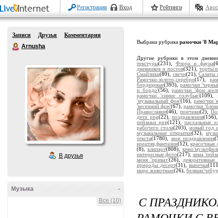
Регистрация
Вход
Рейтинги
Авос
Записи
Друзья
Комментарии
Выбрана рубрика
рамочки '8 Мар
Arnusha
Другие рубрики в этом дневн
текстуры
(231),
Флора и фауна
(
дневников и постов
(321),
торты'
Смайлики
(89),
свечи
(21),
Салаты 
Рамочки-золото,серебро
(17),
ра
бордюрные
(393),
рамочки 'черны
и бордо'
(56),
рамочки 'фон жел
рамочки 'синие голубые'
(109),
'музыкальный фон'
(16),
рамочки '
'весенний фон'
(67),
рамочки 'блок
Православие
(46),
пончики
(2),
По
дети png
(22),
поздравления
(156)
пейзажи png
(121),
пасхальные э
рабочего стола
(203),
новый год 
музыкальные открытки
(32),
музы
текста
(1780),
мои поздравления
(
креатив,фантазии
(12),
красочные 
(8),
клипарт
(808),
кино'мультфил
интересные фото
(217),
зима 'пейз
В друзья
меня 'приват'
(26),
декоративные 
природы десерт
(31),
выпечка
(11
мире животных
(26),
беляши'чебу
Музыка
-
С ПРАЗДНИКО
Все (10)
РАМОЧКИ С В