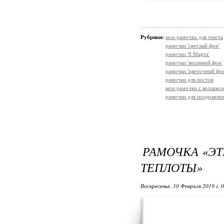
Рубрики:
мои рамочки для текста
рамочки 'светлый фон'
рамочки '8 Марта'
рамочки 'весенний фон'
рамочки 'цветочный фон
рамочки для постов
мои рамочки с коллажо
рамочки для поздравле
РАМОЧКА «ЭТ
ТЕПЛОТЫ»
Воскресенье, 10 Февраля 2019 г. 