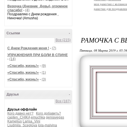
мои рамочки с коллажо
Верочка (Дневник_Девы), огромное
рамочки для поздравле
спасибо!
-
(4)
Поздравляю с Днем рождения ,
Ниночка! (Arnusha)
Ссылки
-
РАМОЧКА С 
Все (215)
С Днем Рождения меня !
-
(7)
Пятница, 08 Марта 2019 г. 05:5
УПРАЖНЕНИЯ ПРИ БОЛИ В СПИНЕ
-
(14)
«Спасибо, жизнь!»
-
(9)
«Спасибо, жизнь!»
-
(1)
«Спасибо, жизнь!»
-
(3)
Друзья
-
Все (187)
Друзья оффлайн
Кого давно нет?
Кого добавить?
capten_CHIKA
emuchka
geniavegas
Kamelius
Larisa_Vini
Liudmila_Sceglova
lola-malvina