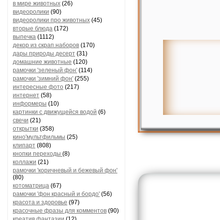
в мире животных
(26)
видеоролики
(90)
видеоролики про животных
(45)
вторые блюда
(172)
выпечка
(1112)
декор из скрап.наборов
(170)
дары природы десерт
(31)
домашние животные
(120)
рамочки 'зеленый фон'
(114)
рамочки 'зимний фон'
(255)
интересные фото
(217)
интернет
(58)
информеры
(10)
картинки с движущейся водой
(6)
свечи
(21)
открытки
(358)
кино'мультфильмы
(25)
клипарт
(808)
кнопки переходы
(8)
коллажи
(21)
рамочки 'коричневый и бежевый фон'
(80)
котоматрица
(67)
рамочки 'фон красный и бордо'
(56)
красота и здоровье
(97)
красочные фразы для комментов
(90)
креатив,фантазии
(12)