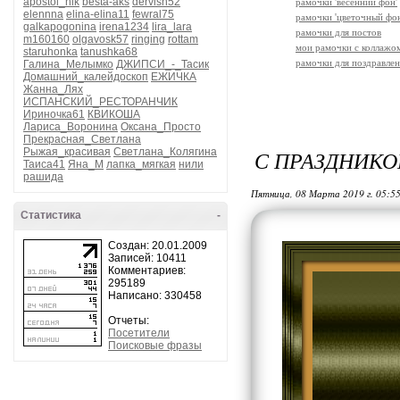
apostol_nik
besta-aks
dervish52
рамочки 'весенний фон'
elennna
elina-elina11
fewral75
рамочки 'цветочный фон
galkapogonina
irena1234
lira_lara
рамочки для постов
m160160
olgavosk57
ringing
rottam
мои рамочки с коллажо
staruhonka
tanushka68
рамочки для поздравле
Галина_Мелымко
ДЖИПСИ_-_Тасик
Домашний_калейдоскоп
ЕЖИЧКА
Жанна_Лях
ИСПАНСКИЙ_РЕСТОРАНЧИК
Ириночка61
КВИКОША
Лариса_Воронина
Оксана_Просто
Прекрасная_Светлана
Рыжая_красивая
Светлана_Колягина
С ПРАЗДНИК
Таиса41
Яна_М
лапка_мягкая
нили
рашида
Пятница, 08 Марта 2019 г. 05:5
Статистика
-
Создан: 20.01.2009
Записей: 10411
Комментариев:
295189
Написано: 330458
Отчеты:
Посетители
Поисковые фразы