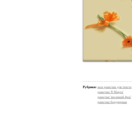
Рубрики:
мои рамочки для текста
рамочки '8 Марта'
рамочки 'весенний фон'
рамочки бордюрные