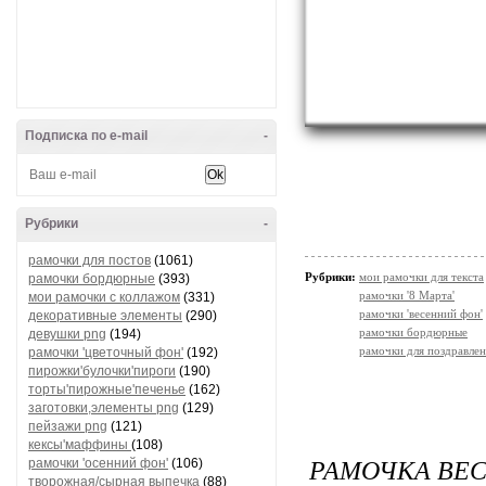
Подписка по e-mail
-
Рубрики
-
рамочки для постов
(1061)
Рубрики:
мои рамочки для текста
рамочки бордюрные
(393)
рамочки '8 Марта'
мои рамочки с коллажом
(331)
рамочки 'весенний фон'
декоративные элементы
(290)
рамочки бордюрные
девушки png
(194)
рамочки для поздравле
рамочки 'цветочный фон'
(192)
пирожки'булочки'пироги
(190)
торты'пирожные'печенье
(162)
заготовки,элементы png
(129)
пейзажи png
(121)
кексы'маффины
(108)
РАМОЧКА ВЕ
рамочки 'осенний фон'
(106)
творожная/сырная выпечка
(88)