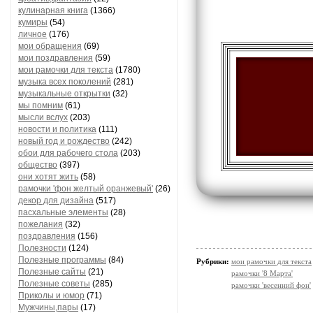
кулинарная книга
(1366)
кумиры
(54)
личное
(176)
мои обращения
(69)
мои поздравления
(59)
мои рамочки для текста
(1780)
музыка всех поколений
(281)
музыкальные открытки
(32)
мы помним
(61)
мысли вслух
(203)
новости и политика
(111)
новый год и рождество
(242)
обои для рабочего стола
(203)
общество
(397)
они хотят жить
(58)
рамочки 'фон желтый оранжевый'
(26)
декор для дизайна
(517)
пасхальные элементы
(28)
пожелания
(32)
поздравления
(156)
Полезности
(124)
Полезные программы
(84)
Рубрики:
мои рамочки для текста
Полезные сайты
(21)
рамочки '8 Марта'
Полезные советы
(285)
рамочки 'весенний фон'
Приколы и юмор
(71)
Мужчины,пары
(17)