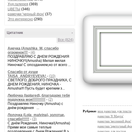
Худ.галерея
(369)
ЦВЕТЫ
(346)
рамочки 'черный фон'
(37)
Это интересно
(290)
Цитатник
-
Все (824)
Анечка (Anushka_M, спасибо
огромное!!!
-
(4)
ПОЗДРАВЛЯЮ С ДНЕМ РОЖДЕНИЯ
НИНОЧКУ!(Arnusha) Милая милая
Ниночка! С опозданием,но от всего ...
Спасибо от души
TAISA_ANDRYEVEVA!
-
(10)
СВЕТЛОГО, ДОБРОГО ПРАЗДНИКА, С
ДНЕМ РОЖДЕНИЯ, НИНОЧКА -
Arnusha!!! Пусть будет крепким з...
Любочка (laplared), благодарю тебя
подружка моя!!!!!!!!!!!
-
(2)
Поздравляю Ниночку (Arnusha) с
днём рождения ...
Рубрики:
мои рамочки для текста
Лолочка (Lola_malvina), золотце,
рамочки '8 Марта'
спасибо!!!!!!
-
(3)
рамочки 'весенний фон'
С днём Рождения, Ниночка!(Аrnusha)
рамочки 'цветочный фон
Прими мои самые теплые
поздравления с Днем Рождения! В э...
рамочки для постов