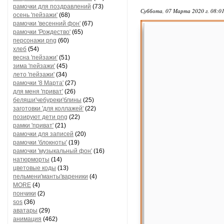
рамочки для поздравлений
(73)
Суббота, 07 Марта 2020 г. 08:0
осень 'пейзажи'
(68)
рамочки 'весенний фон'
(67)
рамочки 'Рождество'
(65)
персонажи png
(60)
хлеб
(54)
весна 'пейзажи'
(51)
зима 'пейзажи'
(45)
лето 'пейзажи'
(34)
рамочки '8 Марта'
(27)
для меня 'приват'
(26)
беляши'чебуреки'блины
(25)
заготовки 'для коллажей'
(22)
позируют дети png
(22)
рамки 'приват'
(21)
рамочки для записей
(20)
рамочки 'блокноты'
(19)
рамочки 'музыкальный фон'
(16)
натюрморты
(14)
цветовые коды
(13)
пельмени'манты'вареники
(4)
MORE
(4)
пончики
(2)
sos
(36)
аватары
(29)
анимация
(462)