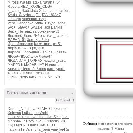
Mirosslava
MsTataka
Nataha_34
Radeia
RED_ROSE_OLGA
s_vami_Nadeshda
Schamada
starik51
Sveta_Savyhska
T-L
TANIUSA47
TimOlya
Valentina_begi
Vera_Larionova
Алла_Студентова
Буся_бабуся
Бущан_Зоя
ВалИв
Вера_Петрикова
Волжанка-52
Дневник_Девы
Дубовицкая_Галина
ЕЛЕНА_51
Зоя_Крайсик
Ира_Ивановна
Кахетинка
кот51
Лариса_Виноградова
Лариса_Воронина
Лариса_Коваль
ЛЮБА-ЛЮБУШКА
Люба47
ЛЮДМИЛА_ГОРНАЯ
мадам-_тата
МАРГО-К
МАРЬЯША7
Надежда-
Ариана
Нина_Зобкова
оля-душка
таила
Татьяна_Гусакова
Юрий_Дуданов
ЯРОСЛАВЛЬ76
Постоянные читатели
-
Все (8419)
Darina_Mincheva
ELMED
Inkkognito
Ketevan
Laticia
LebWohl
Lida_shaliminova
Liudmila_Sceglova
Mahhha17
Natalinka25
Nitocris_73
Рубрики:
мои рамочки для текста
OlgaText
Russlana
Taisia800
рамочки '8 Марта'
Tatyana19
Valentina_begi
Van-Toi-Ra