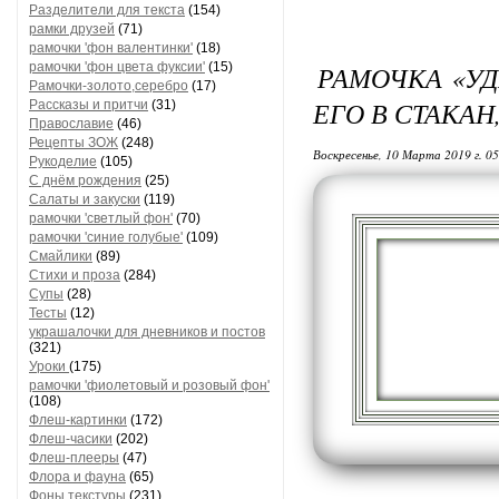
Разделители для текста
(154)
рамки друзей
(71)
рамочки 'фон валентинки'
(18)
рамочки 'фон цвета фуксии'
(15)
РАМОЧКА «У
Рамочки-золото,серебро
(17)
ЕГО В СТАКАН
Рассказы и притчи
(31)
Православие
(46)
Рецепты ЗОЖ
(248)
Воскресенье, 10 Марта 2019 г. 0
Рукоделие
(105)
С днём рождения
(25)
Салаты и закуски
(119)
рамочки 'светлый фон'
(70)
рамочки 'синие голубые'
(109)
Смайлики
(89)
Стихи и проза
(284)
Супы
(28)
Тесты
(12)
украшалочки для дневников и постов
(321)
Уроки
(175)
рамочки 'фиолетовый и розовый фон'
(108)
Флеш-картинки
(172)
Флеш-часики
(202)
Флеш-плееры
(47)
Флора и фауна
(65)
Фоны текстуры
(231)