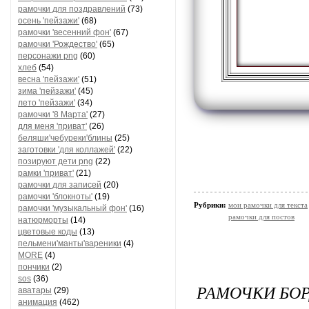
рамочки для поздравлений
(73)
осень 'пейзажи'
(68)
рамочки 'весенний фон'
(67)
рамочки 'Рождество'
(65)
персонажи png
(60)
хлеб
(54)
весна 'пейзажи'
(51)
зима 'пейзажи'
(45)
лето 'пейзажи'
(34)
рамочки '8 Марта'
(27)
для меня 'приват'
(26)
беляши'чебуреки'блины
(25)
заготовки 'для коллажей'
(22)
позируют дети png
(22)
рамки 'приват'
(21)
рамочки для записей
(20)
рамочки 'блокноты'
(19)
Рубрики:
мои рамочки для текста
рамочки 'музыкальный фон'
(16)
рамочки для постов
натюрморты
(14)
цветовые коды
(13)
пельмени'манты'вареники
(4)
MORE
(4)
пончики
(2)
sos
(36)
РАМОЧКИ БО
аватары
(29)
анимация
(462)