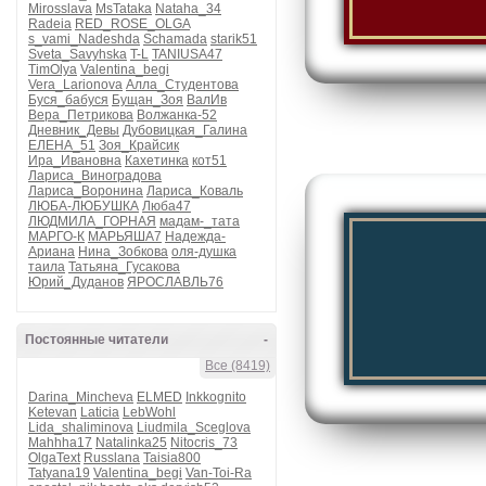
Mirosslava
MsTataka
Nataha_34
Radeia
RED_ROSE_OLGA
s_vami_Nadeshda
Schamada
starik51
Sveta_Savyhska
T-L
TANIUSA47
TimOlya
Valentina_begi
Vera_Larionova
Алла_Студентова
Буся_бабуся
Бущан_Зоя
ВалИв
Вера_Петрикова
Волжанка-52
Дневник_Девы
Дубовицкая_Галина
ЕЛЕНА_51
Зоя_Крайсик
Ира_Ивановна
Кахетинка
кот51
Лариса_Виноградова
Лариса_Воронина
Лариса_Коваль
ЛЮБА-ЛЮБУШКА
Люба47
ЛЮДМИЛА_ГОРНАЯ
мадам-_тата
МАРГО-К
МАРЬЯША7
Надежда-
Ариана
Нина_Зобкова
оля-душка
таила
Татьяна_Гусакова
Юрий_Дуданов
ЯРОСЛАВЛЬ76
Постоянные читатели
-
Все (8419)
Darina_Mincheva
ELMED
Inkkognito
Ketevan
Laticia
LebWohl
Lida_shaliminova
Liudmila_Sceglova
Mahhha17
Natalinka25
Nitocris_73
OlgaText
Russlana
Taisia800
Tatyana19
Valentina_begi
Van-Toi-Ra