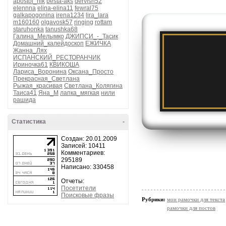
apostol_nik
besta-aks
dervish52
elennna
elina-elina11
fewral75
galkapogonina
irena1234
lira_lara
m160160
olgavosk57
ringing
rottam
staruhonka
tanushka68
Галина_Мелымко
ДЖИПСИ_-_Тасик
Домашний_калейдоскоп
ЕЖИЧКА
Жанна_Лях
ИСПАНСКИЙ_РЕСТОРАНЧИК
Ириночка61
КВИКОША
Лариса_Воронина
Оксана_Просто
Прекрасная_Светлана
Рыжая_красивая
Светлана_Колягина
Таиса41
Яна_М
лапка_мягкая
нили
рашида
Статистика
-
Создан: 20.01.2009
Записей: 10411
Комментариев:
295189
Написано: 330458
Отчеты:
Посетители
Поисковые фразы
Рубрики:
мои рамочки для текста
рамочки для постов