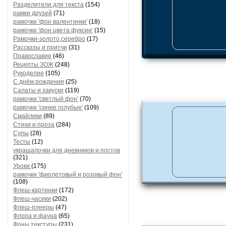
Разделители для текста
(154)
рамки друзей
(71)
рамочки 'фон валентинки'
(18)
рамочки 'фон цвета фуксии'
(15)
Рамочки-золото,серебро
(17)
Рассказы и притчи
(31)
Православие
(46)
Рецепты ЗОЖ
(248)
Рукоделие
(105)
С днём рождения
(25)
Салаты и закуски
(119)
рамочки 'светлый фон'
(70)
рамочки 'синие голубые'
(109)
Смайлики
(89)
Стихи и проза
(284)
Супы
(28)
Тесты
(12)
украшалочки для дневников и постов
(321)
Уроки
(175)
рамочки 'фиолетовый и розовый фон'
(108)
Флеш-картинки
(172)
Флеш-часики
(202)
Флеш-плееры
(47)
Флора и фауна
(65)
Фоны текстуры
(231)