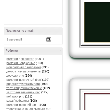
Подписка по e-mail
-
Рубрики
-
рамочки для постов
(1061)
рамочки бордюрные
(393)
мои рамочки с коллажом
(331)
декоративные элементы
(290)
девушки png
(194)
рамочки 'цветочный фон'
(192)
пирожки'булочки'пироги
(190)
торты'пирожные'печенье
(162)
заготовки,элементы png
(129)
пейзажи png
(121)
кексы'маффины
(108)
рамочки 'осенний фон'
(106)
творожная/сырная выпечка
(88)