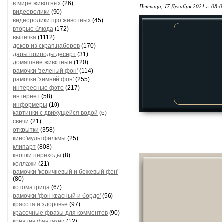
в мире животных
(26)
Пятница, 17 Декабря 2021 г. 08:
видеоролики
(90)
видеоролики про животных
(45)
вторые блюда
(172)
выпечка
(1112)
декор из скрап.наборов
(170)
дары природы десерт
(31)
домашние животные
(120)
рамочки 'зеленый фон'
(114)
рамочки 'зимний фон'
(255)
интересные фото
(217)
интернет
(58)
информеры
(10)
картинки с движущейся водой
(6)
свечи
(21)
открытки
(358)
кино'мультфильмы
(25)
клипарт
(808)
кнопки переходы
(8)
коллажи
(21)
рамочки 'коричневый и бежевый фон'
(80)
котоматрица
(67)
рамочки 'фон красный и бордо'
(56)
красота и здоровье
(97)
красочные фразы для комментов
(90)
креатив,фантазии
(12)