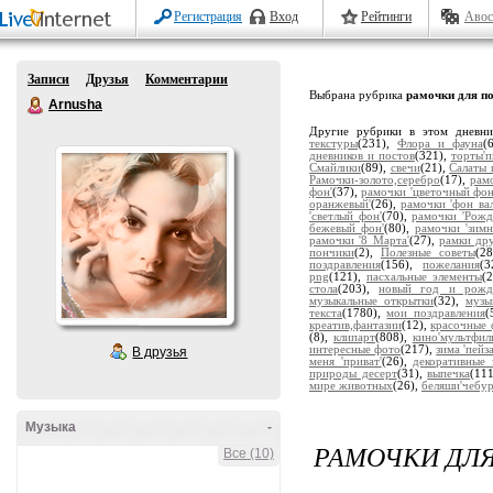
Регистрация
Вход
Рейтинги
Авос
Записи
Друзья
Комментарии
Выбрана рубрика
рамочки для п
Arnusha
Другие рубрики в этом дневн
текстуры
(231),
Флора и фауна
(
дневников и постов
(321),
торты'
Смайлики
(89),
свечи
(21),
Салаты 
Рамочки-золото,серебро
(17),
рам
фон'
(37),
рамочки 'цветочный фон
оранжевый'
(26),
рамочки 'фон ва
'светлый фон'
(70),
рамочки 'Рожд
бежевый фон'
(80),
рамочки 'зимн
рамочки '8 Марта'
(27),
рамки др
пончики
(2),
Полезные советы
(2
поздравления
(156),
пожелания
(
png
(121),
пасхальные элементы
(
стола
(203),
новый год и рожд
музыкальные открытки
(32),
музы
текста
(1780),
мои поздравления
(
креатив,фантазии
(12),
красочные 
(8),
клипарт
(808),
кино'мультфил
интересные фото
(217),
зима 'пейз
В друзья
меня 'приват'
(26),
декоративные 
природы десерт
(31),
выпечка
(11
мире животных
(26),
беляши'чебу
Музыка
-
РАМОЧКИ ДЛ
Все (10)