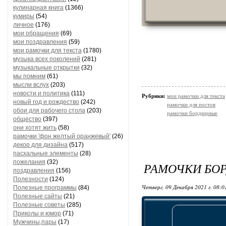
кулинарная книга
(1366)
кумиры
(54)
личное
(176)
мои обращения
(69)
мои поздравления
(59)
мои рамочки для текста
(1780)
музыка всех поколений
(281)
музыкальные открытки
(32)
мы помним
(61)
мысли вслух
(203)
новости и политика
(111)
Рубрики:
мои рамочки для текста
новый год и рождество
(242)
рамочки для постов
обои для рабочего стола
(203)
рамочки бордюрные
общество
(397)
они хотят жить
(58)
рамочки 'фон желтый оранжевый'
(26)
декор для дизайна
(517)
пасхальные элементы
(28)
пожелания
(32)
РАМОЧКИ БО
поздравления
(156)
Полезности
(124)
Четверг, 09 Декабря 2021 г. 08:
Полезные программы
(84)
Полезные сайты
(21)
Полезные советы
(285)
Приколы и юмор
(71)
Мужчины,пары
(17)