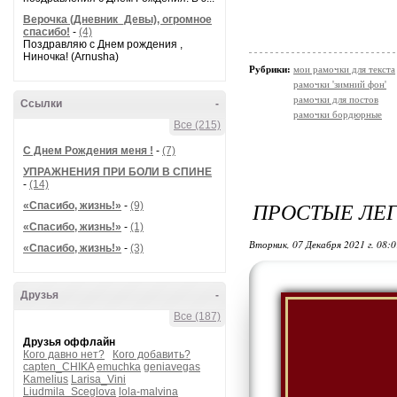
Верочка (Дневник_Девы), огромное
спасибо!
-
(4)
Поздравляю с Днем рождения ,
Ниночка! (Arnusha)
Рубрики:
мои рамочки для текста
рамочки 'зимний фон'
рамочки для постов
Ссылки
-
рамочки бордюрные
Все (215)
С Днем Рождения меня !
-
(7)
УПРАЖНЕНИЯ ПРИ БОЛИ В СПИНЕ
-
(14)
ПРОСТЫЕ ЛЕГ
«Спасибо, жизнь!»
-
(9)
«Спасибо, жизнь!»
-
(1)
Вторник, 07 Декабря 2021 г. 08:
«Спасибо, жизнь!»
-
(3)
Друзья
-
Все (187)
Друзья оффлайн
Кого давно нет?
Кого добавить?
capten_CHIKA
emuchka
geniavegas
Kamelius
Larisa_Vini
Liudmila_Sceglova
lola-malvina