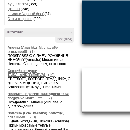
Худ.галерея
(369)
ЦВЕТЫ
(346)
рамочки 'черный фон'
(37)
Это интересно
(290)
Цитатник
-
Все (824)
Анечка (Anushka_M, спасибо
огромное!!!
-
(4)
ПОЗДРАВЛЯЮ С ДНЕМ РОЖДЕНИЯ
НИНОЧКУ!(Arnusha) Милая милая
Ниночка! С опозданием,но от всего ...
Спасибо от души
TAISA_ANDRYEVEVA!
-
(10)
СВЕТЛОГО, ДОБРОГО ПРАЗДНИКА, С
ДНЕМ РОЖДЕНИЯ, НИНОЧКА -
Arnusha!!! Пусть будет крепким з...
Любочка (laplared), благодарю тебя
подружка моя!!!!!!!!!!!
-
(2)
Поздравляю Ниночку (Arnusha) с
днём рождения ...
Лолочка (Lola_malvina), золотце,
спасибо!!!!!!
-
(3)
С днём Рождения, Ниночка!(Аrnusha)
Прими мои самые теплые
поздравления с Днем Рождения! В э...