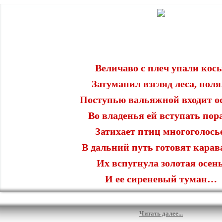
Величаво с плеч упали кос
Затуманил взгляд леса, пол
Поступью вальяжной входит ос
Во владенья ей вступать по
Затихает птиц многоголось
В дальний путь готовят кара
Их вспугнула золотая осень
И ее сиреневый туман…
Читать далее...