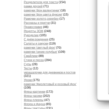
Разделители для текста
(154)
рамки друзей
(71)
рамочки 'фон валентинки'
(18)
рамочки 'фон цвета фуксии'
(15)
Рамочки-золото,серебро
(17)
Рассказы и притчи
(31)
Православие
(46)
Рецепты ЗОЖ
(248)
Рукоделие
(105)
С днём рождения
(25)
Салаты и закуски
(119)
рамочки 'светлый фон'
(70)
рамочки 'синие голубые'
(109)
Смайлики
(89)
Стихи и проза
(284)
Супы
(28)
Тесты
(12)
украшалочки для дневников и постов
(321)
Уроки
(175)
рамочки 'фиолетовый и розовый фон'
(108)
Флеш-картинки
(172)
Флеш-часики
(202)
Флеш-плееры
(47)
Флора и фауна
(65)
Фоны текстуры
(231)