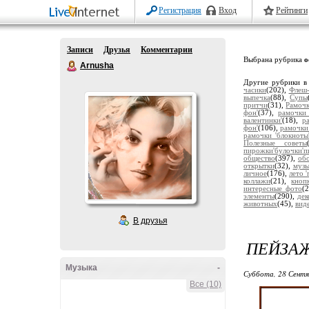
Регистрация
Вход
Рейтинги
Записи
Друзья
Комментарии
Выбрана рубрика
о
Arnusha
Другие рубрики в
часики
(202),
Флеш-
выпечка
(88),
Супы
притчи
(31),
Рамочк
фон'
(37),
рамочки 
валентинки'
(18),
р
фон'
(106),
рамочки
рамочки 'блокноты
Полезные советы
пирожки'булочки'п
общество
(397),
обо
открытки
(32),
музы
личное
(176),
лето 
коллажи
(21),
кноп
интересные фото
(
элементы
(290),
дек
животных
(45),
вид
В друзья
ПЕЙЗА
Музыка
-
Суббота, 28 Сентя
Все (10)