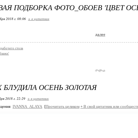
АЯ ПОДБОРКА ФОТО_ОБОЕВ 'ЦВЕТ ОС
бря 2018 г. 08:06
+ в цитатник
далее
 рабочего стола
йзажи'
Х БЛУДИЛА ОСЕНЬ ЗОЛОТАЯ
бря 2018 г. 22:29
+ в цитатник
бщения
IVANNA_ALAYA
[
Прочитать целиком
+
В свой цитатник или сообщест