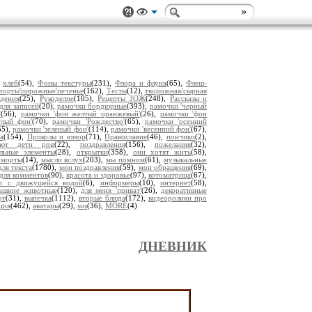
,
хлеб
(54),
Фоны текстуры
(231),
Флора и фауна
(65),
Флеш-
торты'пирожные'печенье
(162),
Тесты
(12),
творожная/сырная
дения
(25),
Рукоделие
(105),
Рецепты ЗОЖ
(248),
Рассказы и
для записей
(20),
рамочки бордюрные
(393),
рамочки 'черный
'
(56),
рамочки 'фон желтый оранжевый'
(26),
рамочки 'фон
тлый фон'
(70),
рамочки 'Рождество'
(65),
рамочки 'осенний
55),
рамочки 'зеленый фон'
(114),
рамочки 'весенний фон'
(67),
а
(154),
Приколы и юмор
(71),
Православие
(46),
пончики
(2),
уют дети png
(22),
поздравления
(156),
пожелания
(32),
альные элементы
(28),
открытки
(358),
они хотят жить
(58),
рморты
(14),
мысли вслух
(203),
мы помним
(61),
музыкальные
ля текста
(1780),
мои поздравления
(59),
мои обращения
(69),
для комментов
(90),
красота и здоровье
(97),
котоматрица
(67),
ки с движущейся водой
(6),
информеры
(10),
интернет
(58),
ашние животные
(120),
для меня 'приват'
(26),
декоративные
рт
(31),
выпечка
(1112),
вторые блюда
(172),
видеоролики про
ция
(462),
аватары
(29),
sos
(36),
MORE
(4)
ДНЕВНИК