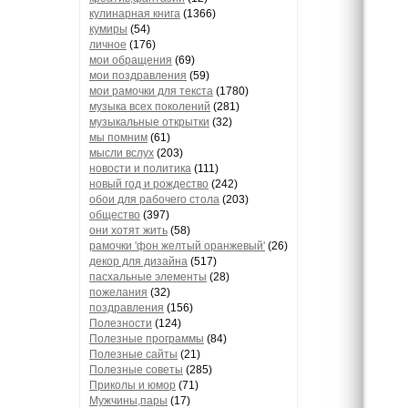
кулинарная книга
(1366)
кумиры
(54)
личное
(176)
мои обращения
(69)
мои поздравления
(59)
мои рамочки для текста
(1780)
музыка всех поколений
(281)
музыкальные открытки
(32)
мы помним
(61)
мысли вслух
(203)
новости и политика
(111)
новый год и рождество
(242)
обои для рабочего стола
(203)
общество
(397)
они хотят жить
(58)
рамочки 'фон желтый оранжевый'
(26)
декор для дизайна
(517)
пасхальные элементы
(28)
пожелания
(32)
поздравления
(156)
Полезности
(124)
Полезные программы
(84)
Полезные сайты
(21)
Полезные советы
(285)
Приколы и юмор
(71)
Мужчины,пары
(17)