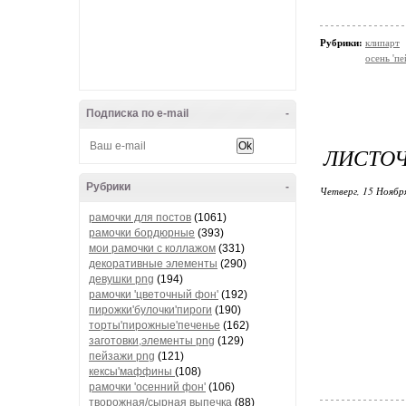
Рубрики:
клипарт
осень 'пе
Подписка по e-mail
-
ЛИСТОЧ
Рубрики
-
Четверг, 15 Ноябр
рамочки для постов
(1061)
рамочки бордюрные
(393)
мои рамочки с коллажом
(331)
декоративные элементы
(290)
девушки png
(194)
рамочки 'цветочный фон'
(192)
пирожки'булочки'пироги
(190)
торты'пирожные'печенье
(162)
заготовки,элементы png
(129)
пейзажи png
(121)
кексы'маффины
(108)
рамочки 'осенний фон'
(106)
творожная/сырная выпечка
(88)