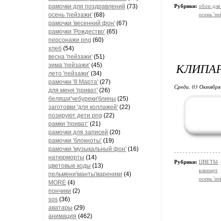
рамочки для поздравлений
(73)
Рубрики:
обои для
осень 'пейзажи'
(68)
осень 'пе
рамочки 'весенний фон'
(67)
рамочки 'Рождество'
(65)
персонажи png
(60)
хлеб
(54)
весна 'пейзажи'
(51)
КЛИПА
зима 'пейзажи'
(45)
лето 'пейзажи'
(34)
рамочки '8 Марта'
(27)
Среда, 03 Октября
для меня 'приват'
(26)
беляши'чебуреки'блины
(25)
заготовки 'для коллажей'
(22)
позируют дети png
(22)
рамки 'приват'
(21)
рамочки для записей
(20)
рамочки 'блокноты'
(19)
рамочки 'музыкальный фон'
(16)
натюрморты
(14)
Рубрики:
ЦВЕТЫ
цветовые коды
(13)
клипарт
пельмени'манты'вареники
(4)
осень 'пе
MORE
(4)
пончики
(2)
sos
(36)
аватары
(29)
анимация
(462)