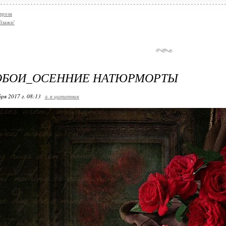
проза
йзажи'
ОБОИ_ОСЕННИЕ НАТЮРМОРТЫ
ря 2017 г. 08:13
+ в цитатник