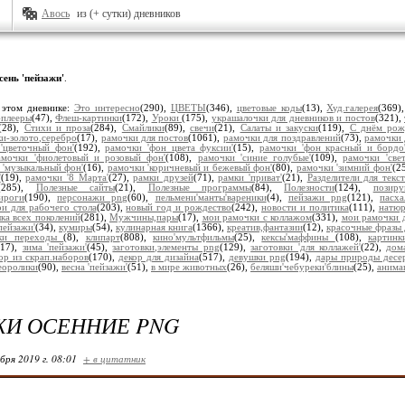
Авось
из (+ сутки) дневников
сень 'пейзажи'
.
 этом дневнике:
Это интересно
(290),
ЦВЕТЫ
(346),
цветовые коды
(13),
Худ.галерея
(369)
плееры
(47),
Флеш-картинки
(172),
Уроки
(175),
украшалочки для дневников и постов
(321),
(28),
Стихи и проза
(284),
Смайлики
(89),
свечи
(21),
Салаты и закуски
(119),
С днём рож
и-золото,серебро
(17),
рамочки для постов
(1061),
рамочки для поздравлений
(73),
рамочки 
'цветочный фон'
(192),
рамочки 'фон цвета фуксии'
(15),
рамочки 'фон красный и бордо
амочки 'фиолетовый и розовый фон'
(108),
рамочки 'синие голубые'
(109),
рамочки 'све
 'музыкальный фон'
(16),
рамочки 'коричневый и бежевый фон'
(80),
рамочки 'зимний фон'
(2
'
(19),
рамочки '8 Марта'
(27),
рамки друзей
(71),
рамки 'приват'
(21),
Разделители для текст
(285),
Полезные сайты
(21),
Полезные программы
(84),
Полезности
(124),
позир
ироги
(190),
персонажи png
(60),
пельмени'манты'вареники
(4),
пейзажи png
(121),
пасх
и для рабочего стола
(203),
новый год и рождество
(242),
новости и политика
(111),
натю
ка всех поколений
(281),
Мужчины,пары
(17),
мои рамочки с коллажом
(331),
мои рамочки д
'пейзажи'
(34),
кумиры
(54),
кулинарная книга
(1366),
креатив,фантазии
(12),
красочные фразы 
ки переходы
(8),
клипарт
(808),
кино'мультфильмы
(25),
кексы'маффины
(108),
картин
217),
зима 'пейзажи'
(45),
заготовки,элементы png
(129),
заготовки 'для коллажей'
(22),
дом
ор из скрап.наборов
(170),
декор для дизайна
(517),
девушки png
(194),
дары природы десе
еоролики
(90),
весна 'пейзажи'
(51),
в мире животных
(26),
беляши'чебуреки'блины
(25),
анима
ЖИ ОСЕННИЕ PNG
бря 2019 г. 08:01
+ в цитатник