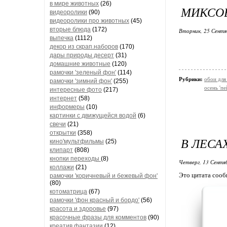
в мире животных
(26)
МИКСОВ
видеоролики
(90)
видеоролики про животных
(45)
вторые блюда
(172)
Вторник, 25 Сентя
выпечка
(1112)
декор из скрап.наборов
(170)
дары природы десерт
(31)
домашние животные
(120)
рамочки 'зеленый фон'
(114)
Рубрики:
обои для
рамочки 'зимний фон'
(255)
осень 'пе
интересные фото
(217)
интернет
(58)
информеры
(10)
картинки с движущейся водой
(6)
свечи
(21)
открытки
(358)
В ЛЕСА
кино'мультфильмы
(25)
клипарт
(808)
кнопки переходы
(8)
Четверг, 13 Сентя
коллажи
(21)
Это цитата соо
рамочки 'коричневый и бежевый фон'
(80)
котоматрица
(67)
рамочки 'фон красный и бордо'
(56)
красота и здоровье
(97)
красочные фразы для комментов
(90)
креатив,фантазии
(12)