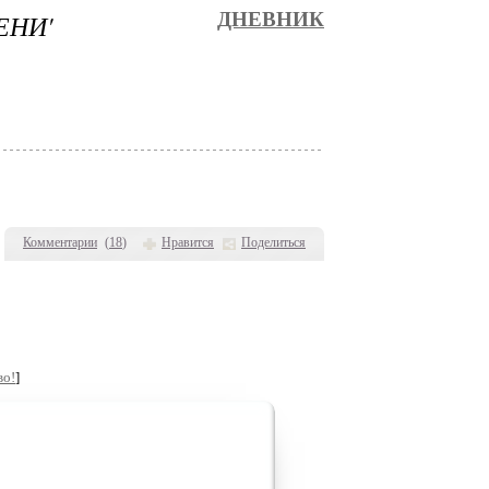
ЕНИ'
ДНЕВНИК
Комментарии
(
18
)
Нравится
Поделиться
во!
]