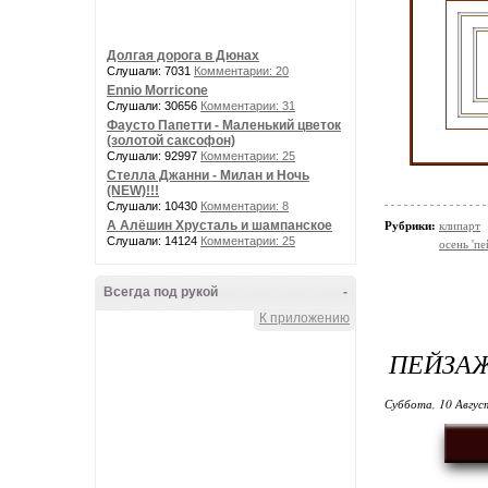
Долгая дорога в Дюнах
Слушали: 7031
Комментарии: 20
Ennio Morricone
Слушали: 30656
Комментарии: 31
Фаусто Папетти - Маленький цветок
(золотой саксофон)
Слушали: 92997
Комментарии: 25
Стелла Джанни - Милан и Ночь
(NEW)!!!
Слушали: 10430
Комментарии: 8
А Алёшин Хрусталь и шампанское
Рубрики:
клипарт
Слушали: 14124
Комментарии: 25
осень 'пе
Всегда под рукой
-
К приложению
ПЕЙЗА
Суббота, 10 Авгус