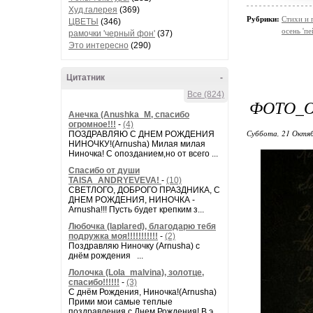
Худ.галерея
(369)
Рубрики:
Стихи и 
ЦВЕТЫ
(346)
осень 'пе
рамочки 'черный фон'
(37)
Это интересно
(290)
Цитатник
-
Все (824)
ФОТО_
Анечка (Anushka_M, спасибо
огромное!!!
-
(4)
Суббота, 21 Октяб
ПОЗДРАВЛЯЮ С ДНЕМ РОЖДЕНИЯ
НИНОЧКУ!(Arnusha) Милая милая
Ниночка! С опозданием,но от всего ...
Спасибо от души
TAISA_ANDRYEVEVA!
-
(10)
СВЕТЛОГО, ДОБРОГО ПРАЗДНИКА, С
ДНЕМ РОЖДЕНИЯ, НИНОЧКА -
Arnusha!!! Пусть будет крепким з...
Любочка (laplared), благодарю тебя
подружка моя!!!!!!!!!!!
-
(2)
Поздравляю Ниночку (Arnusha) с
днём рождения ...
Лолочка (Lola_malvina), золотце,
спасибо!!!!!!
-
(3)
С днём Рождения, Ниночка!(Аrnusha)
Прими мои самые теплые
поздравления с Днем Рождения! В э...