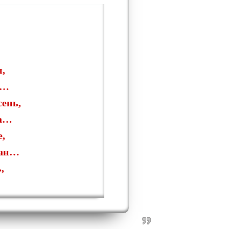
ы,
я…
ень,
ра…
е,
ван…
,