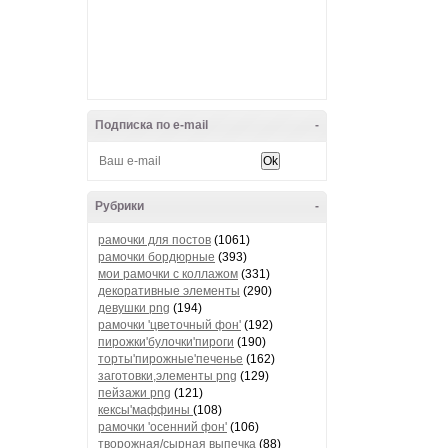
Подписка по e-mail
-
Рубрики
-
рамочки для постов
(1061)
рамочки бордюрные
(393)
мои рамочки с коллажом
(331)
декоративные элементы
(290)
девушки png
(194)
рамочки 'цветочный фон'
(192)
пирожки'булочки'пироги
(190)
торты'пирожные'печенье
(162)
заготовки,элементы png
(129)
пейзажи png
(121)
кексы'маффины
(108)
рамочки 'осенний фон'
(106)
творожная/сырная выпечка
(88)