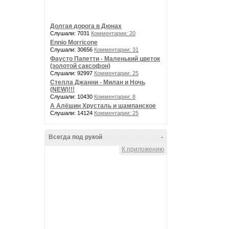
Долгая дорога в Дюнах
Слушали: 7031
Комментарии: 20
Ennio Morricone
Слушали: 30656
Комментарии: 31
Фаусто Папетти - Маленький цветок
(золотой саксофон)
Слушали: 92997
Комментарии: 25
Стелла Джанни - Милан и Ночь
(NEW)!!!
Слушали: 10430
Комментарии: 8
А Алёшин Хрусталь и шампанское
Слушали: 14124
Комментарии: 25
Всегда под рукой
-
К приложению