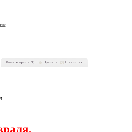
гое
Комментарии
(
39
)
Нравится
Поделиться
!
]
враля.