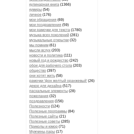
кулинарная книга
(1366)
кумиры
(54)
личное
(176)
мои обращения
(69)
мои поздравления
(59)
мои рамочки для текста
(1780)
музыка всех поколений
(281)
музыкальные открытки
(32)
мы помним
(61)
мысли вслух
(203)
новости и политика
(111)
новый год и рождество
(242)
обои для рабочего стола
(203)
общество
(397)
они хотят жить
(58)
рамочки 'фон желтый оранжевый'
(26)
декор для дизайна
(517)
пасхальные элементы
(28)
пожелания
(32)
поздравления
(156)
Полезности
(124)
Полезные программы
(84)
Полезные сайты
(21)
Полезные советы
(285)
Приколы и юмор
(71)
Мужчины,пары
(17)