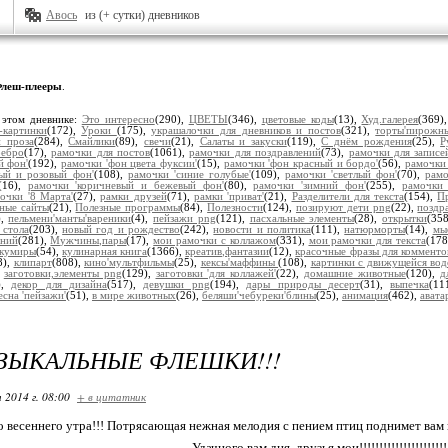
Авось
из (+ сутки) дневников
леш-плееры
.
 этом дневнике:
Это интересно
(290),
ЦВЕТЫ
(346),
цветовые коды
(13),
Худ.галерея
(369)
-картинки
(172),
Уроки
(175),
украшалочки для дневников и постов
(321),
торты'пирожны
 проза
(284),
Смайлики
(89),
свечи
(21),
Салаты и закуски
(119),
С днём рождения
(25),
Р
ребро
(17),
рамочки для постов
(1061),
рамочки для поздравлений
(73),
рамочки для записе
й фон'
(192),
рамочки 'фон цвета фуксии'
(15),
рамочки 'фон красный и бордо'
(56),
рамочки
ый и розовый фон'
(108),
рамочки 'синие голубые'
(109),
рамочки 'светлый фон'
(70),
рамо
(16),
рамочки 'коричневый и бежевый фон'
(80),
рамочки 'зимний фон'
(255),
рамочки 
очки '8 Марта'
(27),
рамки друзей
(71),
рамки 'приват'
(21),
Разделители для текста
(154),
П
ные сайты
(21),
Полезные программы
(84),
Полезности
(124),
позируют дети png
(22),
поздр
),
пельмени'манты'вареники
(4),
пейзажи png
(121),
пасхальные элементы
(28),
открытки
(35
 стола
(203),
новый год и рождество
(242),
новости и политика
(111),
натюрморты
(14),
мы
ений
(281),
Мужчины,пары
(17),
мои рамочки с коллажом
(331),
мои рамочки для текста
(17
кумиры
(54),
кулинарная книга
(1366),
креатив,фантазии
(12),
красочные фразы для комменто
8),
клипарт
(808),
кино'мультфильмы
(25),
кексы'маффины
(108),
картинки с движущейся вод
,
заготовки,элементы png
(129),
заготовки 'для коллажей'
(22),
домашние животные
(120),
д
),
декор для дизайна
(517),
девушки png
(194),
дары природы десерт
(31),
выпечка
(11
есна 'пейзажи'
(51),
в мире животных
(26),
беляши'чебуреки'блины
(25),
анимация
(462),
авата
ЗЫКАЛЬНЫЕ ФЛЕШКИ!!!
 2014 г. 08:00
+ в цитатник
 весеннего утра!!! Потрясающая нежная мелодия с пением птиц поднимет вам н
Удачного вам дня, друзья мои!!!!!!!!!!!!!!!!!!!!!!