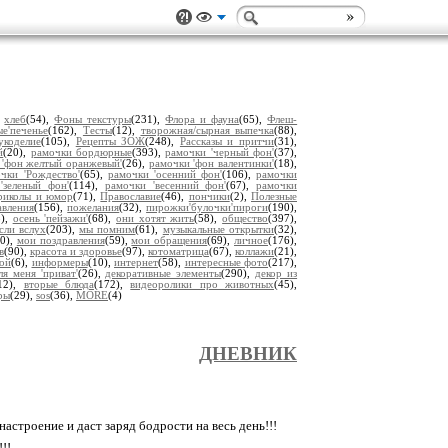
,
хлеб
(54),
Фоны текстуры
(231),
Флора и фауна
(65),
Флеш-
е'печенье
(162),
Тесты
(12),
творожная/сырная выпечка
(88),
укоделие
(105),
Рецепты ЗОЖ
(248),
Рассказы и притчи
(31),
й
(20),
рамочки бордюрные
(393),
рамочки 'черный фон'
(37),
 'фон желтый оранжевый'
(26),
рамочки 'фон валентинки'
(18),
чки 'Рождество'
(65),
рамочки 'осенний фон'
(106),
рамочки
'зеленый фон'
(114),
рамочки 'весенний фон'
(67),
рамочки
риколы и юмор
(71),
Православие
(46),
пончики
(2),
Полезные
авления
(156),
пожелания
(32),
пирожки'булочки'пироги
(190),
8),
осень 'пейзажи'
(68),
они хотят жить
(58),
общество
(397),
сли вслух
(203),
мы помним
(61),
музыкальные открытки
(32),
80),
мои поздравления
(59),
мои обращения
(69),
личное
(176),
в
(90),
красота и здоровье
(97),
котоматрица
(67),
коллажи
(21),
ой
(6),
информеры
(10),
интернет
(58),
интересные фото
(217),
ля меня 'приват'
(26),
декоративные элементы
(290),
декор из
12),
вторые блюда
(172),
видеоролики про животных
(45),
ры
(29),
sos
(36),
MORE
(4)
ДНЕВНИК
астроение и даст заряд бодрости на весь день!!!
!!!