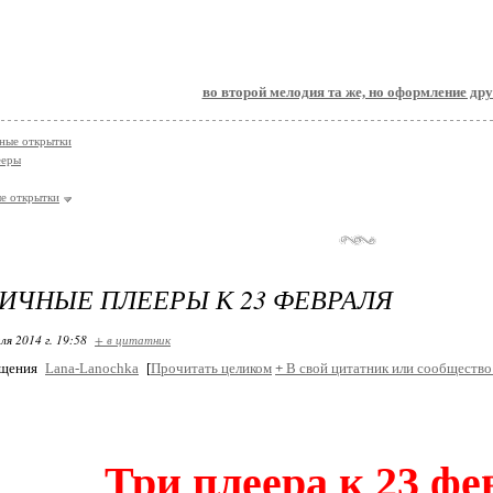
во второй мелодия та же, но оформление дру
ные открытки
ееры
е открытки
ИЧНЫЕ ПЛЕЕРЫ К 23 ФЕВРАЛЯ
ля 2014 г. 19:58
+ в цитатник
бщения
Lana-Lanochka
[
Прочитать целиком
+
В свой цитатник или сообщество
Три плеера к 23 фе