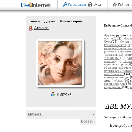
Регистрация
Вход
Рейтинги
Записи
Друзья
Комментарии
Выбрана рубрика
Ф
Arnusha
Другие рубрики в
часики
(202),
Флеш
Супы
(28),
Стихи и
Рамочки-золото,се
рамочки 'цветочны
рамочки 'фиолетов
'музыкальный фон'
'блокноты'
(19),
рам
советы
(285),
Полез
персонажи png
(60
обои для рабочего
музыка всех покол
лето 'пейзажи'
(34),
кнопки переходы
(
зима 'пейзажи'
(45)
скрап.наборов
(170
видеоролики
(90),
в
В друзья
ДВЕ МУ
Музыка
-
Четверг, 27 Марта
Все (10)
Всем доброго