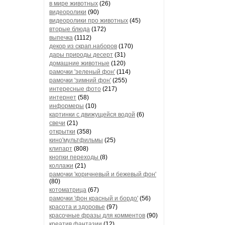
в мире животных
(26)
видеоролики
(90)
видеоролики про животных
(45)
вторые блюда
(172)
выпечка
(1112)
декор из скрап.наборов
(170)
дары природы десерт
(31)
домашние животные
(120)
рамочки 'зеленый фон'
(114)
рамочки 'зимний фон'
(255)
интересные фото
(217)
интернет
(58)
информеры
(10)
картинки с движущейся водой
(6)
свечи
(21)
открытки
(358)
кино'мультфильмы
(25)
клипарт
(808)
кнопки переходы
(8)
коллажи
(21)
рамочки 'коричневый и бежевый фон'
(80)
котоматрица
(67)
рамочки 'фон красный и бордо'
(56)
красота и здоровье
(97)
красочные фразы для комментов
(90)
креатив,фантазии
(12)