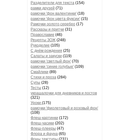
Разделители для текста
(154)
рамки друзей
(71)
рамочки 'фон валентинки'
(18)
рамочки 'фон цвета фуксии'
(15)
Рамочки-золото,серебро
(17)
Рассказы и притчи
(31)
Православие
(46)
Рецепты ЗОЖ
(248)
Рукоделие
(105)
С днём рождения
(25)
Салаты и закуски
(119)
рамочки 'светлый фон'
(70)
рамочки 'синие голубые'
(109)
Смайлики
(89)
Стихи и проза
(284)
Супы
(28)
Тесты
(12)
украшалочки для дневников и постов
(321)
Уроки
(175)
рамочки 'фиолетовый и розовый фон'
(108)
Флеш-картинки
(172)
Флеш-часики
(202)
Флеш-плееры
(47)
Флора и фауна
(65)
Фоны текстуры
(231)