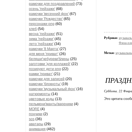
рамочки для поздравлений
(73)
осень 'пейзажи'
(68)
рамочки 'весенний фон'
(67)
рамочки 'Рождество'
(65)
персонажи png
(60)
хлеб
(54)
весна 'пейзажи'
(51)
Рубрики:
музыкаль
зима 'пейзажи'
(45)
Флеш-пл
лето 'пейзажи'
(34)
рамочки '8 Марта'
(27)
Метки:
музыкальны
для меня 'приват'
(26)
беляши'чебуреки'блины
(25)
заготовки 'для коллажей'
(22)
позируют дети png
(22)
рамки 'приват'
(21)
ПРАЗДН
рамочки для записей
(20)
рамочки 'блокноты'
(19)
рамочки 'музыкальный фон'
(16)
Суббота, 22 Февра
натюрморты
(14)
Это цитата соо
цветовые коды
(13)
пельмени'манты'вареники
(4)
MORE
(4)
пончики
(2)
sos
(36)
аватары
(29)
анимация
(462)