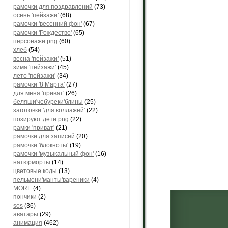
рамочки для поздравлений
(73)
осень 'пейзажи'
(68)
рамочки 'весенний фон'
(67)
рамочки 'Рождество'
(65)
персонажи png
(60)
хлеб
(54)
весна 'пейзажи'
(51)
зима 'пейзажи'
(45)
лето 'пейзажи'
(34)
рамочки '8 Марта'
(27)
для меня 'приват'
(26)
беляши'чебуреки'блины
(25)
заготовки 'для коллажей'
(22)
позируют дети png
(22)
рамки 'приват'
(21)
рамочки для записей
(20)
рамочки 'блокноты'
(19)
рамочки 'музыкальный фон'
(16)
натюрморты
(14)
цветовые коды
(13)
пельмени'манты'вареники
(4)
MORE
(4)
пончики
(2)
sos
(36)
аватары
(29)
анимация
(462)