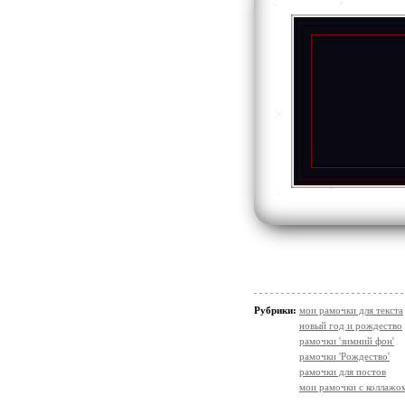
Рубрики:
мои рамочки для текста
новый год и рождество
рамочки 'зимний фон'
рамочки 'Рождество'
рамочки для постов
мои рамочки с коллажо