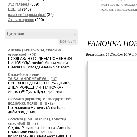
Худ.галерея
(369)
мои рамочки с коллажо
ЦВЕТЫ
(346)
рамочки для поздравле
рамочки 'черный фон'
(37)
Это интересно
(290)
Цитатник
-
РАМОЧКА НО
Все (824)
Анечка (Anushka_M, спасибо
Воскресенье, 29 Декабря 2019 г. 
огромное!!!
-
(4)
ПОЗДРАВЛЯЮ С ДНЕМ РОЖДЕНИЯ
НИНОЧКУ!(Arnusha) Милая милая
Ниночка! С опозданием,но от всего ...
Спасибо от души
TAISA_ANDRYEVEVA!
-
(10)
СВЕТЛОГО, ДОБРОГО ПРАЗДНИКА, С
ДНЕМ РОЖДЕНИЯ, НИНОЧКА -
Arnusha!!! Пусть будет крепким з...
Любочка (laplared), благодарю тебя
подружка моя!!!!!!!!!!!
-
(2)
Поздравляю Ниночку (Arnusha) с
днём рождения ...
Лолочка (Lola_malvina), золотце,
спасибо!!!!!!
-
(3)
С днём Рождения, Ниночка!(Аrnusha)
Прими мои самые теплые
поздравления с Днем Рождения! В э...