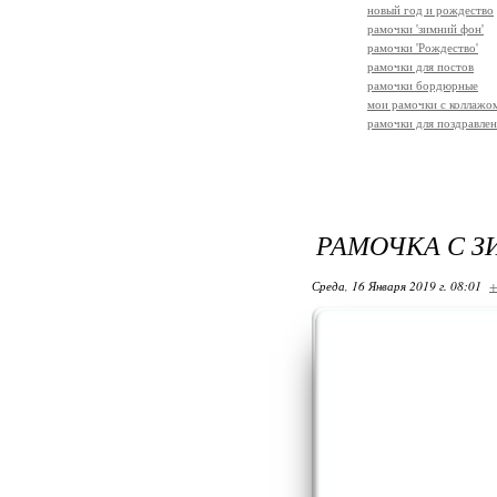
новый год и рождество
рамочки 'зимний фон'
рамочки 'Рождество'
рамочки для постов
рамочки бордюрные
мои рамочки с коллажо
рамочки для поздравле
РАМОЧКА С 
Среда, 16 Января 2019 г. 08:01
+