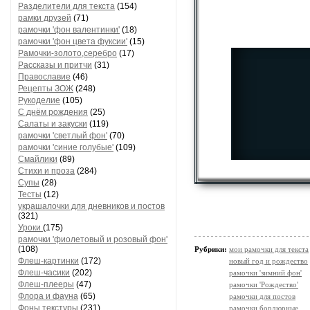
Разделители для текста
(154)
рамки друзей
(71)
рамочки 'фон валентинки'
(18)
рамочки 'фон цвета фуксии'
(15)
Рамочки-золото,серебро
(17)
Рассказы и притчи
(31)
Православие
(46)
Рецепты ЗОЖ
(248)
Рукоделие
(105)
С днём рождения
(25)
Салаты и закуски
(119)
рамочки 'светлый фон'
(70)
рамочки 'синие голубые'
(109)
Смайлики
(89)
Стихи и проза
(284)
Супы
(28)
Тесты
(12)
украшалочки для дневников и постов
(321)
Уроки
(175)
рамочки 'фиолетовый и розовый фон'
(108)
Рубрики:
мои рамочки для текста
Флеш-картинки
(172)
новый год и рождество
Флеш-часики
(202)
рамочки 'зимний фон'
Флеш-плееры
(47)
рамочки 'Рождество'
Флора и фауна
(65)
рамочки для постов
Фоны текстуры
(231)
рамочки бордюрные