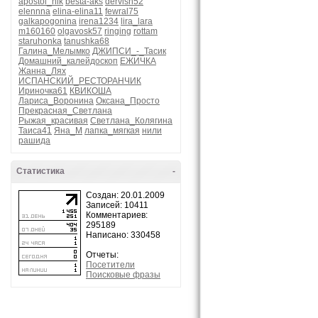
apostol_nik
besta-aks
dervish52
elennna
elina-elina11
fewral75
galkapogonina
irena1234
lira_lara
m160160
olgavosk57
ringing
rottam
staruhonka
tanushka68
Галина_Мелымко
ДЖИПСИ_-_Тасик
Домашний_калейдоскоп
ЕЖИЧКА
Жанна_Лях
ИСПАНСКИЙ_РЕСТОРАНЧИК
Ириночка61
КВИКОША
Лариса_Воронина
Оксана_Просто
Прекрасная_Светлана
Рыжая_красивая
Светлана_Колягина
Таиса41
Яна_М
лапка_мягкая
нили
рашида
Статистика
-
Создан: 20.01.2009
Записей: 10411
Комментариев:
295189
Написано: 330458
Отчеты:
Посетители
Поисковые фразы