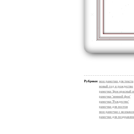
Рубрики:
мои рамочки для текста
новый год и рождество
рамочки 'фон красный и
рамочки 'зимний фон'
рамочки 'Рождество'
рамочки для постов
мои рамочки с коллажо
рамочки для поздравле