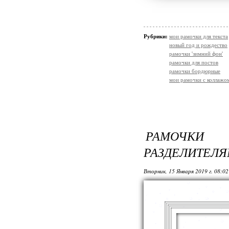
Рубрики:
мои рамочки для текста
новый год и рождество
рамочки 'зимний фон'
рамочки для постов
рамочки бордюрные
мои рамочки с коллажо
РАМОЧК
РАЗДЕЛИТЕЛ
Вторник, 15 Января 2019 г. 08:0