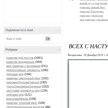
новый год и рождество
рамочки 'зимний фон'
рамочки 'Рождество'
рамочки для постов
мои рамочки с коллажо
Подписка по e-mail
-
ВСЕХ С НАС
Рубрики
-
Воскресенье, 29 Декабря 2019 г. 
рамочки для постов
(1061)
рамочки бордюрные
(393)
мои рамочки с коллажом
(331)
декоративные элементы
(290)
девушки png
(194)
рамочки 'цветочный фон'
(192)
пирожки'булочки'пироги
(190)
торты'пирожные'печенье
(162)
заготовки,элементы png
(129)
пейзажи png
(121)
кексы'маффины
(108)
рамочки 'осенний фон'
(106)
творожная/сырная выпечка
(88)