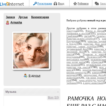
Регистрация
Вход
Рейтинги
Авос
Записи
Друзья
Комментарии
Выбрана рубрика
новый год и ро
Arnusha
Другие рубрики в этом дневн
текстуры
(231),
Флора и фауна
(
дневников и постов
(321),
торты'
Смайлики
(89),
свечи
(21),
Салаты 
Рамочки-золото,серебро
(17),
ра
бордюрные
(393),
рамочки 'черны
и бордо'
(56),
рамочки 'фон жел
рамочки 'синие голубые'
(109),
'музыкальный фон'
(16),
рамочки '
'весенний фон'
(67),
рамочки 'бл
текста
(154),
Приколы и юмор
программы
(84),
Полезности
(124
персонажи png
(60),
пельмени'ман
они хотят жить
(58),
общество
(3
мы помним
(61),
музыкальные от
рамочки для текста
(1780),
мои п
книга
(1366),
креатив,фантазии
(1
кнопки переходы
(8),
клипарт
(80
интернет
(58),
интересные фото
(
В друзья
животные
(120),
для меня 'приват'
png
(194),
дары природы десерт
(
'пейзажи'
(51),
в мире животных
(2
Музыка
-
РАМОЧКА НО
Все (10)
ЕЩЕ РАЗ С Н