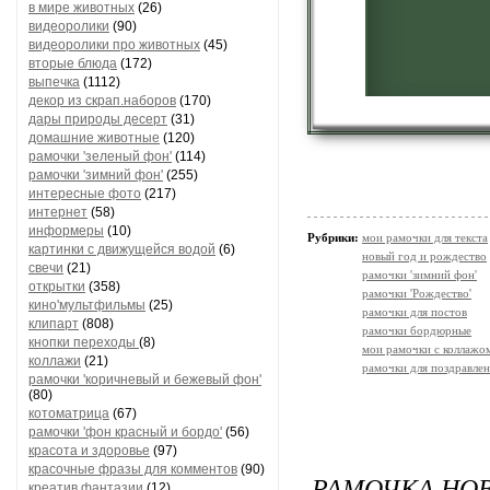
в мире животных
(26)
видеоролики
(90)
видеоролики про животных
(45)
вторые блюда
(172)
выпечка
(1112)
декор из скрап.наборов
(170)
дары природы десерт
(31)
домашние животные
(120)
рамочки 'зеленый фон'
(114)
рамочки 'зимний фон'
(255)
интересные фото
(217)
интернет
(58)
информеры
(10)
Рубрики:
мои рамочки для текста
картинки с движущейся водой
(6)
новый год и рождество
свечи
(21)
рамочки 'зимний фон'
открытки
(358)
рамочки 'Рождество'
кино'мультфильмы
(25)
рамочки для постов
клипарт
(808)
рамочки бордюрные
кнопки переходы
(8)
мои рамочки с коллажо
коллажи
(21)
рамочки для поздравле
рамочки 'коричневый и бежевый фон'
(80)
котоматрица
(67)
рамочки 'фон красный и бордо'
(56)
красота и здоровье
(97)
красочные фразы для комментов
(90)
РАМОЧКА НО
креатив,фантазии
(12)