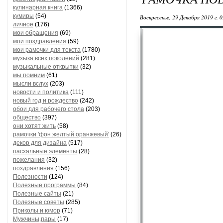
кулинарная книга
(1366)
кумиры
(54)
Воскресенье, 29 Декабря 2019 г. 
личное
(176)
мои обращения
(69)
мои поздравления
(59)
мои рамочки для текста
(1780)
музыка всех поколений
(281)
музыкальные открытки
(32)
мы помним
(61)
мысли вслух
(203)
новости и политика
(111)
новый год и рождество
(242)
обои для рабочего стола
(203)
общество
(397)
они хотят жить
(58)
рамочки 'фон желтый оранжевый'
(26)
декор для дизайна
(517)
пасхальные элементы
(28)
пожелания
(32)
поздравления
(156)
Полезности
(124)
Полезные программы
(84)
Полезные сайты
(21)
Полезные советы
(285)
Приколы и юмор
(71)
Мужчины,пары
(17)