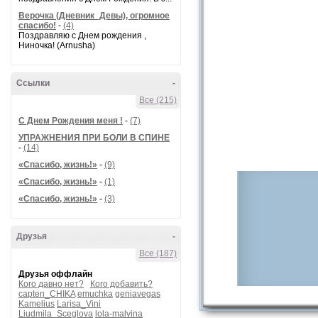
Верочка (Дневник_Девы), огромное
спасибо!
-
(4)
Поздравляю с Днем рождения ,
Ниночка! (Arnusha)
Ссылки
-
Все (215)
С Днем Рождения меня !
-
(7)
УПРАЖНЕНИЯ ПРИ БОЛИ В СПИНЕ
-
(14)
«Спасибо, жизнь!»
-
(9)
«Спасибо, жизнь!»
-
(1)
«Спасибо, жизнь!»
-
(3)
Друзья
-
Все (187)
Друзья оффлайн
Кого давно нет?
Кого добавить?
capten_CHIKA
emuchka
geniavegas
Kamelius
Larisa_Vini
Liudmila_Sceglova
lola-malvina