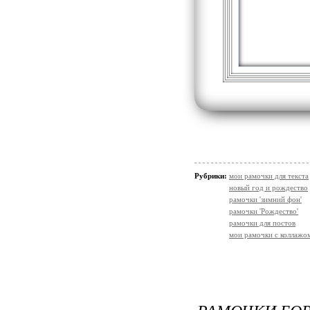
Рубрики:
мои рамочки для текста
новый год и рождество
рамочки 'зимний фон'
рамочки 'Рождество'
рамочки для постов
мои рамочки с коллажо