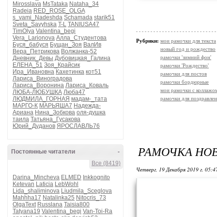
Mirosslava
MsTataka
Nataha_34
Radeia
RED_ROSE_OLGA
s_vami_Nadeshda
Schamada
starik51
Sveta_Savyhska
T-L
TANIUSA47
TimOlya
Valentina_begi
Vera_Larionova
Алла_Студентова
Рубрики:
мои рамочки для текста
Буся_бабуся
Бущан_Зоя
ВалИв
новый год и рождество
Вера_Петрикова
Волжанка-52
рамочки 'зимний фон'
Дневник_Девы
Дубовицкая_Галина
ЕЛЕНА_51
Зоя_Крайсик
рамочки 'Рождество'
Ира_Ивановна
Кахетинка
кот51
рамочки для постов
Лариса_Виноградова
рамочки бордюрные
Лариса_Воронина
Лариса_Коваль
мои рамочки с коллажо
ЛЮБА-ЛЮБУШКА
Люба47
ЛЮДМИЛА_ГОРНАЯ
мадам-_тата
рамочки для поздравле
МАРГО-К
МАРЬЯША7
Надежда-
Ариана
Нина_Зобкова
оля-душка
таила
Татьяна_Гусакова
Юрий_Дуданов
ЯРОСЛАВЛЬ76
РАМОЧКА НО
Постоянные читатели
-
Все (8419)
Четверг, 19 Декабря 2019 г. 05:
Darina_Mincheva
ELMED
Inkkognito
Ketevan
Laticia
LebWohl
Lida_shaliminova
Liudmila_Sceglova
Mahhha17
Natalinka25
Nitocris_73
OlgaText
Russlana
Taisia800
Tatyana19
Valentina_begi
Van-Toi-Ra