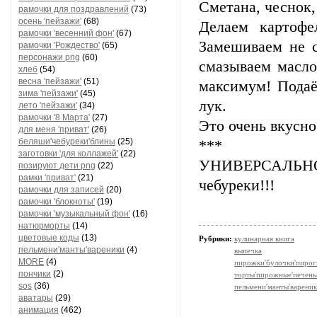
Сметана, чеснок,
рамочки для поздравлений
(73)
осень 'пейзажи'
(68)
Делаем картофе
рамочки 'весенний фон'
(67)
Замешиваем не с
рамочки 'Рождество'
(65)
персонажи png
(60)
смазываем масло
хлеб
(54)
весна 'пейзажи'
(51)
максимум! Подаё
зима 'пейзажи'
(45)
лук.
лето 'пейзажи'
(34)
рамочки '8 Марта'
(27)
Это очень вкусно
для меня 'приват'
(26)
беляши'чебуреки'блины
(25)
***
заготовки 'для коллажей'
(22)
УНИВЕРСАЛЬНО
позируют дети png
(22)
рамки 'приват'
(21)
чебуреки!!!
рамочки для записей
(20)
рамочки 'блокноты'
(19)
рамочки 'музыкальный фон'
(16)
натюрморты
(14)
цветовые коды
(13)
Рубрики:
кулинарная книга
пельмени'манты'вареники
(4)
выпечка
MORE
(4)
пирожки'булочки'пирог
пончики
(2)
торты'пирожные'печень
sos
(36)
пельмени'манты'варени
аватары
(29)
анимация
(462)