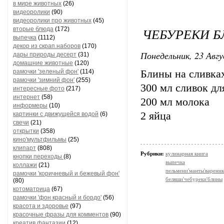
в мире животных
(26)
видеоролики
(90)
видеоролики про животных
(45)
ЧЕБУРЕКИ Б
вторые блюда
(172)
выпечка
(1112)
декор из скрап.наборов
(170)
Понедельник, 23 Авгу
дары природы десерт
(31)
домашние животные
(120)
рамочки 'зеленый фон'
(114)
Блины на сливка
рамочки 'зимний фон'
(255)
300 мл сливок д
интересные фото
(217)
интернет
(58)
200 мл молока
информеры
(10)
2 яйца
картинки с движущейся водой
(6)
свечи
(21)
открытки
(358)
кино'мультфильмы
(25)
клипарт
(808)
Рубрики:
кулинарная книга
кнопки переходы
(8)
выпечка
коллажи
(21)
пельмени'манты'варени
рамочки 'коричневый и бежевый фон'
беляши'чебуреки'блины
(80)
котоматрица
(67)
рамочки 'фон красный и бордо'
(56)
красота и здоровье
(97)
красочные фразы для комментов
(90)
креатив,фантазии
(12)