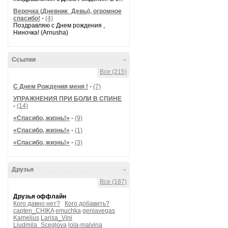
Верочка (Дневник_Девы), огромное
спасибо!
-
(4)
Поздравляю с Днем рождения ,
Ниночка! (Arnusha)
Ссылки
-
Все (215)
С Днем Рождения меня !
-
(7)
УПРАЖНЕНИЯ ПРИ БОЛИ В СПИНЕ
-
(14)
«Спасибо, жизнь!»
-
(9)
«Спасибо, жизнь!»
-
(1)
«Спасибо, жизнь!»
-
(3)
Друзья
-
Все (187)
Друзья оффлайн
Кого давно нет?
Кого добавить?
capten_CHIKA
emuchka
geniavegas
Kamelius
Larisa_Vini
Liudmila_Sceglova
lola-malvina