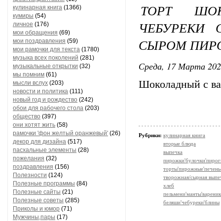
ТОРТ ШО
кулинарная книга
(1366)
кумиры
(54)
ЧЕБУРЕКИ 
личное
(176)
мои обращения
(69)
СЫРОМ ПИРО
мои поздравления
(59)
мои рамочки для текста
(1780)
музыка всех поколений
(281)
Среда, 17 Марта 202
музыкальные открытки
(32)
мы помним
(61)
Шоколадный с в
мысли вслух
(203)
новости и политика
(111)
новый год и рождество
(242)
обои для рабочего стола
(203)
общество
(397)
они хотят жить
(58)
рамочки 'фон желтый оранжевый'
(26)
Рубрики:
кулинарная книга
декор для дизайна
(517)
вторые блюда
пасхальные элементы
(28)
выпечка
пожелания
(32)
пирожки'булочки'пирог
поздравления
(156)
торты'пирожные'печень
Полезности
(124)
творожная/сырная выпе
Полезные программы
(84)
хлеб
Полезные сайты
(21)
пельмени'манты'варени
Полезные советы
(285)
беляши'чебуреки'блины
Приколы и юмор
(71)
Мужчины,пары
(17)