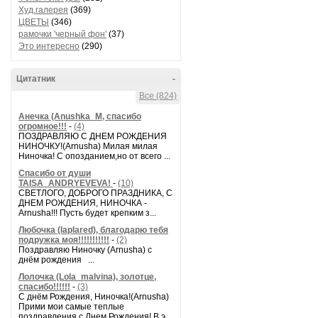
Худ.галерея
(369)
ЦВЕТЫ
(346)
рамочки 'черный фон'
(37)
Это интересно
(290)
Цитатник
-
Все (824)
Анечка (Anushka_M, спасибо
огромное!!!
-
(4)
ПОЗДРАВЛЯЮ С ДНЕМ РОЖДЕНИЯ
НИНОЧКУ!(Arnusha) Милая милая
Ниночка! С опозданием,но от всего ...
Спасибо от души
TAISA_ANDRYEVEVA!
-
(10)
СВЕТЛОГО, ДОБРОГО ПРАЗДНИКА, С
ДНЕМ РОЖДЕНИЯ, НИНОЧКА -
Arnusha!!! Пусть будет крепким з...
Любочка (laplared), благодарю тебя
подружка моя!!!!!!!!!!!
-
(2)
Поздравляю Ниночку (Arnusha) с
днём рождения ...
Лолочка (Lola_malvina), золотце,
спасибо!!!!!!
-
(3)
С днём Рождения, Ниночка!(Аrnusha)
Прими мои самые теплые
поздравления с Днем Рождения! В э...