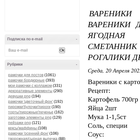
ВАРЕНИКИ
ВАРЕНИКИ 
ЯГОДНАЯ
Подписка по e-mail
-
СМЕТАННИ
РОГАЛИКИ Д
Рубрики
-
Среда, 20 Апреля 202
рамочки для постов
(1061)
рамочки бордюрные
(393)
Вареники с карт
мои рамочки с коллажом
(331)
Рецепт:
декоративные элементы
(290)
девушки png
(194)
Картофель 700гр
рамочки 'цветочный фон'
(192)
Яйца 2шт
пирожки'булочки'пироги
(190)
торты'пирожные'печенье
(162)
Мука 1-1,5ст
заготовки,элементы png
(129)
пейзажи png
(121)
Соль, специи
кексы'маффины
(108)
Соус:
рамочки 'осенний фон'
(106)
творожная/сырная выпечка
(88)