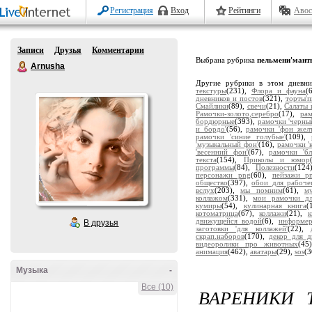
Регистрация
Вход
Рейтинги
Авос
Записи
Друзья
Комментарии
Выбрана рубрика
пельмени'мант
Arnusha
Другие рубрики в этом дневн
текстуры
(231),
Флора и фауна
(
дневников и постов
(321),
торты'
Смайлики
(89),
свечи
(21),
Салаты 
Рамочки-золото,серебро
(17),
ра
бордюрные
(393),
рамочки 'черны
и бордо'
(56),
рамочки 'фон жел
рамочки 'синие голубые'
(109),
'музыкальный фон'
(16),
рамочки '
'весенний фон'
(67),
рамочки 'бл
текста
(154),
Приколы и юмор
программы
(84),
Полезности
(124
персонажи png
(60),
пейзажи p
общество
(397),
обои для рабоче
вслух
(203),
мы помним
(61),
м
коллажом
(331),
мои рамочки дл
кумиры
(54),
кулинарная книга
(
котоматрица
(67),
коллажи
(21),
движущейся водой
(6),
информе
В друзья
заготовки 'для коллажей'
(22),
скрап.наборов
(170),
декор для д
видеоролики про животных
(45
анимация
(462),
аватары
(29),
sos
(3
Музыка
-
Все (10)
ВАРЕНИКИ 