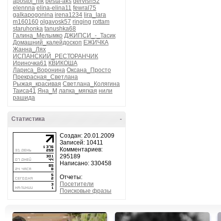
apostol_nik
besta-aks
dervish52
elennna
elina-elina11
fewral75
galkapogonina
irena1234
lira_lara
m160160
olgavosk57
ringing
rottam
staruhonka
tanushka68
Галина_Мелымко
ДЖИПСИ_-_Тасик
Домашний_калейдоскоп
ЕЖИЧКА
Жанна_Лях
ИСПАНСКИЙ_РЕСТОРАНЧИК
Ириночка61
КВИКОША
Лариса_Воронина
Оксана_Просто
Прекрасная_Светлана
Рыжая_красивая
Светлана_Колягина
Таиса41
Яна_М
лапка_мягкая
нили
рашида
Статистика
-
Создан: 20.01.2009
Записей: 10411
Комментариев:
295189
Написано: 330458
Отчеты:
Посетители
Поисковые фразы