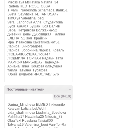
Mirosslava
MsTataka
Nataha_34
Radeia
RED_ROSE_OLGA
s_vami_Nadeshda
Schamada
starik51
Sveta_Savyhska
T-L
TANIUSA47
TimOlya
Valentina_begi
Vera_Larionova
Алла_Студентова
Буся_бабуся
Бущан_Зоя
ВалИв
Вера_Петрикова
Волжанка-52
Дневник_Девы
Дубовицкая_Галина
ЕЛЕНА_51
Зоя_Крайсик
Ира_Ивановна
Кахетинка
кот51
Лариса_Виноградова
Лариса_Воронина
Лариса_Коваль
ЛЮБА-ЛЮБУШКА
Люба47
ЛЮДМИЛА_ГОРНАЯ
мадам-_тата
МАРГО-К
МАРЬЯША7
Надежда-
Ариана
Нина_Зобкова
оля-душка
таила
Татьяна_Гусакова
Юрий_Дуданов
ЯРОСЛАВЛЬ76
Постоянные читатели
-
Все (8419)
Darina_Mincheva
ELMED
Inkkognito
Ketevan
Laticia
LebWohl
Lida_shaliminova
Liudmila_Sceglova
Mahhha17
Natalinka25
Nitocris_73
OlgaText
Russlana
Taisia800
Tatyana19
Valentina_begi
Van-Toi-Ra