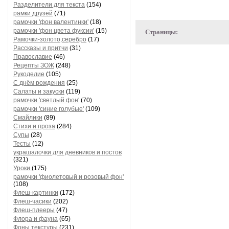
Разделители для текста
(154)
рамки друзей
(71)
рамочки 'фон валентинки'
(18)
рамочки 'фон цвета фуксии'
(15)
Страницы:
Рамочки-золото,серебро
(17)
Рассказы и притчи
(31)
Православие
(46)
Рецепты ЗОЖ
(248)
Рукоделие
(105)
С днём рождения
(25)
Салаты и закуски
(119)
рамочки 'светлый фон'
(70)
рамочки 'синие голубые'
(109)
Смайлики
(89)
Стихи и проза
(284)
Супы
(28)
Тесты
(12)
украшалочки для дневников и постов
(321)
Уроки
(175)
рамочки 'фиолетовый и розовый фон'
(108)
Флеш-картинки
(172)
Флеш-часики
(202)
Флеш-плееры
(47)
Флора и фауна
(65)
Фоны текстуры
(231)