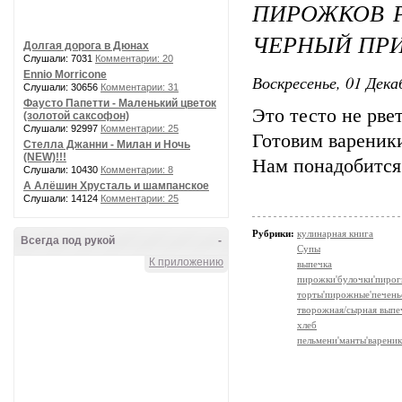
ПИРОЖКОВ 
ЧЕРНЫЙ ПРИ
Долгая дорога в Дюнах
Слушали: 7031
Комментарии: 20
Ennio Morricone
Воскресенье, 01 Дека
Слушали: 30656
Комментарии: 31
Фаусто Папетти - Маленький цветок
Это тесто не рвет
(золотой саксофон)
Слушали: 92997
Комментарии: 25
Готовим вареник
Стелла Джанни - Милан и Ночь
(NEW)!!!
Нам понадобится 
Слушали: 10430
Комментарии: 8
А Алёшин Хрусталь и шампанское
Слушали: 14124
Комментарии: 25
Рубрики:
кулинарная книга
Всегда под рукой
-
Супы
К приложению
выпечка
пирожки'булочки'пирог
торты'пирожные'печень
творожная/сырная выпе
хлеб
пельмени'манты'варени