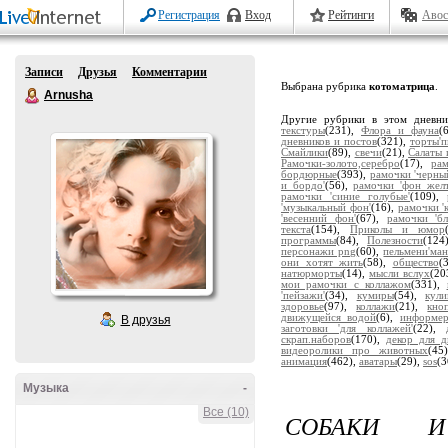
Регистрация
Вход
Рейтинги
Авос
Записи
Друзья
Комментарии
Выбрана рубрика
котоматрица
.
Arnusha
Другие рубрики в этом дневн
текстуры
(231),
Флора и фауна
(
дневников и постов
(321),
торты'
Смайлики
(89),
свечи
(21),
Салаты 
Рамочки-золото,серебро
(17),
ра
бордюрные
(393),
рамочки 'черны
и бордо'
(56),
рамочки 'фон жел
рамочки 'синие голубые'
(109),
'музыкальный фон'
(16),
рамочки '
'весенний фон'
(67),
рамочки 'бл
текста
(154),
Приколы и юмор
программы
(84),
Полезности
(124
персонажи png
(60),
пельмени'ман
они хотят жить
(58),
общество
(
натюрморты
(14),
мысли вслух
(20
мои рамочки с коллажом
(331),
'пейзажи'
(34),
кумиры
(54),
кули
здоровье
(97),
коллажи
(21),
кно
движущейся водой
(6),
информе
В друзья
заготовки 'для коллажей'
(22),
скрап.наборов
(170),
декор для д
видеоролики про животных
(45
анимация
(462),
аватары
(29),
sos
(3
Музыка
-
Все (10)
СОБАКИ И