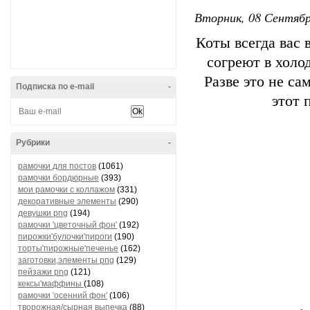
Вторник, 08 Сентябр
Коты всегда вас 
согреют в холо
Разве это не са
Подписка по e-mail
-
этот 
Рубрики
-
рамочки для постов
(1061)
рамочки бордюрные
(393)
мои рамочки с коллажом
(331)
декоративные элементы
(290)
девушки png
(194)
рамочки 'цветочный фон'
(192)
пирожки'булочки'пироги
(190)
торты'пирожные'печенье
(162)
заготовки,элементы png
(129)
пейзажи png
(121)
кексы'маффины
(108)
рамочки 'осенний фон'
(106)
творожная/сырная выпечка
(88)