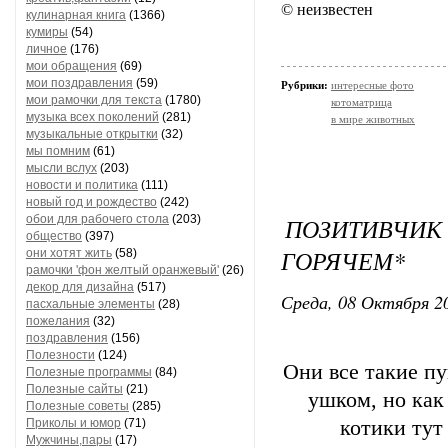
© неизвестен
кулинарная книга
(1366)
кумиры
(54)
личное
(176)
мои обращения
(69)
мои поздравления
(59)
Рубрики:
интересные фото
мои рамочки для текста
(1780)
котоматрица
музыка всех поколений
(281)
в мире животных
музыкальные открытки
(32)
мы помним
(61)
мысли вслух
(203)
новости и политика
(111)
новый год и рождество
(242)
обои для рабочего стола
(203)
ПОЗИТИВЧ
общество
(397)
ГОРЯЧЕМ*
они хотят жить
(58)
рамочки 'фон желтый оранжевый'
(26)
декор для дизайна
(517)
Среда, 08 Октября 20
пасхальные элементы
(28)
пожелания
(32)
поздравления
(156)
Полезности
(124)
Они все такие пу
Полезные программы
(84)
Полезные сайты
(21)
ушком, но как
Полезные советы
(285)
Приколы и юмор
(71)
котики тут
Мужчины,пары
(17)