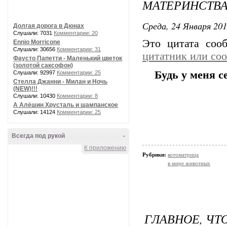
МАТЕРИНСТВА
Среда, 24 Января 201
Долгая дорога в Дюнах
Слушали: 7031
Комментарии: 20
Это цитата со
Ennio Morricone
Слушали: 30656
Комментарии: 31
цитатник или со
Фаусто Папетти - Маленький цветок
(золотой саксофон)
Будь у меня с
Слушали: 92997
Комментарии: 25
Стелла Джанни - Милан и Ночь
(NEW)!!!
Слушали: 10430
Комментарии: 8
А Алёшин Хрусталь и шампанское
Слушали: 14124
Комментарии: 25
Всегда под рукой
-
К приложению
Рубрики:
котоматрица
в мире животных
ГЛАВНОЕ, ЧТ