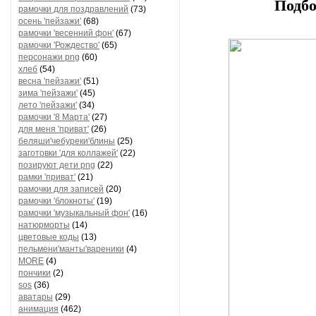
Подбо
рамочки для поздравлений
(73)
осень 'пейзажи'
(68)
рамочки 'весенний фон'
(67)
рамочки 'Рождество'
(65)
персонажи png
(60)
хлеб
(54)
весна 'пейзажи'
(51)
зима 'пейзажи'
(45)
лето 'пейзажи'
(34)
рамочки '8 Марта'
(27)
для меня 'приват'
(26)
беляши'чебуреки'блины
(25)
заготовки 'для коллажей'
(22)
позируют дети png
(22)
рамки 'приват'
(21)
рамочки для записей
(20)
рамочки 'блокноты'
(19)
рамочки 'музыкальный фон'
(16)
натюрморты
(14)
цветовые коды
(13)
пельмени'манты'вареники
(4)
MORE
(4)
пончики
(2)
sos
(36)
аватары
(29)
анимация
(462)