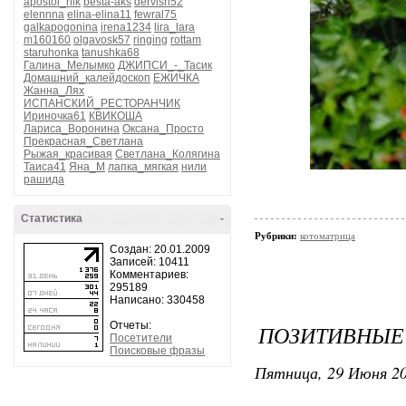
apostol_nik
besta-aks
dervish52
elennna
elina-elina11
fewral75
galkapogonina
irena1234
lira_lara
m160160
olgavosk57
ringing
rottam
staruhonka
tanushka68
Галина_Мелымко
ДЖИПСИ_-_Тасик
Домашний_калейдоскоп
ЕЖИЧКА
Жанна_Лях
ИСПАНСКИЙ_РЕСТОРАНЧИК
Ириночка61
КВИКОША
Лариса_Воронина
Оксана_Просто
Прекрасная_Светлана
Рыжая_красивая
Светлана_Колягина
Таиса41
Яна_М
лапка_мягкая
нили
рашида
Статистика
-
Рубрики:
котоматрица
Создан: 20.01.2009
Записей: 10411
Комментариев:
295189
Написано: 330458
Отчеты:
ПОЗИТИВНЫЕ 
Посетители
Поисковые фразы
Пятница, 29 Июня 20