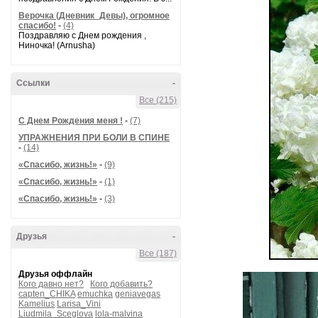
Верочка (Дневник_Девы), огромное
спасибо!
-
(4)
Поздравляю с Днем рождения ,
Ниночка! (Arnusha)
Ссылки
-
Все (215)
С Днем Рождения меня !
-
(7)
УПРАЖНЕНИЯ ПРИ БОЛИ В СПИНЕ
-
(14)
«Спасибо, жизнь!»
-
(9)
«Спасибо, жизнь!»
-
(1)
«Спасибо, жизнь!»
-
(3)
Друзья
-
Все (187)
Друзья оффлайн
Кого давно нет?
Кого добавить?
capten_CHIKA
emuchka
geniavegas
Kamelius
Larisa_Vini
Liudmila_Sceglova
lola-malvina