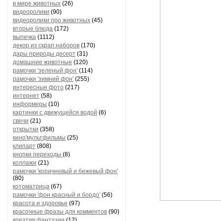
в мире животных
(26)
видеоролики
(90)
видеоролики про животных
(45)
вторые блюда
(172)
выпечка
(1112)
декор из скрап.наборов
(170)
дары природы десерт
(31)
домашние животные
(120)
рамочки 'зеленый фон'
(114)
рамочки 'зимний фон'
(255)
интересные фото
(217)
интернет
(58)
информеры
(10)
картинки с движущейся водой
(6)
свечи
(21)
открытки
(358)
кино'мультфильмы
(25)
клипарт
(808)
кнопки переходы
(8)
коллажи
(21)
рамочки 'коричневый и бежевый фон'
(80)
котоматрица
(67)
рамочки 'фон красный и бордо'
(56)
красота и здоровье
(97)
красочные фразы для комментов
(90)
креатив,фантазии
(12)