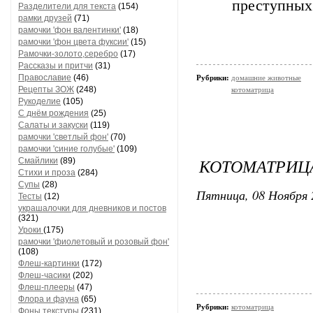
преступных
Разделители для текста
(154)
рамки друзей
(71)
рамочки 'фон валентинки'
(18)
рамочки 'фон цвета фуксии'
(15)
Рамочки-золото,серебро
(17)
Рассказы и притчи
(31)
Православие
(46)
Рубрики:
домашние животные
Рецепты ЗОЖ
(248)
котоматрица
Рукоделие
(105)
С днём рождения
(25)
Салаты и закуски
(119)
рамочки 'светлый фон'
(70)
рамочки 'синие голубые'
(109)
КОТОМАТРИЦ
Смайлики
(89)
Стихи и проза
(284)
Супы
(28)
Пятница, 08 Ноября 
Тесты
(12)
украшалочки для дневников и постов
(321)
Уроки
(175)
рамочки 'фиолетовый и розовый фон'
(108)
Флеш-картинки
(172)
Флеш-часики
(202)
Флеш-плееры
(47)
Флора и фауна
(65)
Рубрики:
котоматрица
Фоны текстуры
(231)