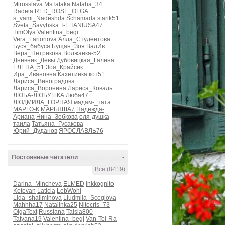
Mirosslava
MsTataka
Nataha_34
Radeia
RED_ROSE_OLGA
s_vami_Nadeshda
Schamada
starik51
Sveta_Savyhska
T-L
TANIUSA47
TimOlya
Valentina_begi
Vera_Larionova
Алла_Студентова
Буся_бабуся
Бущан_Зоя
ВалИв
Вера_Петрикова
Волжанка-52
Дневник_Девы
Дубовицкая_Галина
ЕЛЕНА_51
Зоя_Крайсик
Ира_Ивановна
Кахетинка
кот51
Лариса_Виноградова
Лариса_Воронина
Лариса_Коваль
ЛЮБА-ЛЮБУШКА
Люба47
ЛЮДМИЛА_ГОРНАЯ
мадам-_тата
МАРГО-К
МАРЬЯША7
Надежда-
Ариана
Нина_Зобкова
оля-душка
таила
Татьяна_Гусакова
Юрий_Дуданов
ЯРОСЛАВЛЬ76
Постоянные читатели
-
Все (8419)
Darina_Mincheva
ELMED
Inkkognito
Ketevan
Laticia
LebWohl
Lida_shaliminova
Liudmila_Sceglova
Mahhha17
Natalinka25
Nitocris_73
OlgaText
Russlana
Taisia800
Tatyana19
Valentina_begi
Van-Toi-Ra