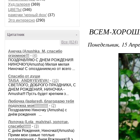
Худ.галерея
(369)
ЦВЕТЫ
(346)
рамочки 'черный фон'
(37)
Это интересно
(290)
ВСЕМ-ХОРОШЕ
Цитатник
-
Все (824)
Понедельник, 15 Апре
Анечка (Anushka_M, спасибо
огромное!!!
-
(4)
ПОЗДРАВЛЯЮ С ДНЕМ РОЖДЕНИЯ
НИНОЧКУ!(Arnusha) Милая милая
Ниночка! С опозданием,но от всего ...
Спасибо от души
TAISA_ANDRYEVEVA!
-
(10)
СВЕТЛОГО, ДОБРОГО ПРАЗДНИКА, С
ДНЕМ РОЖДЕНИЯ, НИНОЧКА -
Arnusha!!! Пусть будет крепким з...
Любочка (laplared), благодарю тебя
подружка моя!!!!!!!!!!!
-
(2)
Поздравляю Ниночку (Arnusha) с
днём рождения ...
Лолочка (Lola_malvina), золотце,
спасибо!!!!!!
-
(3)
С днём Рождения, Ниночка!(Аrnusha)
Прими мои самые теплые
поздравления с Днем Рождения! В э...