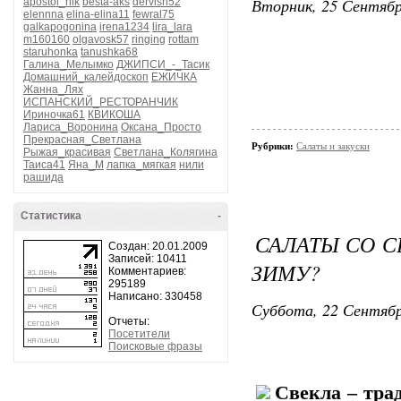
Вторник, 25 Сентябр
apostol_nik
besta-aks
dervish52
elennna
elina-elina11
fewral75
galkapogonina
irena1234
lira_lara
m160160
olgavosk57
ringing
rottam
staruhonka
tanushka68
Галина_Мелымко
ДЖИПСИ_-_Тасик
Домашний_калейдоскоп
ЕЖИЧКА
Жанна_Лях
ИСПАНСКИЙ_РЕСТОРАНЧИК
Ириночка61
КВИКОША
Лариса_Воронина
Оксана_Просто
Прекрасная_Светлана
Рубрики:
Салаты и закуски
Рыжая_красивая
Светлана_Колягина
Таиса41
Яна_М
лапка_мягкая
нили
рашида
Статистика
-
САЛАТЫ СО С
Создан: 20.01.2009
Записей: 10411
ЗИМУ?
Комментариев:
295189
Написано: 330458
Суббота, 22 Сентябр
Отчеты:
Посетители
Поисковые фразы
Свекла – тра