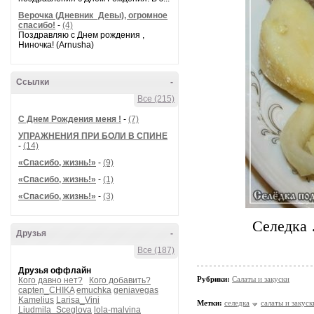
Верочка (Дневник_Девы), огромное
спасибо!
-
(4)
Поздравляю с Днем рождения ,
Ниночка! (Arnusha)
Ссылки
-
Все (215)
С Днем Рождения меня !
-
(7)
УПРАЖНЕНИЯ ПРИ БОЛИ В СПИНЕ
-
(14)
«Спасибо, жизнь!»
-
(9)
«Спасибо, жизнь!»
-
(1)
«Спасибо, жизнь!»
-
(3)
Селедка 
Друзья
-
Все (187)
Друзья оффлайн
Рубрики:
Салаты и закуски
Кого давно нет?
Кого добавить?
capten_CHIKA
emuchka
geniavegas
Kamelius
Larisa_Vini
Метки:
селедка
салаты и закуск
Liudmila_Sceglova
lola-malvina