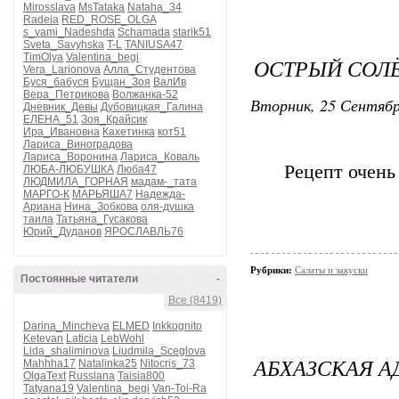
Mirosslava
MsTataka
Nataha_34
Radeia
RED_ROSE_OLGA
s_vami_Nadeshda
Schamada
starik51
Sveta_Savyhska
T-L
TANIUSA47
TimOlya
Valentina_begi
ОСТРЫЙ СОЛ
Vera_Larionova
Алла_Студентова
Буся_бабуся
Бущан_Зоя
ВалИв
Вера_Петрикова
Волжанка-52
Вторник, 25 Сентябр
Дневник_Девы
Дубовицкая_Галина
ЕЛЕНА_51
Зоя_Крайсик
Ира_Ивановна
Кахетинка
кот51
Лариса_Виноградова
Лариса_Воронина
Лариса_Коваль
Рецепт очень
ЛЮБА-ЛЮБУШКА
Люба47
ЛЮДМИЛА_ГОРНАЯ
мадам-_тата
МАРГО-К
МАРЬЯША7
Надежда-
Ариана
Нина_Зобкова
оля-душка
таила
Татьяна_Гусакова
Юрий_Дуданов
ЯРОСЛАВЛЬ76
Рубрики:
Салаты и закуски
Постоянные читатели
-
Все (8419)
Darina_Mincheva
ELMED
Inkkognito
Ketevan
Laticia
LebWohl
Lida_shaliminova
Liudmila_Sceglova
АБХАЗСКАЯ 
Mahhha17
Natalinka25
Nitocris_73
OlgaText
Russlana
Taisia800
Tatyana19
Valentina_begi
Van-Toi-Ra