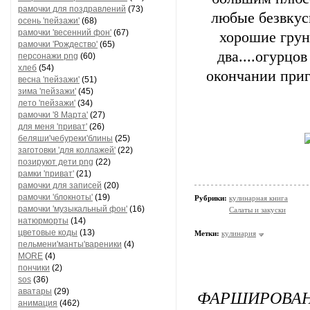
рамочки для поздравлений
(73)
любые безвкус
осень 'пейзажи'
(68)
рамочки 'весенний фон'
(67)
хорошие гру
рамочки 'Рождество'
(65)
два....огурцов
персонажи png
(60)
хлеб
(54)
окончании приг
весна 'пейзажи'
(51)
зима 'пейзажи'
(45)
лето 'пейзажи'
(34)
рамочки '8 Марта'
(27)
для меня 'приват'
(26)
беляши'чебуреки'блины
(25)
заготовки 'для коллажей'
(22)
позируют дети png
(22)
рамки 'приват'
(21)
рамочки для записей
(20)
рамочки 'блокноты'
(19)
Рубрики:
кулинарная книга
рамочки 'музыкальный фон'
(16)
Салаты и закуски
натюрморты
(14)
цветовые коды
(13)
Метки:
кулинария
пельмени'манты'вареники
(4)
MORE
(4)
пончики
(2)
sos
(36)
ФАРШИРОВАН
аватары
(29)
анимация
(462)