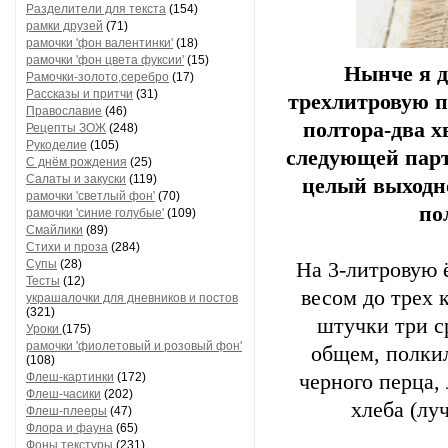
Разделители для текста
(154)
рамки друзей
(71)
рамочки 'фон валентинки'
(18)
рамочки 'фон цвета фуксии'
(15)
Нынче я 
Рамочки-золото,серебро
(17)
Рассказы и притчи
(31)
трехлитровую п
Православие
(46)
полтора-два х
Рецепты ЗОЖ
(248)
Рукоделие
(105)
следующей парти
С днём рождения
(25)
Салаты и закуски
(119)
целый выходно
рамочки 'светлый фон'
(70)
по
рамочки 'синие голубые'
(109)
Смайлики
(89)
Стихи и проза
(284)
Супы
(28)
На 3-литровую 
Тесты
(12)
весом до трех 
украшалочки для дневников и постов
(321)
штучки три с
Уроки
(175)
рамочки 'фиолетовый и розовый фон'
общем, полкил
(108)
Флеш-картинки
(172)
черного перца,
Флеш-часики
(202)
хлеба (лу
Флеш-плееры
(47)
Флора и фауна
(65)
Фоны текстуры
(231)