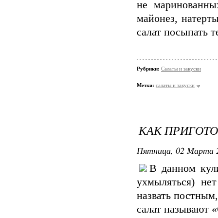
не маринованны
майонез, натерты
салат посыпать 
Рубрики:
Салаты и закуски
Метки:
салаты и закуски
КАК ПРИГОТО
Пятница, 02 Марта 2
В данном кул
ухмыляться) нет
назвать постным,
салат называют «