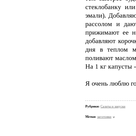
стеклобанку ил
эмали). Добавляю
рассолом и даю
прижимают ее не
добавляют корочк
дня в теплом м
поливают маслом
На 1 кг капусты - 
Я очень люблю г
Рубрики:
Салаты и закуски
Метки:
заготовки