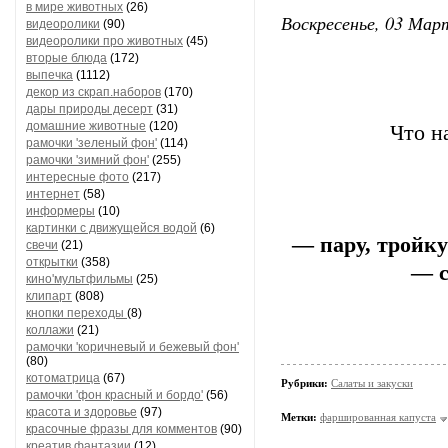
в мире животных
(26)
Воскресенье, 03 Март
видеоролики
(90)
видеоролики про животных
(45)
вторые блюда
(172)
выпечка
(1112)
декор из скрап.наборов
(170)
дары природы десерт
(31)
домашние животные
(120)
Что н
рамочки 'зеленый фон'
(114)
рамочки 'зимний фон'
(255)
интересные фото
(217)
интернет
(58)
информеры
(10)
картинки с движущейся водой
(6)
— пару, тройку
свечи
(21)
открытки
(358)
— с
кино'мультфильмы
(25)
клипарт
(808)
кнопки переходы
(8)
коллажи
(21)
рамочки 'коричневый и бежевый фон'
(80)
котоматрица
(67)
Рубрики:
Салаты и закуски
рамочки 'фон красный и бордо'
(56)
красота и здоровье
(97)
Метки:
фаршированная капуста
красочные фразы для комментов
(90)
креатив,фантазии
(12)