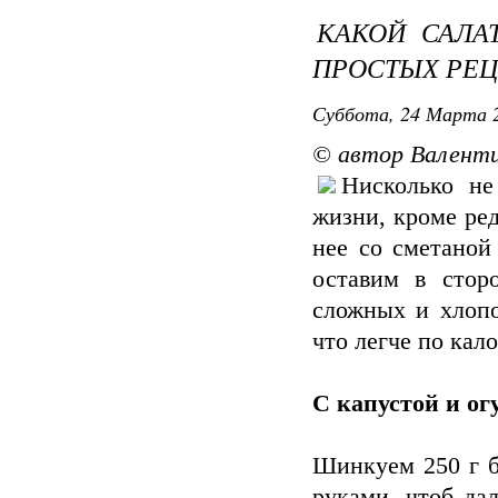
КАКОЙ САЛАТ
ПРОСТЫХ РЕ
Суббота, 24 Марта 2
© автор Валент
Нисколько не
жизни, кроме ред
нее со сметаной
оставим в стор
сложных и хлопо
что легче по кал
С капустой и о
Шинкуем 250 г б
руками, чтоб да