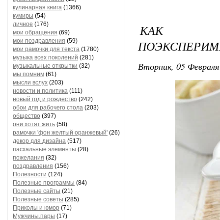
кулинарная книга
(1366)
кумиры
(54)
личное
(176)
КАК ЗА
мои обращения
(69)
мои поздравления
(59)
ПОЭКСПЕРИМ
мои рамочки для текста
(1780)
музыка всех поколений
(281)
Вторник, 05 Февраля 
музыкальные открытки
(32)
мы помним
(61)
мысли вслух
(203)
новости и политика
(111)
новый год и рождество
(242)
обои для рабочего стола
(203)
общество
(397)
они хотят жить
(58)
рамочки 'фон желтый оранжевый'
(26)
декор для дизайна
(517)
пасхальные элементы
(28)
пожелания
(32)
поздравления
(156)
Полезности
(124)
Полезные программы
(84)
Полезные сайты
(21)
Полезные советы
(285)
Приколы и юмор
(71)
Мужчины,пары
(17)