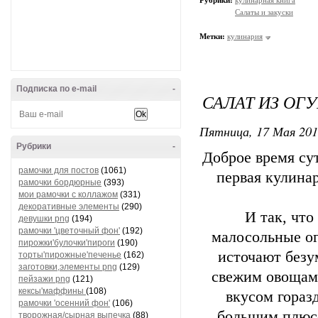
Рубрики:
кулинарная книга
Салаты и закуски
Метки:
кулинария
Подписка по e-mail
-
САЛАТ ИЗ ОГ
Пятница, 17 Мая 201
Рубрики
-
Доброе время су
рамочки для постов
(1061)
первая кулинар
рамочки бордюрные
(393)
мои рамочки с коллажом
(331)
декоративные элементы
(290)
И так, что
девушки png
(194)
рамочки 'цветочный фон'
(192)
малосольные ог
пирожки'булочки'пироги
(190)
источают безу
торты'пирожные'печенье
(162)
заготовки,элементы png
(129)
свежим овощам 
пейзажи png
(121)
кексы'маффины
(108)
вкусом гораз
рамочки 'осенний фон'
(106)
большим плюсо
творожная/сырная выпечка
(88)