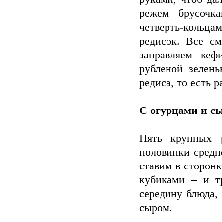
режем брусочк
четверть-кольц
редисок. Все с
заправляем кеф
рубленой зелен
редиса, то есть р
С огурцами и с
Пять крупных 
половинки средн
ставим в сторонк
кубиками – и т
середину блюда,
сыром.