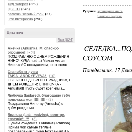
Худ.галерея
(369)
ЦВЕТЫ
(346)
Рубрики:
кулинарная книга
рамочки 'черный фон'
(37)
Салаты и закуски
Это интересно
(290)
Цитатник
-
Все (824)
CЕЛЕДКА..
Анечка (Anushka_M, спасибо
огромное!!!
-
(4)
СОУСОМ
ПОЗДРАВЛЯЮ С ДНЕМ РОЖДЕНИЯ
НИНОЧКУ!(Arnusha) Милая милая
Ниночка! С опозданием,но от всего ...
Понедельник, 17 Дека
Спасибо от души
TAISA_ANDRYEVEVA!
-
(10)
СВЕТЛОГО, ДОБРОГО ПРАЗДНИКА, С
ДНЕМ РОЖДЕНИЯ, НИНОЧКА -
Arnusha!!! Пусть будет крепким з...
Любочка (laplared), благодарю тебя
подружка моя!!!!!!!!!!!
-
(2)
Поздравляю Ниночку (Arnusha) с
днём рождения ...
Лолочка (Lola_malvina), золотце,
спасибо!!!!!!
-
(3)
С днём Рождения, Ниночка!(Аrnusha)
Прими мои самые теплые
поздравления с Днем Рождения! В э...