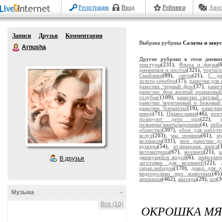
Регистрация
Вход
Рейтинги
Авос
Записи
Друзья
Комментарии
Выбрана рубрика
Салаты и заку
Arnusha
Другие рубрики в этом дневн
текстуры
(231),
Флора и фауна
(
дневников и постов
(321),
торты'
Смайлики
(89),
свечи
(21),
С дн
золото,серебро
(17),
рамочки для 
рамочки 'черный фон'
(37),
рамоч
рамочки 'фон желтый оранжевый
голубые'
(109),
рамочки 'светлый 
рамочки 'коричневый и бежевый
рамочки 'блокноты'
(19),
рамочки
юмор
(71),
Православие
(46),
пон
позируют дети png
(22),
пельмени'манты'вареники
(4),
пейз
общество
(397),
обои для рабоче
вслух
(203),
мы помним
(61),
м
коллажом
(331),
мои рамочки дл
кумиры
(54),
кулинарная книга
(
котоматрица
(67),
коллажи
(21),
движущейся водой
(6),
информе
В друзья
заготовки 'для коллажей'
(22),
скрап.наборов
(170),
декор для д
видеоролики про животных
(45
анимация
(462),
аватары
(29),
sos
(3
Музыка
-
Все (10)
ОКРОШКА МЯ