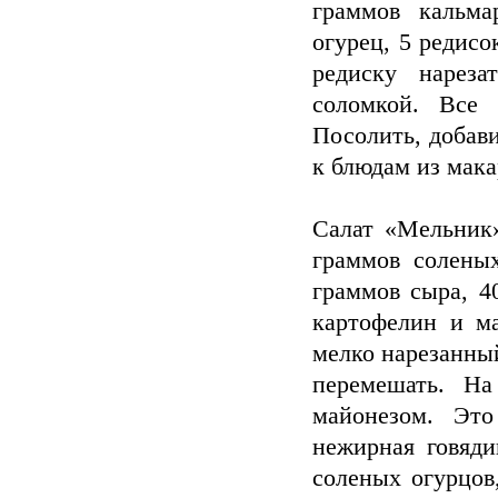
граммов кальма
огурец, 5 редисо
редиску нареза
соломкой. Все 
Посолить, добави
к блюдам из мака
Салат «Мельник»
граммов соленых
граммов сыра, 4
картофелин и ма
мелко нарезанны
перемешать. На
майонезом. Эт
нежирная говяди
соленых огурцов