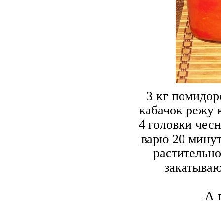
3 кг помидор
кабачок режу к
4 головки чесн
варю 20 минут,
растительног
закатыва
А 