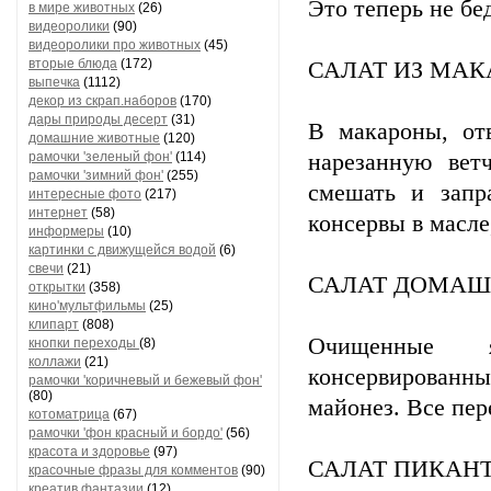
Это теперь не бе
в мире животных
(26)
видеоролики
(90)
видеоролики про животных
(45)
вторые блюда
(172)
САЛАТ ИЗ МАК
выпечка
(1112)
декор из скрап.наборов
(170)
дары природы десерт
(31)
В макароны, от
домашние животные
(120)
рамочки 'зеленый фон'
(114)
нарезанную вет
рамочки 'зимний фон'
(255)
смешать и запр
интересные фото
(217)
интернет
(58)
консервы в масле
информеры
(10)
картинки с движущейся водой
(6)
свечи
(21)
САЛАТ ДОМА
открытки
(358)
кино'мультфильмы
(25)
клипарт
(808)
Очищенные я
кнопки переходы
(8)
коллажи
(21)
консервированн
рамочки 'коричневый и бежевый фон'
(80)
майонез. Все пе
котоматрица
(67)
рамочки 'фон красный и бордо'
(56)
красота и здоровье
(97)
САЛАТ ПИКАН
красочные фразы для комментов
(90)
креатив,фантазии
(12)