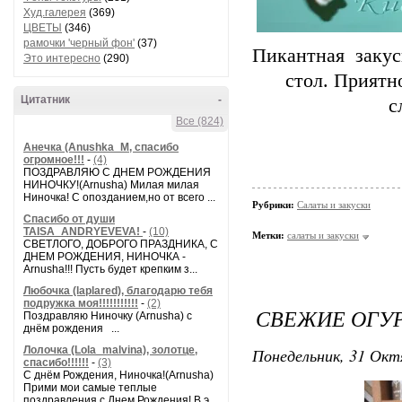
Худ.галерея
(369)
ЦВЕТЫ
(346)
рамочки 'черный фон'
(37)
Пикантная закус
Это интересно
(290)
стол. Приятн
Цитатник
-
с
Все (824)
Анечка (Anushka_M, спасибо
огромное!!!
-
(4)
ПОЗДРАВЛЯЮ С ДНЕМ РОЖДЕНИЯ
НИНОЧКУ!(Arnusha) Милая милая
Ниночка! С опозданием,но от всего ...
Рубрики:
Салаты и закуски
Спасибо от души
TAISA_ANDRYEVEVA!
-
(10)
Метки:
салаты и закуски
СВЕТЛОГО, ДОБРОГО ПРАЗДНИКА, С
ДНЕМ РОЖДЕНИЯ, НИНОЧКА -
Arnusha!!! Пусть будет крепким з...
Любочка (laplared), благодарю тебя
подружка моя!!!!!!!!!!!
-
(2)
СВЕЖИЕ ОГУР
Поздравляю Ниночку (Arnusha) с
днём рождения ...
Лолочка (Lola_malvina), золотце,
Понедельник, 31 Окт
спасибо!!!!!!
-
(3)
С днём Рождения, Ниночка!(Аrnusha)
Прими мои самые теплые
поздравления с Днем Рождения! В э...