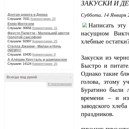
ЗАКУСКИ И Д
Суббота, 14 Января 2
Долгая дорога в Дюнах
Слушали: 7031
Комментарии: 20
Ennio Morricone
Написать эту
Слушали: 30656
Комментарии: 31
насущном Викт
Фаусто Папетти - Маленький цветок
(золотой саксофон)
хлебные остатки
Слушали: 92997
Комментарии: 25
Стелла Джанни - Милан и Ночь
(NEW)!!!
Слушали: 10430
Комментарии: 8
Закуски из черн
А Алёшин Хрусталь и шампанское
Слушали: 14124
Комментарии: 25
Быстро и питате
Однако такие бл
Всегда под рукой
-
голова, этому у
К приложению
Буратино были л
времени – и из
заводского хлеба
праздников.