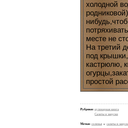
холодной во
родниковой)
нибудь,чтоб
потряхивать
месте не ст
На третий д
под крышки,
кастрюлю, к
огурцы,зак
простой рас
Рубрики:
кулинарная книга
Салаты и закуски
Метки:
соленья
салаты и закуск