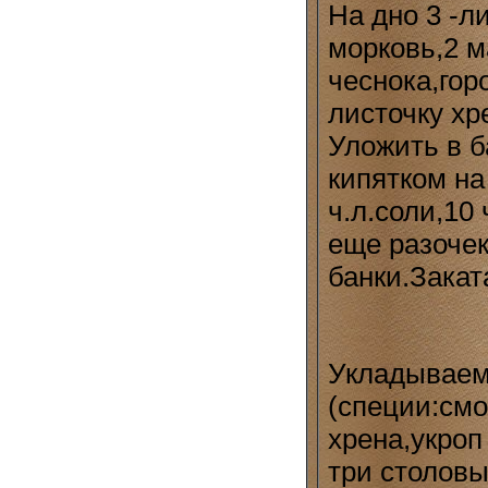
На дно 3 -л
морковь,2 м
чеснока,го
листочку хр
Уложить в б
кипятком на
ч.л.соли,10 
еще разочек
банки.Закат
Укладываем 
(специи:см
хрена,укроп
три столовы