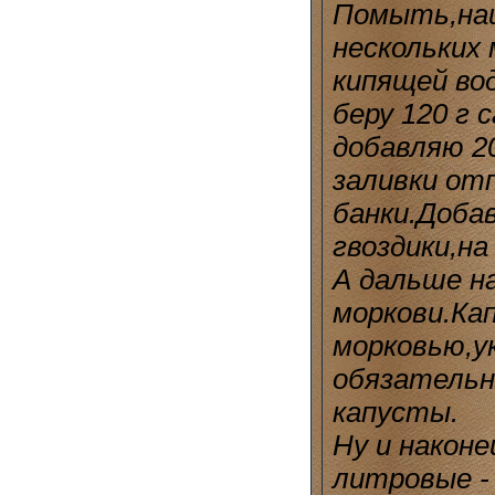
Помыть,наш
нескольких
кипящей во
беру 120 г 
добавляю 20
заливки от
банки.Доба
гвоздики,на
А дальше н
моркови.Ка
морковью,у
обязательн
капусты.
Ну и наконе
литровые -