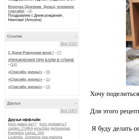
Верочка (Дневник_Девы), огромное
спасибо!
-
(4)
Поздравляю с Днем рождения ,
Ниночка! (Arnusha)
Ссылки
-
Все (215)
С Днем Рождения меня !
-
(7)
УПРАЖНЕНИЯ ПРИ БОЛИ В СПИНЕ
-
(14)
«Спасибо, жизнь!»
-
(9)
«Спасибо, жизнь!»
-
(1)
«Спасибо, жизнь!»
-
(3)
Хочу поделиться
Друзья
-
Для этого рецеп
Все (187)
Друзья оффлайн
Кого давно нет?
Кого добавить?
Я буду делать о
capten_CHIKA
emuchka
geniavegas
Kamelius
Larisa_Vini
Liudmila_Sceglova
lola-malvina