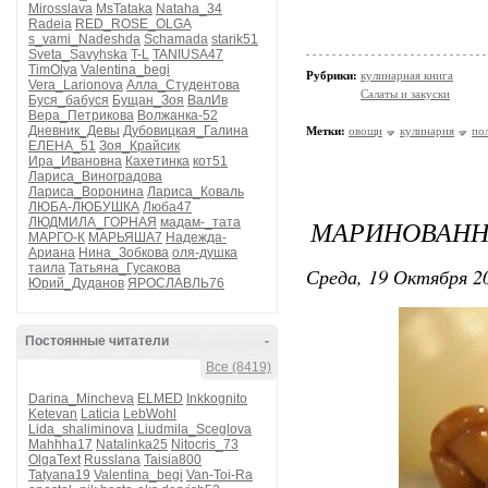
Mirosslava
MsTataka
Nataha_34
Radeia
RED_ROSE_OLGA
s_vami_Nadeshda
Schamada
starik51
Sveta_Savyhska
T-L
TANIUSA47
TimOlya
Valentina_begi
Рубрики:
кулинарная книга
Vera_Larionova
Алла_Студентова
Салаты и закуски
Буся_бабуся
Бущан_Зоя
ВалИв
Вера_Петрикова
Волжанка-52
Дневник_Девы
Дубовицкая_Галина
Метки:
овощи
кулинария
по
ЕЛЕНА_51
Зоя_Крайсик
Ира_Ивановна
Кахетинка
кот51
Лариса_Виноградова
Лариса_Воронина
Лариса_Коваль
ЛЮБА-ЛЮБУШКА
Люба47
МАРИНОВАННЫ
ЛЮДМИЛА_ГОРНАЯ
мадам-_тата
МАРГО-К
МАРЬЯША7
Надежда-
Ариана
Нина_Зобкова
оля-душка
таила
Татьяна_Гусакова
Среда, 19 Октября 20
Юрий_Дуданов
ЯРОСЛАВЛЬ76
Постоянные читатели
-
Все (8419)
Darina_Mincheva
ELMED
Inkkognito
Ketevan
Laticia
LebWohl
Lida_shaliminova
Liudmila_Sceglova
Mahhha17
Natalinka25
Nitocris_73
OlgaText
Russlana
Taisia800
Tatyana19
Valentina_begi
Van-Toi-Ra