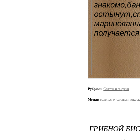
знакомо,ба
остынут,ст
маринованн
получается 
Рубрики:
Салаты и закуски
Метки:
соленья
салаты и закуск
ГРИБНОЙ БИ