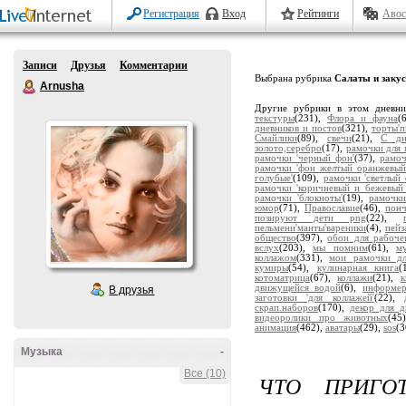
Регистрация
Вход
Рейтинги
Авос
Записи
Друзья
Комментарии
Выбрана рубрика
Салаты и заку
Arnusha
Другие рубрики в этом дневн
текстуры
(231),
Флора и фауна
(
дневников и постов
(321),
торты'
Смайлики
(89),
свечи
(21),
С дн
золото,серебро
(17),
рамочки для 
рамочки 'черный фон'
(37),
рамоч
рамочки 'фон желтый оранжевый
голубые'
(109),
рамочки 'светлый 
рамочки 'коричневый и бежевый
рамочки 'блокноты'
(19),
рамочки
юмор
(71),
Православие
(46),
пон
позируют дети png
(22),
пельмени'манты'вареники
(4),
пейз
общество
(397),
обои для рабоче
вслух
(203),
мы помним
(61),
м
коллажом
(331),
мои рамочки дл
кумиры
(54),
кулинарная книга
(
котоматрица
(67),
коллажи
(21),
движущейся водой
(6),
информе
В друзья
заготовки 'для коллажей'
(22),
скрап.наборов
(170),
декор для д
видеоролики про животных
(45
анимация
(462),
аватары
(29),
sos
(3
Музыка
-
Все (10)
ЧТО ПРИГО