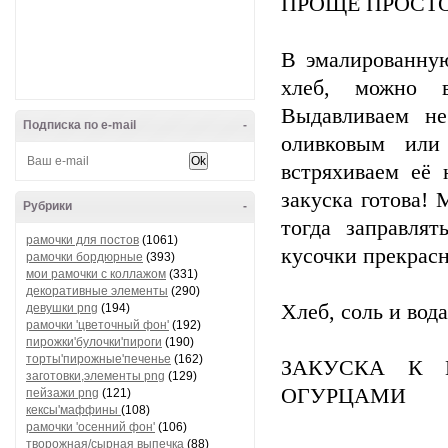
ПРОЩЕ ПРОСТ
В эмалированну
хлеб, можно в
Выдавливаем не
Подписка по e-mail
-
оливковым или
встряхиваем её 
закуска готова!
Рубрики
-
тогда заправля
рамочки для постов
(1061)
кусочки прекрасн
рамочки бордюрные
(393)
мои рамочки с коллажом
(331)
декоративные элементы
(290)
Хлеб, соль и вода
девушки png
(194)
рамочки 'цветочный фон'
(192)
пирожки'булочки'пироги
(190)
торты'пирожные'печенье
(162)
ЗАКУСКА К 
заготовки,элементы png
(129)
ОГУРЦАМИ
пейзажи png
(121)
кексы'маффины
(108)
рамочки 'осенний фон'
(106)
творожная/сырная выпечка
(88)