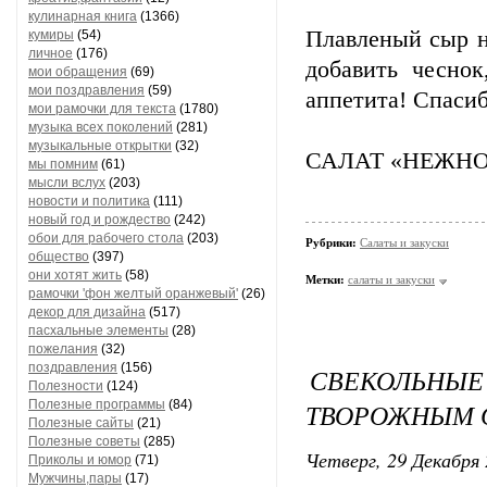
кулинарная книга
(1366)
Плавленый сыр н
кумиры
(54)
личное
(176)
добавить чеснок
мои обращения
(69)
мои поздравления
(59)
аппетита! Спасиб
мои рамочки для текста
(1780)
музыка всех поколений
(281)
музыкальные открытки
(32)
САЛАТ «НЕЖНО
мы помним
(61)
мысли вслух
(203)
новости и политика
(111)
новый год и рождество
(242)
обои для рабочего стола
(203)
Рубрики:
Салаты и закуски
общество
(397)
они хотят жить
(58)
Метки:
салаты и закуски
рамочки 'фон желтый оранжевый'
(26)
декор для дизайна
(517)
пасхальные элементы
(28)
пожелания
(32)
поздравления
(156)
СВЕКОЛЬН
Полезности
(124)
Полезные программы
(84)
ТВОРОЖНЫМ 
Полезные сайты
(21)
Полезные советы
(285)
Четверг, 29 Декабря 
Приколы и юмор
(71)
Мужчины,пары
(17)