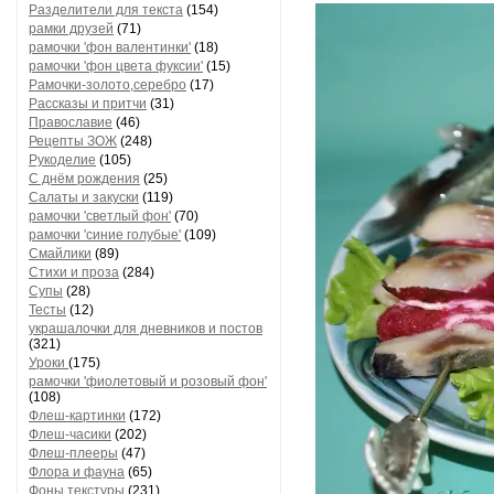
Разделители для текста
(154)
рамки друзей
(71)
рамочки 'фон валентинки'
(18)
рамочки 'фон цвета фуксии'
(15)
Рамочки-золото,серебро
(17)
Рассказы и притчи
(31)
Православие
(46)
Рецепты ЗОЖ
(248)
Рукоделие
(105)
С днём рождения
(25)
Салаты и закуски
(119)
рамочки 'светлый фон'
(70)
рамочки 'синие голубые'
(109)
Смайлики
(89)
Стихи и проза
(284)
Супы
(28)
Тесты
(12)
украшалочки для дневников и постов
(321)
Уроки
(175)
рамочки 'фиолетовый и розовый фон'
(108)
Флеш-картинки
(172)
Флеш-часики
(202)
Флеш-плееры
(47)
Флора и фауна
(65)
Фоны текстуры
(231)