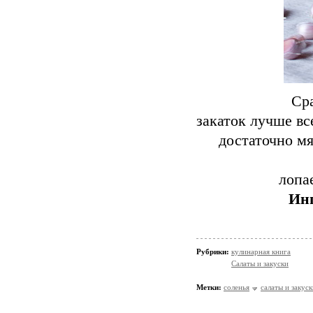
Сра
закаток лучше вс
достаточно м
лопае
Инг
Рубрики:
кулинарная книга
Салаты и закуски
Метки:
соленья
салаты и закуск