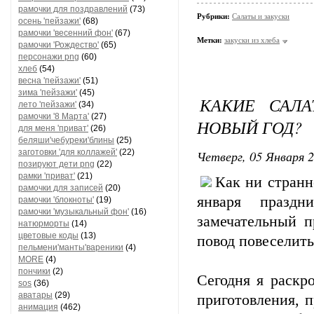
рамочки для поздравлений
(73)
Рубрики:
Салаты и закуски
осень 'пейзажи'
(68)
рамочки 'весенний фон'
(67)
Метки:
закуски из хлеба
рамочки 'Рождество'
(65)
персонажи png
(60)
хлеб
(54)
весна 'пейзажи'
(51)
зима 'пейзажи'
(45)
КАКИЕ САЛА
лето 'пейзажи'
(34)
рамочки '8 Марта'
(27)
НОВЫЙ ГОД?
для меня 'приват'
(26)
беляши'чебуреки'блины
(25)
заготовки 'для коллажей'
(22)
Четверг, 05 Января 2
позируют дети png
(22)
рамки 'приват'
(21)
Как ни странн
рамочки для записей
(20)
января праздн
рамочки 'блокноты'
(19)
рамочки 'музыкальный фон'
(16)
замечательный п
натюрморты
(14)
цветовые коды
(13)
повод повеселить
пельмени'манты'вареники
(4)
MORE
(4)
пончики
(2)
Сегодня я раскр
sos
(36)
аватары
(29)
приготовления, 
анимация
(462)