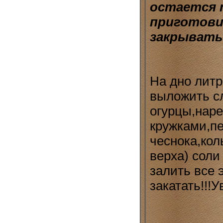
остается т
приготови
закрывать
На дно литр
выложить сл
огурцы,нар
кружками,п
чеснока,кол
верха) соли 
залить все 
закатать!!!