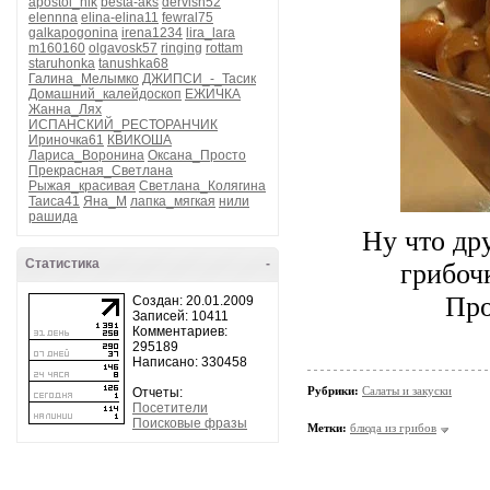
apostol_nik
besta-aks
dervish52
elennna
elina-elina11
fewral75
galkapogonina
irena1234
lira_lara
m160160
olgavosk57
ringing
rottam
staruhonka
tanushka68
Галина_Мелымко
ДЖИПСИ_-_Тасик
Домашний_калейдоскоп
ЕЖИЧКА
Жанна_Лях
ИСПАНСКИЙ_РЕСТОРАНЧИК
Ириночка61
КВИКОША
Лариса_Воронина
Оксана_Просто
Прекрасная_Светлана
Рыжая_красивая
Светлана_Колягина
Таиса41
Яна_М
лапка_мягкая
нили
рашида
Ну что др
Статистика
-
грибо
Про
Создан: 20.01.2009
Записей: 10411
Комментариев:
295189
Написано: 330458
Рубрики:
Салаты и закуски
Отчеты:
Посетители
Поисковые фразы
Метки:
блюда из грибов