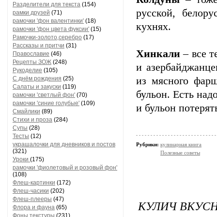
Разделители для текста
(154)
русской, белору
рамки друзей
(71)
рамочки 'фон валентинки'
(18)
кухнях.
рамочки 'фон цвета фуксии'
(15)
Рамочки-золото,серебро
(17)
Рассказы и притчи
(31)
Хинкали
– все т
Православие
(46)
Рецепты ЗОЖ
(248)
и азербайджанце
Рукоделие
(105)
С днём рождения
(25)
из мясного фарш
Салаты и закуски
(119)
бульон. Есть над
рамочки 'светлый фон'
(70)
рамочки 'синие голубые'
(109)
и бульон потерят
Смайлики
(89)
Стихи и проза
(284)
Супы
(28)
Тесты
(12)
украшалочки для дневников и постов
Рубрики:
кулинарная книга
(321)
Полезные советы
Уроки
(175)
рамочки 'фиолетовый и розовый фон'
(108)
Флеш-картинки
(172)
Флеш-часики
(202)
Флеш-плееры
(47)
КУЛИЧ ВКУС
Флора и фауна
(65)
Фоны текстуры
(231)