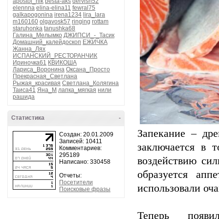
apostol_nik
besta-aks
dervish52
elennna
elina-elina11
fewral75
galkapogonina
irena1234
lira_lara
m160160
olgavosk57
ringing
rottam
staruhonka
tanushka68
Галина_Мелымко
ДЖИПСИ_-_Тасик
Домашний_калейдоскоп
ЕЖИЧКА
Жанна_Лях
ИСПАНСКИЙ_РЕСТОРАНЧИК
Ириночка61
КВИКОША
Лариса_Воронина
Оксана_Просто
Прекрасная_Светлана
Рыжая_красивая
Светлана_Колягина
Таиса41
Яна_М
лапка_мягкая
нили
рашида
Статистика
-
Запекание – др
Создан: 20.01.2009
Записей: 10411
заключается в т
Комментариев:
295189
воздействию сил
Написано: 330458
образуется апп
Отчеты:
Посетители
использовали оча
Поисковые фразы
Теперь появил