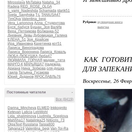
Mirosslava
MsTataka
Nataha_34
Radeia
RED_ROSE_OLGA
s_vami_Nadeshda
Schamada
starik51
Sveta_Savyhska
T-L
TANIUSA47
TimOlya
Valentina_begi
Рубрики:
кулинарная книга
Vera_Larionova
Алла_Студентова
Буся_бабуся
Бущан_Зоя
ВалИв
выпечка
Вера_Петрикова
Волжанка-52
Дневник_Девы
Дубовицкая_Галина
ЕЛЕНА_51
Зоя_Крайсик
Ира_Ивановна
Кахетинка
кот51
Лариса_Виноградова
Лариса_Воронина
Лариса_Коваль
ЛЮБА-ЛЮБУШКА
Люба47
КАК ГОТОВИ
ЛЮДМИЛА_ГОРНАЯ
мадам-_тата
МАРГО-К
МАРЬЯША7
Надежда-
ДЛЯ ЗАПЕКАН
Ариана
Нина_Зобкова
оля-душка
таила
Татьяна_Гусакова
Юрий_Дуданов
ЯРОСЛАВЛЬ76
Воскресенье, 26 Февр
Постоянные читатели
-
Все (8419)
Darina_Mincheva
ELMED
Inkkognito
Ketevan
Laticia
LebWohl
Lida_shaliminova
Liudmila_Sceglova
Mahhha17
Natalinka25
Nitocris_73
OlgaText
Russlana
Taisia800
Tatyana19
Valentina_begi
Van-Toi-Ra