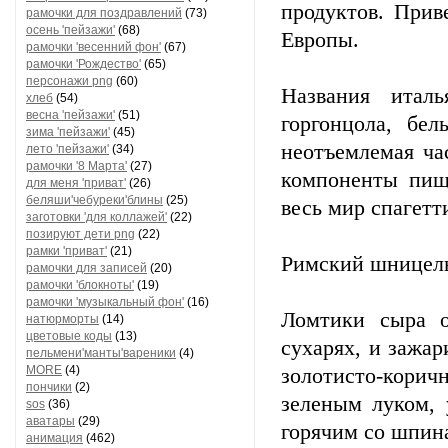
продуктов. Прив
рамочки для поздравлений
(73)
осень 'пейзажи'
(68)
Европы.
рамочки 'весенний фон'
(67)
рамочки 'Рождество'
(65)
персонажи png
(60)
Названия италь
хлеб
(54)
весна 'пейзажи'
(51)
горгонцола, бе
зима 'пейзажи'
(45)
неотъемлемая ча
лето 'пейзажи'
(34)
рамочки '8 Марта'
(27)
компоненты пищ
для меня 'приват'
(26)
беляши'чебуреки'блины
(25)
весь мир спагет
заготовки 'для коллажей'
(22)
позируют дети png
(22)
рамки 'приват'
(21)
Римский шницель
рамочки для записей
(20)
рамочки 'блокноты'
(19)
рамочки 'музыкальный фон'
(16)
Ломтики сыра о
натюрморты
(14)
цветовые коды
(13)
сухарях, и зажар
пельмени'манты'вареники
(4)
MORE
(4)
золотисто-кор
пончики
(2)
зеленым луком, 
sos
(36)
аватары
(29)
горячим со шпин
анимация
(462)