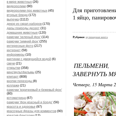
в мире животных
(26)
видеоролики
(90)
Для приготовлен
видеоролики про животных
(45)
вторые блюда
(172)
1 яйцо, панирово
выпечка
(1112)
декор из скрап.наборов
(170)
дары природы десерт
(31)
домашние животные
(120)
рамочки 'зеленый фон'
(114)
Рубрики:
кулинарная книга
рамочки 'зимний фон'
(255)
интересные фото
(217)
интернет
(58)
информеры
(10)
картинки с движущейся водой
(6)
ПЕЛЬМЕНИ,
свечи
(21)
открытки
(358)
ЗАВЕРНУТЬ МЯ
кино'мультфильмы
(25)
клипарт
(808)
кнопки переходы
(8)
Четверг, 15 Марта 2
коллажи
(21)
рамочки 'коричневый и бежевый фон'
(80)
котоматрица
(67)
рамочки 'фон красный и бордо'
(56)
красота и здоровье
(97)
красочные фразы для комментов
(90)
креатив,фантазии
(12)