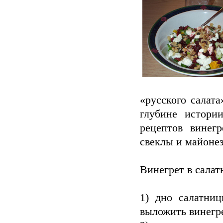
«русского салата
глубине истори
рецептов винег
свеклы и майонез
Винегрет в сала
1) дно салатни
выложить винегре