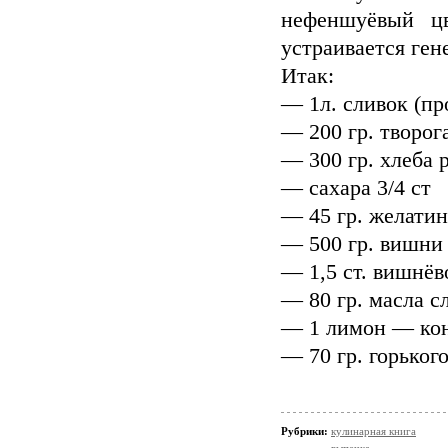
нефеншуёвый ц
устраивается ген
Итак:
— 1л. сливок (пр
— 200 гр. творог
— 300 гр. хлеба 
— сахара 3/4 ст
— 45 гр. желатин
— 500 гр. вишни
— 1,5 ст. вишнёв
— 80 гр. масла с
— 1 лимон — кон
— 70 гр. горьког
Рубрики:
кулинарная книга