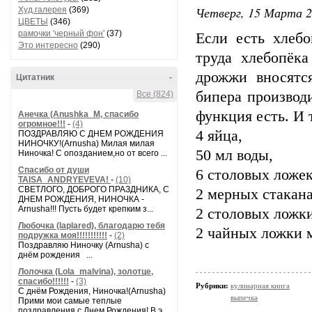
Четверг, 15 Марта 2
Худ.галерея
(369)
ЦВЕТЫ
(346)
рамочки 'черный фон'
(37)
Если есть хлебо
Это интересно
(290)
труда хлебопёк
дрожжи вносятс
Цитатник
-
бипера производи
Все (824)
функция есть. И 
Анечка (Anushka_M, спасибо
огромное!!!
-
(4)
4 яйца,
ПОЗДРАВЛЯЮ С ДНЕМ РОЖДЕНИЯ
НИНОЧКУ!(Arnusha) Милая милая
50 мл воды,
Ниночка! С опозданием,но от всего ...
Спасибо от души
6 столовых ложек
TAISA_ANDRYEVEVA!
-
(10)
СВЕТЛОГО, ДОБРОГО ПРАЗДНИКА, С
2 мерных стакана
ДНЕМ РОЖДЕНИЯ, НИНОЧКА -
Arnusha!!! Пусть будет крепким з...
2 столовых ложки
Любочка (laplared), благодарю тебя
2 чайных ложки 
подружка моя!!!!!!!!!!!
-
(2)
Поздравляю Ниночку (Arnusha) с
днём рождения ...
Лолочка (Lola_malvina), золотце,
спасибо!!!!!!
-
(3)
Рубрики:
кулинарная книга
С днём Рождения, Ниночка!(Аrnusha)
выпечка
Прими мои самые теплые
поздравления с Днем Рождения! В э...