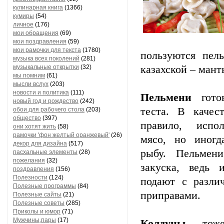
кулинарная книга
(1366)
кумиры
(54)
личное
(176)
мои обращения
(69)
мои поздравления
(59)
мои рамочки для текста
(1780)
пользуются пел
музыка всех поколений
(281)
музыкальные открытки
(32)
казахской – мант
мы помним
(61)
мысли вслух
(203)
новости и политика
(111)
Пельмени
готов
новый год и рождество
(242)
теста. В качес
обои для рабочего стола
(203)
общество
(397)
правило, испо
они хотят жить
(58)
рамочки 'фон желтый оранжевый'
(26)
мясо, но иногд
декор для дизайна
(517)
рыбу. Пельмен
пасхальные элементы
(28)
пожелания
(32)
закуска, ведь 
поздравления
(156)
Полезности
(124)
подают с разли
Полезные программы
(84)
приправами.
Полезные сайты
(21)
Полезные советы
(285)
Приколы и юмор
(71)
Мужчины,пары
(17)
Колдуны
– тоже