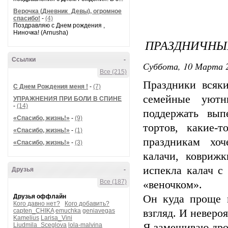
Верочка (Дневник_Девы), огромное
спасибо!
-
(4)
Поздравляю с Днем рождения ,
Ниночка! (Arnusha)
ПРАЗДНИЧНЫ
Ссылки
-
Суббота, 10 Марта 2
Все (215)
Праздники всяки
С Днем Рождения меня !
-
(7)
семейные уютн
УПРАЖНЕНИЯ ПРИ БОЛИ В СПИНЕ
-
(14)
поддержать вып
«Спасибо, жизнь!»
-
(9)
тортов, какие-
«Спасибо, жизнь!»
-
(1)
праздникам хоч
«Спасибо, жизнь!»
-
(3)
калачи, ковриж
испекла калач с
Друзья
-
Все (187)
«веночком».
Друзья оффлайн
Он куда проще 
Кого давно нет?
Кого добавить?
capten_CHIKA
emuchka
geniavegas
взгляд. И неверо
Kamelius
Larisa_Vini
Liudmila_Sceglova
lola-malvina
Я замешиваю дрож