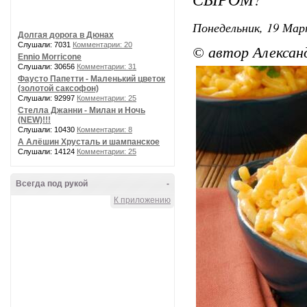
Понедельник, 19 Мар
Долгая дорога в Дюнах
Слушали: 7031
Комментарии: 20
© автор Алексан
Ennio Morricone
Слушали: 30656
Комментарии: 31
Фаусто Папетти - Маленький цветок
(золотой саксофон)
Слушали: 92997
Комментарии: 25
Стелла Джанни - Милан и Ночь
(NEW)!!!
Слушали: 10430
Комментарии: 8
А Алёшин Хрусталь и шампанское
Слушали: 14124
Комментарии: 25
Всегда под рукой
-
К приложению