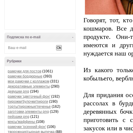
Говорят, тот, к
кошмаров. Все д
продукте. Они-
Подписка по e-mail
-
имеются и друг
нуждается наш о
Рубрики
-
Из какого тольк
рамочки для постов
(1061)
рамочки бордюрные
(393)
кобыльего, вербл
мои рамочки с коллажом
(331)
декоративные элементы
(290)
девушки png
(194)
Для придания ос
рамочки 'цветочный фон'
(192)
пирожки'булочки'пироги
(190)
рассолах в бурд
торты'пирожные'печенье
(162)
деревянных бочк
заготовки,элементы png
(129)
пейзажи png
(121)
приготовить с 
кексы'маффины
(108)
рамочки 'осенний фон'
(106)
закусок или в чи
творожная/сырная выпечка
(88)