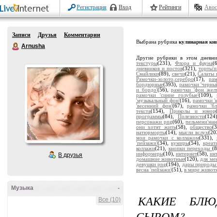
Регистрация
Вход
Рейтинги
Авос
Записи
Друзья
Комментарии
Выбрана рубрика
кулинарная кн
Arnusha
Другие рубрики в этом дневн
текстуры
(231),
Флора и фауна
(
дневников и постов
(321),
торты'
Смайлики
(89),
свечи
(21),
Салаты 
Рамочки-золото,серебро
(17),
ра
бордюрные
(393),
рамочки 'черны
и бордо'
(56),
рамочки 'фон жел
рамочки 'синие голубые'
(109),
'музыкальный фон'
(16),
рамочки '
'весенний фон'
(67),
рамочки 'бл
текста
(154),
Приколы и юмор
программы
(84),
Полезности
(124
персонажи png
(60),
пельмени'ман
они хотят жить
(58),
общество
(
натюрморты
(14),
мысли вслух
(20
мои рамочки с коллажом
(331),
'пейзажи'
(34),
кумиры
(54),
креат
коллажи
(21),
кнопки переходы
(
информеры
(10),
интернет
(58),
ин
В друзья
домашние животные
(120),
для мен
девушки png
(194),
дары природы
весна 'пейзажи'
(51),
в мире живот
Музыка
-
КАКИЕ БЛЮ
Все (10)
СЫРОМ?