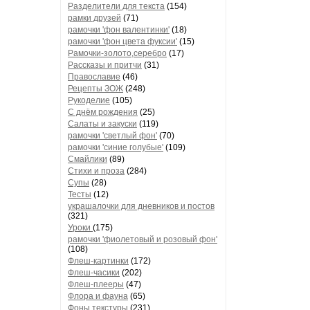
Разделители для текста
(154)
рамки друзей
(71)
рамочки 'фон валентинки'
(18)
рамочки 'фон цвета фуксии'
(15)
Рамочки-золото,серебро
(17)
Рассказы и притчи
(31)
Православие
(46)
Рецепты ЗОЖ
(248)
Рукоделие
(105)
С днём рождения
(25)
Салаты и закуски
(119)
рамочки 'светлый фон'
(70)
рамочки 'синие голубые'
(109)
Смайлики
(89)
Стихи и проза
(284)
Супы
(28)
Тесты
(12)
украшалочки для дневников и постов
(321)
Уроки
(175)
рамочки 'фиолетовый и розовый фон'
(108)
Флеш-картинки
(172)
Флеш-часики
(202)
Флеш-плееры
(47)
Флора и фауна
(65)
Фоны текстуры
(231)