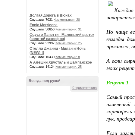
Каждая 
Долгая дорога в Дюнах
наваристого
Слушали: 7031
Комментарии: 20
Ennio Morricone
Слушали: 30656
Комментарии: 31
Но чаще вс
Фаусто Папетти - Маленький цветок
взгляды до
(золотой саксофон)
Слушали: 92997
Комментарии: 25
простого, в
Стелла Джанни - Милан и Ночь
(NEW)!!!
Слушали: 10430
Комментарии: 8
А если сыр
А Алёшин Хрусталь и шампанское
Слушали: 14124
Комментарии: 25
моих рецепт
Всегда под рукой
-
Рецепт 1
К приложению
Самый прост
плавленый 
картофель н
лук, предва
Если загля