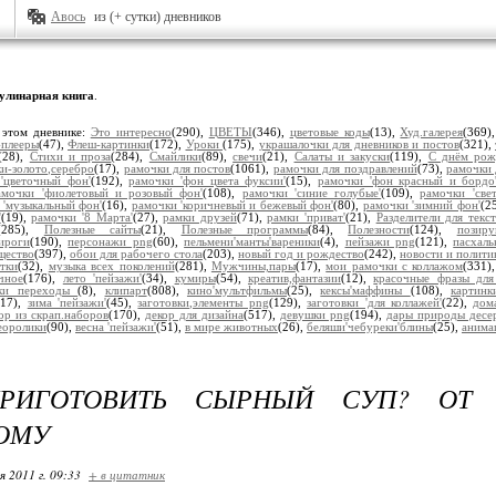
Авось
из (+ сутки) дневников
улинарная книга
.
 этом дневнике:
Это интересно
(290),
ЦВЕТЫ
(346),
цветовые коды
(13),
Худ.галерея
(369)
плееры
(47),
Флеш-картинки
(172),
Уроки
(175),
украшалочки для дневников и постов
(321),
(28),
Стихи и проза
(284),
Смайлики
(89),
свечи
(21),
Салаты и закуски
(119),
С днём рож
и-золото,серебро
(17),
рамочки для постов
(1061),
рамочки для поздравлений
(73),
рамочки 
'цветочный фон'
(192),
рамочки 'фон цвета фуксии'
(15),
рамочки 'фон красный и бордо
амочки 'фиолетовый и розовый фон'
(108),
рамочки 'синие голубые'
(109),
рамочки 'све
 'музыкальный фон'
(16),
рамочки 'коричневый и бежевый фон'
(80),
рамочки 'зимний фон'
(2
'
(19),
рамочки '8 Марта'
(27),
рамки друзей
(71),
рамки 'приват'
(21),
Разделители для текст
(285),
Полезные сайты
(21),
Полезные программы
(84),
Полезности
(124),
позир
ироги
(190),
персонажи png
(60),
пельмени'манты'вареники
(4),
пейзажи png
(121),
пасхал
щество
(397),
обои для рабочего стола
(203),
новый год и рождество
(242),
новости и полити
тки
(32),
музыка всех поколений
(281),
Мужчины,пары
(17),
мои рамочки с коллажом
(331)
чное
(176),
лето 'пейзажи'
(34),
кумиры
(54),
креатив,фантазии
(12),
красочные фразы для
ки переходы
(8),
клипарт
(808),
кино'мультфильмы
(25),
кексы'маффины
(108),
картин
217),
зима 'пейзажи'
(45),
заготовки,элементы png
(129),
заготовки 'для коллажей'
(22),
дом
ор из скрап.наборов
(170),
декор для дизайна
(517),
девушки png
(194),
дары природы десе
еоролики
(90),
весна 'пейзажи'
(51),
в мире животных
(26),
беляши'чебуреки'блины
(25),
анима
РИГОТОВИТЬ СЫРНЫЙ СУП? ОТ 
ОМУ
я 2011 г. 09:33
+ в цитатник