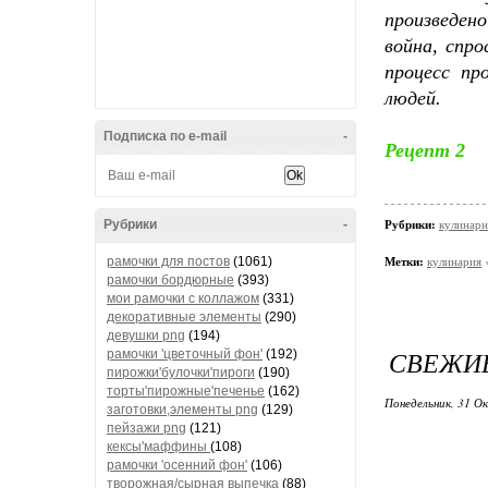
произведен
война, спр
процесс пр
людей.
Подписка по e-mail
-
Рецепт 2
Рубрики
-
Рубрики:
кулинарн
рамочки для постов
(1061)
Метки:
кулинария
рамочки бордюрные
(393)
мои рамочки с коллажом
(331)
декоративные элементы
(290)
девушки png
(194)
СВЕЖИЕ
рамочки 'цветочный фон'
(192)
пирожки'булочки'пироги
(190)
торты'пирожные'печенье
(162)
Понедельник, 31 О
заготовки,элементы png
(129)
пейзажи png
(121)
кексы'маффины
(108)
рамочки 'осенний фон'
(106)
творожная/сырная выпечка
(88)