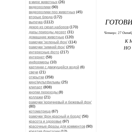
в мире животных
(26)
видеоролики
(90)
видеоролики про животных
(45)
вторые блюда
(172)
ГОТОВИ
выпечка
(1112)
декор из скрап.наборов
(170)
дары природы десерт
(31)
Четверг, 27 Октяб
домашние животные
(120)
К 
рамочки 'зеленый фон'
(114)
рамочки 'зимний фон'
(255)
НО 
интересные фото
(217)
интернет
(58)
информеры
(10)
картинки с движущейся водой
(6)
свечи
(21)
открытки
(358)
кино'мультфильмы
(25)
клипарт
(808)
кнопки переходы
(8)
коллажи
(21)
рамочки 'коричневый и бежевый фон'
(80)
котоматрица
(67)
рамочки 'фон красный и бордо'
(56)
красота и здоровье
(97)
красочные фразы для комментов
(90)
креатив,фантазии
(12)