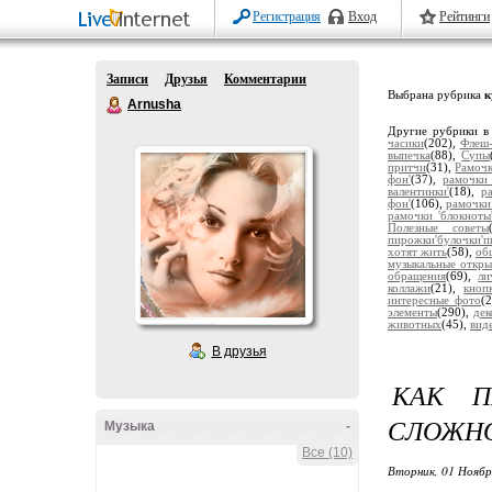
Регистрация
Вход
Рейтинги
Записи
Друзья
Комментарии
Выбрана рубрика
к
Arnusha
Другие рубрики в
часики
(202),
Флеш-
выпечка
(88),
Супы
притчи
(31),
Рамочк
фон'
(37),
рамочки 
валентинки'
(18),
р
фон'
(106),
рамочки
рамочки 'блокноты
Полезные советы
пирожки'булочки'п
хотят жить
(58),
об
музыкальные откры
обращения
(69),
ли
коллажи
(21),
кноп
интересные фото
(
элементы
(290),
дек
животных
(45),
вид
В друзья
КАК П
СЛОЖН
Музыка
-
Все (10)
Вторник, 01 Ноябр