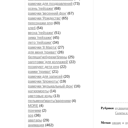
рамочки для поздравлений
(73)
осень 'пейзажи'
(68)
рамочки 'весенний фон'
(67)
рамочки 'Рождество'
(65)
персонажи png
(60)
хлеб
(54)
весна 'пейзажи'
(51)
зима 'пейзажи'
(45)
лето 'пейзажи'
(34)
рамочки '8 Марта'
(27)
для меня 'приват'
(26)
беляши'чебуреки'блины
(25)
заготовки 'для коллажей'
(22)
позируют дети png
(22)
рамки 'приват'
(21)
рамочки для записей
(20)
рамочки 'блокноты'
(19)
рамочки 'музыкальный фон'
(16)
натюрморты
(14)
цветовые коды
(13)
пельмени'манты'вареники
(4)
MORE
(4)
Рубрики:
кулинарн
пончики
(2)
Салаты и
sos
(36)
аватары
(29)
Метки:
овощи
к
анимация
(462)