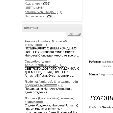
Худ.галерея
(369)
ЦВЕТЫ
(346)
рамочки 'черный фон'
(37)
Это интересно
(290)
Цитатник
-
Все (824)
Анечка (Anushka_M, спасибо
огромное!!!
-
(4)
ПОЗДРАВЛЯЮ С ДНЕМ РОЖДЕНИЯ
НИНОЧКУ!(Arnusha) Милая милая
Ниночка! С опозданием,но от всего ...
Спасибо от души
Рубрики:
кулинарн
TAISA_ANDRYEVEVA!
-
(10)
выпечка
СВЕТЛОГО, ДОБРОГО ПРАЗДНИКА, С
ДНЕМ РОЖДЕНИЯ, НИНОЧКА -
Метки:
блюда из т
Arnusha!!! Пусть будет крепким з...
Любочка (laplared), благодарю тебя
подружка моя!!!!!!!!!!!
-
(2)
Поздравляю Ниночку (Arnusha) с
днём рождения ...
ГОТОВИ
Лолочка (Lola_malvina), золотце,
спасибо!!!!!!
-
(3)
С днём Рождения, Ниночка!(Аrnusha)
Среда, 19 Октября
Прими мои самые теплые
поздравления с Днем Рождения! В э...