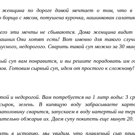
женщина по дороге домой мечтает о том, что в 
 борща с мясом, потушена курочка, нашинкован салатик.
его эти мечты не сбываются. Дома женщина видит 
машних
.
Они хотят есть! Вот именно для такого случа
кусного, недорогого. Сварить такой суп можно за 30 мин
ный суп вам понравится, и вы решите порадовать им го
ов. Готовим сырный суп, идем от простого к сложному!
ой и недорогой. Вам потребуется на 1 литр воды: 3 ср
сырок, зелень. В кипящую воду забрасываете карто
аполовину сварится, запускаем в воду натертый на тер
рительно обжарив их. Даем супу покипеть еще минут 20.
нуть в историю, мы увидим, что плавленый сыр при