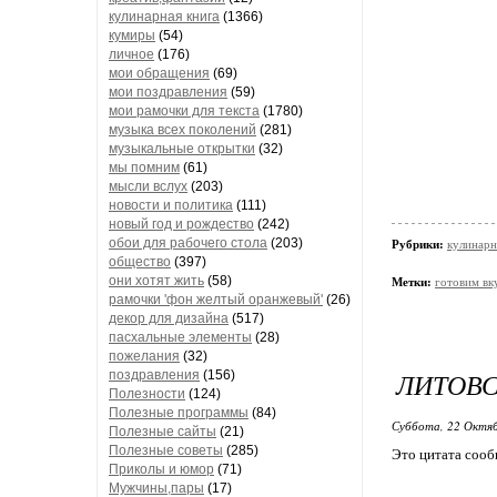
кулинарная книга
(1366)
кумиры
(54)
личное
(176)
мои обращения
(69)
мои поздравления
(59)
мои рамочки для текста
(1780)
музыка всех поколений
(281)
музыкальные открытки
(32)
мы помним
(61)
мысли вслух
(203)
новости и политика
(111)
новый год и рождество
(242)
обои для рабочего стола
(203)
Рубрики:
кулинарн
общество
(397)
они хотят жить
(58)
Метки:
готовим вк
рамочки 'фон желтый оранжевый'
(26)
декор для дизайна
(517)
пасхальные элементы
(28)
пожелания
(32)
ЛИТОВС
поздравления
(156)
Полезности
(124)
Полезные программы
(84)
Суббота, 22 Октяб
Полезные сайты
(21)
Полезные советы
(285)
Это цитата соо
Приколы и юмор
(71)
Мужчины,пары
(17)