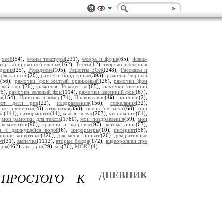
,
хлеб
(54),
Фоны текстуры
(231),
Флора и фауна
(65),
Флеш-
торты'пирожные'печенье
(162),
Тесты
(12),
творожная/сырная
дения
(25),
Рукоделие
(105),
Рецепты ЗОЖ
(248),
Рассказы и
для записей
(20),
рамочки бордюрные
(393),
рамочки 'черный
'
(56),
рамочки 'фон желтый оранжевый'
(26),
рамочки 'фон
тлый фон'
(70),
рамочки 'Рождество'
(65),
рамочки 'осенний
55),
рамочки 'зеленый фон'
(114),
рамочки 'весенний фон'
(67),
а
(154),
Приколы и юмор
(71),
Православие
(46),
пончики
(2),
уют дети png
(22),
поздравления
(156),
пожелания
(32),
ьные элементы
(28),
открытки
(358),
осень 'пейзажи'
(68),
они
ка
(111),
натюрморты
(14),
мысли вслух
(203),
мы помним
(61),
,
мои рамочки для текста
(1780),
мои поздравления
(59),
мои
 комментов
(90),
красота и здоровье
(97),
котоматрица
(67),
ки с движущейся водой
(6),
информеры
(10),
интернет
(58),
ашние животные
(120),
для меня 'приват'
(26),
декоративные
рт
(31),
выпечка
(1112),
вторые блюда
(172),
видеоролики про
ция
(462),
аватары
(29),
sos
(36),
MORE
(4)
ПРОСТОГО К
ДНЕВНИК