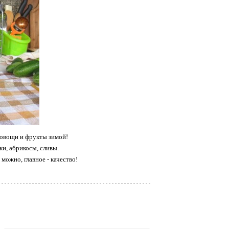
 овощи и фрукты зимой!
ки, абрикосы, сливы.
можно, главное - качество!