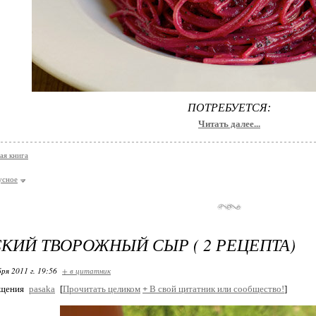
ПОТРЕБУЕТСЯ:
Читать далее...
ая книга
усное
КИЙ ТВОРОЖНЫЙ СЫР ( 2 РЕЦЕПТА)
ря 2011 г. 19:56
+ в цитатник
бщения
pasaka
[
Прочитать целиком
+
В свой цитатник или сообщество!
]