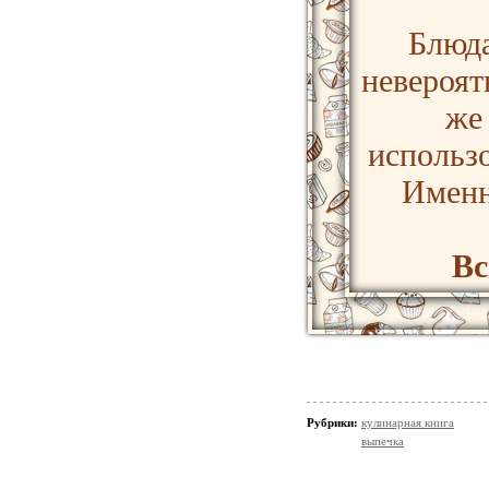
Блюда
невероят
же
использ
Именн
Вс
Рубрики:
кулинарная книга
выпечка