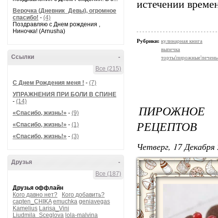
истечении време
Верочка (Дневник_Девы), огромное
спасибо!
-
(4)
Поздравляю с Днем рождения ,
Ниночка! (Arnusha)
Рубрики:
кулинарная книга
выпечка
Ссылки
-
торты'пирожные'печень
Все (215)
С Днем Рождения меня !
-
(7)
УПРАЖНЕНИЯ ПРИ БОЛИ В СПИНЕ
-
(14)
ПИРОЖНОЕ
«Спасибо, жизнь!»
-
(9)
РЕЦЕПТОВ
«Спасибо, жизнь!»
-
(1)
«Спасибо, жизнь!»
-
(3)
Четверг, 17 Декабря 
Друзья
-
Все (187)
Друзья оффлайн
Кого давно нет?
Кого добавить?
capten_CHIKA
emuchka
geniavegas
Kamelius
Larisa_Vini
Liudmila_Sceglova
lola-malvina