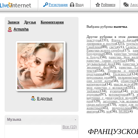
Регистрация
Вход
Рейтинги
Авос
Записи
Друзья
Комментарии
Выбрана рубрика
выпечка
.
Arnusha
Другие рубрики в этом дневн
текстуры
(231),
Флора и фауна
(
дневников и постов
(321),
торты'
Смайлики
(89),
свечи
(21),
Салаты 
Рамочки-золото,серебро
(17),
ра
бордюрные
(393),
рамочки 'черны
и бордо'
(56),
рамочки 'фон жел
рамочки 'синие голубые'
(109),
'музыкальный фон'
(16),
рамочки '
'весенний фон'
(67),
рамочки 'бл
текста
(154),
Приколы и юмор
программы
(84),
Полезности
(124
персонажи png
(60),
пельмени'ман
они хотят жить
(58),
общество
(
натюрморты
(14),
мысли вслух
(20
мои рамочки с коллажом
(331),
'пейзажи'
(34),
кумиры
(54),
кули
здоровье
(97),
котоматрица
(67),
картинки с движущейся водой
(6
В друзья
png
(129),
заготовки 'для коллаже
скрап.наборов
(170),
декор для д
животных
(45),
видеоролики
(90
аватары
(29),
sos
(36),
MORE
(4)
Музыка
-
Все (10)
ФРАНЦУЗСК