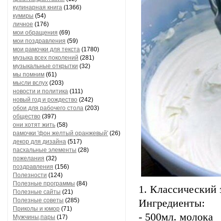
кулинарная книга
(1366)
кумиры
(54)
личное
(176)
мои обращения
(69)
мои поздравления
(59)
мои рамочки для текста
(1780)
музыка всех поколений
(281)
музыкальные открытки
(32)
мы помним
(61)
мысли вслух
(203)
новости и политика
(111)
новый год и рождество
(242)
обои для рабочего стола
(203)
общество
(397)
они хотят жить
(58)
рамочки 'фон желтый оранжевый'
(26)
декор для дизайна
(517)
пасхальные элементы
(28)
пожелания
(32)
поздравления
(156)
Полезности
(124)
Полезные программы
(84)
1. Классический 
Полезные сайты
(21)
Полезные советы
(285)
Ингредиенты:
Приколы и юмор
(71)
- 500мл. молока
Мужчины,пары
(17)