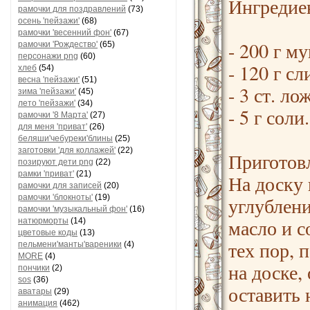
Ингредиен
рамочки для поздравлений
(73)
осень 'пейзажи'
(68)
рамочки 'весенний фон'
(67)
- 200 г му
рамочки 'Рождество'
(65)
персонажи png
(60)
- 120 г с
хлеб
(54)
весна 'пейзажи'
(51)
- 3 ст. ло
зима 'пейзажи'
(45)
лето 'пейзажи'
(34)
- 5 г соли.
рамочки '8 Марта'
(27)
для меня 'приват'
(26)
беляши'чебуреки'блины
(25)
заготовки 'для коллажей'
(22)
Приготов
позируют дети png
(22)
рамки 'приват'
(21)
На доску 
рамочки для записей
(20)
рамочки 'блокноты'
(19)
углублени
рамочки 'музыкальный фон'
(16)
масло и с
натюрморты
(14)
цветовые коды
(13)
тех пор, п
пельмени'манты'вареники
(4)
MORE
(4)
на доске,
пончики
(2)
sos
(36)
оставить 
аватары
(29)
анимация
(462)