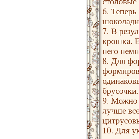
столовые 
6. Тепер
шоколадн
7. В резу
крошка. Е
него немн
8. Для ф
формирова
одинаковы
брусочки.
9. Можно
лучше все
цитрусовы
10. Для у