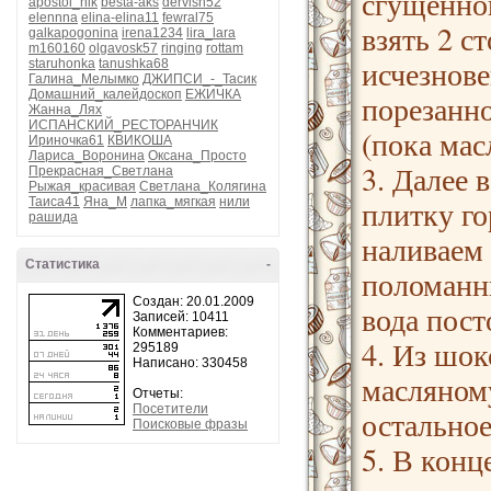
сгущённо
apostol_nik
besta-aks
dervish52
elennna
elina-elina11
fewral75
взять 2 с
galkapogonina
irena1234
lira_lara
m160160
olgavosk57
ringing
rottam
исчезнове
staruhonka
tanushka68
Галина_Мелымко
ДЖИПСИ_-_Тасик
Домашний_калейдоскоп
ЕЖИЧКА
порезанно
Жанна_Лях
ИСПАНСКИЙ_РЕСТОРАНЧИК
(пока мас
Ириночка61
КВИКОША
Лариса_Воронина
Оксана_Просто
3. Далее 
Прекрасная_Светлана
Рыжая_красивая
Светлана_Колягина
плитку го
Таиса41
Яна_М
лапка_мягкая
нили
рашида
наливаем 
Статистика
-
поломанн
Создан: 20.01.2009
вода пост
Записей: 10411
Комментариев:
4. Из шо
295189
Написано: 330458
масляному
Отчеты:
Посетители
остальное
Поисковые фразы
5. В кон