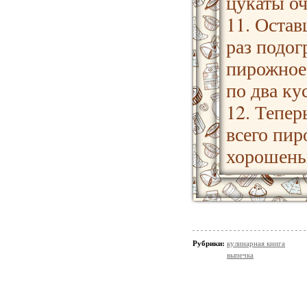
цукаты о
11. Остав
раз подог
пирожное
по два ку
12. Тепер
всего пир
хорошень
Рубрики:
кулинарная книга
выпечка