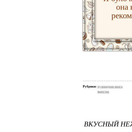
она 
реком
Рубрики:
кулинарная книга
выпечка
ВКУСНЫЙ НЕ