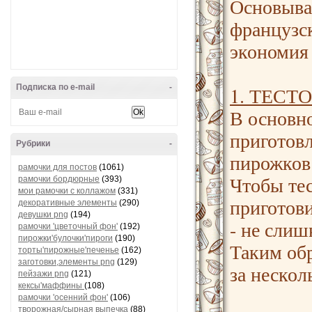
Основыва
французск
экономия 
Подписка по e-mail
-
1. ТЕСТ
В основно
приготовл
Рубрики
-
пирожков
рамочки для постов
(1061)
Чтобы те
рамочки бордюрные
(393)
мои рамочки с коллажом
(331)
приготов
декоративные элементы
(290)
девушки png
(194)
- не слиш
рамочки 'цветочный фон'
(192)
пирожки'булочки'пироги
(190)
Таким обр
торты'пирожные'печенье
(162)
заготовки,элементы png
(129)
за нескол
пейзажи png
(121)
кексы'маффины
(108)
рамочки 'осенний фон'
(106)
творожная/сырная выпечка
(88)