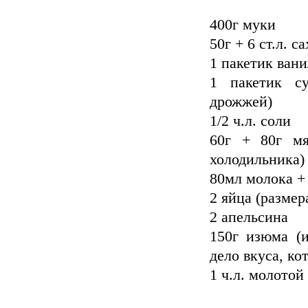
400г муки
50г + 6 ст.л. с
1 пакетик ван
1 пакетик с
дрожжей)
1/2 ч.л. соли
60г + 80г мя
холодильника)
80мл молока +
2 яйца (размер
2 апельсина
150г изюма (и
дело вкуса, ко
1 ч.л. молотой