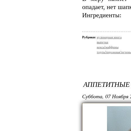
опадает, нет шап
Ингредиенты:
Рубрики:
кулинарная книга
выпечка
кексы'маффины
торты'пирожные'печень
АППЕТИТНЫЕ
Суббота, 07 Ноября 