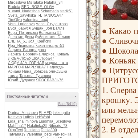
Mirosslava
MsTataka
Nataha_34
Radeia
RED_ROSE_OLGA
s_vami_Nadeshda
Schamada
starik51
Sveta_Savyhska
T-L
TANIUSA47
TimOlya
Valentina_begi
Vera_Larionova
Алла_Студентова
● Какао-п
Буся_бабуся
Бущан_Зоя
ВалИв
Вера_Петрикова
Волжанка-52
● Сливочн
Дневник_Девы
Дубовицкая_Галина
ЕЛЕНА_51
Зоя_Крайсик
Ира_Ивановна
Кахетинка
кот51
● Шоколад
Лариса_Виноградова
Лариса_Воронина
Лариса_Коваль
● Коньяк 
ЛЮБА-ЛЮБУШКА
Люба47
ЛЮДМИЛА_ГОРНАЯ
мадам-_тата
● Цитрусо
МАРГО-К
МАРЬЯША7
Надежда-
Ариана
Нина_Зобкова
оля-душка
таила
Татьяна_Гусакова
ПРИГОТ
Юрий_Дуданов
ЯРОСЛАВЛЬ76
1. Сперва
крошку. 
Постоянные читатели
-
Все (8419)
или мельн
Darina_Mincheva
ELMED
Inkkognito
перемоло
Ketevan
Laticia
LebWohl
Lida_shaliminova
Liudmila_Sceglova
2. В отд
Mahhha17
Natalinka25
Nitocris_73
OlgaText
Russlana
Taisia800
Tatyana19
Valentina_begi
Van-Toi-Ra