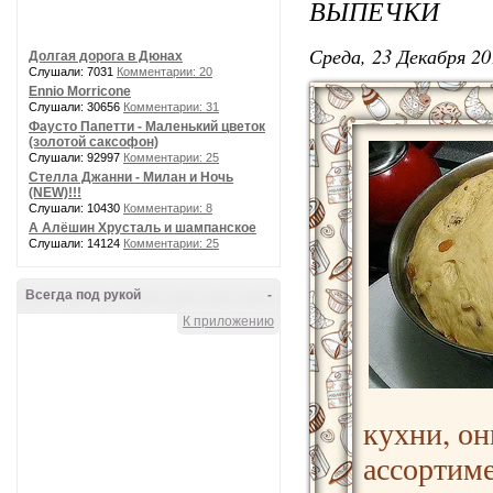
ВЫПЕЧКИ
Среда, 23 Декабря 20
Долгая дорога в Дюнах
Слушали: 7031
Комментарии: 20
Ennio Morricone
Слушали: 30656
Комментарии: 31
Фаусто Папетти - Маленький цветок
(золотой саксофон)
Слушали: 92997
Комментарии: 25
Стелла Джанни - Милан и Ночь
(NEW)!!!
Слушали: 10430
Комментарии: 8
А Алёшин Хрусталь и шампанское
Слушали: 14124
Комментарии: 25
Всегда под рукой
-
К приложению
кухни, он
ассортиме