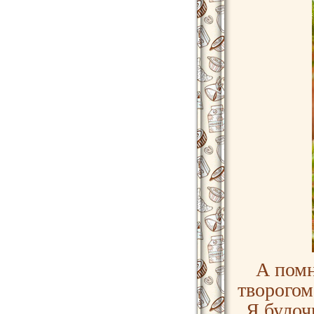
А помн
творогом
Я булоч