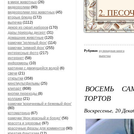
в мире животных
(26)
видеоролики
(90)
2. ПЕСО
видеоролики про животных
(45)
вторые блюда
(172)
выпечка
(1112)
декор из скрап.наборов
(170)
дары природы десерт
(31)
домашние животные
(120)
рамочки 'зеленый фон'
(114)
рамочки 'зимний фон'
(255)
Рубрики:
кулинарная книга
интересные фото
(217)
выпечка
интернет
(58)
информеры
(10)
картинки с движущейся водой
(6)
свечи
(21)
открытки
(358)
кино'мультфильмы
(25)
ВОСЕМЬ СА
клипарт
(808)
кнопки переходы
(8)
ТОРТОВ
коллажи
(21)
рамочки 'коричневый и бежевый фон'
(80)
Воскресенье, 20 Дека
котоматрица
(67)
рамочки 'фон красный и бордо'
(56)
красота и здоровье
(97)
красочные фразы для комментов
(90)
креатив,фантазии
(12)