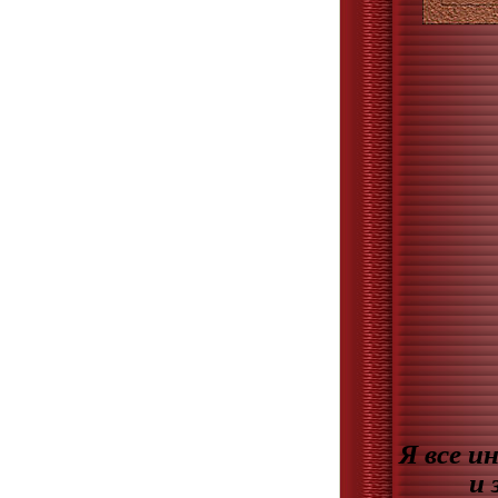
Я все и
и 