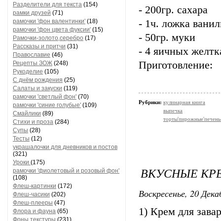
Разделители для текста
(154)
- 200гр. сахара
рамки друзей
(71)
рамочки 'фон валентинки'
(18)
- 1ч. ложка вани
рамочки 'фон цвета фуксии'
(15)
- 50гр. муки
Рамочки-золото,серебро
(17)
Рассказы и притчи
(31)
- 4 яичных желтк
Православие
(46)
Приготовление:
Рецепты ЗОЖ
(248)
Рукоделие
(105)
С днём рождения
(25)
Салаты и закуски
(119)
рамочки 'светлый фон'
(70)
Рубрики:
кулинарная книга
рамочки 'синие голубые'
(109)
выпечка
Смайлики
(89)
торты'пирожные'печень
Стихи и проза
(284)
Супы
(28)
Тесты
(12)
украшалочки для дневников и постов
(321)
Уроки
(175)
ВКУСНЫЕ КРЕ
рамочки 'фиолетовый и розовый фон'
(108)
Флеш-картинки
(172)
Воскресенье, 20 Дека
Флеш-часики
(202)
Флеш-плееры
(47)
1) Крем для зав
Флора и фауна
(65)
Фоны текстуры
(231)