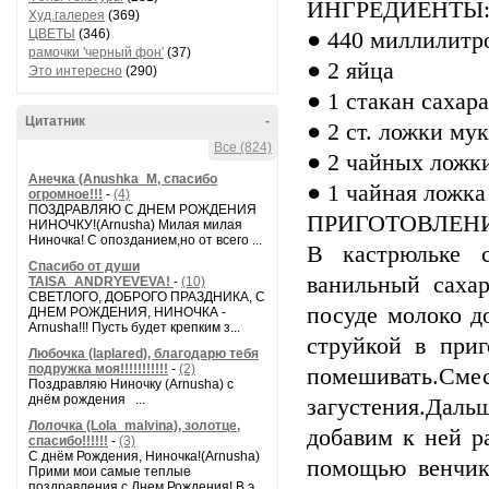
ИНГРЕДИЕНТЫ
Худ.галерея
(369)
ЦВЕТЫ
(346)
● 440 миллилитр
рамочки 'черный фон'
(37)
● 2 яйца
Это интересно
(290)
● 1 стакан сахара
Цитатник
-
● 2 ст. ложки му
Все (824)
● 2 чайных ложк
Анечка (Anushka_M, спасибо
● 1 чайная ложка
огромное!!!
-
(4)
ПОЗДРАВЛЯЮ С ДНЕМ РОЖДЕНИЯ
ПРИГОТОВЛЕНИ
НИНОЧКУ!(Arnusha) Милая милая
Ниночка! С опозданием,но от всего ...
В кастрюльке 
Спасибо от души
ванильный саха
TAISA_ANDRYEVEVA!
-
(10)
СВЕТЛОГО, ДОБРОГО ПРАЗДНИКА, С
посуде молоко д
ДНЕМ РОЖДЕНИЯ, НИНОЧКА -
Arnusha!!! Пусть будет крепким з...
струйкой в приг
Любочка (laplared), благодарю тебя
подружка моя!!!!!!!!!!!
-
(2)
помешивать.Сме
Поздравляю Ниночку (Arnusha) с
днём рождения ...
загустения.Дал
Лолочка (Lola_malvina), золотце,
добавим к ней р
спасибо!!!!!!
-
(3)
С днём Рождения, Ниночка!(Аrnusha)
помощью венчик
Прими мои самые теплые
поздравления с Днем Рождения! В э...