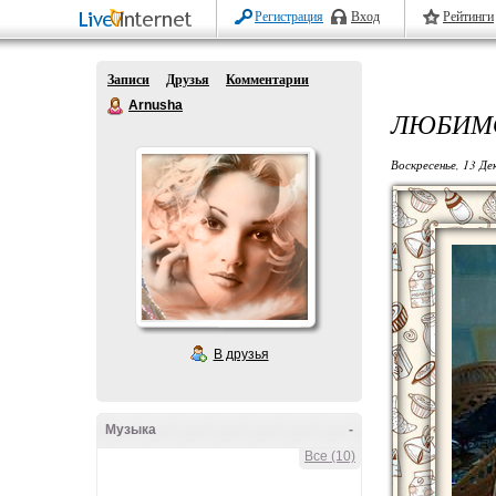
Регистрация
Вход
Рейтинги
Записи
Друзья
Комментарии
Arnusha
ЛЮБИМО
Воскресенье, 13 Де
В друзья
Музыка
-
Все (10)