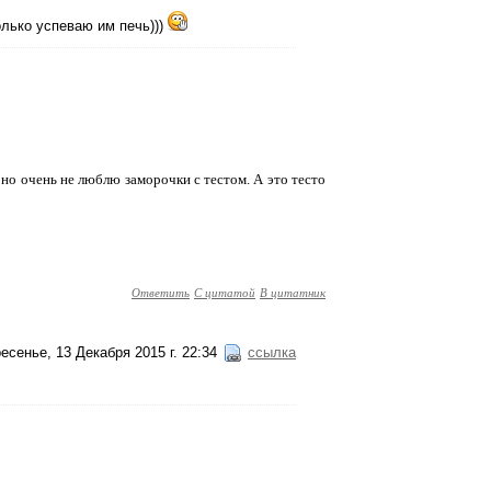
олько успеваю им печь)))
но очень не люблю заморочки с тестом. А это тесто
Ответить
С цитатой
В цитатник
есенье, 13 Декабря 2015 г. 22:34
ссылка