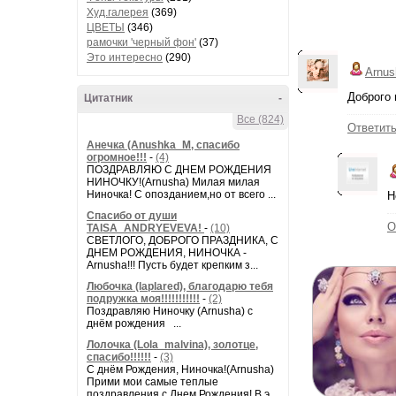
Худ.галерея
(369)
ЦВЕТЫ
(346)
рамочки 'черный фон'
(37)
Это интересно
(290)
Arnus
Доброго 
Цитатник
-
Все (824)
Ответит
Анечка (Anushka_M, спасибо
огромное!!!
-
(4)
ПОЗДРАВЛЯЮ С ДНЕМ РОЖДЕНИЯ
НИНОЧКУ!(Arnusha) Милая милая
Ниночка! С опозданием,но от всего ...
Н
Спасибо от души
О
TAISA_ANDRYEVEVA!
-
(10)
СВЕТЛОГО, ДОБРОГО ПРАЗДНИКА, С
ДНЕМ РОЖДЕНИЯ, НИНОЧКА -
Arnusha!!! Пусть будет крепким з...
Любочка (laplared), благодарю тебя
подружка моя!!!!!!!!!!!
-
(2)
Поздравляю Ниночку (Arnusha) с
днём рождения ...
Лолочка (Lola_malvina), золотце,
спасибо!!!!!!
-
(3)
С днём Рождения, Ниночка!(Аrnusha)
Прими мои самые теплые
поздравления с Днем Рождения! В э...