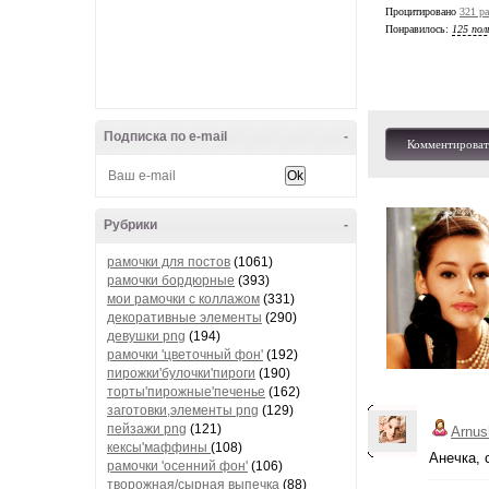
Процитировано
321 ра
Понравилось:
125 пол
Подписка по e-mail
-
Комментироват
Рубрики
-
рамочки для постов
(1061)
рамочки бордюрные
(393)
мои рамочки с коллажом
(331)
декоративные элементы
(290)
девушки png
(194)
рамочки 'цветочный фон'
(192)
пирожки'булочки'пироги
(190)
торты'пирожные'печенье
(162)
заготовки,элементы png
(129)
пейзажи png
(121)
Arnus
кексы'маффины
(108)
Анечка, 
рамочки 'осенний фон'
(106)
творожная/сырная выпечка
(88)