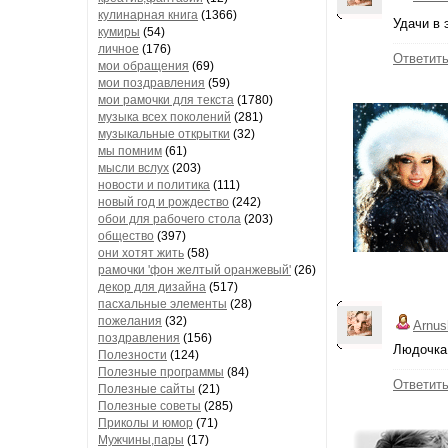
кулинарная книга
(1366)
Удачи в 
кумиры
(54)
личное
(176)
Ответит
мои обращения
(69)
мои поздравления
(59)
мои рамочки для текста
(1780)
музыка всех поколений
(281)
музыкальные открытки
(32)
мы помним
(61)
мысли вслух
(203)
новости и политика
(111)
новый год и рождество
(242)
обои для рабочего стола
(203)
общество
(397)
они хотят жить
(58)
рамочки 'фон желтый оранжевый'
(26)
декор для дизайна
(517)
пасхальные элементы
(28)
пожелания
(32)
Arnus
поздравления
(156)
Людочка,
Полезности
(124)
Полезные программы
(84)
Ответит
Полезные сайты
(21)
Полезные советы
(285)
Приколы и юмор
(71)
Мужчины,пары
(17)