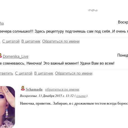
Воскр
ha
вечера солнышко!!! Здесь рецептуру подгоняешь сам под себя..И очень 
ь
С цитатой
В цитатник
Обратиться по имени
Понед
Domenika_Live
е сомневаюсь, Ниночка! Это важный момент! Удачи Вам во всем!
тветить
С цитатой
В цитатник
Обратиться по имени
Schamada
обратиться по имени
Воскресенье, 13 Декабря 2015 г. 11:12 (
ссылка
)
Ниночка, приветик.. Забираю, я с дрожжевым тестом всегда борюсь