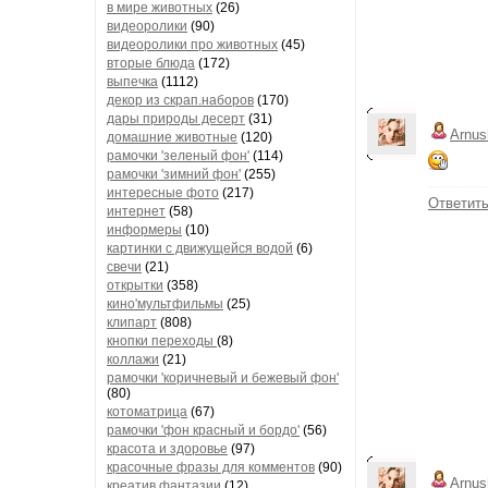
в мире животных
(26)
видеоролики
(90)
видеоролики про животных
(45)
вторые блюда
(172)
выпечка
(1112)
декор из скрап.наборов
(170)
дары природы десерт
(31)
Arnus
домашние животные
(120)
рамочки 'зеленый фон'
(114)
рамочки 'зимний фон'
(255)
интересные фото
(217)
Ответит
интернет
(58)
информеры
(10)
картинки с движущейся водой
(6)
свечи
(21)
открытки
(358)
кино'мультфильмы
(25)
клипарт
(808)
кнопки переходы
(8)
коллажи
(21)
рамочки 'коричневый и бежевый фон'
(80)
котоматрица
(67)
рамочки 'фон красный и бордо'
(56)
красота и здоровье
(97)
красочные фразы для комментов
(90)
Arnus
креатив,фантазии
(12)