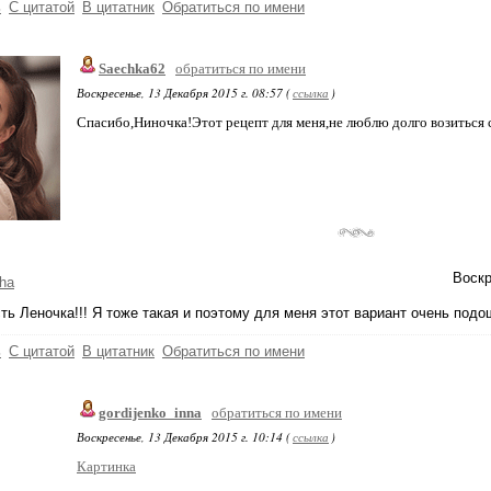
ь
С цитатой
В цитатник
Обратиться по имени
Saechka62
обратиться по имени
Воскресенье, 13 Декабря 2015 г. 08:57 (
ссылка
)
Спасибо,Ниночка!Этот рецепт для меня,не люблю долго возиться 
Воскр
ha
ть Леночка!!! Я тоже такая и поэтому для меня этот вариант очень подо
ь
С цитатой
В цитатник
Обратиться по имени
gordijenko_inna
обратиться по имени
Воскресенье, 13 Декабря 2015 г. 10:14 (
ссылка
)
Картинка