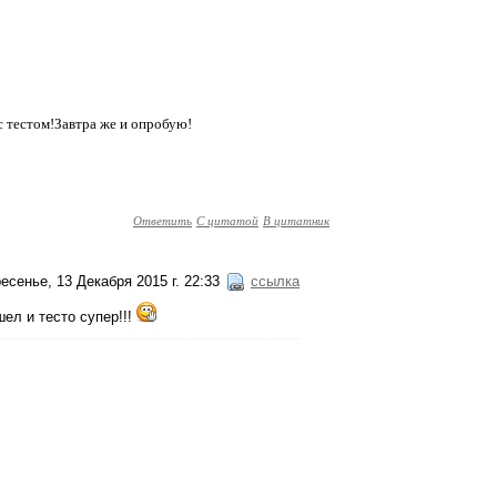
с тестом!Завтра же и опробую!
Ответить
С цитатой
В цитатник
есенье, 13 Декабря 2015 г. 22:33
ссылка
шел и тесто супер!!!