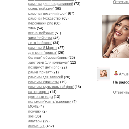
Ответит
рамочки для поздравлений
(73)
осень 'пейзажи'
(68)
рамочки 'весенний фон'
(67)
рамочки 'Рождество'
(65)
персонажи png
(60)
хлеб
(54)
весна 'пейзажи'
(51)
зима 'пейзажи'
(45)
лето 'пейзажи'
(34)
рамочки '8 Марта'
(27)
для меня 'приват'
(26)
беляши'чебуреки'блины
(25)
заготовки 'для коллажей'
(22)
позируют дети png
(22)
рамки 'приват'
(21)
Arnus
рамочки для записей
(20)
рамочки 'блокноты'
(19)
На радос
рамочки 'музыкальный фон'
(16)
натюрморты
(14)
Ответит
цветовые коды
(13)
пельмени'манты'вареники
(4)
MORE
(4)
пончики
(2)
sos
(36)
аватары
(29)
анимация
(462)