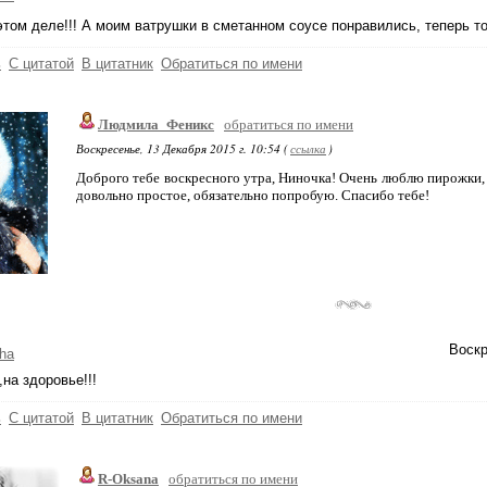
этом деле!!! А моим ватрушки в сметанном соусе понравились, теперь т
ь
С цитатой
В цитатник
Обратиться по имени
Людмила_Феникс
обратиться по имени
Воскресенье, 13 Декабря 2015 г. 10:54 (
ссылка
)
Доброго тебе воскресного утра, Ниночка! Очень люблю пирожки, 
довольно простое, обязательно попробую. Спасибо тебе!
Воскр
ha
на здоровье!!!
ь
С цитатой
В цитатник
Обратиться по имени
R-Oksana
обратиться по имени