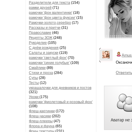
Разделители для текста
(154)
рамки друзей
(71)
рамочки 'фон валентинки'
(18)
рамочки 'фон цвета фуксии'
(15)
Рамочки-золото,серебро
(17)
Рассказы и притчи
(31)
Православие
(46)
Рецепты ЗОЖ
(248)
Рукоделие
(105)
С днём рождения
(25)
Салаты и закуски
(119)
Arnus
рамочки 'светлый фон'
(70)
Оксаночк
рамочки 'синие голубые'
(109)
Смайлики
(89)
Ответит
Стихи и проза
(284)
Супы
(28)
Тесты
(12)
украшалочки для дневников и постов
(321)
Уроки
(175)
рамочки 'фиолетовый и розовый фон'
(108)
Флеш-картинки
(172)
Флеш-часики
(202)
Флеш-плееры
(47)
Флора и фауна
(65)
Фоны текстуры
(231)