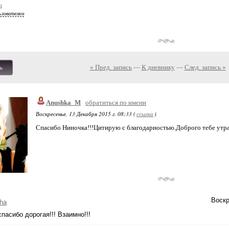
з
ьзователям
« Пред. запись
—
К дневнику
—
След. запись »
ь
Anushka_M
обратиться по имени
Воскресенье, 13 Декабря 2015 г. 08:33 (
ссылка
)
Спасибо Ниночка!!!Цитирую с благодарностью.Доброго тебе утра 
Воскр
ha
спасибо дорогая!!! Взаимно!!!