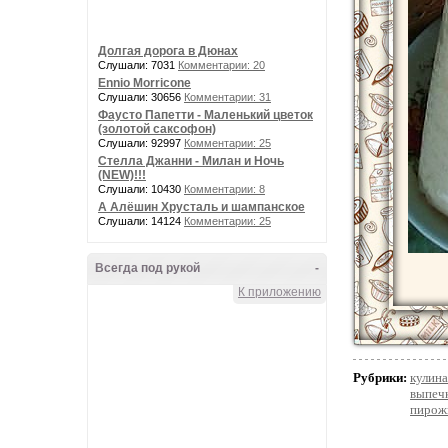
Долгая дорога в Дюнах
Слушали: 7031
Комментарии: 20
Ennio Morricone
Слушали: 30656
Комментарии: 31
Фаусто Папетти - Маленький цветок
(золотой саксофон)
Слушали: 92997
Комментарии: 25
Стелла Джанни - Милан и Ночь
(NEW)!!!
Слушали: 10430
Комментарии: 8
А Алёшин Хрусталь и шампанское
Слушали: 14124
Комментарии: 25
Всегда под рукой
-
К приложению
Рубрики:
кулина
выпеч
пирожк