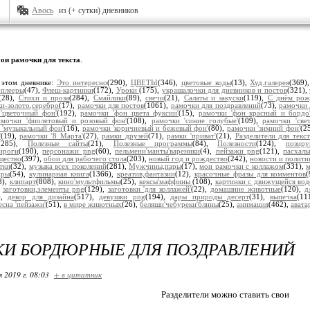
Авось
из (+ сутки) дневников
ои рамочки для текста
.
 этом дневнике:
Это интересно
(290),
ЦВЕТЫ
(346),
цветовые коды
(13),
Худ.галерея
(369)
плееры
(47),
Флеш-картинки
(172),
Уроки
(175),
украшалочки для дневников и постов
(321),
(28),
Стихи и проза
(284),
Смайлики
(89),
свечи
(21),
Салаты и закуски
(119),
С днём рож
и-золото,серебро
(17),
рамочки для постов
(1061),
рамочки для поздравлений
(73),
рамочки 
'цветочный фон'
(192),
рамочки 'фон цвета фуксии'
(15),
рамочки 'фон красный и бордо
амочки 'фиолетовый и розовый фон'
(108),
рамочки 'синие голубые'
(109),
рамочки 'све
 'музыкальный фон'
(16),
рамочки 'коричневый и бежевый фон'
(80),
рамочки 'зимний фон'
(2
'
(19),
рамочки '8 Марта'
(27),
рамки друзей
(71),
рамки 'приват'
(21),
Разделители для текст
(285),
Полезные сайты
(21),
Полезные программы
(84),
Полезности
(124),
позир
ироги
(190),
персонажи png
(60),
пельмени'манты'вареники
(4),
пейзажи png
(121),
пасхал
щество
(397),
обои для рабочего стола
(203),
новый год и рождество
(242),
новости и полити
тки
(32),
музыка всех поколений
(281),
Мужчины,пары
(17),
мои рамочки с коллажом
(331),
м
иры
(54),
кулинарная книга
(1366),
креатив,фантазии
(12),
красочные фразы для комментов
8),
клипарт
(808),
кино'мультфильмы
(25),
кексы'маффины
(108),
картинки с движущейся вод
,
заготовки,элементы png
(129),
заготовки 'для коллажей'
(22),
домашние животные
(120),
д
),
декор для дизайна
(517),
девушки png
(194),
дары природы десерт
(31),
выпечка
(11
есна 'пейзажи'
(51),
в мире животных
(26),
беляши'чебуреки'блины
(25),
анимация
(462),
авата
КИ БОРДЮРНЫЕ ДЛЯ ПОЗДРАВЛЕНИЙ
я 2019 г. 08:03
+ в цитатник
Разделители можно ставить свои