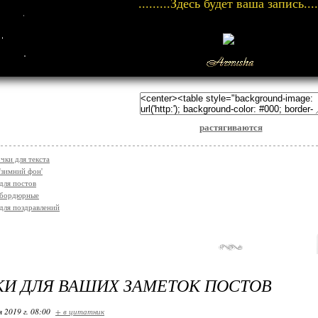
.........Здесь будет ваша запись....
растягиваются
чки для текста
'зимний фон'
для постов
 бордюрные
для поздравлений
И ДЛЯ ВАШИХ ЗАМЕТОК ПОСТОВ
я 2019 г. 08:00
+ в цитатник