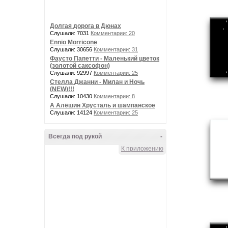
Долгая дорога в Дюнах
Слушали: 7031
Комментарии: 20
Ennio Morricone
Слушали: 30656
Комментарии: 31
Фаусто Папетти - Маленький цветок
(золотой саксофон)
Слушали: 92997
Комментарии: 25
Стелла Джанни - Милан и Ночь
(NEW)!!!
Слушали: 10430
Комментарии: 8
А Алёшин Хрусталь и шампанское
Слушали: 14124
Комментарии: 25
Всегда под рукой
-
К приложению