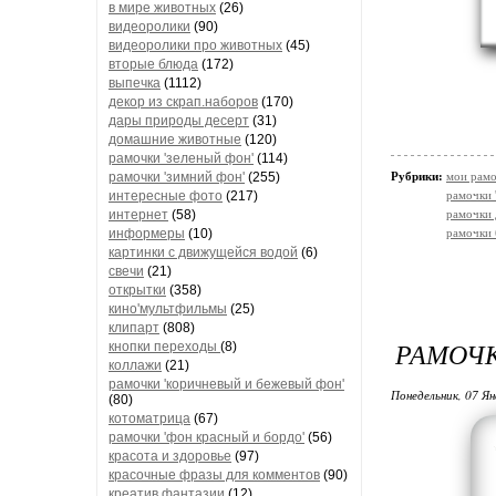
в мире животных
(26)
видеоролики
(90)
видеоролики про животных
(45)
вторые блюда
(172)
выпечка
(1112)
декор из скрап.наборов
(170)
дары природы десерт
(31)
домашние животные
(120)
рамочки 'зеленый фон'
(114)
рамочки 'зимний фон'
(255)
Рубрики:
мои рамо
интересные фото
(217)
рамочки 
интернет
(58)
рамочки 
информеры
(10)
рамочки
картинки с движущейся водой
(6)
свечи
(21)
открытки
(358)
кино'мультфильмы
(25)
клипарт
(808)
РАМОЧК
кнопки переходы
(8)
коллажи
(21)
рамочки 'коричневый и бежевый фон'
Понедельник, 07 Ян
(80)
котоматрица
(67)
рамочки 'фон красный и бордо'
(56)
красота и здоровье
(97)
красочные фразы для комментов
(90)
креатив,фантазии
(12)