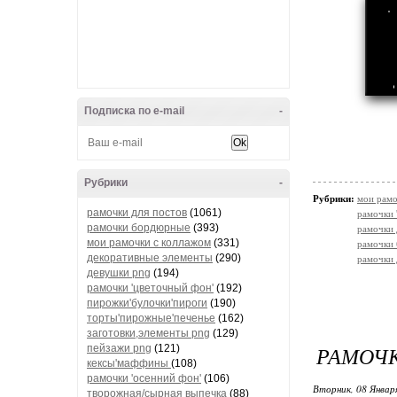
Подписка по e-mail
-
Рубрики
-
Рубрики:
мои рамо
рамочки для постов
(1061)
рамочки 
рамочки бордюрные
(393)
рамочки 
мои рамочки с коллажом
(331)
рамочки
декоративные элементы
(290)
рамочки 
девушки png
(194)
рамочки 'цветочный фон'
(192)
пирожки'булочки'пироги
(190)
торты'пирожные'печенье
(162)
заготовки,элементы png
(129)
РАМОЧК
пейзажи png
(121)
кексы'маффины
(108)
рамочки 'осенний фон'
(106)
Вторник, 08 Январ
творожная/сырная выпечка
(88)