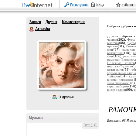
Регистрация
Вход
Рейтинги
Записи
Друзья
Комментарии
Выбрана рубрика
м
Arnusha
Другие рубрики в
часики
(202),
Флеш-
выпечка
(88),
Супы
притчи
(31),
Рамочк
фон'
(37),
рамочки 
валентинки'
(18),
р
фон'
(106),
рамочки
рамочки 'блокноты
Полезные советы
пирожки'булочки'п
хотят жить
(58),
об
музыкальные откры
'пейзажи'
(34),
кум
кнопки переходы
(
зима 'пейзажи'
(45)
скрап.наборов
(170
видеоролики
(90),
в
В друзья
РАМОЧ
Музыка
-
Вторник, 08 Январ
Все (10)