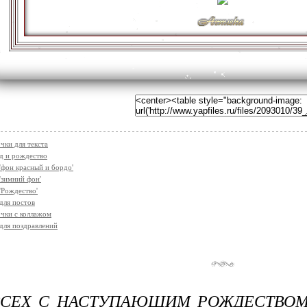
чки для текста
д и рождество
'фон красный и бордо'
'зимний фон'
'Рождество'
для постов
чки с коллажом
для поздравлений
 ВСЕХ С НАСТУПАЮЩИМ РОЖДЕСТВО