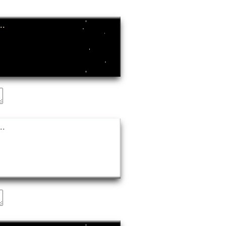
..
..