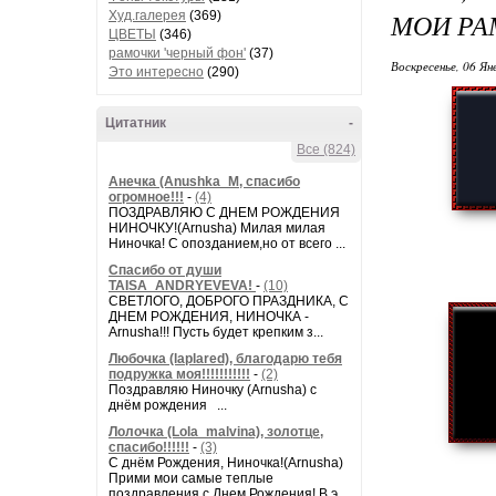
МОИ РА
Худ.галерея
(369)
ЦВЕТЫ
(346)
рамочки 'черный фон'
(37)
Воскресенье, 06 Ян
Это интересно
(290)
Цитатник
-
Все (824)
Анечка (Anushka_M, спасибо
огромное!!!
-
(4)
ПОЗДРАВЛЯЮ С ДНЕМ РОЖДЕНИЯ
НИНОЧКУ!(Arnusha) Милая милая
Ниночка! С опозданием,но от всего ...
Спасибо от души
TAISA_ANDRYEVEVA!
-
(10)
СВЕТЛОГО, ДОБРОГО ПРАЗДНИКА, С
ДНЕМ РОЖДЕНИЯ, НИНОЧКА -
Arnusha!!! Пусть будет крепким з...
Любочка (laplared), благодарю тебя
подружка моя!!!!!!!!!!!
-
(2)
Поздравляю Ниночку (Arnusha) с
днём рождения ...
Лолочка (Lola_malvina), золотце,
спасибо!!!!!!
-
(3)
С днём Рождения, Ниночка!(Аrnusha)
Прими мои самые теплые
поздравления с Днем Рождения! В э...