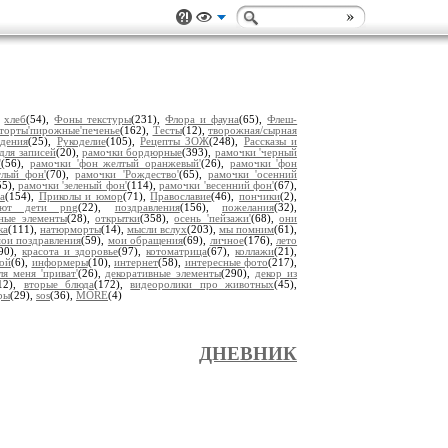
,
хлеб
(54),
Фоны текстуры
(231),
Флора и фауна
(65),
Флеш-
торты'пирожные'печенье
(162),
Тесты
(12),
творожная/сырная
дения
(25),
Рукоделие
(105),
Рецепты ЗОЖ
(248),
Рассказы и
для записей
(20),
рамочки бордюрные
(393),
рамочки 'черный
'
(56),
рамочки 'фон желтый оранжевый'
(26),
рамочки 'фон
тлый фон'
(70),
рамочки 'Рождество'
(65),
рамочки 'осенний
55),
рамочки 'зеленый фон'
(114),
рамочки 'весенний фон'
(67),
а
(154),
Приколы и юмор
(71),
Православие
(46),
пончики
(2),
уют дети png
(22),
поздравления
(156),
пожелания
(32),
ьные элементы
(28),
открытки
(358),
осень 'пейзажи'
(68),
они
ка
(111),
натюрморты
(14),
мысли вслух
(203),
мы помним
(61),
ои поздравления
(59),
мои обращения
(69),
личное
(176),
лето
(90),
красота и здоровье
(97),
котоматрица
(67),
коллажи
(21),
ой
(6),
информеры
(10),
интернет
(58),
интересные фото
(217),
ля меня 'приват'
(26),
декоративные элементы
(290),
декор из
12),
вторые блюда
(172),
видеоролики про животных
(45),
ры
(29),
sos
(36),
MORE
(4)
ДНЕВНИК