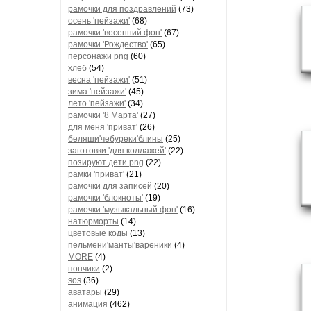
рамочки для поздравлений
(73)
осень 'пейзажи'
(68)
рамочки 'весенний фон'
(67)
рамочки 'Рождество'
(65)
персонажи png
(60)
хлеб
(54)
весна 'пейзажи'
(51)
зима 'пейзажи'
(45)
лето 'пейзажи'
(34)
рамочки '8 Марта'
(27)
для меня 'приват'
(26)
беляши'чебуреки'блины
(25)
заготовки 'для коллажей'
(22)
позируют дети png
(22)
рамки 'приват'
(21)
рамочки для записей
(20)
рамочки 'блокноты'
(19)
рамочки 'музыкальный фон'
(16)
натюрморты
(14)
цветовые коды
(13)
пельмени'манты'вареники
(4)
MORE
(4)
пончики
(2)
sos
(36)
аватары
(29)
анимация
(462)