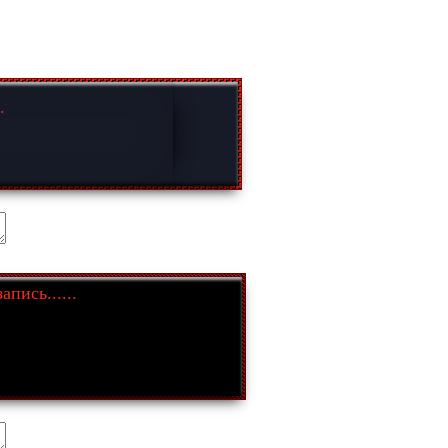
.
апись......