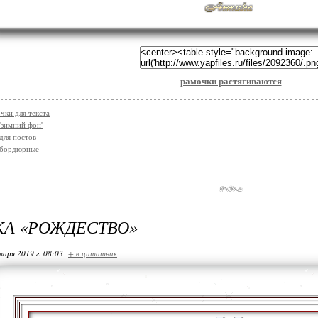
рамочки растягиваются
чки для текста
'зимний фон'
для постов
 бордюрные
А «РОЖДЕСТВО»
варя 2019 г. 08:03
+ в цитатник