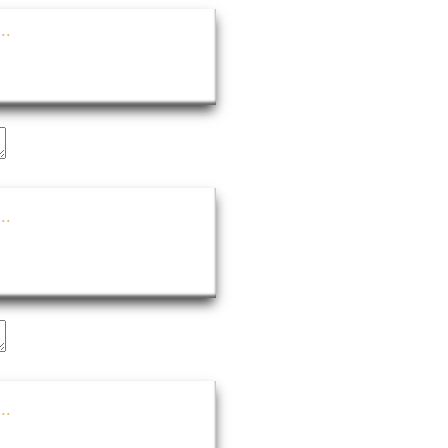
..
..
..