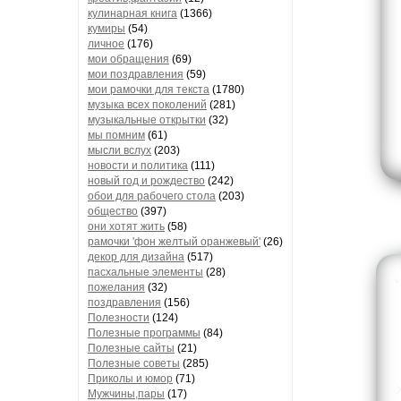
кулинарная книга
(1366)
кумиры
(54)
личное
(176)
мои обращения
(69)
мои поздравления
(59)
мои рамочки для текста
(1780)
музыка всех поколений
(281)
музыкальные открытки
(32)
мы помним
(61)
мысли вслух
(203)
новости и политика
(111)
новый год и рождество
(242)
обои для рабочего стола
(203)
общество
(397)
они хотят жить
(58)
рамочки 'фон желтый оранжевый'
(26)
декор для дизайна
(517)
пасхальные элементы
(28)
пожелания
(32)
поздравления
(156)
Полезности
(124)
Полезные программы
(84)
Полезные сайты
(21)
Полезные советы
(285)
Приколы и юмор
(71)
Мужчины,пары
(17)