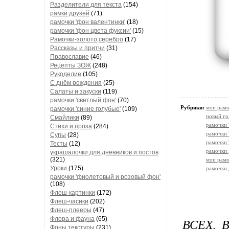
Разделители для текста
(154)
рамки друзей
(71)
рамочки 'фон валентинки'
(18)
рамочки 'фон цвета фуксии'
(15)
Рамочки-золото,серебро
(17)
Рассказы и притчи
(31)
Православие
(46)
Рецепты ЗОЖ
(248)
Рукоделие
(105)
С днём рождения
(25)
Салаты и закуски
(119)
рамочки 'светлый фон'
(70)
Рубрики:
мои рамо
рамочки 'синие голубые'
(109)
новый го
Смайлики
(89)
рамочки 
Стихи и проза
(284)
рамочки 
Супы
(28)
рамочки 
Тесты
(12)
рамочки 
украшалочки для дневников и постов
(321)
мои рамо
Уроки
(175)
рамочки 
рамочки 'фиолетовый и розовый фон'
(108)
Флеш-картинки
(172)
Флеш-часики
(202)
Флеш-плееры
(47)
Флора и фауна
(65)
ВСЕХ,
Фоны текстуры
(231)