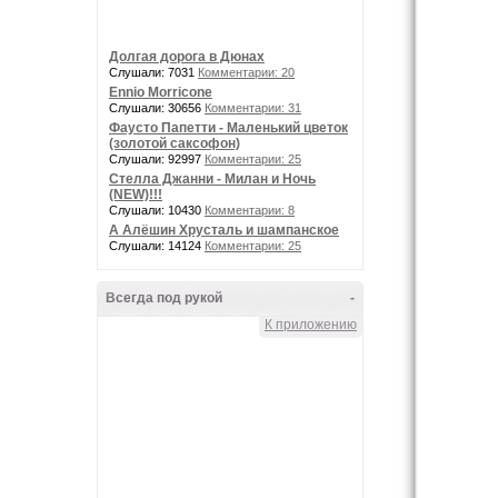
Долгая дорога в Дюнах
Слушали: 7031
Комментарии: 20
Ennio Morricone
Слушали: 30656
Комментарии: 31
Фаусто Папетти - Маленький цветок
(золотой саксофон)
Слушали: 92997
Комментарии: 25
Стелла Джанни - Милан и Ночь
(NEW)!!!
Слушали: 10430
Комментарии: 8
А Алёшин Хрусталь и шампанское
Слушали: 14124
Комментарии: 25
Всегда под рукой
-
К приложению