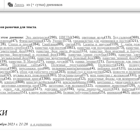
Авось
из (+ сутки) дневников
ои рамочки для текста
.
 этом дневнике:
Это интересно
(290),
ЦВЕТЫ
(346),
цветовые коды
(13),
Худ.галерея
(369)
плееры
(47),
Флеш-картинки
(172),
Уроки
(175),
украшалочки для дневников и постов
(321),
(28),
Стихи и проза
(284),
Смайлики
(89),
свечи
(21),
Салаты и закуски
(119),
С днём рож
и-золото,серебро
(17),
рамочки для постов
(1061),
рамочки для поздравлений
(73),
рамочки 
'цветочный фон'
(192),
рамочки 'фон цвета фуксии'
(15),
рамочки 'фон красный и бордо
амочки 'фиолетовый и розовый фон'
(108),
рамочки 'синие голубые'
(109),
рамочки 'све
 'музыкальный фон'
(16),
рамочки 'коричневый и бежевый фон'
(80),
рамочки 'зимний фон'
(2
'
(19),
рамочки '8 Марта'
(27),
рамки друзей
(71),
рамки 'приват'
(21),
Разделители для текст
(285),
Полезные сайты
(21),
Полезные программы
(84),
Полезности
(124),
позир
ироги
(190),
персонажи png
(60),
пельмени'манты'вареники
(4),
пейзажи png
(121),
пасхал
щество
(397),
обои для рабочего стола
(203),
новый год и рождество
(242),
новости и полити
тки
(32),
музыка всех поколений
(281),
Мужчины,пары
(17),
мои рамочки с коллажом
(331),
м
иры
(54),
кулинарная книга
(1366),
креатив,фантазии
(12),
красочные фразы для комментов
8),
клипарт
(808),
кино'мультфильмы
(25),
кексы'маффины
(108),
картинки с движущейся вод
,
заготовки,элементы png
(129),
заготовки 'для коллажей'
(22),
домашние животные
(120),
д
),
декор для дизайна
(517),
девушки png
(194),
дары природы десерт
(31),
выпечка
(11
есна 'пейзажи'
(51),
в мире животных
(26),
беляши'чебуреки'блины
(25),
анимация
(462),
авата
КИ
ября 2023 г. 21:28
+ в цитатник