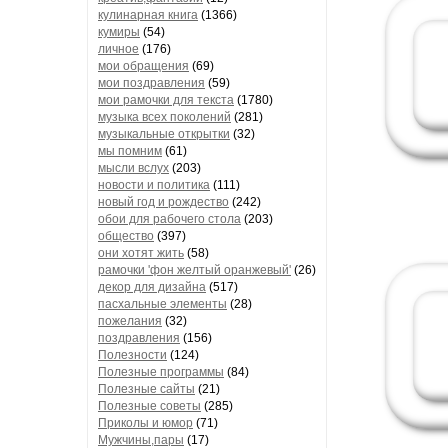
кулинарная книга
(1366)
кумиры
(54)
личное
(176)
мои обращения
(69)
мои поздравления
(59)
мои рамочки для текста
(1780)
музыка всех поколений
(281)
музыкальные открытки
(32)
мы помним
(61)
мысли вслух
(203)
новости и политика
(111)
новый год и рождество
(242)
обои для рабочего стола
(203)
общество
(397)
они хотят жить
(58)
рамочки 'фон желтый оранжевый'
(26)
декор для дизайна
(517)
пасхальные элементы
(28)
пожелания
(32)
поздравления
(156)
Полезности
(124)
Полезные программы
(84)
Полезные сайты
(21)
Полезные советы
(285)
Приколы и юмор
(71)
Мужчины,пары
(17)