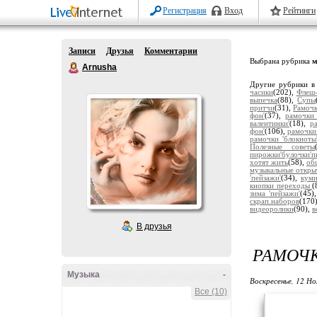
Регистрация
Вход
Рейтинги
Записи
Друзья
Комментарии
Выбрана рубрика
м
Arnusha
Другие рубрики в
часики
(202),
Флеш-
выпечка
(88),
Супы
притчи
(31),
Рамочк
фон'
(37),
рамочки 
валентинки'
(18),
р
фон'
(106),
рамочки
рамочки 'блокноты
Полезные советы
пирожки'булочки'п
хотят жить
(58),
об
музыкальные откры
'пейзажи'
(34),
кум
кнопки переходы
(
зима 'пейзажи'
(45)
скрап.наборов
(170
видеоролики
(90),
в
В друзья
РАМОЧ
Музыка
-
Воскресенье, 12 Но
Все (10)