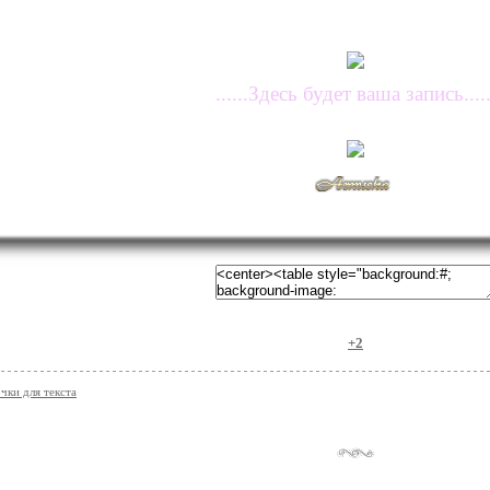
......Здесь будет ваша запись.....
+2
чки для текста