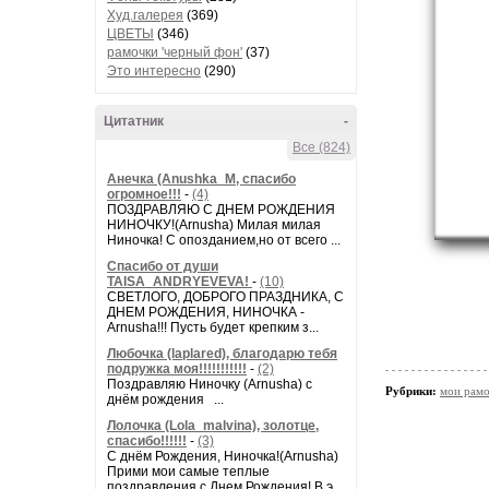
Худ.галерея
(369)
ЦВЕТЫ
(346)
рамочки 'черный фон'
(37)
Это интересно
(290)
Цитатник
-
Все (824)
Анечка (Anushka_M, спасибо
огромное!!!
-
(4)
ПОЗДРАВЛЯЮ С ДНЕМ РОЖДЕНИЯ
НИНОЧКУ!(Arnusha) Милая милая
Ниночка! С опозданием,но от всего ...
Спасибо от души
TAISA_ANDRYEVEVA!
-
(10)
СВЕТЛОГО, ДОБРОГО ПРАЗДНИКА, С
ДНЕМ РОЖДЕНИЯ, НИНОЧКА -
Arnusha!!! Пусть будет крепким з...
Любочка (laplared), благодарю тебя
подружка моя!!!!!!!!!!!
-
(2)
Поздравляю Ниночку (Arnusha) с
Рубрики:
мои рамо
днём рождения ...
Лолочка (Lola_malvina), золотце,
спасибо!!!!!!
-
(3)
С днём Рождения, Ниночка!(Аrnusha)
Прими мои самые теплые
поздравления с Днем Рождения! В э...