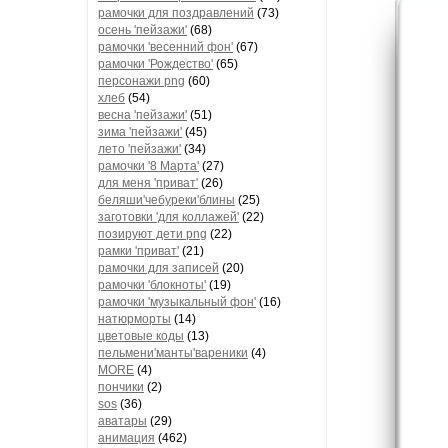
рамочки для поздравлений
(73)
осень 'пейзажи'
(68)
рамочки 'весенний фон'
(67)
рамочки 'Рождество'
(65)
персонажи png
(60)
хлеб
(54)
весна 'пейзажи'
(51)
зима 'пейзажи'
(45)
лето 'пейзажи'
(34)
рамочки '8 Марта'
(27)
для меня 'приват'
(26)
беляши'чебуреки'блины
(25)
заготовки 'для коллажей'
(22)
позируют дети png
(22)
рамки 'приват'
(21)
рамочки для записей
(20)
рамочки 'блокноты'
(19)
рамочки 'музыкальный фон'
(16)
натюрморты
(14)
цветовые коды
(13)
пельмени'манты'вареники
(4)
MORE
(4)
пончики
(2)
sos
(36)
аватары
(29)
анимация
(462)