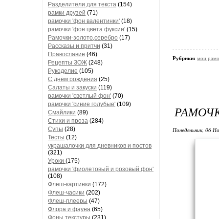
Разделители для текста
(154)
рамки друзей
(71)
рамочки 'фон валентинки'
(18)
рамочки 'фон цвета фуксии'
(15)
Рамочки-золото,серебро
(17)
Рассказы и притчи
(31)
Православие
(46)
Рубрики:
мои рамо
Рецепты ЗОЖ
(248)
Рукоделие
(105)
С днём рождения
(25)
Салаты и закуски
(119)
рамочки 'светлый фон'
(70)
рамочки 'синие голубые'
(109)
РАМОЧ
Смайлики
(89)
Стихи и проза
(284)
Супы
(28)
Понедельник, 06 Но
Тесты
(12)
украшалочки для дневников и постов
(321)
Уроки
(175)
рамочки 'фиолетовый и розовый фон'
(108)
Флеш-картинки
(172)
Флеш-часики
(202)
Флеш-плееры
(47)
Флора и фауна
(65)
Фоны текстуры
(231)