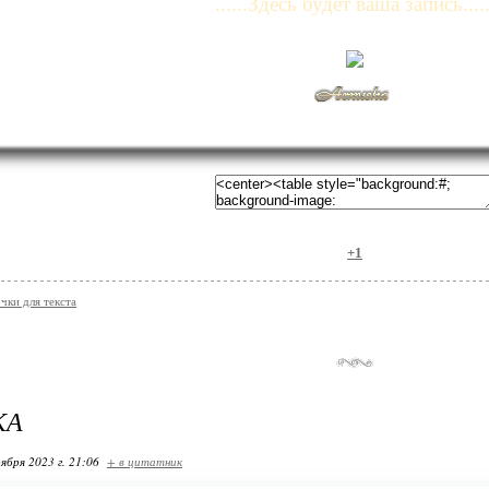
......Здесь будет ваша запись.....
+1
чки для текста
КА
ября 2023 г. 21:06
+ в цитатник