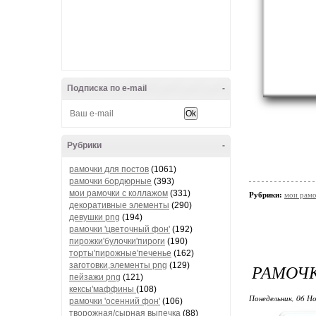
Подписка по e-mail
-
Рубрики
-
рамочки для постов
(1061)
рамочки бордюрные
(393)
мои рамочки с коллажом
(331)
Рубрики:
мои рамо
декоративные элементы
(290)
девушки png
(194)
рамочки 'цветочный фон'
(192)
пирожки'булочки'пироги
(190)
торты'пирожные'печенье
(162)
заготовки,элементы png
(129)
РАМОЧ
пейзажи png
(121)
кексы'маффины
(108)
Понедельник, 06 Но
рамочки 'осенний фон'
(106)
творожная/сырная выпечка
(88)