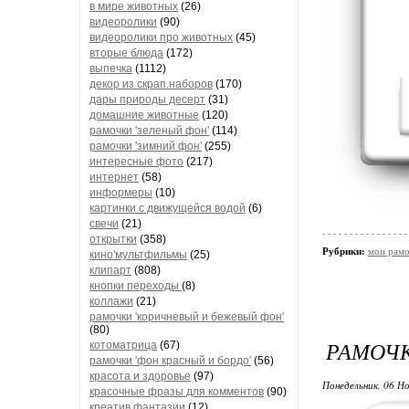
в мире животных
(26)
видеоролики
(90)
видеоролики про животных
(45)
вторые блюда
(172)
выпечка
(1112)
декор из скрап.наборов
(170)
дары природы десерт
(31)
домашние животные
(120)
рамочки 'зеленый фон'
(114)
рамочки 'зимний фон'
(255)
интересные фото
(217)
интернет
(58)
информеры
(10)
картинки с движущейся водой
(6)
свечи
(21)
открытки
(358)
Рубрики:
мои рамо
кино'мультфильмы
(25)
клипарт
(808)
кнопки переходы
(8)
коллажи
(21)
рамочки 'коричневый и бежевый фон'
(80)
РАМОЧ
котоматрица
(67)
рамочки 'фон красный и бордо'
(56)
красота и здоровье
(97)
Понедельник, 06 Но
красочные фразы для комментов
(90)
креатив,фантазии
(12)