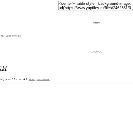
ещё
чки для текста
КИ
ября 2023 г. 20:43
+ в цитатник