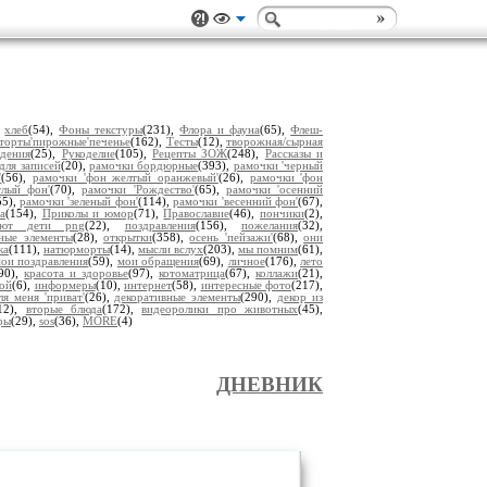
,
хлеб
(54),
Фоны текстуры
(231),
Флора и фауна
(65),
Флеш-
торты'пирожные'печенье
(162),
Тесты
(12),
творожная/сырная
дения
(25),
Рукоделие
(105),
Рецепты ЗОЖ
(248),
Рассказы и
для записей
(20),
рамочки бордюрные
(393),
рамочки 'черный
'
(56),
рамочки 'фон желтый оранжевый'
(26),
рамочки 'фон
тлый фон'
(70),
рамочки 'Рождество'
(65),
рамочки 'осенний
55),
рамочки 'зеленый фон'
(114),
рамочки 'весенний фон'
(67),
а
(154),
Приколы и юмор
(71),
Православие
(46),
пончики
(2),
уют дети png
(22),
поздравления
(156),
пожелания
(32),
ьные элементы
(28),
открытки
(358),
осень 'пейзажи'
(68),
они
ка
(111),
натюрморты
(14),
мысли вслух
(203),
мы помним
(61),
ои поздравления
(59),
мои обращения
(69),
личное
(176),
лето
(90),
красота и здоровье
(97),
котоматрица
(67),
коллажи
(21),
ой
(6),
информеры
(10),
интернет
(58),
интересные фото
(217),
ля меня 'приват'
(26),
декоративные элементы
(290),
декор из
12),
вторые блюда
(172),
видеоролики про животных
(45),
ры
(29),
sos
(36),
MORE
(4)
ДНЕВНИК