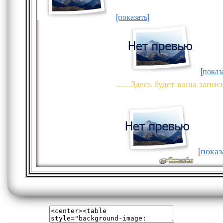
[показать]
[показ
......Здесь будет ваша запись.
[показ