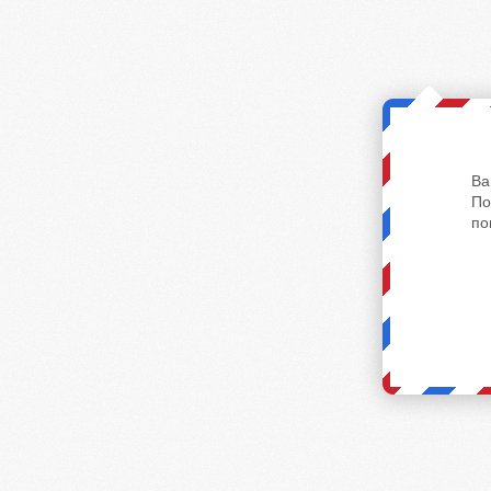
Ва
По
по