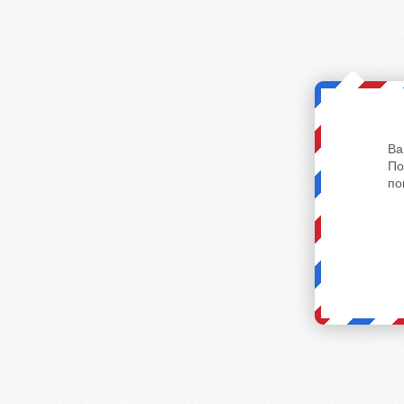
Ва
По
по