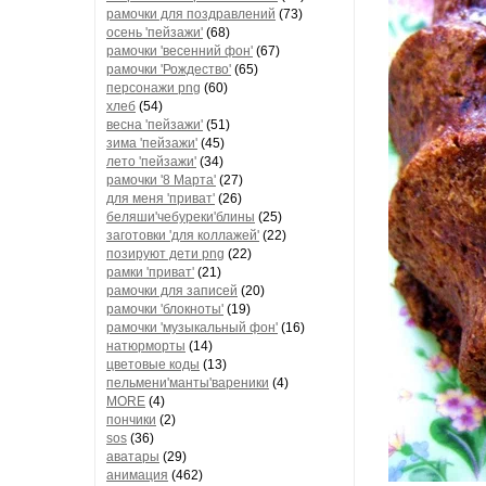
рамочки для поздравлений
(73)
осень 'пейзажи'
(68)
рамочки 'весенний фон'
(67)
рамочки 'Рождество'
(65)
персонажи png
(60)
хлеб
(54)
весна 'пейзажи'
(51)
зима 'пейзажи'
(45)
лето 'пейзажи'
(34)
рамочки '8 Марта'
(27)
для меня 'приват'
(26)
беляши'чебуреки'блины
(25)
заготовки 'для коллажей'
(22)
позируют дети png
(22)
рамки 'приват'
(21)
рамочки для записей
(20)
рамочки 'блокноты'
(19)
рамочки 'музыкальный фон'
(16)
натюрморты
(14)
цветовые коды
(13)
пельмени'манты'вареники
(4)
MORE
(4)
пончики
(2)
sos
(36)
аватары
(29)
анимация
(462)