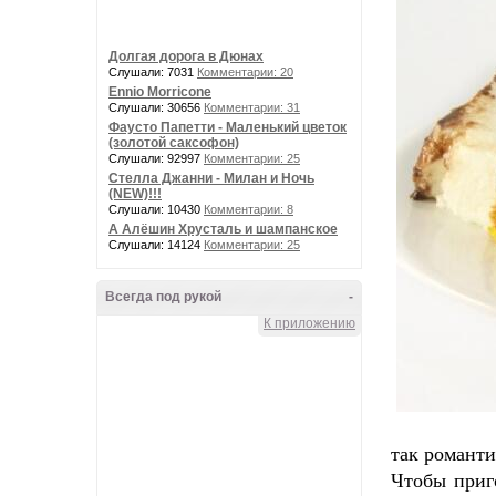
Долгая дорога в Дюнах
Слушали: 7031
Комментарии: 20
Ennio Morricone
Слушали: 30656
Комментарии: 31
Фаусто Папетти - Маленький цветок
(золотой саксофон)
Слушали: 92997
Комментарии: 25
Стелла Джанни - Милан и Ночь
(NEW)!!!
Слушали: 10430
Комментарии: 8
А Алёшин Хрусталь и шампанское
Слушали: 14124
Комментарии: 25
Всегда под рукой
-
К приложению
так романти
Чтобы приг