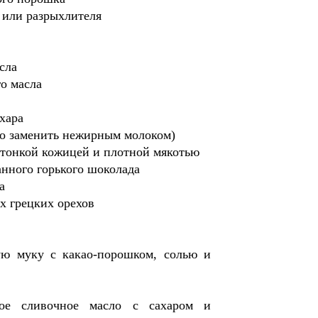
ы или разрыхлителя
сла
го масла
ахара
но заменить нежирным молоком)
 тонкой кожицей и плотной мякотью
анного горького шоколада
а
х грецких орехов
:
ю муку с какао-порошком, солью и
ное сливочное масло с сахаром и