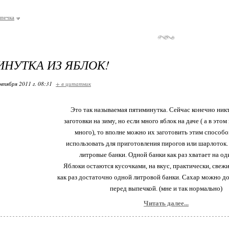
ыпечка
НУТКА ИЗ ЯБЛОК!
нтября 2011 г. 08:31
+ в цитатник
Это так называемая пятиминутка. Сейчас конечно никт
заготовки на зиму, но если много яблок на даче ( а в этом
много), то вполне можно их заготовить этим способо
использовать для приготовления пирогов или шарлоток.
литровые банки. Одной банки как раз хватает на од
Яблоки остаются кусочками, на вкус, практически, свеж
как раз достаточно одной литровой банки. Сахар можно до
перед выпечкой. (мне и так нормально)
Читать далее...