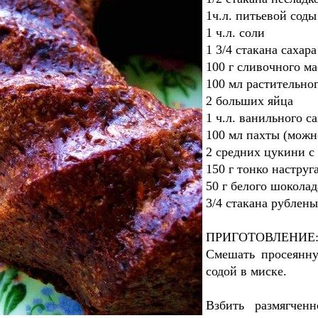
1ч.л. питьевой сод
1 ч.л. соли
1 3/4 стакана сахара
100 г сливочного ма
100 мл растительно
2 больших яйца
1 ч.л. ванильного с
100 мл пахты (мож
2 средних цукини с
150 г тонко наструг
50 г белого шоколад
3/4 стакана рублены
ПРИГОТОВЛЕНИЕ
Смешать просеянну
содой в миске.
Взбить размягчен