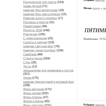
Рубрики:
выпечка
Разделители для текста
(154)
рамки друзей
(71)
Метки:
пицца
в
рамочки 'фон валентинки'
(18)
рамочки 'фон цвета фуксии'
(15)
Рамочки-золото,серебро
(17)
Рассказы и притчи
(31)
Православие
(46)
ПЯТИМИ
Рецепты ЗОЖ
(248)
Рукоделие
(105)
С днём рождения
(25)
Понедельник, 19 Се
Салаты и закуски
(119)
рамочки 'светлый фон'
(70)
рамочки 'синие голубые'
(109)
Смайлики
(89)
Стихи и проза
(284)
Супы
(28)
Тесты
(12)
украшалочки для дневников и постов
(321)
Уроки
(175)
рамочки 'фиолетовый и розовый фон'
(108)
Флеш-картинки
(172)
Флеш-часики
(202)
Флеш-плееры
(47)
Флора и фауна
(65)
Рубрики:
выпечка
Фоны текстуры
(231)