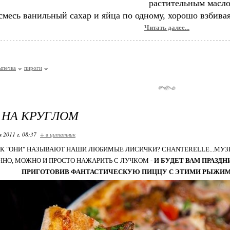
растительным масло
смесь ванильный сахар и яйца по одному, хорошо взбива
Читать далее...
ыпечка
пироги
 НА КРУГЛОМ
я 2011 г. 08:37
+ в цитатник
К "ОНИ" НАЗЫВАЮТ НАШИ ЛЮБИМЫЕ ЛИСИЧКИ? CHANTERELLE...МУЗЫ
ЕЧНО, МОЖНО И ПРОСТО НАЖАРИТЬ С ЛУЧКОМ -
И БУДЕТ ВАМ ПРАЗДН
ПРИГОТОВИВ ФАНТАСТИЧЕСКУЮ ПИЦЦУ С ЭТИМИ РЫЖИМ