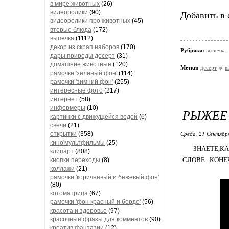
в мире животных
(26)
видеоролики
(90)
Добавить в 
видеоролики про животных
(45)
вторые блюда
(172)
выпечка
(1112)
декор из скрап.наборов
(170)
Рубрики:
выпечка
дары природы десерт
(31)
домашние животные
(120)
Метки:
десерт
в
рамочки 'зеленый фон'
(114)
рамочки 'зимний фон'
(255)
интересные фото
(217)
интернет
(58)
информеры
(10)
РЫЖЕЕ
картинки с движущейся водой
(6)
свечи
(21)
Среда, 21 Сентябр
открытки
(358)
кино'мультфильмы
(25)
ЗНАЕТЕ,КА
клипарт
(808)
СЛОВЕ...КОН
кнопки переходы
(8)
коллажи
(21)
рамочки 'коричневый и бежевый фон'
(80)
котоматрица
(67)
рамочки 'фон красный и бордо'
(56)
красота и здоровье
(97)
красочные фразы для комментов
(90)
креатив,фантазии
(12)