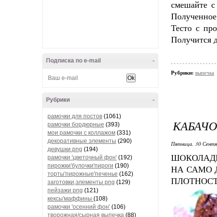
смешайте с
Полученное
Тесто с пр
Получится д
Подписка по e-mail
-
Рубрики:
выпечка
Рубрики
-
рамочки для постов
(1061)
КАБАЧО
рамочки бордюрные
(393)
мои рамочки с коллажом
(331)
декоративные элементы
(290)
Пятница, 30 Сентя
девушки png
(194)
ШОКОЛАДН
рамочки 'цветочный фон'
(192)
пирожки'булочки'пироги
(190)
НА САМО 
торты'пирожные'печенье
(162)
ПЛОТНОСТ
заготовки,элементы png
(129)
пейзажи png
(121)
кексы'маффины
(108)
рамочки 'осенний фон'
(106)
творожная/сырная выпечка
(88)