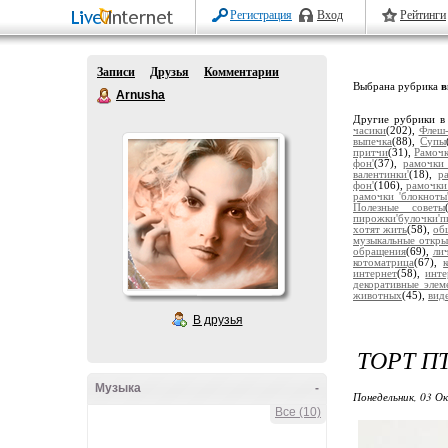
Регистрация
Вход
Рейтинги
Записи
Друзья
Комментарии
Выбрана рубрика
в
Arnusha
Другие рубрики в
часики
(202),
Флеш-
выпечка
(88),
Супы
притчи
(31),
Рамочк
фон'
(37),
рамочки 
валентинки'
(18),
р
фон'
(106),
рамочки
рамочки 'блокноты
Полезные советы
пирожки'булочки'п
хотят жить
(58),
об
музыкальные откры
обращения
(69),
ли
котоматрица
(67),
интернет
(58),
инт
декоративные элем
животных
(45),
вид
В друзья
ТОРТ П
Музыка
-
Понедельник, 03 О
Все (10)