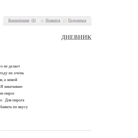
Комментарии
(
6
)
Нравится
Поделиться
ДНЕВНИК
о не делает
 году их очень
м, а зимой
 Я закатываю
ин пирог.
ие. Для пирога
бавить по вкусу