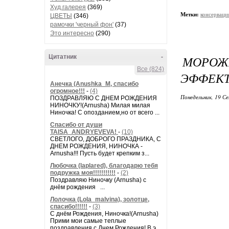
Худ.галерея
(369)
Метки:
консерваци
ЦВЕТЫ
(346)
рамочки 'черный фон'
(37)
Это интересно
(290)
Цитатник
-
МОРО
Все (824)
ЭФФЕКТ
Анечка (Anushka_M, спасибо
огромное!!!
-
(4)
Понедельник, 19 Се
ПОЗДРАВЛЯЮ С ДНЕМ РОЖДЕНИЯ
НИНОЧКУ!(Arnusha) Милая милая
Ниночка! С опозданием,но от всего ...
Спасибо от души
TAISA_ANDRYEVEVA!
-
(10)
СВЕТЛОГО, ДОБРОГО ПРАЗДНИКА, С
ДНЕМ РОЖДЕНИЯ, НИНОЧКА -
Arnusha!!! Пусть будет крепким з...
Любочка (laplared), благодарю тебя
подружка моя!!!!!!!!!!!
-
(2)
Поздравляю Ниночку (Arnusha) с
днём рождения ...
Лолочка (Lola_malvina), золотце,
спасибо!!!!!!
-
(3)
С днём Рождения, Ниночка!(Аrnusha)
Прими мои самые теплые
поздравления с Днем Рождения! В э...