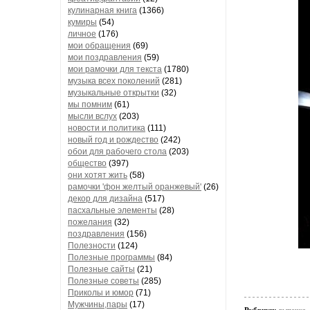
кулинарная книга
(1366)
кумиры
(54)
личное
(176)
мои обращения
(69)
мои поздравления
(59)
мои рамочки для текста
(1780)
музыка всех поколений
(281)
музыкальные открытки
(32)
мы помним
(61)
мысли вслух
(203)
новости и политика
(111)
новый год и рождество
(242)
обои для рабочего стола
(203)
общество
(397)
они хотят жить
(58)
рамочки 'фон желтый оранжевый'
(26)
декор для дизайна
(517)
пасхальные элементы
(28)
пожелания
(32)
поздравления
(156)
Полезности
(124)
Полезные программы
(84)
Полезные сайты
(21)
Полезные советы
(285)
Приколы и юмор
(71)
Мужчины,пары
(17)