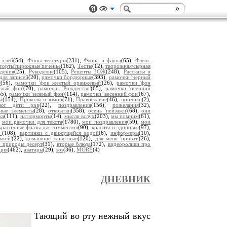
,
хлеб
(54),
Фоны текстуры
(231),
Флора и фауна
(65),
Флеш-
торты'пирожные'печенье
(162),
Тесты
(12),
творожная/сырная
дения
(25),
Рукоделие
(105),
Рецепты ЗОЖ
(248),
Рассказы и
для записей
(20),
рамочки бордюрные
(393),
рамочки 'черный
'
(56),
рамочки 'фон желтый оранжевый'
(26),
рамочки 'фон
тлый фон'
(70),
рамочки 'Рождество'
(65),
рамочки 'осенний
55),
рамочки 'зеленый фон'
(114),
рамочки 'весенний фон'
(67),
а
(154),
Приколы и юмор
(71),
Православие
(46),
пончики
(2),
уют дети png
(22),
поздравления
(156),
пожелания
(32),
ьные элементы
(28),
открытки
(358),
осень 'пейзажи'
(68),
они
ка
(111),
натюрморты
(14),
мысли вслух
(203),
мы помним
(61),
,
мои рамочки для текста
(1780),
мои поздравления
(59),
мои
красочные фразы для комментов
(90),
красота и здоровье
(97),
ы
(108),
картинки с движущейся водой
(6),
информеры
(10),
ажей'
(22),
домашние животные
(120),
для меня 'приват'
(26),
 природы десерт
(31),
вторые блюда
(172),
видеоролики про
ция
(462),
аватары
(29),
sos
(36),
MORE
(4)
ДНЕВНИК
Тающий во рту нежный вкус