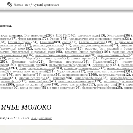
Авось
из (+ сутки) дневников
ыпечка
.
 этом дневнике:
Это интересно
(290),
ЦВЕТЫ
(346),
цветовые коды
(13),
Худ.галерея
(369)
плееры
(47),
Флеш-картинки
(172),
Уроки
(175),
украшалочки для дневников и постов
(321),
(28),
Стихи и проза
(284),
Смайлики
(89),
свечи
(21),
Салаты и закуски
(119),
С днём рож
и-золото,серебро
(17),
рамочки для постов
(1061),
рамочки для поздравлений
(73),
рамочки 
'цветочный фон'
(192),
рамочки 'фон цвета фуксии'
(15),
рамочки 'фон красный и бордо
амочки 'фиолетовый и розовый фон'
(108),
рамочки 'синие голубые'
(109),
рамочки 'све
 'музыкальный фон'
(16),
рамочки 'коричневый и бежевый фон'
(80),
рамочки 'зимний фон'
(2
'
(19),
рамочки '8 Марта'
(27),
рамки друзей
(71),
рамки 'приват'
(21),
Разделители для текст
(285),
Полезные сайты
(21),
Полезные программы
(84),
Полезности
(124),
позир
ироги
(190),
персонажи png
(60),
пельмени'манты'вареники
(4),
пейзажи png
(121),
пасхал
щество
(397),
обои для рабочего стола
(203),
новый год и рождество
(242),
новости и полити
тки
(32),
музыка всех поколений
(281),
Мужчины,пары
(17),
мои рамочки с коллажом
(331)
чное
(176),
лето 'пейзажи'
(34),
кумиры
(54),
кулинарная книга
(1366),
креатив,фантазии
(12),
коллажи
(21),
кнопки переходы
(8),
клипарт
(808),
кино'мультфильмы
(25),
кексы'маффин
ересные фото
(217),
зима 'пейзажи'
(45),
заготовки,элементы png
(129),
заготовки 'для колл
енты
(290),
декор из скрап.наборов
(170),
декор для дизайна
(517),
девушки png
(194),
дары
еоролики
(90),
весна 'пейзажи'
(51),
в мире животных
(26),
беляши'чебуреки'блины
(25),
анима
ТИЧЬЕ МОЛОКО
ктября 2011 г. 23:09
+ в цитатник