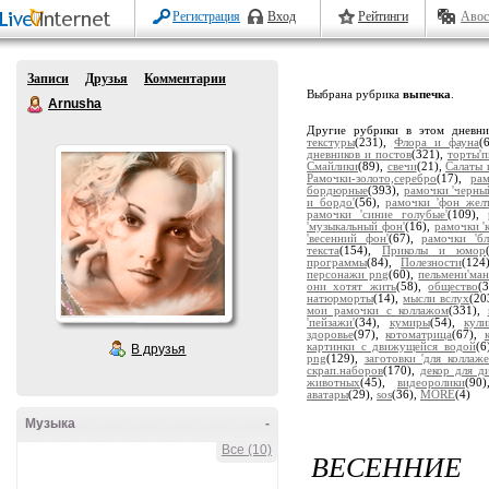
Регистрация
Вход
Рейтинги
Авос
Записи
Друзья
Комментарии
Выбрана рубрика
выпечка
.
Arnusha
Другие рубрики в этом дневн
текстуры
(231),
Флора и фауна
(
дневников и постов
(321),
торты'
Смайлики
(89),
свечи
(21),
Салаты 
Рамочки-золото,серебро
(17),
ра
бордюрные
(393),
рамочки 'черны
и бордо'
(56),
рамочки 'фон жел
рамочки 'синие голубые'
(109),
'музыкальный фон'
(16),
рамочки '
'весенний фон'
(67),
рамочки 'бл
текста
(154),
Приколы и юмор
программы
(84),
Полезности
(124
персонажи png
(60),
пельмени'ман
они хотят жить
(58),
общество
(
натюрморты
(14),
мысли вслух
(20
мои рамочки с коллажом
(331),
'пейзажи'
(34),
кумиры
(54),
кули
здоровье
(97),
котоматрица
(67),
картинки с движущейся водой
(6
В друзья
png
(129),
заготовки 'для коллаже
скрап.наборов
(170),
декор для д
животных
(45),
видеоролики
(90
аватары
(29),
sos
(36),
MORE
(4)
Музыка
-
Все (10)
ВЕСЕННИЕ