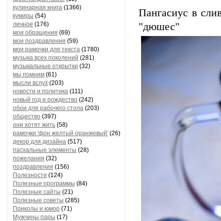
кулинарная книга
(1366)
Пангасиус в сли
кумиры
(54)
личное
(176)
"дюшес"
мои обращения
(69)
мои поздравления
(59)
мои рамочки для текста
(1780)
музыка всех поколений
(281)
музыкальные открытки
(32)
мы помним
(61)
мысли вслух
(203)
новости и политика
(111)
новый год и рождество
(242)
обои для рабочего стола
(203)
общество
(397)
они хотят жить
(58)
рамочки 'фон желтый оранжевый'
(26)
декор для дизайна
(517)
пасхальные элементы
(28)
пожелания
(32)
поздравления
(156)
Полезности
(124)
Полезные программы
(84)
Полезные сайты
(21)
Полезные советы
(285)
Приколы и юмор
(71)
Мужчины,пары
(17)