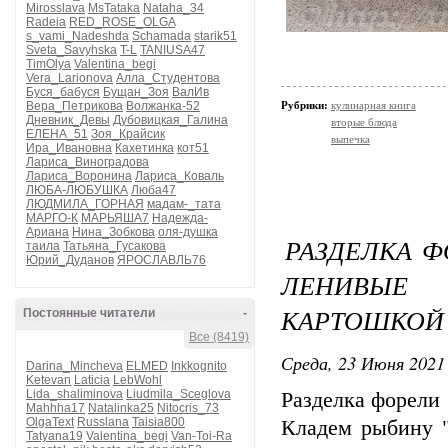
Mirosslava
MsTataka
Nataha_34
Radeia
RED_ROSE_OLGA
s_vami_Nadeshda
Schamada
starik51
Sveta_Savyhska
T-L
TANIUSA47
TimOlya
Valentina_begi
Vera_Larionova
Алла_Студентова
Буся_бабуся
Бущан_Зоя
ВалИв
Вера_Петрикова
Волжанка-52
Рубрики:
кулинарная книга
Дневник_Девы
Дубовицкая_Галина
вторые блюда
ЕЛЕНА_51
Зоя_Крайсик
выпечка
Ира_Ивановна
Кахетинка
кот51
Лариса_Виноградова
Лариса_Воронина
Лариса_Коваль
ЛЮБА-ЛЮБУШКА
Люба47
ЛЮДМИЛА_ГОРНАЯ
мадам-_тата
МАРГО-К
МАРЬЯША7
Надежда-
Ариана
Нина_Зобкова
оля-душка
РАЗДЕЛКА Ф
таила
Татьяна_Гусакова
Юрий_Дуданов
ЯРОСЛАВЛЬ76
ЛЕНИВЫЕ
КАРТОШКОЙ 
Постоянные читатели
-
Все (8419)
Среда, 23 Июня 2021 
Darina_Mincheva
ELMED
Inkkognito
Ketevan
Laticia
LebWohl
Lida_shaliminova
Liudmila_Sceglova
Разделка форели
Mahhha17
Natalinka25
Nitocris_73
OlgaText
Russlana
Taisia800
Кладем рыбину "
Tatyana19
Valentina_begi
Van-Toi-Ra