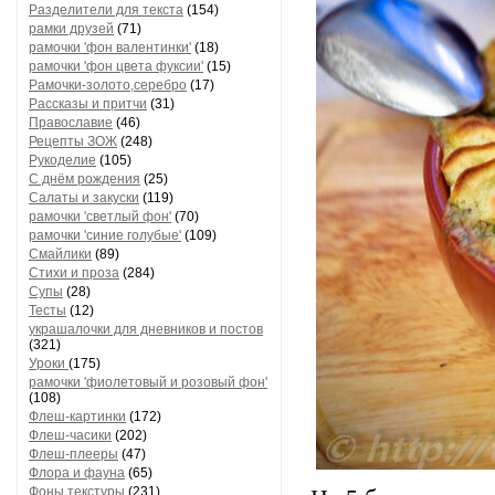
Разделители для текста
(154)
рамки друзей
(71)
рамочки 'фон валентинки'
(18)
рамочки 'фон цвета фуксии'
(15)
Рамочки-золото,серебро
(17)
Рассказы и притчи
(31)
Православие
(46)
Рецепты ЗОЖ
(248)
Рукоделие
(105)
С днём рождения
(25)
Салаты и закуски
(119)
рамочки 'светлый фон'
(70)
рамочки 'синие голубые'
(109)
Смайлики
(89)
Стихи и проза
(284)
Супы
(28)
Тесты
(12)
украшалочки для дневников и постов
(321)
Уроки
(175)
рамочки 'фиолетовый и розовый фон'
(108)
Флеш-картинки
(172)
Флеш-часики
(202)
Флеш-плееры
(47)
Флора и фауна
(65)
Фоны текстуры
(231)