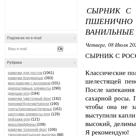
СЫРНИК С
ПШЕНИЧНО 
ВАНИЛЬНЫЕ
Подписка по e-mail
-
Четверг, 08 Июля 202
СЫРНИК С РО
Рубрики
-
Классические по
рамочки для постов
(1061)
рамочки бордюрные
(393)
шелестящей пен
мои рамочки с коллажом
(331)
декоративные элементы
(290)
После запекания
девушки png
(194)
сахарной росы. 
рамочки 'цветочный фон'
(192)
пирожки'булочки'пироги
(190)
чтобы она не з
торты'пирожные'печенье
(162)
выступили капли
заготовки,элементы png
(129)
пейзажи png
(121)
высокий, делимы
кексы'маффины
(108)
рамочки 'осенний фон'
(106)
Я рекомендую!
творожная/сырная выпечка
(88)