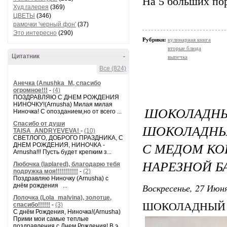
На 5 больших по
Худ.галерея
(369)
ЦВЕТЫ
(346)
рамочки 'черный фон'
(37)
Это интересно
(290)
Рубрики:
кулинарная книга
вторые блюда
Цитатник
-
выпечка
Все (824)
Анечка (Anushka_M, спасибо
огромное!!!
-
(4)
ПОЗДРАВЛЯЮ С ДНЕМ РОЖДЕНИЯ
НИНОЧКУ!(Arnusha) Милая милая
ШОКОЛАДНЫ
Ниночка! С опозданием,но от всего ...
Спасибо от души
ШОКОЛАДНЫ
TAISA_ANDRYEVEVA!
-
(10)
СВЕТЛОГО, ДОБРОГО ПРАЗДНИКА, С
С МЕДОМ К
ДНЕМ РОЖДЕНИЯ, НИНОЧКА -
Arnusha!!! Пусть будет крепким з...
НАРЕЗНОЙ Б
Любочка (laplared), благодарю тебя
подружка моя!!!!!!!!!!!
-
(2)
Поздравляю Ниночку (Arnusha) с
Воскресенье, 27 Июня
днём рождения ...
Лолочка (Lola_malvina), золотце,
ШОКОЛАДНЫЙ 
спасибо!!!!!!
-
(3)
С днём Рождения, Ниночка!(Аrnusha)
Прими мои самые теплые
поздравления с Днем Рождения! В э...