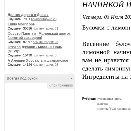
НАЧИНКОЙ И
Долгая дорога в Дюнах
Четверг, 08 Июля 202
Слушали: 7031
Комментарии: 20
Ennio Morricone
Булочки с лимон
Слушали: 30656
Комментарии: 31
Фаусто Папетти - Маленький цветок
(золотой саксофон)
Слушали: 92997
Комментарии: 25
Весенние було
Стелла Джанни - Милан и Ночь
лимонной начин
(NEW)!!!
Слушали: 10430
Комментарии: 8
вам не нравится
А Алёшин Хрусталь и шампанское
Слушали: 14124
Комментарии: 25
сделать лимонную 
Ингредиенты на 1
Всегда под рукой
-
К приложению
Рубрики:
кулинарная книга
выпечка
пирожки'булочки'пирог