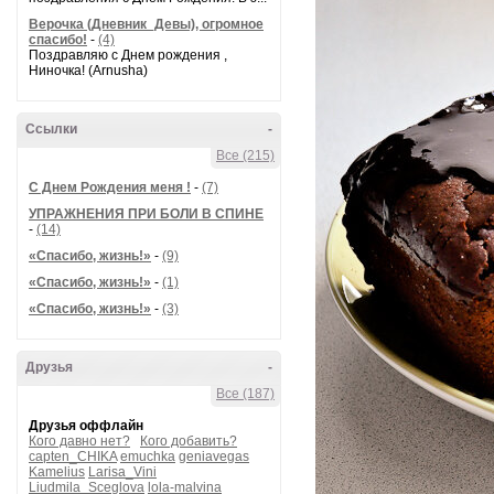
Верочка (Дневник_Девы), огромное
спасибо!
-
(4)
Поздравляю с Днем рождения ,
Ниночка! (Arnusha)
Ссылки
-
Все (215)
С Днем Рождения меня !
-
(7)
УПРАЖНЕНИЯ ПРИ БОЛИ В СПИНЕ
-
(14)
«Спасибо, жизнь!»
-
(9)
«Спасибо, жизнь!»
-
(1)
«Спасибо, жизнь!»
-
(3)
Друзья
-
Все (187)
Друзья оффлайн
Кого давно нет?
Кого добавить?
capten_CHIKA
emuchka
geniavegas
Kamelius
Larisa_Vini
Liudmila_Sceglova
lola-malvina