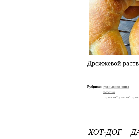
Дрожжевой раств
Рубрики:
кулинарная книга
выпечка
пирожки'булочки'пирог
ХОТ-ДОГ 