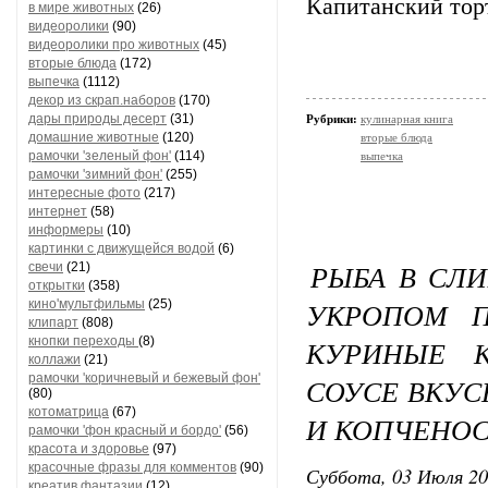
Капитанский тор
в мире животных
(26)
видеоролики
(90)
видеоролики про животных
(45)
вторые блюда
(172)
выпечка
(1112)
декор из скрап.наборов
(170)
дары природы десерт
(31)
Рубрики:
кулинарная книга
домашние животные
(120)
вторые блюда
рамочки 'зеленый фон'
(114)
выпечка
рамочки 'зимний фон'
(255)
интересные фото
(217)
интернет
(58)
информеры
(10)
картинки с движущейся водой
(6)
РЫБА В СЛ
свечи
(21)
открытки
(358)
УКРОПОМ П
кино'мультфильмы
(25)
клипарт
(808)
кнопки переходы
(8)
КУРИНЫЕ К
коллажи
(21)
рамочки 'коричневый и бежевый фон'
СОУСЕ ВКУС
(80)
котоматрица
(67)
И КОПЧЕНО
рамочки 'фон красный и бордо'
(56)
красота и здоровье
(97)
красочные фразы для комментов
(90)
Суббота, 03 Июля 20
креатив,фантазии
(12)