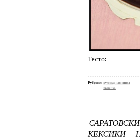
Тесто:
Рубрики:
кулинарная книга
выпечка
САРАТОВС
КЕКСИКИ Н