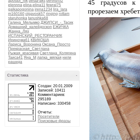
apostol_nik
besta-aks
dervish52
45 градусов к
elennna
elina-elina11
fewral75
galkapogonina
irena1234
lira_lara
прорезаем хребет
m160160
olgavosk57
ringing
rottam
staruhonka
tanushka68
Галина_Мелымко
ДЖИПСИ_-_Тасик
Домашний_калейдоскоп
ЕЖИЧКА
Жанна_Лях
ИСПАНСКИЙ_РЕСТОРАНЧИК
Ириночка61
КВИКОША
Лариса_Воронина
Оксана_Просто
Прекрасная_Светлана
Рыжая_красивая
Светлана_Колягина
Таиса41
Яна_М
лапка_мягкая
нили
рашида
Статистика
-
Создан: 20.01.2009
Записей: 10411
Комментариев:
295189
Написано: 330458
Отчеты:
Посетители
Поисковые фразы