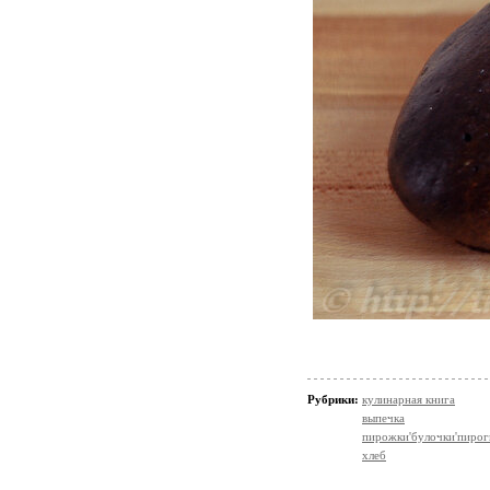
Рубрики:
кулинарная книга
выпечка
пирожки'булочки'пирог
хлеб