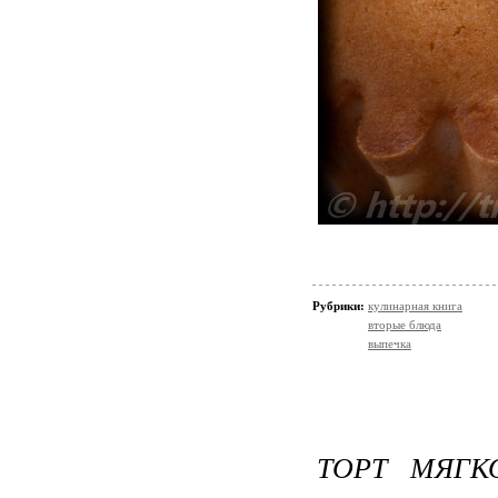
Рубрики:
кулинарная книга
вторые блюда
выпечка
ТОРТ МЯГК