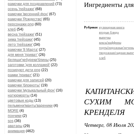
Ингредиенты для
рамочки для поздравлений
(73)
осень 'пейзажи'
(68)
рамочки 'весенний фон'
(67)
рамочки 'Рождество'
(65)
персонажи png
(60)
Рубрики:
кулинарная книга
хлеб
(54)
вторые блюда
весна 'пейзажи'
(51)
выпечка
зима 'пейзажи'
(45)
кексы'маффины
лето 'пейзажи'
(34)
торты'пирожные'печень
рамочки '8 Марта'
(27)
творожная/сырная выпе
для меня 'приват'
(26)
хлеб
беляши'чебуреки'блины
(25)
заготовки 'для коллажей'
(22)
позируют дети png
(22)
рамки 'приват'
(21)
рамочки для записей
(20)
рамочки 'блокноты'
(19)
КАПИТАНСК
рамочки 'музыкальный фон'
(16)
натюрморты
(14)
СУХИМ М
цветовые коды
(13)
пельмени'манты'вареники
(4)
КРЕНДЕЛЯ
MORE
(4)
пончики
(2)
sos
(36)
Четверг, 08 Июля 202
аватары
(29)
анимация
(462)