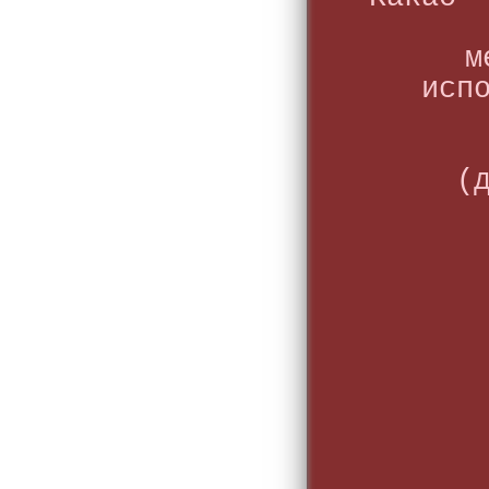
м
исп
(