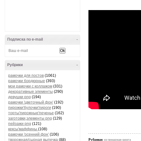
Подписка по e-mail
-
Рубрики
-
рамочки для постов
(1061)
рамочки бордюрные
(393)
мои рамочки с коллажом
(331)
декоративные элементы
(290)
девушки png
(194)
рамочки 'цветочный фон'
(192)
пирожки'булочки'пироги
(190)
торты'пирожные'печенье
(162)
заготовки,элементы png
(129)
пейзажи png
(121)
кексы'маффины
(108)
рамочки 'осенний фон'
(106)
творожная/сырная выпечка
(88)
Рубрики:
кулинарная книга