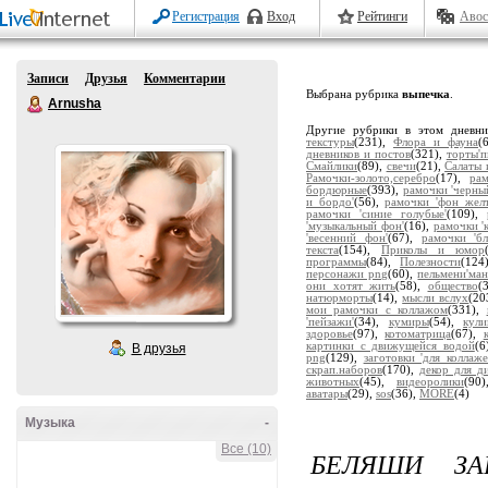
Регистрация
Вход
Рейтинги
Авос
Записи
Друзья
Комментарии
Выбрана рубрика
выпечка
.
Arnusha
Другие рубрики в этом дневн
текстуры
(231),
Флора и фауна
(
дневников и постов
(321),
торты'
Смайлики
(89),
свечи
(21),
Салаты 
Рамочки-золото,серебро
(17),
ра
бордюрные
(393),
рамочки 'черны
и бордо'
(56),
рамочки 'фон жел
рамочки 'синие голубые'
(109),
'музыкальный фон'
(16),
рамочки '
'весенний фон'
(67),
рамочки 'бл
текста
(154),
Приколы и юмор
программы
(84),
Полезности
(124
персонажи png
(60),
пельмени'ман
они хотят жить
(58),
общество
(
натюрморты
(14),
мысли вслух
(20
мои рамочки с коллажом
(331),
'пейзажи'
(34),
кумиры
(54),
кули
здоровье
(97),
котоматрица
(67),
картинки с движущейся водой
(6
В друзья
png
(129),
заготовки 'для коллаже
скрап.наборов
(170),
декор для д
животных
(45),
видеоролики
(90
аватары
(29),
sos
(36),
MORE
(4)
Музыка
-
Все (10)
БЕЛЯШИ ЗА