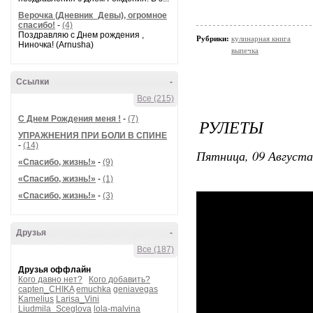
Верочка (Дневник_Девы), огромное
спасибо!
-
(4)
Поздравляю с Днем рождения ,
Рубрики:
кулинарная книга
Ниночка! (Arnusha)
выпечка
Ссылки
-
Все (215)
С Днем Рождения меня !
-
(7)
РУЛЕТЫ
УПРАЖНЕНИЯ ПРИ БОЛИ В СПИНЕ
-
(14)
Пятница, 09 Августа
«Спасибо, жизнь!»
-
(9)
«Спасибо, жизнь!»
-
(1)
«Спасибо, жизнь!»
-
(3)
Друзья
-
Все (187)
Друзья оффлайн
Кого давно нет?
Кого добавить?
capten_CHIKA
emuchka
geniavegas
Kamelius
Larisa_Vini
Liudmila_Sceglova
lola-malvina