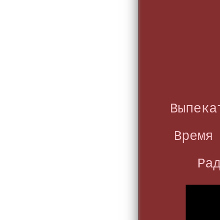
Выпека
Время
Ра