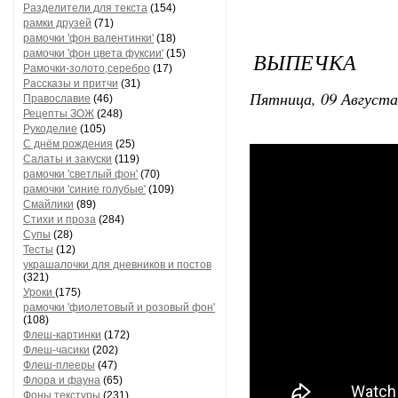
Разделители для текста
(154)
рамки друзей
(71)
рамочки 'фон валентинки'
(18)
рамочки 'фон цвета фуксии'
(15)
ВЫПЕЧКА
Рамочки-золото,серебро
(17)
Рассказы и притчи
(31)
Пятница, 09 Августа
Православие
(46)
Рецепты ЗОЖ
(248)
Рукоделие
(105)
С днём рождения
(25)
Салаты и закуски
(119)
рамочки 'светлый фон'
(70)
рамочки 'синие голубые'
(109)
Смайлики
(89)
Стихи и проза
(284)
Супы
(28)
Тесты
(12)
украшалочки для дневников и постов
(321)
Уроки
(175)
рамочки 'фиолетовый и розовый фон'
(108)
Флеш-картинки
(172)
Флеш-часики
(202)
Флеш-плееры
(47)
Флора и фауна
(65)
Фоны текстуры
(231)