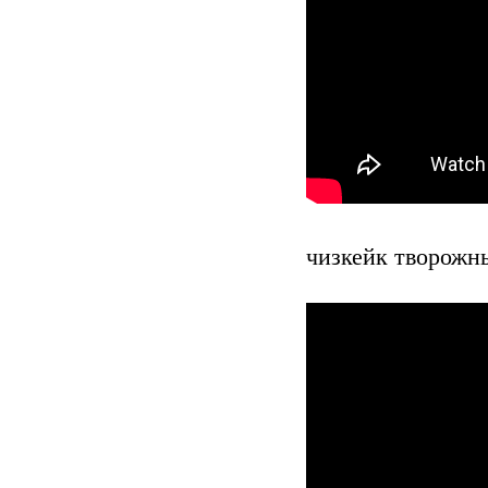
чизкейк творожн