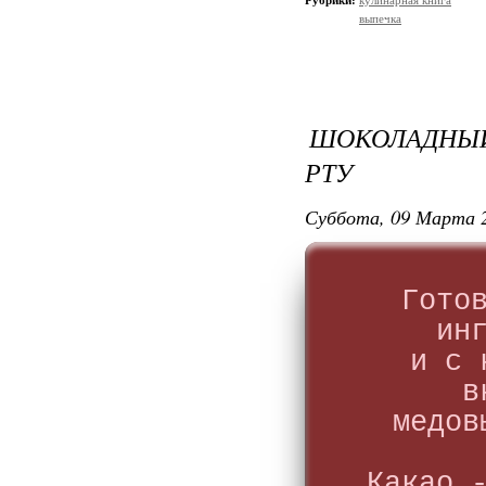
Рубрики:
кулинарная книга
выпечка
ШОКОЛАДНЫЙ
РТУ
Суббота, 09 Марта 2
Гото
ин
и с 
в
медов
Какао 