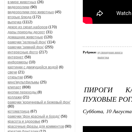
в мире животных
(26)
видеоролики
(90)
видеоролики про животных
(45)
вторые блюда
(172)
выпечка
(1112)
декор из скрап.наборов
(170)
дары природы десерт
(31)
домашние животные
(120)
рамочки 'зеленый фон'
(114)
рамочки 'зимний фон'
(255)
интересные фото
(217)
Рубрики:
кулинарная книга
интернет
(58)
выпечка
информеры
(10)
картинки с движущейся водой
(6)
свечи
(21)
открытки
(358)
кино'мультфильмы
(25)
ПИРОГИ К
клипарт
(808)
кнопки переходы
(8)
ПУХОВЫЕ РОГ
коллажи
(21)
рамочки 'коричневый и бежевый фон'
(80)
Суббота, 10 Августа
котоматрица
(67)
рамочки 'фон красный и бордо'
(56)
красота и здоровье
(97)
красочные фразы для комментов
(90)
креатив,фантазии
(12)