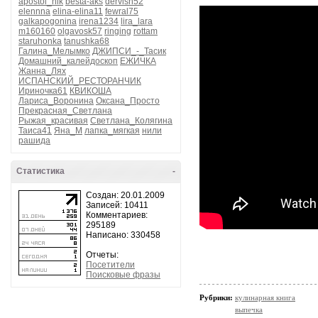
apostol_nik
besta-aks
dervish52
elennna
elina-elina11
fewral75
galkapogonina
irena1234
lira_lara
m160160
olgavosk57
ringing
rottam
staruhonka
tanushka68
Галина_Мелымко
ДЖИПСИ_-_Тасик
Домашний_калейдоскоп
ЕЖИЧКА
Жанна_Лях
ИСПАНСКИЙ_РЕСТОРАНЧИК
Ириночка61
КВИКОША
Лариса_Воронина
Оксана_Просто
Прекрасная_Светлана
Рыжая_красивая
Светлана_Колягина
Таиса41
Яна_М
лапка_мягкая
нили
рашида
Статистика
-
Создан: 20.01.2009
Записей: 10411
Комментариев:
295189
Написано: 330458
Отчеты:
Посетители
Поисковые фразы
Рубрики:
кулинарная книга
выпечка