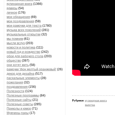
кулинарная книга
(1366)
кумиры
(54)
личное
(176)
мои обращения
(69)
мои поздравления
(59)
мои рамочки для текста
(1780)
музыка всех поколений
(281)
музыкальные открытки
(32)
мы помним
(61)
мысли вслух
(203)
новости и политика
(111)
новый год и рождество
(242)
обои для рабочего стола
(203)
общество
(397)
они хотят жить
(58)
рамочки 'фон желтый оранжевый'
(26)
декор для дизайна
(517)
пасхальные элементы
(28)
пожелания
(32)
поздравления
(156)
Полезности
(124)
Полезные программы
(84)
Полезные сайты
(21)
Рубрики:
кулинарная книга
Полезные советы
(285)
выпечка
Приколы и юмор
(71)
Мужчины,пары
(17)