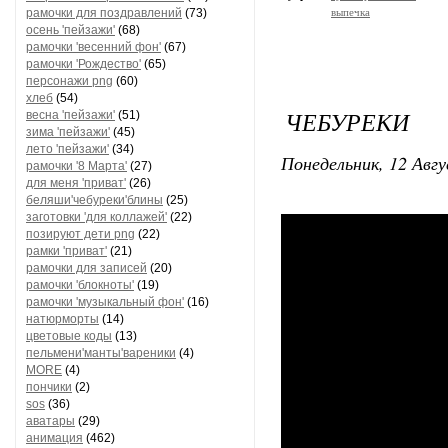
рамочки для поздравлений
(73)
выпечка
осень 'пейзажи'
(68)
рамочки 'весенний фон'
(67)
рамочки 'Рождество'
(65)
персонажи png
(60)
хлеб
(54)
ЧЕБУРЕКИ
весна 'пейзажи'
(51)
зима 'пейзажи'
(45)
лето 'пейзажи'
(34)
Понедельник, 12 Авгу
рамочки '8 Марта'
(27)
для меня 'приват'
(26)
беляши'чебуреки'блины
(25)
заготовки 'для коллажей'
(22)
позируют дети png
(22)
рамки 'приват'
(21)
рамочки для записей
(20)
рамочки 'блокноты'
(19)
рамочки 'музыкальный фон'
(16)
натюрморты
(14)
цветовые коды
(13)
пельмени'манты'вареники
(4)
MORE
(4)
пончики
(2)
sos
(36)
аватары
(29)
анимация
(462)