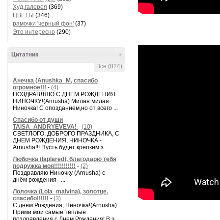
Худ.галерея
(369)
ЦВЕТЫ
(346)
рамочки 'черный фон'
(37)
Это интересно
(290)
Цитатник
-
Все (824)
Анечка (Anushka_M, спасибо
огромное!!!
-
(4)
ПОЗДРАВЛЯЮ С ДНЕМ РОЖДЕНИЯ
НИНОЧКУ!(Arnusha) Милая милая
Ниночка! С опозданием,но от всего ...
Спасибо от души
TAISA_ANDRYEVEVA!
-
(10)
СВЕТЛОГО, ДОБРОГО ПРАЗДНИКА, С
ДНЕМ РОЖДЕНИЯ, НИНОЧКА -
Arnusha!!! Пусть будет крепким з...
Любочка (laplared), благодарю тебя
подружка моя!!!!!!!!!!!
-
(2)
Поздравляю Ниночку (Arnusha) с
днём рождения ...
Лолочка (Lola_malvina), золотце,
спасибо!!!!!!
-
(3)
С днём Рождения, Ниночка!(Аrnusha)
Прими мои самые теплые
поздравления с Днем Рождения! В э...