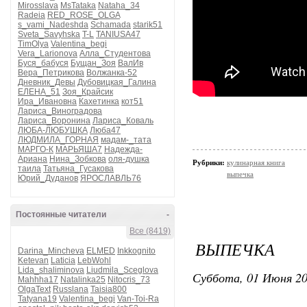
Mirosslava
MsTataka
Nataha_34
Radeia
RED_ROSE_OLGA
s_vami_Nadeshda
Schamada
starik51
Sveta_Savyhska
T-L
TANIUSA47
TimOlya
Valentina_begi
Vera_Larionova
Алла_Студентова
Буся_бабуся
Бущан_Зоя
ВалИв
Вера_Петрикова
Волжанка-52
Дневник_Девы
Дубовицкая_Галина
ЕЛЕНА_51
Зоя_Крайсик
Ира_Ивановна
Кахетинка
кот51
Лариса_Виноградова
Лариса_Воронина
Лариса_Коваль
ЛЮБА-ЛЮБУШКА
Люба47
ЛЮДМИЛА_ГОРНАЯ
мадам-_тата
МАРГО-К
МАРЬЯША7
Надежда-
Ариана
Нина_Зобкова
оля-душка
Рубрики:
кулинарная книга
таила
Татьяна_Гусакова
выпечка
Юрий_Дуданов
ЯРОСЛАВЛЬ76
Постоянные читатели
-
Все (8419)
ВЫПЕЧКА
Darina_Mincheva
ELMED
Inkkognito
Ketevan
Laticia
LebWohl
Lida_shaliminova
Liudmila_Sceglova
Суббота, 01 Июня 20
Mahhha17
Natalinka25
Nitocris_73
OlgaText
Russlana
Taisia800
Tatyana19
Valentina_begi
Van-Toi-Ra