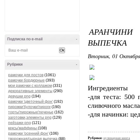
АРАНЧИНИ
Подписка по e-mail
-
ВЫПЕЧКА
Вторник, 01 Октября
Рубрики
-
рамочки для постов
(1061)
рамочки бордюрные
(393)
мои рамочки с коллажом
(331)
Ингредиенты
декоративные элементы
(290)
-для теста: 500
девушки png
(194)
рамочки 'цветочный фон'
(192)
сливочного масла
пирожки'булочки'пироги
(190)
торты'пирожные'печенье
(162)
-для начинки: це
заготовки,элементы png
(129)
пейзажи png
(121)
кексы'маффины
(108)
рамочки 'осенний фон'
(106)
Рубрики:
кулинарная книга
творожная/сырная выпечка
(88)