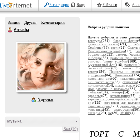
Регистрация
Вход
Рейтинги
Авос
Записи
Друзья
Комментарии
Выбрана рубрика
выпечка
.
Arnusha
Другие рубрики в этом дневн
текстуры
(231),
Флора и фауна
(
дневников и постов
(321),
торты'
Смайлики
(89),
свечи
(21),
Салаты 
Рамочки-золото,серебро
(17),
ра
бордюрные
(393),
рамочки 'черны
и бордо'
(56),
рамочки 'фон жел
рамочки 'синие голубые'
(109),
'музыкальный фон'
(16),
рамочки '
'весенний фон'
(67),
рамочки 'бл
текста
(154),
Приколы и юмор
программы
(84),
Полезности
(124
персонажи png
(60),
пельмени'ман
они хотят жить
(58),
общество
(
натюрморты
(14),
мысли вслух
(20
мои рамочки с коллажом
(331),
'пейзажи'
(34),
кумиры
(54),
кули
здоровье
(97),
котоматрица
(67),
картинки с движущейся водой
(6
В друзья
png
(129),
заготовки 'для коллаже
скрап.наборов
(170),
декор для д
животных
(45),
видеоролики
(90
аватары
(29),
sos
(36),
MORE
(4)
Музыка
-
Все (10)
ТОРТ С М