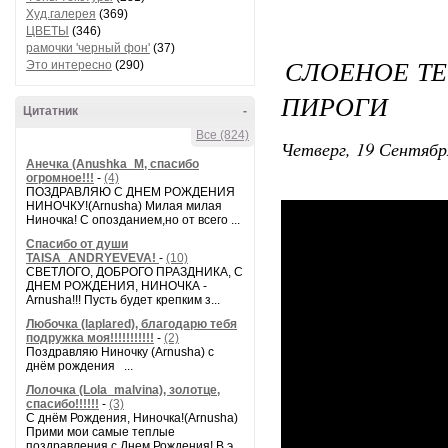
Худ.галерея
(369)
ЦВЕТЫ
(346)
рамочки 'черный фон'
(37)
СЛОЕНОЕ ТЕ
Это интересно
(290)
ПИРОГИ
Цитатник
-
Все (824)
Четверг, 19 Сентябр
Анечка (Anushka_M, спасибо
огромное!!!
-
(4)
ПОЗДРАВЛЯЮ С ДНЕМ РОЖДЕНИЯ
НИНОЧКУ!(Arnusha) Милая милая
Ниночка! С опозданием,но от всего ...
Спасибо от души
TAISA_ANDRYEVEVA!
-
(10)
СВЕТЛОГО, ДОБРОГО ПРАЗДНИКА, С
ДНЕМ РОЖДЕНИЯ, НИНОЧКА -
Arnusha!!! Пусть будет крепким з...
Любочка (laplared), благодарю тебя
подружка моя!!!!!!!!!!!
-
(2)
Поздравляю Ниночку (Arnusha) с
днём рождения ...
Лолочка (Lola_malvina), золотце,
спасибо!!!!!!
-
(3)
С днём Рождения, Ниночка!(Аrnusha)
Прими мои самые теплые
поздравления с Днем Рождения! В э...