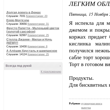
ЛЕГКИМ ОБ
Долгая дорога в Дюнах
Пятница, 15 Ноября 
Слушали: 7031
Комментарии: 20
Ennio Morricone
Я испекла для 
Слушали: 30656
Комментарии: 31
Фаусто Папетти - Маленький цветок
джемом и покрыл
(золотой саксофон)
Слушали: 92997
Комментарии: 25
коржах придает 
Стелла Джанни - Милан и Ночь
кислинка малин
(NEW)!!!
Слушали: 10430
Комментарии: 8
получился нежны
А Алёшин Хрусталь и шампанское
Слушали: 14124
Комментарии: 25
сабле торт хорош
Торт в готовом в
Всегда под рукой
-
К приложению
Продукты.
Для бисквитных 
Рубрики:
кулинарная книга
выпечка