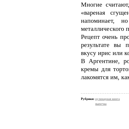
Многие считают
«вареная сгуще
напоминает, н
металлического п
Рецепт очень пр
результате вы 
вкусу ирис или 
В Аргентине, ро
кремы для торто
лакомятся им, к
Рубрики:
кулинарная книга
выпечка