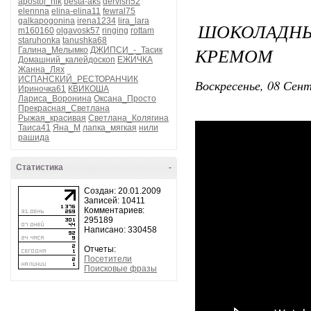
apostol_nik
besta-aks
dervish52
elennna
elina-elina11
fewral75
galkapogonina
irena1234
lira_lara
ШОКОЛАДН
m160160
olgavosk57
ringing
rottam
staruhonka
tanushka68
КРЕМОМ
Галина_Мелымко
ДЖИПСИ_-_Тасик
Домашний_калейдоскоп
ЕЖИЧКА
Жанна_Лях
ИСПАНСКИЙ_РЕСТОРАНЧИК
Воскресенье, 08 Сент
Ириночка61
КВИКОША
Лариса_Воронина
Оксана_Просто
Прекрасная_Светлана
Рыжая_красивая
Светлана_Колягина
Таиса41
Яна_М
лапка_мягкая
нили
рашида
Статистика
-
Создан: 20.01.2009
Записей: 10411
Комментариев:
295189
Написано: 330458
Отчеты:
Посетители
Поисковые фразы