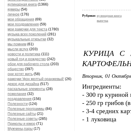
кулинарная книга
(1366)
кумиры
(54)
личное
(176)
Рубрики:
кулинарная книга
мои обращения
(69)
выпечка
мои поздравления
(59)
мои рамочки для текста
(1780)
музыка всех поколений
(281)
музыкальные открытки
(32)
мы помним
(61)
мысли вслух
(203)
КУРИЦА С 
новости и политика
(111)
новый год и рождество
(242)
КАРТОФЕЛЬ
обои для рабочего стола
(203)
общество
(397)
они хотят жить
(58)
Вторник, 01 Октября
рамочки 'фон желтый оранжевый'
(26)
декор для дизайна
(517)
Ингредиенты:
пасхальные элементы
(28)
- 300 гр куриной
пожелания
(32)
поздравления
(156)
- 250 гр грибов 
Полезности
(124)
Полезные программы
(84)
- 3-4 средних ка
Полезные сайты
(21)
- 1 луковица
Полезные советы
(285)
Приколы и юмор
(71)
Мужчины,пары
(17)