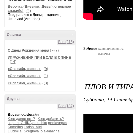
Верочка (Дневник_Девы), огромное
спасибо!
-
(4)
Поздравляю с Днем рождения ,
Ниночка! (Arnusha)
Ссылки
-
Все (215)
Рубрики:
кулинарная книга
С Днем Рождения меня !
-
(7)
выпечка
УПРАЖНЕНИЯ ПРИ БОЛИ В СПИНЕ
-
(14)
«Спасибо, жизнь!»
-
(9)
«Спасибо, жизнь!»
-
(1)
«Спасибо, жизнь!»
-
(3)
ПЛОВ И ТИР
Суббота, 14 Сентябр
Друзья
-
Все (187)
Друзья оффлайн
Кого давно нет?
Кого добавить?
capten_CHIKA
emuchka
geniavegas
Kamelius
Larisa_Vini
Liudmila_Sceglova
lola-malvina