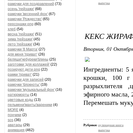
выпечка
рамочки для поздравлений
(73)
осень 'пейзажи'
(68)
рамочки 'весенний фон'
(67)
рамочки 'Рождество'
(65)
персонажи png
(60)
хлеб
(54)
КЕКС ЖИРА
весна 'пейзажи'
(51)
зима 'пейзажи'
(45)
лето 'пейзажи'
(34)
Вторник, 01 Октября
рамочки '8 Марта'
(27)
для меня 'приват'
(26)
беляши'чебуреки'блины
(25)
заготовки 'для коллажей'
(22)
Ингредиенты: 5 я
позируют дети png
(22)
рамки 'приват'
(21)
крошки, 100 г 
рамочки для записей
(20)
рамочки 'блокноты'
(19)
разрыхлителя ,
рамочки 'музыкальный фон'
(16)
эфирного масла, 
натюрморты
(14)
цветовые коды
(13)
Перемешать муку
пельмени'манты'вареники
(4)
MORE
(4)
пончики
(2)
sos
(36)
аватары
(29)
Рубрики:
кулинарная книга
анимация
(462)
выпечка