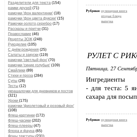
Разделители для текста
(154)
рамки друзей
(71)
Рубрики:
кулинарная книга
рамочки 'фон валентинки'
(18)
вторые блюда
рамочки 'фон цвета фуксии'
(15)
выпечка
Рамочки-золото,серебро
(17)
Рассказы и притчи
(31)
Православие
(46)
Рецепты ЗОЖ
(248)
Рукоделие
(105)
С днём рождения
(25)
РУЛЕТ С РИ
Салаты и закуски
(119)
рамочки 'светлый фон'
(70)
рамочки 'синие голубые'
(109)
Пятница, 27 Сентябр
Смайлики
(89)
Стихи и проза
(284)
Ингредиенты
Супы
(28)
Тесты
(12)
- для теста: 5 я
украшалочки для дневников и постов
сахара для посып
(321)
Уроки
(175)
рамочки 'фиолетовый и розовый фон'
(108)
Флеш-картинки
(172)
Рубрики:
кулинарная книга
Флеш-часики
(202)
выпечка
Флеш-плееры
(47)
Флора и фауна
(65)
Фоны текстуры
(231)