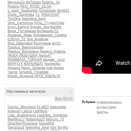
Mirosslava
MsTataka
Nataha_34
Radeia
RED_ROSE_OLGA
s_vami_Nadeshda
Schamada
starik51
Sveta_Savyhska
T-L
TANIUSA47
TimOlya
Valentina_begi
Vera_Larionova
Алла_Студентова
Буся_бабуся
Бущан_Зоя
ВалИв
Вера_Петрикова
Волжанка-52
Дневник_Девы
Дубовицкая_Галина
ЕЛЕНА_51
Зоя_Крайсик
Ира_Ивановна
Кахетинка
кот51
Лариса_Виноградова
Лариса_Воронина
Лариса_Коваль
ЛЮБА-ЛЮБУШКА
Люба47
ЛЮДМИЛА_ГОРНАЯ
мадам-_тата
МАРГО-К
МАРЬЯША7
Надежда-
Ариана
Нина_Зобкова
оля-душка
таила
Татьяна_Гусакова
Юрий_Дуданов
ЯРОСЛАВЛЬ76
Постоянные читатели
-
Все (8419)
Рубрики:
кулинарная книга
Darina_Mincheva
ELMED
Inkkognito
вторые блюда
Ketevan
Laticia
LebWohl
выпечка
Lida_shaliminova
Liudmila_Sceglova
Mahhha17
Natalinka25
Nitocris_73
OlgaText
Russlana
Taisia800
Tatyana19
Valentina_begi
Van-Toi-Ra