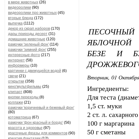
в мире животных
(26)
видеоролики
(90)
видеоролики про животных
(45)
вторые блюда
(172)
выпечка
(1112)
ПЕСОЧНЫ
декор из скрап.наборов
(170)
дары природы десерт
(31)
ЯБЛОЧНОЙ
домашние животные
(120)
рамочки 'зеленый фон'
(114)
рамочки 'зимний фон'
(255)
БЕЗЕ И Б
интересные фото
(217)
интернет
(58)
ДРОЖЖЕВОГО
информеры
(10)
картинки с движущейся водой
(6)
Вторник, 01 Октября
свечи
(21)
открытки
(358)
кино'мультфильмы
(25)
Ингредиенты:
клипарт
(808)
Для теста (диаме
кнопки переходы
(8)
коллажи
(21)
1,5 ст. муки
рамочки 'коричневый и бежевый фон'
(80)
2 ст. л. сахарног
котоматрица
(67)
100 г маргарина
рамочки 'фон красный и бордо'
(56)
красота и здоровье
(97)
50 г сметаны
красочные фразы для комментов
(90)
креатив,фантазии
(12)