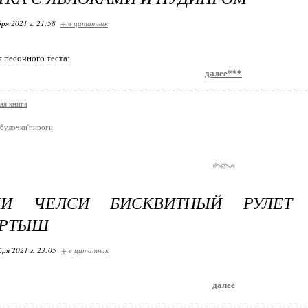
ря 2021 г. 21:58
+ в цитатник
 песочного теста:
далее***
ая книга
булочки'пироги
КИ ЧЕЛСИ БИСКВИТНЫЙ РУЛЕТ 
ЕРТЫШ
бря 2021 г. 23:05
+ в цитатник
далее