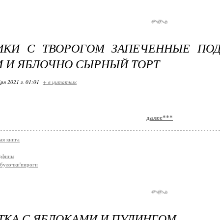
ИКИ С ТВОРОГОМ ЗАПЕЧЕННЫЕ ПО
 И ЯБЛОЧНО СЫРНЫЙ ТОРТ
ря 2021 г. 01:01
+ в цитатник
далее***
ая книга
аффины
булочки'пироги
КА С ЯБЛОКАМИ И ПУДИНГОМ