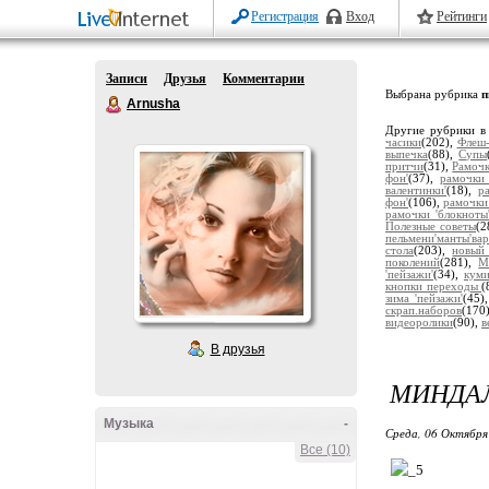
Регистрация
Вход
Рейтинги
Записи
Друзья
Комментарии
Выбрана рубрика
п
Arnusha
Другие рубрики в
часики
(202),
Флеш-
выпечка
(88),
Супы
притчи
(31),
Рамочк
фон'
(37),
рамочки 
валентинки'
(18),
р
фон'
(106),
рамочки
рамочки 'блокноты
Полезные советы
(2
пельмени'манты'ва
стола
(203),
новый
поколений
(281),
М
'пейзажи'
(34),
кум
кнопки переходы
(
зима 'пейзажи'
(45)
скрап.наборов
(170
видеоролики
(90),
в
В друзья
МИНДА
Музыка
-
Среда, 06 Октября
Все (10)