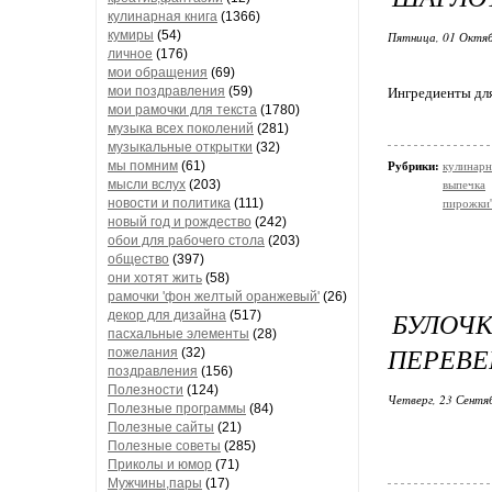
кулинарная книга
(1366)
кумиры
(54)
Пятница, 01 Октяб
личное
(176)
мои обращения
(69)
мои поздравления
(59)
Ингредиенты для
мои рамочки для текста
(1780)
музыка всех поколений
(281)
музыкальные открытки
(32)
мы помним
(61)
Рубрики:
кулинарн
мысли вслух
(203)
выпечка
новости и политика
(111)
пирожки'
новый год и рождество
(242)
обои для рабочего стола
(203)
общество
(397)
они хотят жить
(58)
рамочки 'фон желтый оранжевый'
(26)
БУЛОЧ
декор для дизайна
(517)
пасхальные элементы
(28)
ПЕРЕВ
пожелания
(32)
поздравления
(156)
Полезности
(124)
Четверг, 23 Сентя
Полезные программы
(84)
Полезные сайты
(21)
Полезные советы
(285)
Приколы и юмор
(71)
Мужчины,пары
(17)