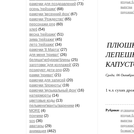
вторые б
рамочки для поздравлений
(73)
выпечка
осень 'пейзажи'
(68)
пирожки'
рамочки 'весенний фон'
(67)
рамочки 'Рождество'
(65)
персонажи png
(60)
хлеб
(54)
весна 'пейзажи'
(51)
зима 'пейзажи'
(45)
ПЛЮШК
лето 'пейзажи'
(34)
рамочки '8 Марта'
(27)
ЛЕПЕШ
для меня 'приват'
(26)
беляши'чебуреки'блины
(25)
КАПУСТ
заготовки 'для коллажей'
(22)
позируют дети png
(22)
Среда, 06 Октября
рамки 'приват'
(21)
рамочки для записей
(20)
рамочки 'блокноты'
(19)
1 ч.л. сухих др
рамочки 'музыкальный фон'
(16)
натюрморты
(14)
цветовые коды
(13)
пельмени'манты'вареники
(4)
Рубрики:
кулинарн
MORE
(4)
вторые б
пончики
(2)
выпечка
sos
(36)
пирожки'
аватары
(29)
беляши'ч
анимация
(462)