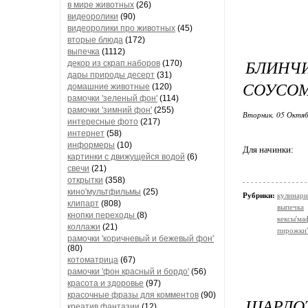
в мире животных
(26)
видеоролики
(90)
видеоролики про животных
(45)
вторые блюда
(172)
выпечка
(1112)
БЛИНЧ
декор из скрап.наборов
(170)
дары природы десерт
(31)
СОУСОМ
домашние животные
(120)
рамочки 'зеленый фон'
(114)
рамочки 'зимний фон'
(255)
Вторник, 05 Октяб
интересные фото
(217)
интернет
(58)
информеры
(10)
Для начинки:
картинки с движущейся водой
(6)
свечи
(21)
открытки
(358)
кино'мультфильмы
(25)
Рубрики:
кулинарн
клипарт
(808)
выпечка
кнопки переходы
(8)
кексы'м
коллажи
(21)
пирожки'
рамочки 'коричневый и бежевый фон'
(80)
котоматрица
(67)
рамочки 'фон красный и бордо'
(56)
красота и здоровье
(97)
красочные фразы для комментов
(90)
ШАРЛОТ
креатив,фантазии
(12)