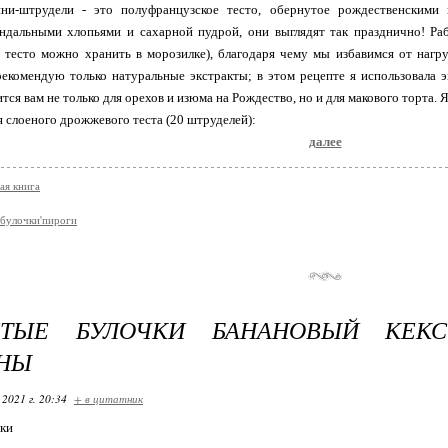
и-штрудели - это полуфранцузское тесто, обернутое рождественскими 
дальными хлопьями и сахарной пудрой, они выглядят так празднично! Раб
 тесто можно хранить в морозилке), благодаря чему мы избавимся от нагр
рекомендую только натуральные экстракты; в этом рецепте я использовала э
тся вам не только для орехов и изюма на Рождество, но и для макового торта.
 слоеного дрожжевого теста (20 штруделей):
далее
ая книга
булочки'пироги
ТЫЕ БУЛОЧКИ БАНАНОВЫЙ КЕКС
НЫ
 2021 г. 20:34
+ в цитатник
ки