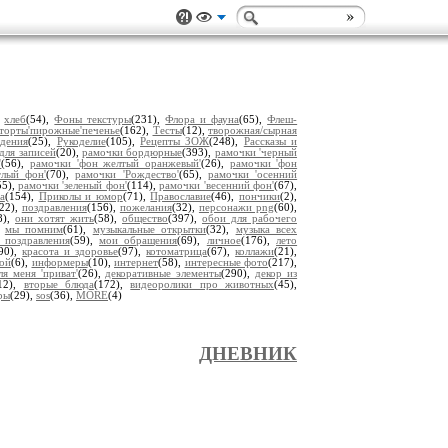
,
хлеб
(54),
Фоны текстуры
(231),
Флора и фауна
(65),
Флеш-
торты'пирожные'печенье
(162),
Тесты
(12),
творожная/сырная
дения
(25),
Рукоделие
(105),
Рецепты ЗОЖ
(248),
Рассказы и
для записей
(20),
рамочки бордюрные
(393),
рамочки 'черный
'
(56),
рамочки 'фон желтый оранжевый'
(26),
рамочки 'фон
тлый фон'
(70),
рамочки 'Рождество'
(65),
рамочки 'осенний
55),
рамочки 'зеленый фон'
(114),
рамочки 'весенний фон'
(67),
а
(154),
Приколы и юмор
(71),
Православие
(46),
пончики
(2),
(22),
поздравления
(156),
пожелания
(32),
персонажи png
(60),
8),
они хотят жить
(58),
общество
(397),
обои для рабочего
,
мы помним
(61),
музыкальные открытки
(32),
музыка всех
 поздравления
(59),
мои обращения
(69),
личное
(176),
лето
(90),
красота и здоровье
(97),
котоматрица
(67),
коллажи
(21),
ой
(6),
информеры
(10),
интернет
(58),
интересные фото
(217),
ля меня 'приват'
(26),
декоративные элементы
(290),
декор из
12),
вторые блюда
(172),
видеоролики про животных
(45),
ры
(29),
sos
(36),
MORE
(4)
ДНЕВНИК