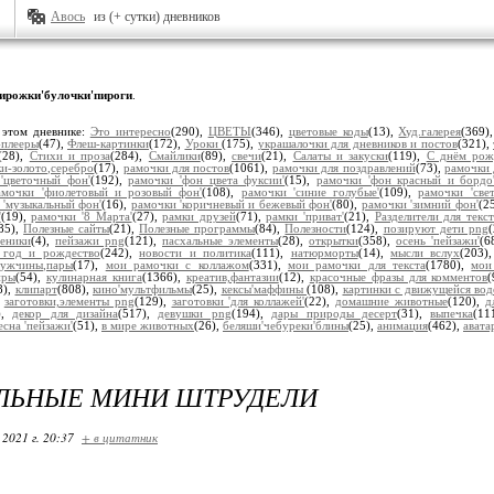
Авось
из (+ сутки) дневников
ирожки'булочки'пироги
.
 этом дневнике:
Это интересно
(290),
ЦВЕТЫ
(346),
цветовые коды
(13),
Худ.галерея
(369)
плееры
(47),
Флеш-картинки
(172),
Уроки
(175),
украшалочки для дневников и постов
(321),
(28),
Стихи и проза
(284),
Смайлики
(89),
свечи
(21),
Салаты и закуски
(119),
С днём рож
и-золото,серебро
(17),
рамочки для постов
(1061),
рамочки для поздравлений
(73),
рамочки 
'цветочный фон'
(192),
рамочки 'фон цвета фуксии'
(15),
рамочки 'фон красный и бордо
амочки 'фиолетовый и розовый фон'
(108),
рамочки 'синие голубые'
(109),
рамочки 'све
 'музыкальный фон'
(16),
рамочки 'коричневый и бежевый фон'
(80),
рамочки 'зимний фон'
(2
'
(19),
рамочки '8 Марта'
(27),
рамки друзей
(71),
рамки 'приват'
(21),
Разделители для текст
85),
Полезные сайты
(21),
Полезные программы
(84),
Полезности
(124),
позируют дети png
реники
(4),
пейзажи png
(121),
пасхальные элементы
(28),
открытки
(358),
осень 'пейзажи'
(6
 год и рождество
(242),
новости и политика
(111),
натюрморты
(14),
мысли вслух
(203)
ужчины,пары
(17),
мои рамочки с коллажом
(331),
мои рамочки для текста
(1780),
мои
иры
(54),
кулинарная книга
(1366),
креатив,фантазии
(12),
красочные фразы для комментов
8),
клипарт
(808),
кино'мультфильмы
(25),
кексы'маффины
(108),
картинки с движущейся вод
,
заготовки,элементы png
(129),
заготовки 'для коллажей'
(22),
домашние животные
(120),
д
),
декор для дизайна
(517),
девушки png
(194),
дары природы десерт
(31),
выпечка
(11
есна 'пейзажи'
(51),
в мире животных
(26),
беляши'чебуреки'блины
(25),
анимация
(462),
авата
ЛЬНЫЕ МИНИ ШТРУДЕЛИ
 2021 г. 20:37
+ в цитатник