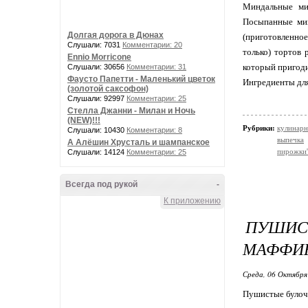
Миндальные мин
Посыпанные мин
Долгая дорога в Дюнах
(приготовленное
Слушали: 7031
Комментарии: 20
только) тортов 
Ennio Morricone
который пригоди
Слушали: 30656
Комментарии: 31
Фаусто Папетти - Маленький цветок
Ингредиенты для
(золотой саксофон)
Слушали: 92997
Комментарии: 25
Стелла Джанни - Милан и Ночь
(NEW)!!!
Рубрики:
кулинарн
Слушали: 10430
Комментарии: 8
выпечка
А Алёшин Хрусталь и шампанское
пирожки'
Слушали: 14124
Комментарии: 25
Всегда под рукой
-
К приложению
ПУШИС
МАФФИ
Среда, 06 Октября
Пушистые булоч