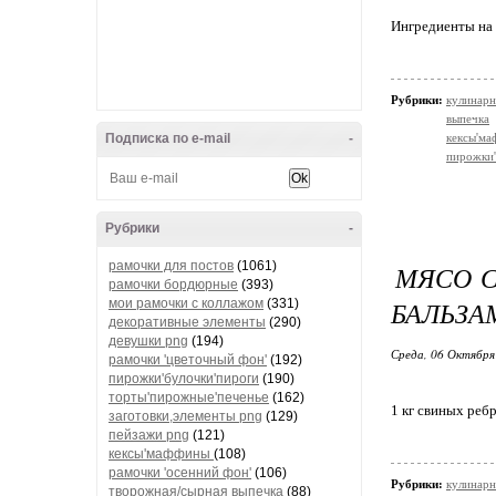
Ингредиенты на 
Рубрики:
кулинарн
выпечка
Подписка по e-mail
-
кексы'м
пирожки'
Рубрики
-
рамочки для постов
(1061)
МЯСО С
рамочки бордюрные
(393)
БАЛЬЗА
мои рамочки с коллажом
(331)
декоративные элементы
(290)
девушки png
(194)
Среда, 06 Октября
рамочки 'цветочный фон'
(192)
пирожки'булочки'пироги
(190)
торты'пирожные'печенье
(162)
1 кг свиных реб
заготовки,элементы png
(129)
пейзажи png
(121)
кексы'маффины
(108)
рамочки 'осенний фон'
(106)
Рубрики:
кулинарн
творожная/сырная выпечка
(88)