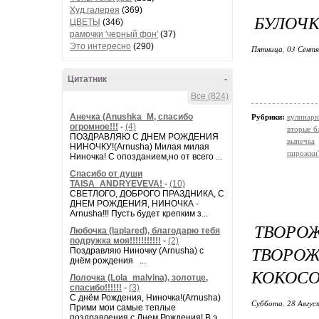
Худ.галерея
(369)
БУЛОЧК
ЦВЕТЫ
(346)
рамочки 'черный фон'
(37)
Это интересно
(290)
Пятница, 03 Сентя
Цитатник
-
Все (824)
Анечка (Anushka_M, спасибо
Рубрики:
кулинарн
огромное!!!
-
(4)
вторые б
ПОЗДРАВЛЯЮ С ДНЕМ РОЖДЕНИЯ
выпечка
НИНОЧКУ!(Arnusha) Милая милая
пирожки'
Ниночка! С опозданием,но от всего ...
Спасибо от души
TAISA_ANDRYEVEVA!
-
(10)
СВЕТЛОГО, ДОБРОГО ПРАЗДНИКА, С
ДНЕМ РОЖДЕНИЯ, НИНОЧКА -
Arnusha!!! Пусть будет крепким з...
ТВОРО
Любочка (laplared), благодарю тебя
подружка моя!!!!!!!!!!!
-
(2)
ТВОРО
Поздравляю Ниночку (Arnusha) с
днём рождения ...
КОКОСО
Лолочка (Lola_malvina), золотце,
спасибо!!!!!!
-
(3)
С днём Рождения, Ниночка!(Аrnusha)
Суббота, 28 Авгус
Прими мои самые теплые
поздравления с Днем Рождения! В э...