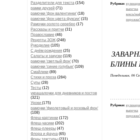
Разделители для текста
(154)
Рубрики:
кулинарн
рамки друзей
(71)
выпечка
рамочки 'фон валентинки'
(18)
кексы'м
рамочки 'фон цвета фуксии'
(15)
пирожки'
Рамочки-золото,серебро
(17)
Рассказы и притчи
(31)
Православие
(46)
Рецепты ЗОЖ
(248)
Рукоделие
(105)
С днём рождения
(25)
ЗАВАР
Салаты и закуски
(119)
БЛИНЫ 
рамочки 'светлый фон'
(70)
рамочки 'синие голубые'
(109)
Смайлики
(89)
Понедельник, 06 Се
Стихи и проза
(284)
Супы
(28)
Тесты
(12)
украшалочки для дневников и постов
(321)
Уроки
(175)
Рубрики:
кулинарн
рамочки 'фиолетовый и розовый фон'
выпечка
(108)
пирожки'
Флеш-картинки
(172)
Флеш-часики
(202)
Флеш-плееры
(47)
Флора и фауна
(65)
Фоны текстуры
(231)