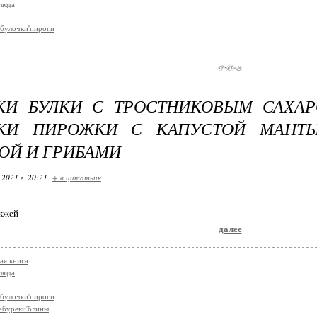
люда
булочки'пироги
И БУЛКИ С ТРОСТНИКОВЫМ САХАР
КИ ПИРОЖКИ С КАПУСТОЙ МАНТ
ОЙ И ГРИБАМИ
 2021 г. 20:21
+ в цитатник
ожжей
далее
ая книга
люда
булочки'пироги
ебуреки'блины