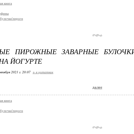
ая книга
аффины
булочки'пироги
НЫЕ ПИРОЖНЫЕ ЗАВАРНЫЕ БУЛОЧКИ
НА ЙОГУРТЕ
нтября 2021 г. 20:07
+ в цитатник
далее
ая книга
булочки'пироги