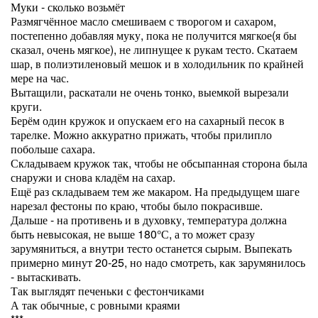
Муки - сколько возьмёт
Размягчённое масло смешиваем с творогом и сахаром,
постепенно добавляя муку, пока не получится мягкое(я бы
сказал, очень мягкое), не липнущее к рукам тесто. Скатаем
шар, в полиэтиленовый мешок и в холодильник по крайней
мере на час.
Вытащили, раскатали не очень тонко, выемкой вырезали
круги.
Берём один кружок и опускаем его на сахарный песок в
тарелке. Можно аккуратно прижать, чтобы прилипло
побольше сахара.
Складываем кружок так, чтобы не обсыпанная сторона была
снаружи и снова кладём на сахар.
Ещё раз складываем тем же макаром. На предыдущем шаге
нарезал фестоны по краю, чтобы было покрасивше.
Дальше - на противень и в духовку, температура должна
быть невысокая, не выше 180°С, а то может сразу
зарумяниться, а внутри тесто останется сырым. Выпекать
примерно минут 20-25, но надо смотреть, как зарумянилось
- вытаскивать.
Так выглядят печеньки с фестончиками
А так обычные, с ровными краями