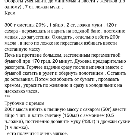
Обороты уменьшить до минимума и ввести 7 желтков (по
одному) , 7 ст. ложки муки .
Крем
300 г сметаны 20% , 1 яйцо , 2 ст. ложки муки , 120 г
сахара - перемешать и варить на водяной бане , постоянно
мешая , до загустения. Охладить , отдельно взбить 200г
масла , в него по ложке не переставая взбивать ввести
сметанную массу.
Печь на противне большом, застеленным пергаментной
бумагой при 170 град. 20 минут. Духовка предварительно
разогрета. Горячее изделие сразу после выпечки вместе с
бумагой скатать в рулет и обернуть полотенцем . Оставить
до остывания. Потом освободить от бумаги , промазать
кремом , украсить по желанию и сразу в холодильник на
насколько часов.
***
Трубочки с кремом
200г масла взбить в пышную массу с сахаром (50г),ввести
яйцо 1 шт. и влить сметану (150мл) с аммонием (0.5
ч.ложки), постепенно добавить муку (430г) и дрожжи сухие
(1 ч.ложка).
Тесто получится очень мягкое.