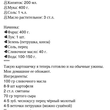
🥟Кипяток: 200 мл.
🥟Мука: 400 г.
🥟Соль: 1 ч.л.
🥟Масло растительное: 3 ст.л.
⁣⠀
Начинка:
🥩Фарш: 400 г.
🥩Лук: 1 шт.
🥩Зелень (петрушка, кинза)
🥩Соль, перец
🥩Сливочное масло: 40 г.
🥩Вода: 100-150 г.
****
Такую картошечку я теперь готовлю и на обычные ужины.
Мои домашние ее обожают.
Ингредиенты:
100 гр сливочного масла
8-9 шт картофеля
2 ст.л. сметаны
70 гр тертого сыра
4-5 зуб. чеснокусу перец чёрный молотый
4-5 веточки петрушки (можно сушёной)