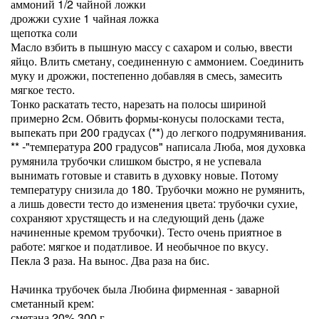
аммоний 1/2 чайной ложки
дрожжи сухие 1 чайная ложка
щепотка соли
Масло взбить в пышную массу с сахаром и солью, ввести
яйцо. Влить сметану, соединенную с аммонием. Соединить
муку и дрожжи, постепенно добавляя в смесь, замесить
мягкое тесто.
Тонко раскатать тесто, нарезать на полосы шириной
примерно 2см. Обвить формы-конусы полосками теста,
выпекать при 200 градусах (**) до легкого подрумянивания.
** -"температура 200 градусов" написала Люба, моя духовка
румянила трубочки слишком быстро, я не успевала
вынимать готовые и ставить в духовку новые. Потому
температуру снизила до 180. Трубочки можно не румянить,
а лишь довести тесто до изменения цвета: трубочки сухие,
сохраняют хрустящесть и на следующий день (даже
начиненные кремом трубочки). Тесто очень приятное в
работе: мягкое и податливое. И необычное по вкусу.
Пекла 3 раза. На вынос. Два раза на бис.
Начинка трубочек была Любина фирменная - заварной
сметанный крем:
сметана 20% 300 г