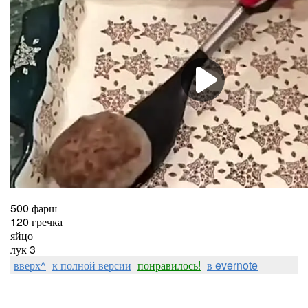
500 фарш
120 гречка
яйцо
лук 3
вверх^
к полной версии
понравилось!
в evernote