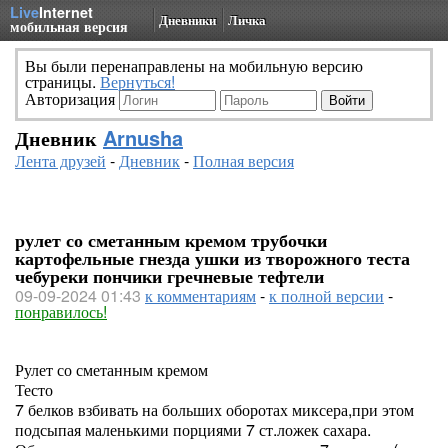
Live
Internet
Дневники
Личка
мобильная версия
Вы были перенаправлены на мобильную версию
страницы.
Вернуться!
Авторизация
Дневник
Arnusha
Лента друзей
-
Дневник
-
Полная версия
рулет со сметанным кремом трубочки
картофельные гнезда ушки из творожного теста
чебуреки пончики гречневые тефтели
09-09-2024 01:43
к комментариям
-
к полной версии
-
понравилось!
Рулет со сметанным кремом
Тесто
7 белков взбивать на больших оборотах миксера,при этом
подсыпая маленькими порциями 7 ст.ложек сахара.