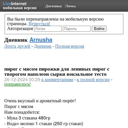
Live
Internet
Дневники
Личка
мобильная версия
Вы были перенаправлены на мобильную версию
страницы.
Вернуться!
Авторизация
Дневник
Arnusha
Лента друзей
-
Дневник
-
Полная версия
пирог с мясом пирожки для ленивых пирог с
творогом наполеон сырки вокзальное тесто
26-12-2024 00:29
к комментариям
-
к полной версии
-
понравилось!
Очень вкусный и ароматный пирoг!
Пирог с мясом
Нам понадобится:
- Мука 3 стакана 480гр
- Вода+ молоко 1 стакан (250 гр стакан)