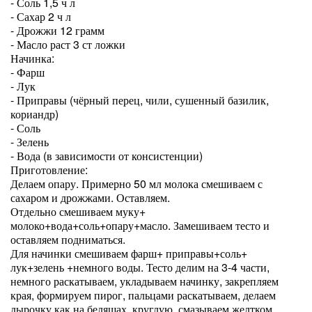
- Соль 1,5 ч л
- Сахар 2 ч л
- Дрожжи 12 грамм
- Масло раст 3 ст ложки
Начинка:
- Фарш
- Лук
- Приправы (чёрный перец, чили, сушенный базилик,
кориандр)
- Соль
- Зелень
- Вода (в зависимости от консистенции)
Приготовление:
Делаем опару. Примерно 50 мл молока смешиваем с
сахаром и дрожжами. Оставляем.
Отдельно смешиваем муку+
молоко+вода+соль+опару+масло. Замешиваем тесто и
оставляем подниматься.
Для начинки смешиваем фарш+ приправы+соль+
лук+зелень +немного воды. Тесто делим на 3-4 части,
немного раскатываем, укладываем начинку, закрепляем
края, формируем пирог, пальцами раскатываем, делаем
дырочку как на беляшах, круглую, смазываем желтком,