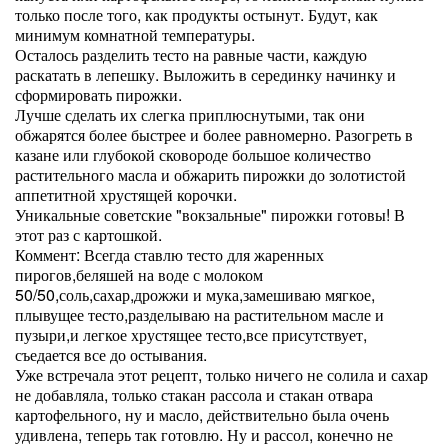
только после того, как продукты остынут. Будут, как
минимум комнатной температуры.
Осталось разделить тесто на равные части, каждую
раскатать в лепешку. Выложить в серединку начинку и
сформировать пирожки.
Лучше сделать их слегка приплюснутыми, так они
обжарятся более быстрее и более равномерно. Разогреть в
казане или глубокой сковороде большое количество
растительного масла и обжарить пирожки до золотистой
аппетитной хрустящей корочки.
Уникальные советские "вокзальные" пирожки готовы! В
этот раз с картошкой.
Коммент: Всегда ставлю тесто для жаренных
пирогов,беляшей на воде с молоком
50/50,соль,сахар,дрожжи и мука,замешиваю мягкое,
плывущее тесто,разделываю на растительном масле и
пузыри,и легкое хрустящее тесто,все присутствует,
съедается все до остывания.
Уже встречала этот рецепт, только ничего не солила и сахар
не добавляла, только стакан рассола и стакан отвара
картофельного, ну и масло, действительно была очень
удивлена, теперь так готовлю. Ну и рассол, конечно не