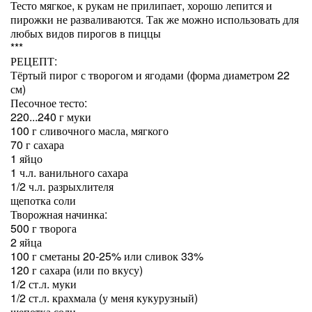
Тесто мягкое, к рукам не прилипает, хорошо лепится и
пирожки не разваливаются. Так же можно использовать для
любых видов пирогов в пиццы
***
РЕЦЕПТ:
Тёртый пирог с творогом и ягодами (форма диаметром 22
см)
Песочное тесто:
220...240 г муки
100 г сливочного масла, мягкого
70 г сахара
1 яйцо
1 ч.л. ванильного сахара
1/2 ч.л. разрыхлителя
щепотка соли
Творожная начинка:
500 г творога
2 яйца
100 г сметаны 20-25% или сливок 33%
120 г сахара (или по вкусу)
1/2 ст.л. муки
1/2 ст.л. крахмала (у меня кукурузный)
щепотка соли