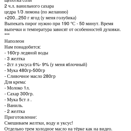
2 ч.л. ванильного сахара
цедра 1/3 лимона (по желанию)
+200...250 г ягод (у меня голубика)
Выпекать пирог нужно при 190 °С - 50 минут. Время
выпечки и температура зависят от особенностей духовки.
***
Наполеон
Нам понадобится:
- 160гр ледяной воды
- 3 желтка
- 2ст л уксуса 6%- 9% (у меня яблочный)
- Мука 480гр-500гр
- Сливочное масло 280гр
Для крема:
- Молоко 1л.
- Сахар 300гр.
- Мука 5ст л .
- Ваниль.
- 2 желтка
Приготовление:
Смешиваем желтки, воду и уксус!
Отдельно трем холодное масло на тёрке как на видео.