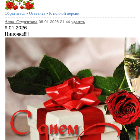
Обратиться
-
Ответить
-
К полной версии
08-01-2026-21:44
удалить
Алла_Студентова
9.01.2026
Ниночка!!!!