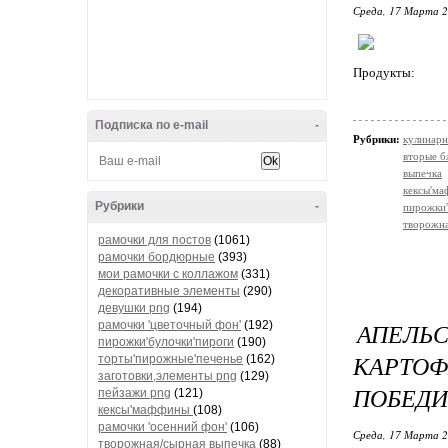
Среда, 17 Марта 2
Продукты:
Подписка по e-mail
-
Рубрики:
кулинарн
вторые б
выпечка
кексы'м
Рубрики
-
пирожки'
творожна
рамочки для постов
(1061)
рамочки бордюрные
(393)
мои рамочки с коллажом
(331)
декоративные элементы
(290)
девушки png
(194)
АПЕЛЬ
рамочки 'цветочный фон'
(192)
пирожки'булочки'пироги
(190)
КАРТО
торты'пирожные'печенье
(162)
заготовки,элементы png
(129)
ПОБЕДИ
пейзажи png
(121)
кексы'маффины
(108)
рамочки 'осенний фон'
(106)
Среда, 17 Марта 2
творожная/сырная выпечка
(88)