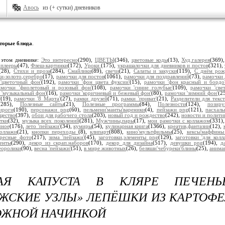
Авось
из (+ сутки) дневников
торые блюда
.
 этом дневнике:
Это интересно
(290),
ЦВЕТЫ
(346),
цветовые коды
(13),
Худ.галерея
(369)
плееры
(47),
Флеш-картинки
(172),
Уроки
(175),
украшалочки для дневников и постов
(321),
(28),
Стихи и проза
(284),
Смайлики
(89),
свечи
(21),
Салаты и закуски
(119),
С днём рож
и-золото,серебро
(17),
рамочки для постов
(1061),
рамочки для поздравлений
(73),
рамочки 
'цветочный фон'
(192),
рамочки 'фон цвета фуксии'
(15),
рамочки 'фон красный и бордо
амочки 'фиолетовый и розовый фон'
(108),
рамочки 'синие голубые'
(109),
рамочки 'све
 'музыкальный фон'
(16),
рамочки 'коричневый и бежевый фон'
(80),
рамочки 'зимний фон'
(2
'
(19),
рамочки '8 Марта'
(27),
рамки друзей
(71),
рамки 'приват'
(21),
Разделители для текст
(285),
Полезные сайты
(21),
Полезные программы
(84),
Полезности
(124),
позир
ироги
(190),
персонажи png
(60),
пельмени'манты'вареники
(4),
пейзажи png
(121),
пасхал
щество
(397),
обои для рабочего стола
(203),
новый год и рождество
(242),
новости и полити
тки
(32),
музыка всех поколений
(281),
Мужчины,пары
(17),
мои рамочки с коллажом
(331)
чное
(176),
лето 'пейзажи'
(34),
кумиры
(54),
кулинарная книга
(1366),
креатив,фантазии
(12),
коллажи
(21),
кнопки переходы
(8),
клипарт
(808),
кино'мультфильмы
(25),
кексы'маффин
ересные фото
(217),
зима 'пейзажи'
(45),
заготовки,элементы png
(129),
заготовки 'для колл
енты
(290),
декор из скрап.наборов
(170),
декор для дизайна
(517),
девушки png
(194),
д
еоролики
(90),
весна 'пейзажи'
(51),
в мире животных
(26),
беляши'чебуреки'блины
(25),
анима
АЯ КАПУСТА В КЛЯРЕ ПЕЧЕНЬ
ЖСКИЕ УЗЛЫ» ЛЕПЁШКИ ИЗ КАРТОФЕ
ОЖНОЙ НАЧИНКОЙ