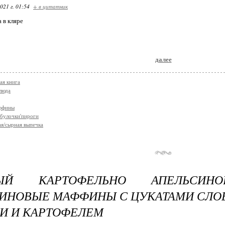
021 г. 01:54
+ в цитатник
 в кляре
далее
ая книга
люда
аффины
булочки'пироги
я/сырная выпечка
НЫЙ КАРТОФЕЛЬНО АПЕЛЬСИН
ИНОВЫЕ МАФФИНЫ С ЦУКАТАМИ СЛО
И И КАРТОФЕЛЕМ