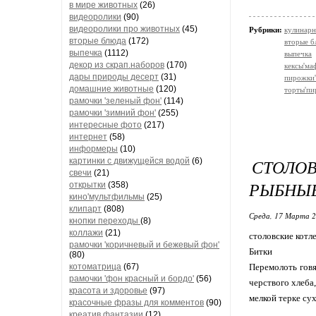
в мире животных
(26)
видеоролики
(90)
видеоролики про животных
(45)
Рубрики:
кулинарн
вторые блюда
(172)
вторые б
выпечка
(1112)
выпечка
декор из скрап.наборов
(170)
кексы'м
дары природы десерт
(31)
пирожки'
домашние животные
(120)
торты'пи
рамочки 'зеленый фон'
(114)
рамочки 'зимний фон'
(255)
интересные фото
(217)
интернет
(58)
информеры
(10)
СТОЛО
картинки с движущейся водой
(6)
свечи
(21)
РЫБНЫЕ
открытки
(358)
кино'мультфильмы
(25)
клипарт
(808)
Среда, 17 Марта 2
кнопки переходы
(8)
коллажи
(21)
столовские котл
рамочки 'коричневый и бежевый фон'
Битки
(80)
котоматрица
(67)
Перемолоть говя
рамочки 'фон красный и бордо'
(56)
черствого хлеба,
красота и здоровье
(97)
мелкой терке су
красочные фразы для комментов
(90)
креатив,фантазии
(12)