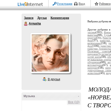
Регистрация
Вход
Рейтинги
Записи
Друзья
Комментарии
Выбрана рубрика
в
Arnusha
Другие рубрики в
часики
(202),
Флеш-
выпечка
(88),
Супы
притчи
(31),
Рамочк
фон'
(37),
рамочки 
валентинки'
(18),
р
фон'
(106),
рамочки
рамочки 'блокноты
Полезные советы
пирожки'булочки'п
хотят жить
(58),
об
музыкальные откры
обращения
(69),
ли
котоматрица
(67),
интернет
(58),
инт
декоративные элем
животных
(45),
вид
В друзья
МОЛОД
«НОРВЕ
Музыка
-
Все (10)
С ТВОР