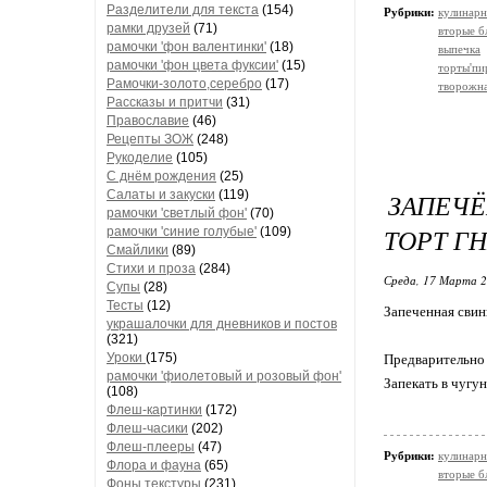
Разделители для текста
(154)
Рубрики:
кулинарн
рамки друзей
(71)
вторые б
рамочки 'фон валентинки'
(18)
выпечка
рамочки 'фон цвета фуксии'
(15)
торты'пи
Рамочки-золото,серебро
(17)
творожна
Рассказы и притчи
(31)
Православие
(46)
Рецепты ЗОЖ
(248)
Рукоделие
(105)
С днём рождения
(25)
Салаты и закуски
(119)
ЗАПЕЧ
рамочки 'светлый фон'
(70)
ТОРТ Г
рамочки 'синие голубые'
(109)
Смайлики
(89)
Стихи и проза
(284)
Среда, 17 Марта 2
Супы
(28)
Тесты
(12)
Запеченная свин
украшалочки для дневников и постов
(321)
Уроки
(175)
Предварительно з
рамочки 'фиолетовый и розовый фон'
Запекать в чугу
(108)
Флеш-картинки
(172)
Флеш-часики
(202)
Флеш-плееры
(47)
Рубрики:
кулинарн
Флора и фауна
(65)
вторые б
Фоны текстуры
(231)