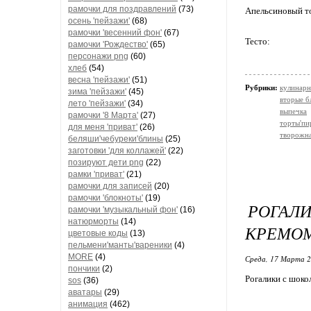
рамочки для поздравлений
(73)
Апельсиновый т
осень 'пейзажи'
(68)
рамочки 'весенний фон'
(67)
Тесто:
рамочки 'Рождество'
(65)
персонажи png
(60)
хлеб
(54)
весна 'пейзажи'
(51)
Рубрики:
кулинарн
зима 'пейзажи'
(45)
вторые б
лето 'пейзажи'
(34)
выпечка
рамочки '8 Марта'
(27)
торты'пи
для меня 'приват'
(26)
творожна
беляши'чебуреки'блины
(25)
заготовки 'для коллажей'
(22)
позируют дети png
(22)
рамки 'приват'
(21)
рамочки для записей
(20)
рамочки 'блокноты'
(19)
РОГАЛ
рамочки 'музыкальный фон'
(16)
натюрморты
(14)
КРЕМОМ
цветовые коды
(13)
пельмени'манты'вареники
(4)
MORE
(4)
Среда, 17 Марта 2
пончики
(2)
Рогалики с шоко
sos
(36)
аватары
(29)
анимация
(462)