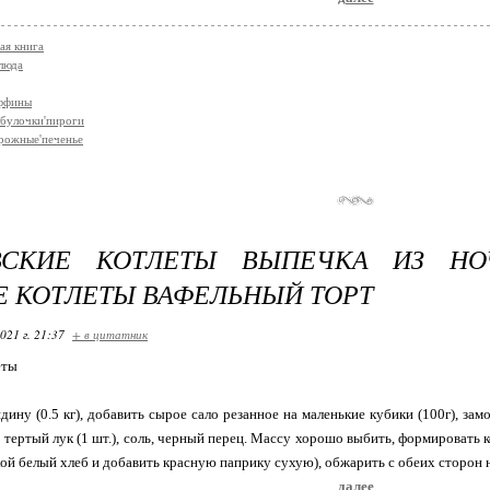
ая книга
люда
аффины
булочки'пироги
рожные'печенье
ВСКИЕ КОТЛЕТЫ ВЫПЕЧКА ИЗ НО
 КОТЛЕТЫ ВАФЕЛЬНЫЙ ТОРТ
021 г. 21:37
+ в цитатник
еты
дину (0.5 кг), добавить сырое сало резанное на маленькие кубики (100г), з
 тертый лук (1 шт.), соль, черный перец. Массу хорошо выбить, формировать к
хой белый хлеб и добавить красную паприку сухую), обжарить с обеих сторон н
далее