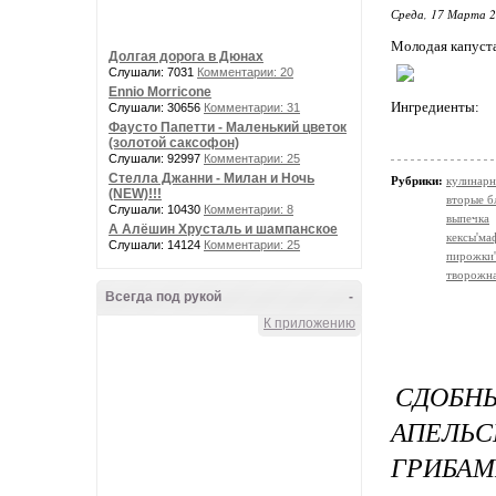
Среда, 17 Марта 2
Молодая капуста
Долгая дорога в Дюнах
Слушали: 7031
Комментарии: 20
Ennio Morricone
Ингредиенты:
Слушали: 30656
Комментарии: 31
Фаусто Папетти - Маленький цветок
(золотой саксофон)
Слушали: 92997
Комментарии: 25
Стелла Джанни - Милан и Ночь
Рубрики:
кулинарн
(NEW)!!!
вторые б
Слушали: 10430
Комментарии: 8
выпечка
А Алёшин Хрусталь и шампанское
кексы'м
Слушали: 14124
Комментарии: 25
пирожки'
творожна
Всегда под рукой
-
К приложению
СДОБ
АПЕЛЬС
ГРИБАМ