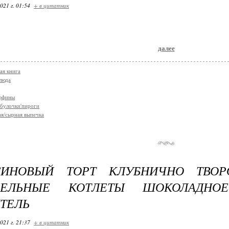
021 г. 01:54
+ в цитатник
далее
ая книга
люда
аффины
булочки'пироги
я/сырная выпечка
СИНОВЫЙ ТОРТ КЛУБНИЧНО ТВО
ФЕЛЬНЫЕ КОТЛЕТЫ ШОКОЛАДНО
ТЕЛЬ
021 г. 21:37
+ в цитатник