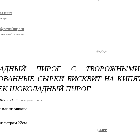
ая книга
люда
булочки'пироги
рожные'печенье
ЛАДНЫЙ ПИРОГ С ТВОРОЖНЫМ
ОВАННЫЕ СЫРКИ БИСКВИТ НА КИП
ЕК ШОКОЛАДНЫЙ ПИРОГ
021 г. 21:36
+ в цитатник
ными шариками
иаметром 22см.
далее