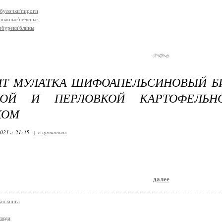
булочки'пироги
рожные'печенье
ебуреки'блины
ИТ МУЛАТКА ШИФОАПЕЛЬСИНОВЫЙ Б
НОЙ И ПЕРЛОВКОЙ КАРТОФЕЛЬ
КОМ
021 г. 21:35
+ в цитатник
далее
ая книга
люда