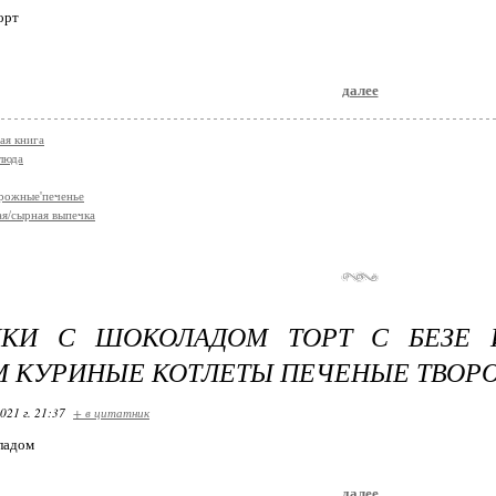
орт
далее
ая книга
люда
рожные'печенье
я/сырная выпечка
ИКИ С ШОКОЛАДОМ ТОРТ С БЕЗЕ
 КУРИНЫЕ КОТЛЕТЫ ПЕЧЕНЫЕ ТВОР
021 г. 21:37
+ в цитатник
ладом
далее