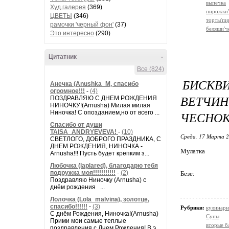
выпечка
Худ.галерея
(369)
пирожки'
ЦВЕТЫ
(346)
торты'пи
рамочки 'черный фон'
(37)
беляши'ч
Это интересно
(290)
Цитатник
-
Все (824)
БИСКВ
Анечка (Anushka_M, спасибо
огромное!!!
-
(4)
ВЕТЧИ
ПОЗДРАВЛЯЮ С ДНЕМ РОЖДЕНИЯ
НИНОЧКУ!(Arnusha) Милая милая
Ниночка! С опозданием,но от всего ...
ЧЕСНО
Спасибо от души
TAISA_ANDRYEVEVA!
-
(10)
Среда, 17 Марта 2
СВЕТЛОГО, ДОБРОГО ПРАЗДНИКА, С
ДНЕМ РОЖДЕНИЯ, НИНОЧКА -
Мулатка
Arnusha!!! Пусть будет крепким з...
Любочка (laplared), благодарю тебя
подружка моя!!!!!!!!!!!
-
(2)
Безе:
Поздравляю Ниночку (Arnusha) с
днём рождения ...
Лолочка (Lola_malvina), золотце,
спасибо!!!!!!
-
(3)
Рубрики:
кулинарн
С днём Рождения, Ниночка!(Аrnusha)
Супы
Прими мои самые теплые
вторые б
поздравления с Днем Рождения! В э...