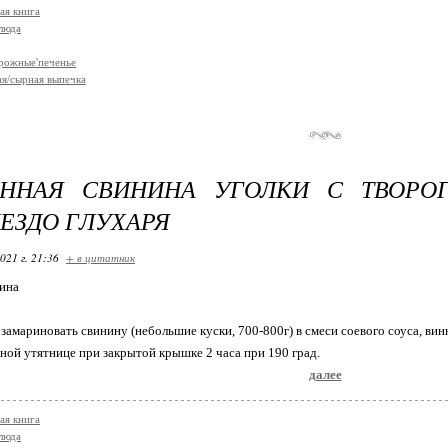
ая книга
люда
рожные'печенье
я/сырная выпечка
ЁННАЯ СВИНИНА УГОЛКИ С ТВОРО
НЕЗДО ГЛУХАРЯ
021 г. 21:36
+ в цитатник
ина
амариновать свинину (небольшие куски, 700-800г) в смеси соевого соуса, винн
нной утятнице при закрытой крышке 2 часа при 190 град.
далее
ая книга
люда