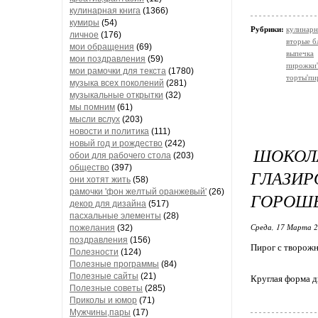
кулинарная книга
(1366)
кумиры
(54)
Рубрики:
кулинарн
личное
(176)
вторые б
мои обращения
(69)
выпечка
мои поздравления
(59)
пирожки'
мои рамочки для текста
(1780)
торты'пи
музыка всех поколений
(281)
музыкальные открытки
(32)
мы помним
(61)
мысли вслух
(203)
новости и политика
(111)
новый год и рождество
(242)
ШОКО
обои для рабочего стола
(203)
общество
(397)
ГЛАЗИР
они хотят жить
(58)
рамочки 'фон желтый оранжевый'
(26)
ГОРОШ
декор для дизайна
(517)
пасхальные элементы
(28)
Среда, 17 Марта 2
пожелания
(32)
поздравления
(156)
Пирог с творож
Полезности
(124)
Полезные программы
(84)
Полезные сайты
(21)
Круглая форма д
Полезные советы
(285)
Приколы и юмор
(71)
Мужчины,пары
(17)