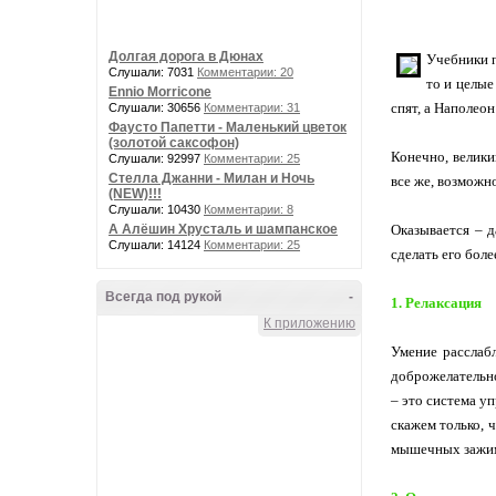
Долгая дорога в Дюнах
Учебники п
Слушали: 7031
Комментарии: 20
то и целые
Ennio Morricone
спят, а Наполеон
Слушали: 30656
Комментарии: 31
Фаусто Папетти - Маленький цветок
(золотой саксофон)
Конечно, велики
Слушали: 92997
Комментарии: 25
Стелла Джанни - Милан и Ночь
все же, возможн
(NEW)!!!
Слушали: 10430
Комментарии: 8
А Алёшин Хрусталь и шампанское
Оказывается – д
Слушали: 14124
Комментарии: 25
сделать его бол
Всегда под рукой
-
1. Релаксация
К приложению
Умение расслабл
доброжелательно
– это система у
скажем только, 
мышечных зажимо