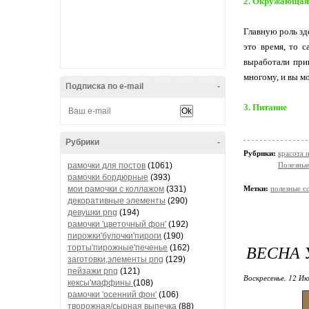
2. Окружающая
Главную роль зд
это время, то 
выработали прив
многому, и вы мо
Подписка по e-mail
-
3. Питание
Рубрики
-
Рубрики:
красота 
рамочки для постов
(1061)
Полезные
рамочки бордюрные
(393)
мои рамочки с коллажом
(331)
Метки:
полезные с
декоративные элементы
(290)
девушки png
(194)
рамочки 'цветочный фон'
(192)
пирожки'булочки'пироги
(190)
ВЕСНА 
торты'пирожные'печенье
(162)
заготовки,элементы png
(129)
пейзажи png
(121)
Воскресенье, 12 Ию
кексы'маффины
(108)
рамочки 'осенний фон'
(106)
творожная/сырная выпечка
(88)