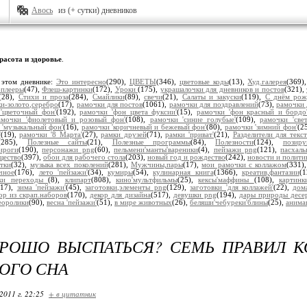
Авось
из (+ сутки) дневников
расота и здоровье
.
 этом дневнике:
Это интересно
(290),
ЦВЕТЫ
(346),
цветовые коды
(13),
Худ.галерея
(369)
плееры
(47),
Флеш-картинки
(172),
Уроки
(175),
украшалочки для дневников и постов
(321),
(28),
Стихи и проза
(284),
Смайлики
(89),
свечи
(21),
Салаты и закуски
(119),
С днём рож
и-золото,серебро
(17),
рамочки для постов
(1061),
рамочки для поздравлений
(73),
рамочки 
'цветочный фон'
(192),
рамочки 'фон цвета фуксии'
(15),
рамочки 'фон красный и бордо
амочки 'фиолетовый и розовый фон'
(108),
рамочки 'синие голубые'
(109),
рамочки 'све
 'музыкальный фон'
(16),
рамочки 'коричневый и бежевый фон'
(80),
рамочки 'зимний фон'
(2
'
(19),
рамочки '8 Марта'
(27),
рамки друзей
(71),
рамки 'приват'
(21),
Разделители для текст
(285),
Полезные сайты
(21),
Полезные программы
(84),
Полезности
(124),
позир
ироги
(190),
персонажи png
(60),
пельмени'манты'вареники
(4),
пейзажи png
(121),
пасхал
щество
(397),
обои для рабочего стола
(203),
новый год и рождество
(242),
новости и полити
тки
(32),
музыка всех поколений
(281),
Мужчины,пары
(17),
мои рамочки с коллажом
(331)
чное
(176),
лето 'пейзажи'
(34),
кумиры
(54),
кулинарная книга
(1366),
креатив,фантазии
(
ки переходы
(8),
клипарт
(808),
кино'мультфильмы
(25),
кексы'маффины
(108),
картин
217),
зима 'пейзажи'
(45),
заготовки,элементы png
(129),
заготовки 'для коллажей'
(22),
дом
ор из скрап.наборов
(170),
декор для дизайна
(517),
девушки png
(194),
дары природы десе
еоролики
(90),
весна 'пейзажи'
(51),
в мире животных
(26),
беляши'чебуреки'блины
(25),
анима
РОШО ВЫСПАТЬСЯ? СЕМЬ ПРАВИЛ К
ОГО СНА
2011 г. 22:25
+ в цитатник