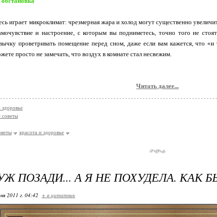
 обстановка
есь играет микроклимат: чрезмерная жара и холод могут существенно увеличить
самочувствие и настроение, с которым вы подниметесь, точно того не стоя
ычку проветривать помещение перед сном, даже если вам кажется, что «и 
жете просто не замечать, что воздух в комнате стал несвежим.
Читать далее...
и здоровье
 советы
оветы
красота и здоровье
УЖ ПОЗАДИ... А Я НЕ ПОХУДЕЛА. КАК Б
ня 2011 г. 04:42
+ в цитатник