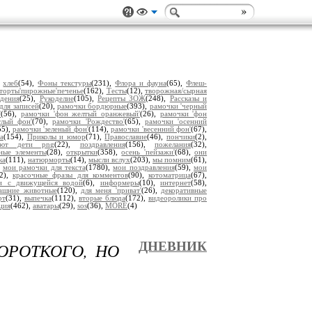
,
хлеб
(54),
Фоны текстуры
(231),
Флора и фауна
(65),
Флеш-
торты'пирожные'печенье
(162),
Тесты
(12),
творожная/сырная
дения
(25),
Рукоделие
(105),
Рецепты ЗОЖ
(248),
Рассказы и
для записей
(20),
рамочки бордюрные
(393),
рамочки 'черный
'
(56),
рамочки 'фон желтый оранжевый'
(26),
рамочки 'фон
тлый фон'
(70),
рамочки 'Рождество'
(65),
рамочки 'осенний
55),
рамочки 'зеленый фон'
(114),
рамочки 'весенний фон'
(67),
а
(154),
Приколы и юмор
(71),
Православие
(46),
пончики
(2),
уют дети png
(22),
поздравления
(156),
пожелания
(32),
ьные элементы
(28),
открытки
(358),
осень 'пейзажи'
(68),
они
ка
(111),
натюрморты
(14),
мысли вслух
(203),
мы помним
(61),
,
мои рамочки для текста
(1780),
мои поздравления
(59),
мои
12),
красочные фразы для комментов
(90),
котоматрица
(67),
ки с движущейся водой
(6),
информеры
(10),
интернет
(58),
ашние животные
(120),
для меня 'приват'
(26),
декоративные
рт
(31),
выпечка
(1112),
вторые блюда
(172),
видеоролики про
ция
(462),
аватары
(29),
sos
(36),
MORE
(4)
ОРОТКОГО, НО
ДНЕВНИК