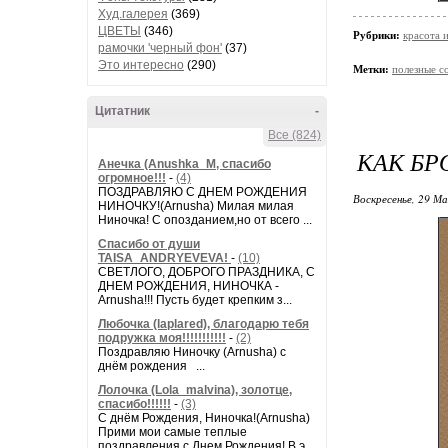
Худ.галерея
(369)
ЦВЕТЫ
(346)
Рубрики:
красота 
рамочки 'черный фон'
(37)
Это интересно
(290)
Метки:
полезные с
Цитатник
-
Все (824)
КАК БР
Анечка (Anushka_M, спасибо
огромное!!!
-
(4)
ПОЗДРАВЛЯЮ С ДНЕМ РОЖДЕНИЯ
Воскресенье, 29 Ма
НИНОЧКУ!(Arnusha) Милая милая
Ниночка! С опозданием,но от всего ...
Спасибо от души
TAISA_ANDRYEVEVA!
-
(10)
СВЕТЛОГО, ДОБРОГО ПРАЗДНИКА, С
ДНЕМ РОЖДЕНИЯ, НИНОЧКА -
Arnusha!!! Пусть будет крепким з...
Любочка (laplared), благодарю тебя
подружка моя!!!!!!!!!!!
-
(2)
Поздравляю Ниночку (Arnusha) с
днём рождения ...
Лолочка (Lola_malvina), золотце,
спасибо!!!!!!
-
(3)
С днём Рождения, Ниночка!(Аrnusha)
Прими мои самые теплые
поздравления с Днем Рождения! В э...