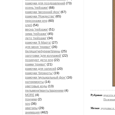
рамочки для поздравлений
(73)
осень 'пейзажи'
(68)
рамочки 'весенний фон'
(67)
рамочки 'Рождество'
(65)
персонажи png
(60)
хлеб
(54)
весна 'пейзажи'
(51)
зима 'пейзажи'
(45)
лето 'пейзажи'
(34)
рамочки '8 Марта'
(27)
для меня 'приват'
(26)
беляши'чебуреки'блины
(25)
заготовки 'для коллажей'
(22)
позируют дети png
(22)
рамки 'приват'
(21)
рамочки для записей
(20)
рамочки 'блокноты'
(19)
рамочки 'музыкальный фон'
(16)
натюрморты
(14)
цветовые коды
(13)
пельмени'манты'вареники
(4)
MORE
(4)
Рубрики:
красота 
пончики
(2)
Полезны
sos
(36)
аватары
(29)
Метки:
здоровье и
анимация
(462)