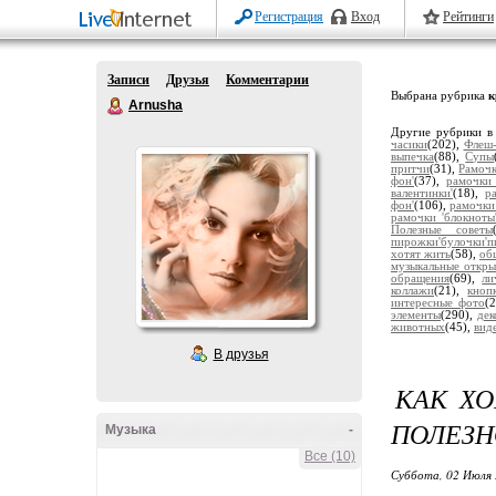
Регистрация
Вход
Рейтинги
Записи
Друзья
Комментарии
Выбрана рубрика
к
Arnusha
Другие рубрики в
часики
(202),
Флеш-
выпечка
(88),
Супы
притчи
(31),
Рамочк
фон'
(37),
рамочки 
валентинки'
(18),
р
фон'
(106),
рамочки
рамочки 'блокноты
Полезные советы
пирожки'булочки'п
хотят жить
(58),
об
музыкальные откры
обращения
(69),
ли
коллажи
(21),
кноп
интересные фото
(
элементы
(290),
дек
животных
(45),
вид
В друзья
КАК ХО
ПОЛЕЗН
Музыка
-
Все (10)
Суббота, 02 Июля 