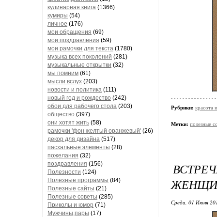
кулинарная книга
(1366)
кумиры
(54)
личное
(176)
мои обращения
(69)
мои поздравления
(59)
мои рамочки для текста
(1780)
музыка всех поколений
(281)
музыкальные открытки
(32)
мы помним
(61)
мысли вслух
(203)
новости и политика
(111)
новый год и рождество
(242)
обои для рабочего стола
(203)
Рубрики:
красота 
общество
(397)
они хотят жить
(58)
Метки:
полезные с
рамочки 'фон желтый оранжевый'
(26)
декор для дизайна
(517)
пасхальные элементы
(28)
пожелания
(32)
поздравления
(156)
ВСТРЕ
Полезности
(124)
ЖЕНЩИН
Полезные программы
(84)
Полезные сайты
(21)
Полезные советы
(285)
Среда, 01 Июня 20
Приколы и юмор
(71)
Мужчины,пары
(17)