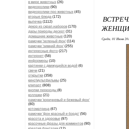
в мире животных
(26)
видеоролики
(90)
видеоролики про животных
(45)
ВСТРЕ
вторые блюда
(172)
выпечка
(1112)
ЖЕНЩИН
декор из скрап.наборов
(170)
дары природы десерт
(31)
домашние животные
(120)
Среда, 01 Июня 20
рамочки 'зеленый фон'
(114)
рамочки 'зимний фон'
(255)
интересные фото
(217)
интернет
(58)
информеры
(10)
картинки с движущейся водой
(6)
свечи
(21)
открытки
(358)
кино'мультфильмы
(25)
клипарт
(808)
кнопки переходы
(8)
коллажи
(21)
рамочки 'коричневый и бежевый фон'
(80)
котоматрица
(67)
рамочки 'фон красный и бордо'
(56)
красота и здоровье
(97)
красочные фразы для комментов
(90)
креатив,фантазии
(12)