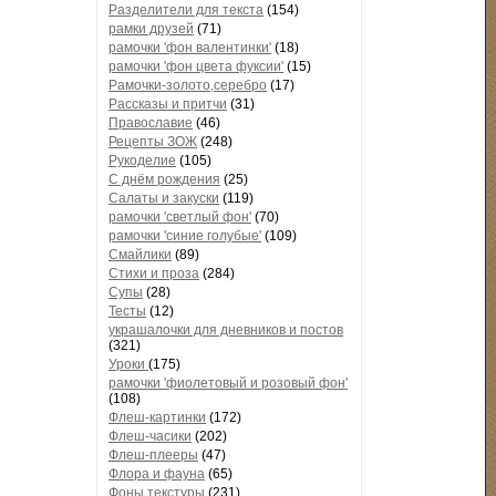
Разделители для текста
(154)
рамки друзей
(71)
рамочки 'фон валентинки'
(18)
рамочки 'фон цвета фуксии'
(15)
Рамочки-золото,серебро
(17)
Рассказы и притчи
(31)
Православие
(46)
Рецепты ЗОЖ
(248)
Рукоделие
(105)
С днём рождения
(25)
Салаты и закуски
(119)
рамочки 'светлый фон'
(70)
рамочки 'синие голубые'
(109)
Смайлики
(89)
Стихи и проза
(284)
Супы
(28)
Тесты
(12)
украшалочки для дневников и постов
(321)
Уроки
(175)
рамочки 'фиолетовый и розовый фон'
(108)
Флеш-картинки
(172)
Флеш-часики
(202)
Флеш-плееры
(47)
Флора и фауна
(65)
Фоны текстуры
(231)