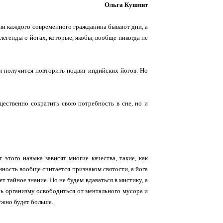
Ольга Кушпит
зни каждого современного гражданина бывают дни, а
легенды о йогах, которые, якобы, вообще никогда не
ли получится повторить подвиг индийских йогов. Но
щественно сократить свою потребность в сне, но и
 этого навыка зависят многие качества, такие, как
ность вообще считается признаком святости, а йога
 тайное знание. Но не будем вдаваться в мистику, а
чь организму освободиться от ментального мусора и
ужно будет больше.