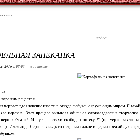
ая книга
ЕЛЬНАЯ ЗАПЕКАНКА
ля 2016 г. 08:03
+ в цитатник
те!
 и хорошим рецептом.
к черпает вдохновение
известно откуда
любуясь окружающим миром. Я такой 
о его нарезаю. Этот процесс вызывает
обильное слюноотделение
творческое 
, перо к бумаге! Минута, и стихи свободно потекут!" (примерно как-то та
 пр., Александр Сергеич аккуратно строгал сальце и дергал свежий лук с гря
ебушком.