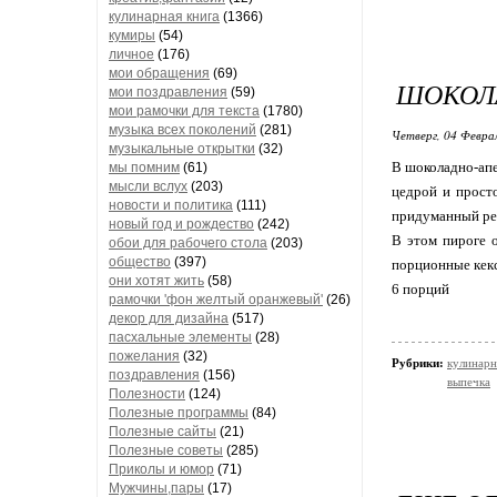
кулинарная книга
(1366)
кумиры
(54)
личное
(176)
мои обращения
(69)
ШОКОЛ
мои поздравления
(59)
мои рамочки для текста
(1780)
музыка всех поколений
(281)
Четверг, 04 Феврал
музыкальные открытки
(32)
В шоколадно-апе
мы помним
(61)
мысли вслух
(203)
цедрой и прост
новости и политика
(111)
придуманный рец
новый год и рождество
(242)
В этом пироге о
обои для рабочего стола
(203)
общество
(397)
порционные кекс
они хотят жить
(58)
6 порций
рамочки 'фон желтый оранжевый'
(26)
декор для дизайна
(517)
пасхальные элементы
(28)
пожелания
(32)
Рубрики:
кулинарн
поздравления
(156)
выпечка
Полезности
(124)
Полезные программы
(84)
Полезные сайты
(21)
Полезные советы
(285)
Приколы и юмор
(71)
Мужчины,пары
(17)