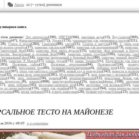
Авось
из (+ сутки) дневников
улинарная книга
.
 этом дневнике:
Это интересно
(290),
ЦВЕТЫ
(346),
цветовые коды
(13),
Худ.галерея
(369)
плееры
(47),
Флеш-картинки
(172),
Уроки
(175),
украшалочки для дневников и постов
(321),
(28),
Стихи и проза
(284),
Смайлики
(89),
свечи
(21),
Салаты и закуски
(119),
С днём рож
и-золото,серебро
(17),
рамочки для постов
(1061),
рамочки для поздравлений
(73),
рамочки 
'цветочный фон'
(192),
рамочки 'фон цвета фуксии'
(15),
рамочки 'фон красный и бордо
амочки 'фиолетовый и розовый фон'
(108),
рамочки 'синие голубые'
(109),
рамочки 'све
 'музыкальный фон'
(16),
рамочки 'коричневый и бежевый фон'
(80),
рамочки 'зимний фон'
(2
'
(19),
рамочки '8 Марта'
(27),
рамки друзей
(71),
рамки 'приват'
(21),
Разделители для текст
(285),
Полезные сайты
(21),
Полезные программы
(84),
Полезности
(124),
позир
ироги
(190),
персонажи png
(60),
пельмени'манты'вареники
(4),
пейзажи png
(121),
пасхал
щество
(397),
обои для рабочего стола
(203),
новый год и рождество
(242),
новости и полити
тки
(32),
музыка всех поколений
(281),
Мужчины,пары
(17),
мои рамочки с коллажом
(331)
чное
(176),
лето 'пейзажи'
(34),
кумиры
(54),
креатив,фантазии
(12),
красочные фразы для
ки переходы
(8),
клипарт
(808),
кино'мультфильмы
(25),
кексы'маффины
(108),
картин
217),
зима 'пейзажи'
(45),
заготовки,элементы png
(129),
заготовки 'для коллажей'
(22),
дом
ор из скрап.наборов
(170),
декор для дизайна
(517),
девушки png
(194),
дары природы десе
еоролики
(90),
весна 'пейзажи'
(51),
в мире животных
(26),
беляши'чебуреки'блины
(25),
анима
САЛЬНОЕ ТЕСТО НА МАЙОНЕЗЕ
ля 2016 г. 08:05
+ в цитатник
Подходит для любо