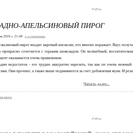
АДНО-АПЕЛЬСИНОВЫЙ ПИРОГ
я 2016 г. 21:48
+ в цитатник
льсиновый пирог входит вареный апельсин, что многих поражает. Вкус получае
о прекрасно сочетается с горьким шоколадом. Он волшебный, восхитительн
епт оказывается очень правильным.
дин недостаток - его трудно аккуратно нарезать, так как он очень нежны
ики. Они прочнее, а также выше поднимаются за счет добавления муки. И резат
Читать далее...
ая книга