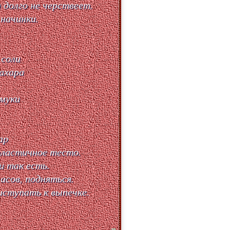
 долго не черствеет.
 начинки.
 соли
сахара
 муки
ар
эластичное тесто.
и так есть.
асов, подняться.
иступать к выпечке.