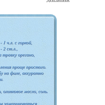
.
 1 ч.л. с горкой,
 2 ст.л.,
 травку орегано,
ления проще простого.
у на филе, аккуратно
и.
 оливковое масло, соль.
ем замариноваться