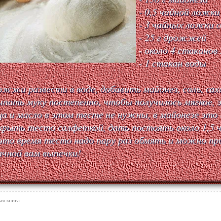
- 0,5 чайной ложки
- 3 чайных ложки 
- 25 г дрожжей
- около 4 стаканов
- 1 стакан воды
жжи развести в воде, добавить майонез, соль, сах
пать муку постепенно, чтобы получилось мягкое, 
а и масло в этом тесте не нужны, в майонезе это 
рыть тесто салфеткой, дать постоять около 1,5 ч
это время тесто надо пару раз обмять и можно пр
чной вам выпечки!
ая книга