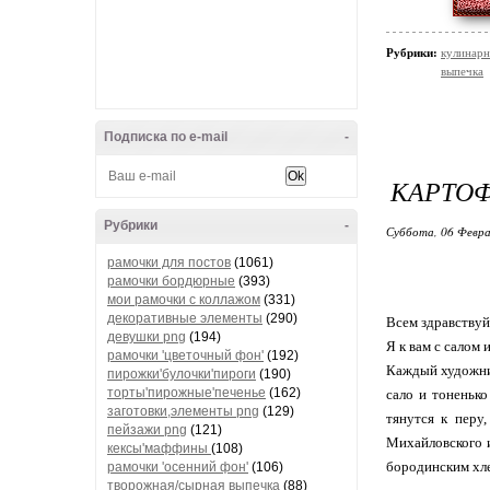
Рубрики:
кулинарн
выпечка
Подписка по e-mail
-
КАРТОФ
Рубрики
-
Суббота, 06 Февра
рамочки для постов
(1061)
рамочки бордюрные
(393)
мои рамочки с коллажом
(331)
декоративные элементы
(290)
Всем здравствуй
девушки png
(194)
Я к вам с салом
рамочки 'цветочный фон'
(192)
Каждый художни
пирожки'булочки'пироги
(190)
торты'пирожные'печенье
(162)
сало и тоненьк
заготовки,элементы png
(129)
тянутся к перу
пейзажи png
(121)
Михайловского и
кексы'маффины
(108)
бородинским хл
рамочки 'осенний фон'
(106)
творожная/сырная выпечка
(88)