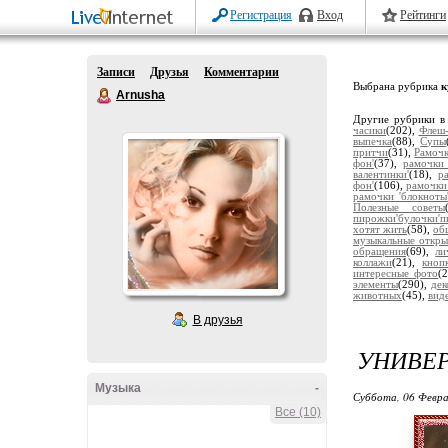
Регистрация
Вход
Рейтинги
Записи
Друзья
Комментарии
Выбрана рубрика
к
Arnusha
Другие рубрики в
часики
(202),
Флеш-
выпечка
(88),
Супы
притчи
(31),
Рамочк
фон'
(37),
рамочки 
валентинки'
(18),
р
фон'
(106),
рамочки
рамочки 'блокноты
Полезные советы
пирожки'булочки'п
хотят жить
(58),
об
музыкальные откры
обращения
(69),
ли
коллажи
(21),
кноп
интересные фото
(
элементы
(290),
дек
животных
(45),
вид
В друзья
УНИВЕР
Музыка
-
Суббота, 06 Февра
Все (10)