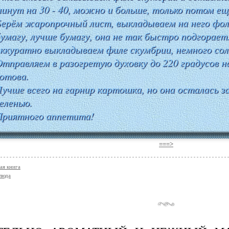
инут на 30 - 40, можно и больше, только потом ещ
ерём жаропрочный лист, выкладываем на него фол
умагу, лучше бумагу, она не так быстро подгорает
ккуратно выкладываем филе скумбрии, немного сол
тправляем в разогретую духовку до 220 градусов н
отова.
учше всего на гарнир картошка, но она осталась з
еленью.
Приятного аппетита!
===>
ая книга
люда