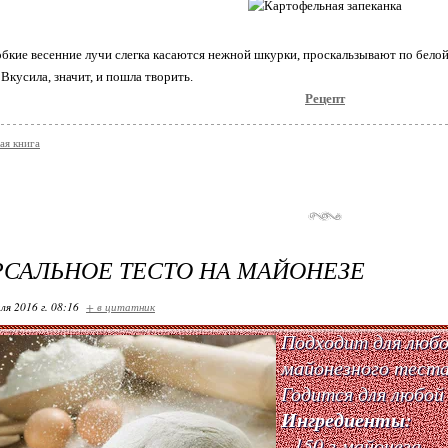
робкие весенние лучи слегка касаются нежной шкурки, проскальзывают по белой 
. Вкусила, значит, и пошла творить.
Рецепт
ая книга
САЛЬНОЕ ТЕСТО НА МАЙОНЕЗЕ
ля 2016 г. 08:16
+ в цитатник
Подходит для любо
майонезного теста
Годится для любой
Ингредиенты:
- 150 г майонеза