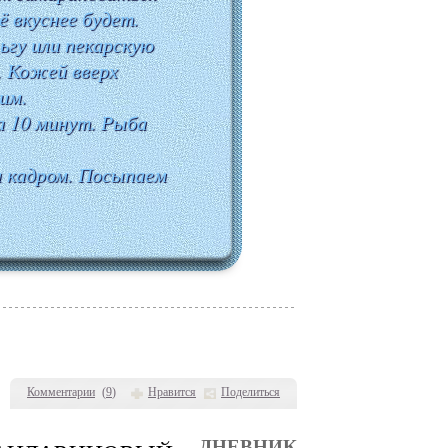
ё вкуснее будет.
ьгу или пекарскую
. Кожей вверх
им.
а 10 минут. Рыба
а кадром. Посыпаем
Комментарии
(
9
)
Нравится
Поделиться
ДНЕВНИК