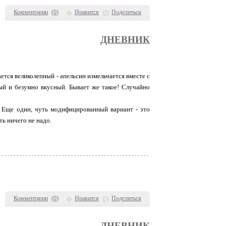
Комментарии
(
0
)
Нравится
Поделиться
ДНЕВНИК
тся великолепный - апельсин измельчается вместе с
ый и безумно вкусный. Бывает же такое! Случайно
й. Еще один, чуть модифицированный вариант - это
ь ничего не надо.
Комментарии
(
0
)
Нравится
Поделиться
ДНЕВНИК