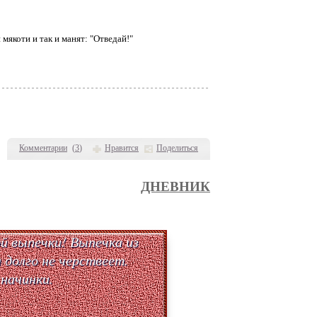
мякоти и так и манят: "Отведай!"
Комментарии
(
3
)
Нравится
Поделиться
ДНЕВНИК
й выпечки! Выпечка из
 долго не черствеет.
 начинки.