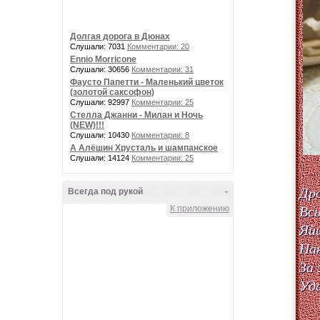
Долгая дорога в Дюнах
Слушали: 7031
Комментарии: 20
Ennio Morricone
Слушали: 30656
Комментарии: 31
Фаусто Папетти - Маленький цветок
(золотой саксофон)
Слушали: 92997
Комментарии: 25
Стелла Джанни - Милан и Ночь
(NEW)!!!
Слушали: 10430
Комментарии: 8
А Алёшин Хрусталь и шампанское
Слушали: 14124
Комментарии: 25
Дро
Всегда под рукой
-
Всы
К приложению
Яйц
Нак
За 
Уда