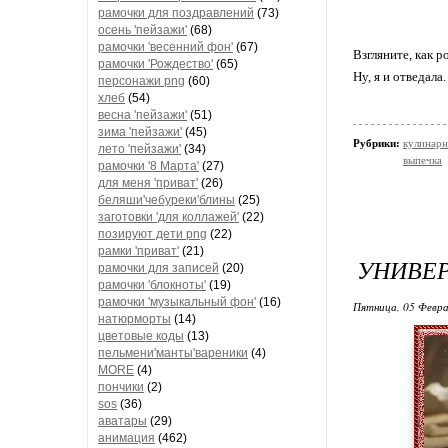
рамочки для поздравлений
(73)
осень 'пейзажи'
(68)
рамочки 'весенний фон'
(67)
Взгляните, как 
рамочки 'Рождество'
(65)
Ну, я и отведала
персонажи png
(60)
хлеб
(54)
весна 'пейзажи'
(51)
зима 'пейзажи'
(45)
Рубрики:
кулинарн
лето 'пейзажи'
(34)
выпечка
рамочки '8 Марта'
(27)
для меня 'приват'
(26)
беляши'чебуреки'блины
(25)
заготовки 'для коллажей'
(22)
позируют дети png
(22)
рамки 'приват'
(21)
УНИВЕР
рамочки для записей
(20)
рамочки 'блокноты'
(19)
рамочки 'музыкальный фон'
(16)
Пятница, 05 Февра
натюрморты
(14)
цветовые коды
(13)
пельмени'манты'вареники
(4)
MORE
(4)
пончики
(2)
sos
(36)
аватары
(29)
анимация
(462)