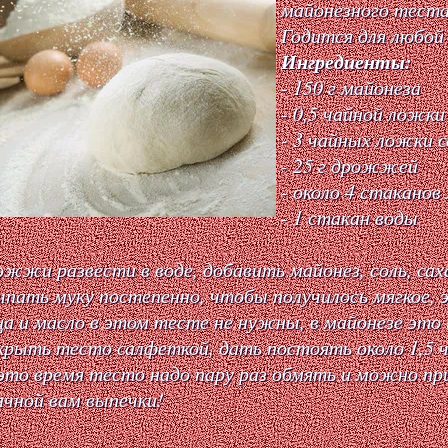
майонезного теста
Годится для любой
Ингредиенты:
- 150 г майонеза
- 0,5 чайной ложки
- 3 чайных ложки 
- 25 г дрожжей
- около 4 стаканов
- 1 стакан воды
жжи развести в воде, добавить майонез, соль, сах
пать муку постепенно, чтобы получилось мягкое, 
а и масло в этом тесте не нужны, в майонезе это 
рыть тесто салфеткой, дать постоять около 1,5 ч
это время тесто надо пару раз обмять и можно пр
чной вам выпечки!