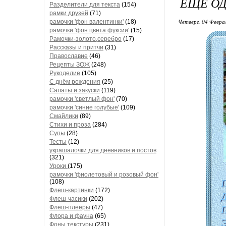
ЕЩЕ О
Разделители для текста
(154)
рамки друзей
(71)
Четверг, 04 Феврал
рамочки 'фон валентинки'
(18)
рамочки 'фон цвета фуксии'
(15)
Рамочки-золото,серебро
(17)
Рассказы и притчи
(31)
Православие
(46)
Рецепты ЗОЖ
(248)
Рукоделие
(105)
С днём рождения
(25)
Салаты и закуски
(119)
рамочки 'светлый фон'
(70)
рамочки 'синие голубые'
(109)
Смайлики
(89)
Стихи и проза
(284)
Супы
(28)
Тесты
(12)
украшалочки для дневников и постов
(321)
Уроки
(175)
рамочки 'фиолетовый и розовый фон'
П
(108)
Флеш-картинки
(172)
Д
Флеш-часики
(202)
Флеш-плееры
(47)
Флора и фауна
(65)
Э
Фоны текстуры
(231)