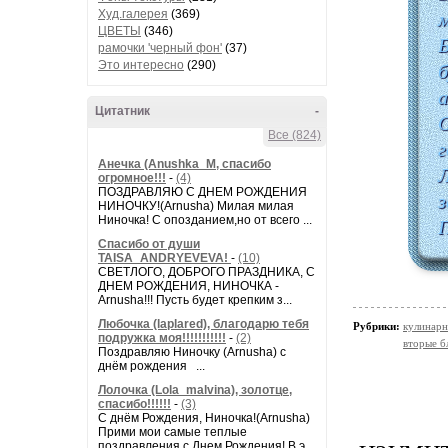
м
Худ.галерея
(369)
ЦВЕТЫ
(346)
Б
рамочки 'черный фон'
(37)
б
Это интересно
(290)
а
Цитатник
-
О
Все (824)
г
Анечка (Anushka_M, спасибо
Л
огромное!!!
-
(4)
ПОЗДРАВЛЯЮ С ДНЕМ РОЖДЕНИЯ
з
НИНОЧКУ!(Arnusha) Милая милая
Ниночка! С опозданием,но от всего ...
Спасибо от души
TAISA_ANDRYEVEVA!
-
(10)
СВЕТЛОГО, ДОБРОГО ПРАЗДНИКА, С
ДНЕМ РОЖДЕНИЯ, НИНОЧКА -
Arnusha!!! Пусть будет крепким з...
Любочка (laplared), благодарю тебя
Рубрики:
кулинарн
подружка моя!!!!!!!!!!!
-
(2)
вторые б
Поздравляю Ниночку (Arnusha) с
днём рождения ...
Лолочка (Lola_malvina), золотце,
спасибо!!!!!!
-
(3)
С днём Рождения, Ниночка!(Аrnusha)
Прими мои самые теплые
поздравления с Днем Рождения! В э...