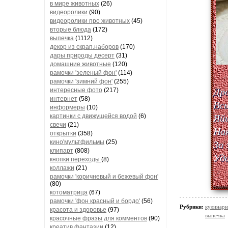
в мире животных
(26)
видеоролики
(90)
видеоролики про животных
(45)
вторые блюда
(172)
выпечка
(1112)
декор из скрап.наборов
(170)
дары природы десерт
(31)
домашние животные
(120)
рамочки 'зеленый фон'
(114)
рамочки 'зимний фон'
(255)
Дро
интересные фото
(217)
интернет
(58)
Всы
информеры
(10)
Яйц
картинки с движущейся водой
(6)
свечи
(21)
Нак
открытки
(358)
За 
кино'мультфильмы
(25)
клипарт
(808)
Уда
кнопки переходы
(8)
коллажи
(21)
рамочки 'коричневый и бежевый фон'
(80)
котоматрица
(67)
рамочки 'фон красный и бордо'
(56)
Рубрики:
кулинарн
красота и здоровье
(97)
выпечка
красочные фразы для комментов
(90)
креатив,фантазии
(12)