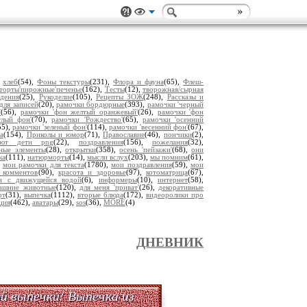
,
хлеб
(54),
Фоны текстуры
(231),
Флора и фауна
(65),
Флеш-
торты'пирожные'печенье
(162),
Тесты
(12),
творожная/сырная
дения
(25),
Рукоделие
(105),
Рецепты ЗОЖ
(248),
Рассказы и
для записей
(20),
рамочки бордюрные
(393),
рамочки 'черный
'
(56),
рамочки 'фон желтый оранжевый'
(26),
рамочки 'фон
тлый фон'
(70),
рамочки 'Рождество'
(65),
рамочки 'осенний
55),
рамочки 'зеленый фон'
(114),
рамочки 'весенний фон'
(67),
а
(154),
Приколы и юмор
(71),
Православие
(46),
пончики
(2),
уют дети png
(22),
поздравления
(156),
пожелания
(32),
ьные элементы
(28),
открытки
(358),
осень 'пейзажи'
(68),
они
ка
(111),
натюрморты
(14),
мысли вслух
(203),
мы помним
(61),
,
мои рамочки для текста
(1780),
мои поздравления
(59),
мои
 комментов
(90),
красота и здоровье
(97),
котоматрица
(67),
ки с движущейся водой
(6),
информеры
(10),
интернет
(58),
ашние животные
(120),
для меня 'приват'
(26),
декоративные
рт
(31),
выпечка
(1112),
вторые блюда
(172),
видеоролики про
ция
(462),
аватары
(29),
sos
(36),
MORE
(4)
ДНЕВНИК
й выпечки! Выпечка из