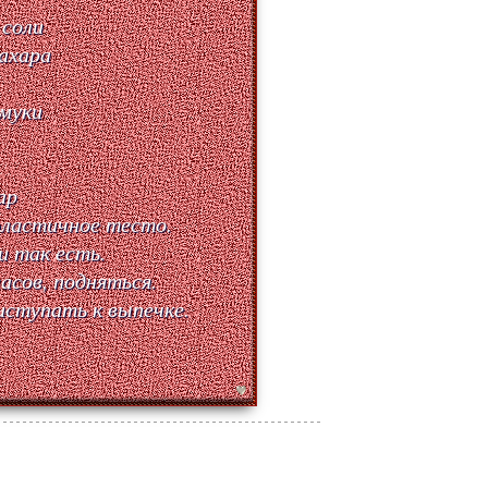
 соли
сахара
 муки
ар
эластичное тесто.
и так есть.
асов, подняться.
иступать к выпечке.