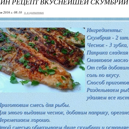
ДИН РЕЦЕПТ ВКУСНЕЙШЕЙ СКУМБРИИ
я 2016 г. 08:10
+ в цитатник
Ингредиенты:
Скумбрия - 2 шт
Чеснок - 3 зубка,
Паприка сладкая -
Оливковое масло -
От себя добавила
соль по вкусу.
Способ приготов
Разделываем рыб
удаляем все кост
риготовим смесь для рыбы.
ля этого выдавим чеснок, добавим паприку, орегано,
Перемешаем хорошо.
той смесью обмазываем филе скумбрии и оставля