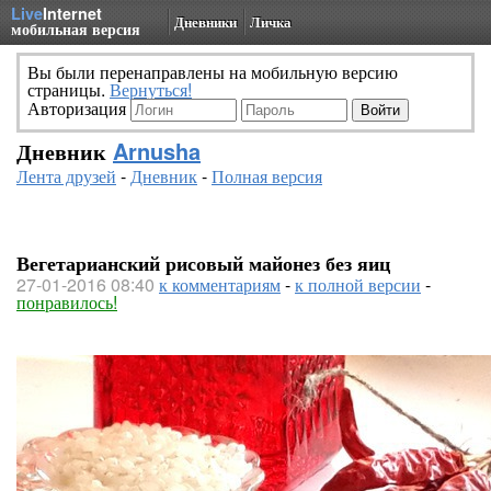
Live
Internet
Дневники
Личка
мобильная версия
Вы были перенаправлены на мобильную версию
страницы.
Вернуться!
Авторизация
Дневник
Arnusha
Лента друзей
-
Дневник
-
Полная версия
Вегетарианский рисовый майонез без яиц
27-01-2016 08:40
к комментариям
-
к полной версии
-
понравилось!