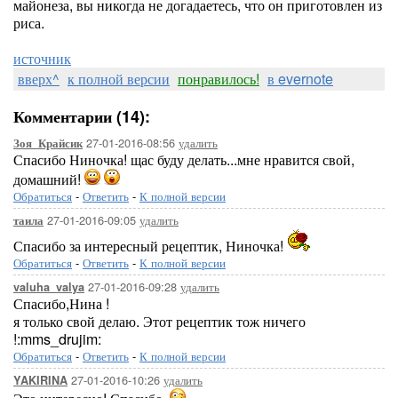
майонеза, вы никогда не догадаетесь, что он приготовлен из
риса.
источник
вверх^
к полной версии
понравилось!
в evernote
Комментарии (14):
27-01-2016-08:56
удалить
Зоя_Крайсик
Спасибо Ниночка! щас буду делать...мне нравится свой,
домашний!
Обратиться
-
Ответить
-
К полной версии
27-01-2016-09:05
удалить
таила
Спасибо за интересный рецептик, Ниночка!
Обратиться
-
Ответить
-
К полной версии
27-01-2016-09:28
удалить
valuha_valya
Спасибо,Нина !
я только свой делаю. Этот рецептик тож ничего
!:mms_drujim:
Обратиться
-
Ответить
-
К полной версии
27-01-2016-10:26
удалить
YAKIRINA