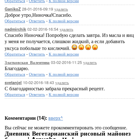
Обратиться
-
Ответить
-
К полной версии
28-01-2016-09:19
удалить
GanikoZ
Доброе утро,Ниночка!Спасибо.
Обратиться
-
Ответить
-
К полной версии
02-02-2016-16:54
удалить
nadmirchik
Спасибо Ниночка! Попробую сделать завтра. Из масла и яиц
у меня не получается, слишкои жидкий, а если добавить
уксуса побольше то кислючий.
Обратиться
-
Ответить
-
К полной версии
03-02-2016-11:25
удалить
Златковская_Валентина
Благодарю.
Обратиться
-
Ответить
-
К полной версии
10-02-2016-18:43
удалить
svetanjel
С благодарностью забрала прекрасный рецепт.
Обратиться
-
Ответить
-
К полной версии
Комментарии (14):
вверх^
Вы сейчас не можете прокомментировать это сообщение.
Дневник Вегетарианский рисовый майонез