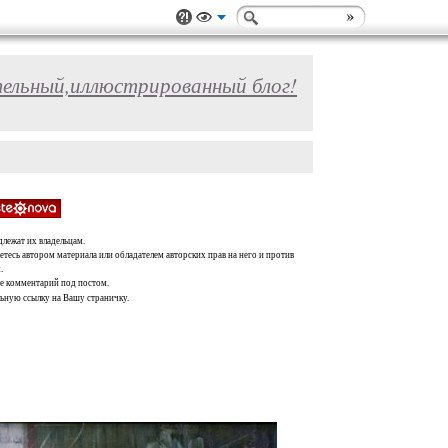
ельный,иллюстрированный блог!
длежат их владельцам.
тесь автором материала или обладателем авторских прав на него и против
.
те комментарий под постом.
льную ссылку на Вашу страничку.