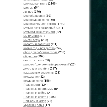
кулинарная книга
(1366)
кумиры
(54)
личное
(176)
мои обращения
(69)
мои поздравления
(59)
мои рамочки для текста
(1780)
музыка всех поколений
(281)
музыкальные открытки
(32)
мы помним
(61)
мысли вслух
(203)
новости и политика
(111)
новый год и рождество
(242)
обои для рабочего стола
(203)
общество
(397)
они хотят жить
(58)
рамочки 'фон желтый оранжевый'
(26)
декор для дизайна
(517)
пасхальные элементы
(28)
пожелания
(32)
поздравления
(156)
Полезности
(124)
Полезные программы
(84)
Полезные сайты
(21)
Полезные советы
(285)
Приколы и юмор
(71)
Мужчины,пары
(17)