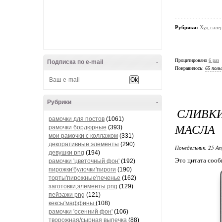
Рубрики:
Худ.гале
Процитировано
6 раз
Подписка по e-mail
-
Понравилось:
65 поль
Рубрики
-
СЛИВК
рамочки для постов
(1061)
МАСЛА
рамочки бордюрные
(393)
мои рамочки с коллажом
(331)
декоративные элементы
(290)
Понедельник, 25 Ап
девушки png
(194)
Это цитата соо
рамочки 'цветочный фон'
(192)
пирожки'булочки'пироги
(190)
торты'пирожные'печенье
(162)
заготовки,элементы png
(129)
пейзажи png
(121)
кексы'маффины
(108)
рамочки 'осенний фон'
(106)
творожная/сырная выпечка
(88)