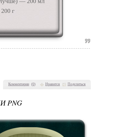
 лучше) — 200 мл
200 г
Комментарии
(
0
)
Нравится
Поделиться
И PNG