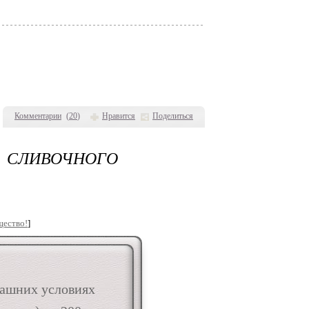
Комментарии
(
20
)
Нравится
Поделиться
 СЛИВОЧНОГО
щество!
]
машних условиях