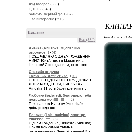
Худ.галерея
(369)
ЦВЕТЫ
(346)
рамочки 'черный фон'
(37)
Это интересно
(290)
КЛИПА
Цитатник
-
Понедельник, 25 Ап
Все (824)
Анечка (Anushka_M, спасибо
огромное!!!
-
(4)
ПОЗДРАВЛЯЮ С ДНЕМ РОЖДЕНИЯ
НИНОЧКУ!(Arnusha) Милая милая
Ниночка! С опозданием,но от всего ...
Спасибо от души
TAISA_ANDRYEVEVA!
-
(10)
СВЕТЛОГО, ДОБРОГО ПРАЗДНИКА, С
ДНЕМ РОЖДЕНИЯ, НИНОЧКА -
Arnusha!!! Пусть будет крепким з...
Любочка (laplared), благодарю тебя
подружка моя!!!!!!!!!!!
-
(2)
Поздравляю Ниночку (Arnusha) с
днём рождения ...
Лолочка (Lola_malvina), золотце,
спасибо!!!!!!
-
(3)
С днём Рождения, Ниночка!(Аrnusha)
Прими мои самые теплые
поздравления с Днем Рождения! В э...