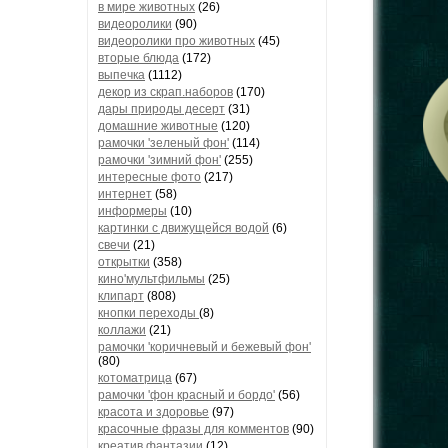
в мире животных
(26)
видеоролики
(90)
видеоролики про животных
(45)
вторые блюда
(172)
выпечка
(1112)
декор из скрап.наборов
(170)
дары природы десерт
(31)
домашние животные
(120)
рамочки 'зеленый фон'
(114)
рамочки 'зимний фон'
(255)
интересные фото
(217)
интернет
(58)
информеры
(10)
картинки с движущейся водой
(6)
свечи
(21)
открытки
(358)
кино'мультфильмы
(25)
клипарт
(808)
кнопки переходы
(8)
коллажи
(21)
рамочки 'коричневый и бежевый фон'
(80)
котоматрица
(67)
рамочки 'фон красный и бордо'
(56)
красота и здоровье
(97)
красочные фразы для комментов
(90)
креатив,фантазии
(12)