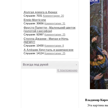
Долгая дорога в Дюнах
Слушали: 7031
Комментарии: 20
Ennio Morricone
Слушали: 30656
Комментарии: 31
Фаусто Папетти - Маленький цветок
(золотой саксофон)
Слушали: 92997
Комментарии: 25
Стелла Джанни - Милан и Ночь
(NEW)!!!
Слушали: 10430
Комментарии: 8
А Алёшин Хрусталь и шампанское
Слушали: 14124
Комментарии: 25
Всегда под рукой
-
К приложению
Владимир Кирее
Эта картина вы