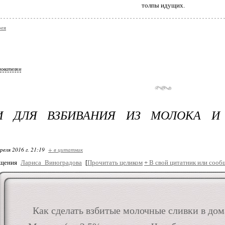
толпы идущих.
рея
зователям
И ДЛЯ ВЗБИВАНИЯ ИЗ МОЛОКА И
реля 2016 г. 21:19
+ в цитатник
бщения
Лариса_Виноградова
[
Прочитать целиком
+
В свой цитатник или сооб
Как сделать взбитые молочные сливки в до