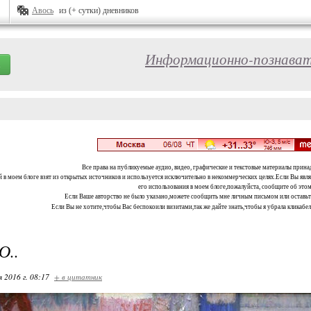
Авось
из (+ сутки) дневников
Информационно-познават
Все права на публикуемые аудио, видео, графические и текстовые материалы прина
 в моем блоге взят из открытых источников и используется исключительно в некоммерческих целях.Если Вы являе
его использования в моем блоге,пожалуйста, сообщите об этом
Если Ваше авторство не было указано,можете сообщить мне личным письмом или оставь
Если Вы не хотите,чтобы Вас беспокоили визитами,так же дайте знать,чтобы я убрала кликабе
О..
я 2016 г. 08:17
+ в цитатник