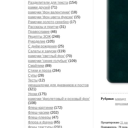
Разделители для текста
(154)
рамки друзей
(71)
рамочки 'фон валентинки'
(18)
рамочки 'фон цвета фуксии'
(15)
Рамочки-золото,серебро
(17)
Рассказы и притчи
(31)
Православие
(46)
Рецепты ЗОЖ
(248)
Рукоделие
(105)
С днём рождения
(25)
Салаты и закуски
(119)
рамочки 'светлый фон'
(70)
рамочки 'синие голубые'
(109)
Смайлики
(89)
Стихи и проза
(284)
Супы
(28)
Тесты
(12)
украшалочки для дневников и постов
(321)
Уроки
(175)
Рубрики:
клипарт
рамочки 'фиолетовый и розовый фон'
(108)
персона
Флеш-картинки
(172)
Флеш-часики
(202)
Флеш-плееры
(47)
Флора и фауна
(65)
Процитировано
21 раз
Фоны текстуры
(231)
Понравилось:
78 поль