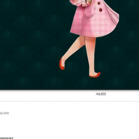
далее
жи png
зователям