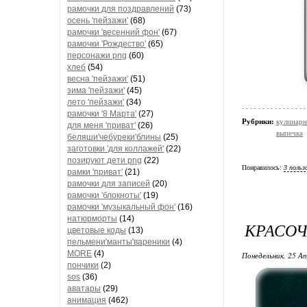
рамочки для поздравлений
(73)
осень 'пейзажи'
(68)
рамочки 'весенний фон'
(67)
рамочки 'Рождество'
(65)
персонажи png
(60)
хлеб
(54)
весна 'пейзажи'
(51)
зима 'пейзажи'
(45)
лето 'пейзажи'
(34)
рамочки '8 Марта'
(27)
Рубрики:
кулинарн
для меня 'приват'
(26)
выпечка
беляши'чебуреки'блины
(25)
заготовки 'для коллажей'
(22)
позируют дети png
(22)
Понравилось:
3 польз
рамки 'приват'
(21)
рамочки для записей
(20)
рамочки 'блокноты'
(19)
рамочки 'музыкальный фон'
(16)
натюрморты
(14)
КРАСО
цветовые коды
(13)
пельмени'манты'вареники
(4)
MORE
(4)
Понедельник, 25 Ап
пончики
(2)
sos
(36)
аватары
(29)
анимация
(462)