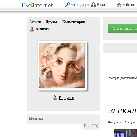
Регистрация
Вход
Рейтинги
Записи
Друзья
Комментарии
Создать дневник
Arnusha
Материал,выставленный
В друзья
ЗЕРКАЛ
Музыка
-
Вторник, 26 Апрел
Все (10)