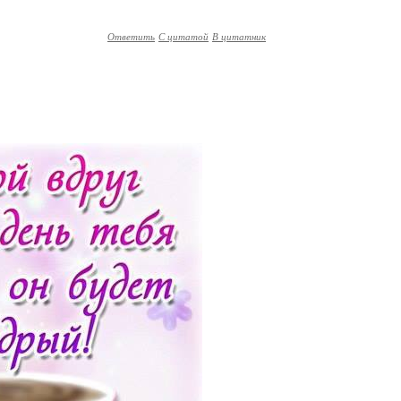
Ответить
С цитатой
В цитатник