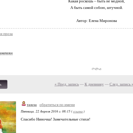
Какая роскошь – быть не модной,
А быть самой собою, штучной.
Автор: Елена Миронова
и проза
зователям
« Пред. запись
—
К дневнику
—
След. запись 
ь
таила
обратиться по имени
Пятница, 22 Апреля 2016 г. 08:15 (
ссылка
)
Спасибо Ниночка! Замечательные стихи!