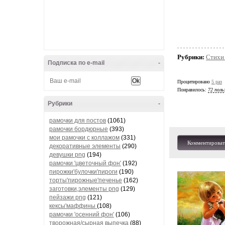
Рубрики:
Стихи 
Подписка по e-mail
-
Процитировано
5 раз
Понравилось:
72 поль
Рубрики
-
рамочки для постов
(1061)
рамочки бордюрные
(393)
мои рамочки с коллажом
(331)
Комментироват
декоративные элементы
(290)
девушки png
(194)
рамочки 'цветочный фон'
(192)
пирожки'булочки'пироги
(190)
торты'пирожные'печенье
(162)
заготовки,элементы png
(129)
пейзажи png
(121)
кексы'маффины
(108)
рамочки 'осенний фон'
(106)
творожная/сырная выпечка
(88)