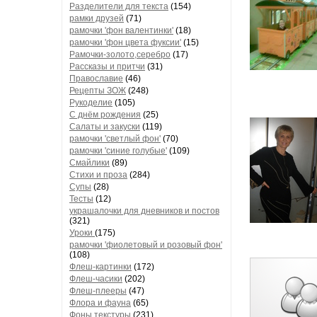
Разделители для текста
(154)
рамки друзей
(71)
рамочки 'фон валентинки'
(18)
рамочки 'фон цвета фуксии'
(15)
Рамочки-золото,серебро
(17)
Рассказы и притчи
(31)
Православие
(46)
Рецепты ЗОЖ
(248)
Рукоделие
(105)
С днём рождения
(25)
Салаты и закуски
(119)
рамочки 'светлый фон'
(70)
рамочки 'синие голубые'
(109)
Смайлики
(89)
Стихи и проза
(284)
Супы
(28)
Тесты
(12)
украшалочки для дневников и постов
(321)
Уроки
(175)
рамочки 'фиолетовый и розовый фон'
(108)
Флеш-картинки
(172)
Флеш-часики
(202)
Флеш-плееры
(47)
Флора и фауна
(65)
Фоны текстуры
(231)