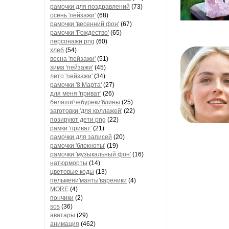
рамочки для поздравлений
(73)
осень 'пейзажи'
(68)
рамочки 'весенний фон'
(67)
рамочки 'Рождество'
(65)
персонажи png
(60)
хлеб
(54)
весна 'пейзажи'
(51)
зима 'пейзажи'
(45)
лето 'пейзажи'
(34)
рамочки '8 Марта'
(27)
для меня 'приват'
(26)
беляши'чебуреки'блины
(25)
заготовки 'для коллажей'
(22)
позируют дети png
(22)
рамки 'приват'
(21)
рамочки для записей
(20)
рамочки 'блокноты'
(19)
рамочки 'музыкальный фон'
(16)
натюрморты
(14)
цветовые коды
(13)
пельмени'манты'вареники
(4)
MORE
(4)
пончики
(2)
sos
(36)
аватары
(29)
анимация
(462)