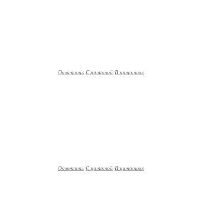
Ответить
С цитатой
В цитатник
Ответить
С цитатой
В цитатник