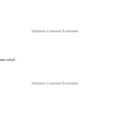
Ответить
С цитатой
В цитатник
им собой...
Ответить
С цитатой
В цитатник