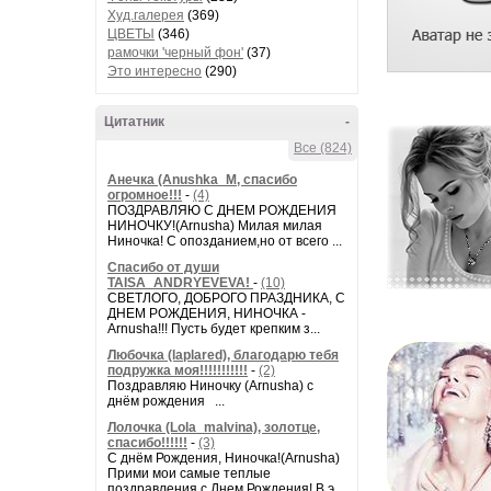
Худ.галерея
(369)
ЦВЕТЫ
(346)
рамочки 'черный фон'
(37)
Это интересно
(290)
Цитатник
-
Все (824)
Анечка (Anushka_M, спасибо
огромное!!!
-
(4)
ПОЗДРАВЛЯЮ С ДНЕМ РОЖДЕНИЯ
НИНОЧКУ!(Arnusha) Милая милая
Ниночка! С опозданием,но от всего ...
Спасибо от души
TAISA_ANDRYEVEVA!
-
(10)
СВЕТЛОГО, ДОБРОГО ПРАЗДНИКА, С
ДНЕМ РОЖДЕНИЯ, НИНОЧКА -
Arnusha!!! Пусть будет крепким з...
Любочка (laplared), благодарю тебя
подружка моя!!!!!!!!!!!
-
(2)
Поздравляю Ниночку (Arnusha) с
днём рождения ...
Лолочка (Lola_malvina), золотце,
спасибо!!!!!!
-
(3)
С днём Рождения, Ниночка!(Аrnusha)
Прими мои самые теплые
поздравления с Днем Рождения! В э...