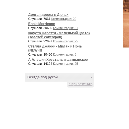
Долгая дорога в Дюнах
Слушали: 7031
Комментарии: 20
Ennio Morricone
Слушали: 30656
Комментарии: 31
Фаусто Папетти - Маленький цветок
(золотой саксофон)
Слушали: 92997
Комментарии: 25
Стелла Джанни - Милан и Ночь
(NEW)!!!
Слушали: 10430
Комментарии: 8
А Алёшин Хрусталь и шампанское
Слушали: 14124
Комментарии: 25
Всегда под рукой
-
К приложению