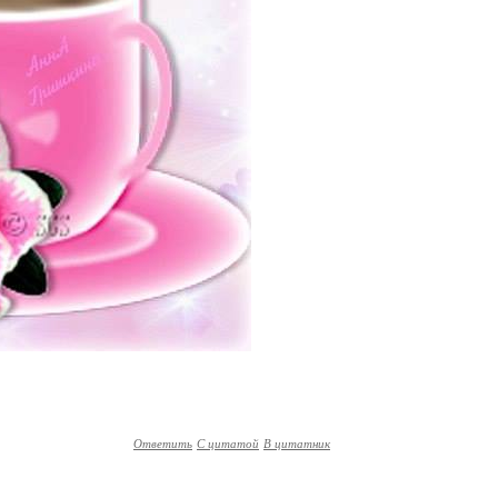
Ответить
С цитатой
В цитатник