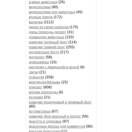
в мире животных
(26)
видеоролики
(90)
видеоролики про животных
(45)
вторые блюда
(172)
выпечка
(1112)
декор из скрап.наборов
(170)
дары природы десерт
(31)
домашние животные
(120)
рамочки 'зеленый фон'
(114)
рамочки 'зимний фон'
(255)
интересные фото
(217)
интернет
(58)
информеры
(10)
картинки с движущейся водой
(6)
свечи
(21)
открытки
(358)
кино'мультфильмы
(25)
клипарт
(808)
кнопки переходы
(8)
коллажи
(21)
рамочки 'коричневый и бежевый фон'
(80)
котоматрица
(67)
рамочки 'фон красный и бордо'
(56)
красота и здоровье
(97)
красочные фразы для комментов
(90)
креатив,фантазии
(12)