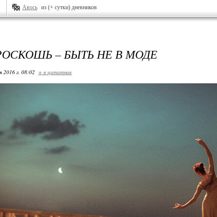
Авось
из (+ сутки) дневников
РОСКОШЬ – БЫТЬ НЕ В МОДЕ
я 2016 г. 08:02
+ в цитатник