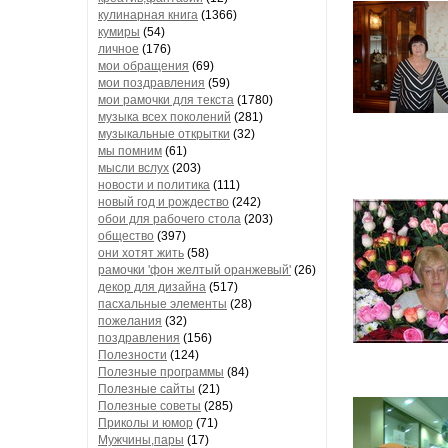
кулинарная книга
(1366)
кумиры
(54)
личное
(176)
мои обращения
(69)
мои поздравления
(59)
мои рамочки для текста
(1780)
музыка всех поколений
(281)
музыкальные открытки
(32)
мы помним
(61)
мысли вслух
(203)
новости и политика
(111)
новый год и рождество
(242)
обои для рабочего стола
(203)
общество
(397)
они хотят жить
(58)
рамочки 'фон желтый оранжевый'
(26)
декор для дизайна
(517)
пасхальные элементы
(28)
пожелания
(32)
поздравления
(156)
Полезности
(124)
Полезные программы
(84)
Полезные сайты
(21)
Полезные советы
(285)
Приколы и юмор
(71)
Мужчины,пары
(17)