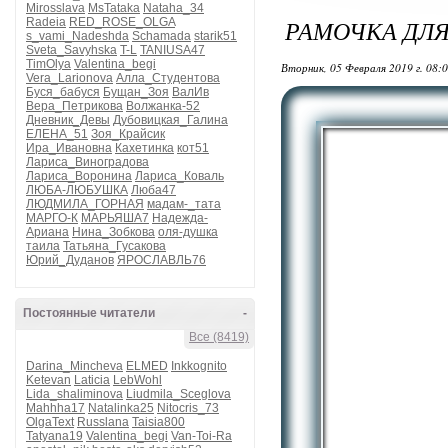
Mirosslava
MsTataka
Nataha_34
РАМОЧКА ДЛ
Radeia
RED_ROSE_OLGA
s_vami_Nadeshda
Schamada
starik51
Sveta_Savyhska
T-L
TANIUSA47
TimOlya
Valentina_begi
Вторник, 05 Февраля 2019 г. 08:
Vera_Larionova
Алла_Студентова
Буся_бабуся
Бущан_Зоя
ВалИв
Вера_Петрикова
Волжанка-52
Дневник_Девы
Дубовицкая_Галина
ЕЛЕНА_51
Зоя_Крайсик
Ира_Ивановна
Кахетинка
кот51
Лариса_Виноградова
Лариса_Воронина
Лариса_Коваль
ЛЮБА-ЛЮБУШКА
Люба47
ЛЮДМИЛА_ГОРНАЯ
мадам-_тата
МАРГО-К
МАРЬЯША7
Надежда-
Ариана
Нина_Зобкова
оля-душка
таила
Татьяна_Гусакова
Юрий_Дуданов
ЯРОСЛАВЛЬ76
Постоянные читатели
-
Все (8419)
Darina_Mincheva
ELMED
Inkkognito
Ketevan
Laticia
LebWohl
Lida_shaliminova
Liudmila_Sceglova
Mahhha17
Natalinka25
Nitocris_73
OlgaText
Russlana
Taisia800
Tatyana19
Valentina_begi
Van-Toi-Ra