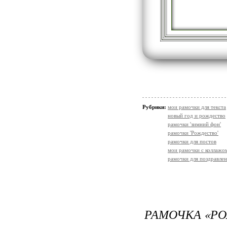
Рубрики:
мои рамочки для текста
новый год и рождество
рамочки 'зимний фон'
рамочки 'Рождество'
рамочки для постов
мои рамочки с коллажо
рамочки для поздравле
РАМОЧКА «Р