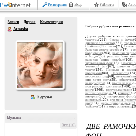
Регистрация
Вход
Рейтинги
Авос
Записи
Друзья
Комментарии
Выбрана рубрика
мои рамочки с
Arnusha
Другие рубрики в этом дневн
текстуры
(231),
Флора и фауна
(
дневников и постов
(321),
торты'
Смайлики
(89),
свечи
(21),
Салаты 
Рамочки-золото,серебро
(17),
ра
бордюрные
(393),
рамочки 'черны
и бордо'
(56),
рамочки 'фон жел
рамочки 'синие голубые'
(109),
'музыкальный фон'
(16),
рамочки '
'весенний фон'
(67),
рамочки 'бл
текста
(154),
Приколы и юмор
программы
(84),
Полезности
(124
персонажи png
(60),
пельмени'ман
они хотят жить
(58),
общество
(
натюрморты
(14),
мысли вслух
(20
мои рамочки для текста
(1780),
мо
книга
(1366),
креатив,фантазии
(1
кнопки переходы
(8),
клипарт
(80
интернет
(58),
интересные фото
(
В друзья
животные
(120),
для меня 'приват'
png
(194),
дары природы десерт
(
'пейзажи'
(51),
в мире животных
(2
Музыка
-
ДВЕ РАМОЧК
Все (10)
ФОН