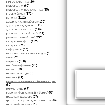
в мире животных
(26)
видеоролики
(90)
видеоролики про животных
(45)
вторые блюда
(172)
выпечка
(1112)
декор из скрап.наборов
(170)
дары природы десерт
(31)
домашние животные
(120)
рамочки 'зеленый фон'
(114)
рамочки 'зимний фон'
(255)
интересные фото
(217)
интернет
(58)
информеры
(10)
картинки с движущейся водой
(6)
свечи
(21)
открытки
(358)
кино'мультфильмы
(25)
клипарт
(808)
кнопки переходы
(8)
коллажи
(21)
рамочки 'коричневый и бежевый фон'
(80)
котоматрица
(67)
рамочки 'фон красный и бордо'
(56)
красота и здоровье
(97)
красочные фразы для комментов
(90)
креатив,фантазии
(12)