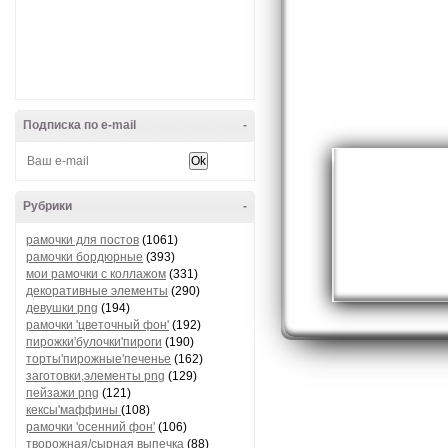
Подписка по e-mail
-
Рубрики
-
рамочки для постов
(1061)
рамочки бордюрные
(393)
мои рамочки с коллажом
(331)
декоративные элементы
(290)
девушки png
(194)
рамочки 'цветочный фон'
(192)
пирожки'булочки'пироги
(190)
торты'пирожные'печенье
(162)
заготовки,элементы png
(129)
пейзажи png
(121)
кексы'маффины
(108)
рамочки 'осенний фон'
(106)
творожная/сырная выпечка
(88)