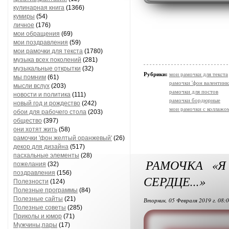
кулинарная книга
(1366)
кумиры
(54)
личное
(176)
мои обращения
(69)
мои поздравления
(59)
мои рамочки для текста
(1780)
музыка всех поколений
(281)
музыкальные открытки
(32)
Рубрики:
мои рамочки для текста
мы помним
(61)
рамочки 'фон валентинк
мысли вслух
(203)
рамочки для постов
новости и политика
(111)
рамочки бордюрные
новый год и рождество
(242)
мои рамочки с коллажо
обои для рабочего стола
(203)
общество
(397)
они хотят жить
(58)
рамочки 'фон желтый оранжевый'
(26)
декор для дизайна
(517)
пасхальные элементы
(28)
РАМОЧКА «Я
пожелания
(32)
поздравления
(156)
СЕРДЦЕ...»
Полезности
(124)
Полезные программы
(84)
Полезные сайты
(21)
Вторник, 05 Февраля 2019 г. 08:
Полезные советы
(285)
Приколы и юмор
(71)
Мужчины,пары
(17)