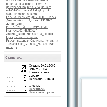
apostol_nik
besta-aks
dervish52
elennna
elina-elina11
fewral75
galkapogonina
irena1234
lira_lara
m160160
olgavosk57
ringing
rottam
staruhonka
tanushka68
Галина_Мелымко
ДЖИПСИ_-_Тасик
Домашний_калейдоскоп
ЕЖИЧКА
Жанна_Лях
ИСПАНСКИЙ_РЕСТОРАНЧИК
Ириночка61
КВИКОША
Лариса_Воронина
Оксана_Просто
Прекрасная_Светлана
Рыжая_красивая
Светлана_Колягина
Таиса41
Яна_М
лапка_мягкая
нили
рашида
Статистика
-
Создан: 20.01.2009
Записей: 10411
Комментариев:
295189
Написано: 330458
Отчеты:
Посетители
Поисковые фразы