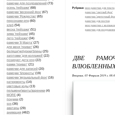
рамочки для поздравлений
(73)
осень 'пейзажи'
(68)
Рубрики:
мои рамочки для текста
рамочки 'весенний фон'
(67)
рамочки 'светлый фон'
рамочки 'Рождество'
(65)
рамочки 'цветочный фон
персонажи png
(60)
рамочки для постов
хлеб
(54)
мои рамочки с коллажо
весна 'пейзажи'
(51)
рамочки для поздравле
зима 'пейзажи'
(45)
лето 'пейзажи'
(34)
рамочки '8 Марта'
(27)
для меня 'приват'
(26)
беляши'чебуреки'блины
(25)
ДВЕ РАМО
заготовки 'для коллажей'
(22)
позируют дети png
(22)
ВЛЮБЛЕННЫ
рамки 'приват'
(21)
рамочки для записей
(20)
рамочки 'блокноты'
(19)
Вторник, 05 Февраля 2019 г. 08:
рамочки 'музыкальный фон'
(16)
натюрморты
(14)
цветовые коды
(13)
пельмени'манты'вареники
(4)
MORE
(4)
пончики
(2)
sos
(36)
аватары
(29)
анимация
(462)