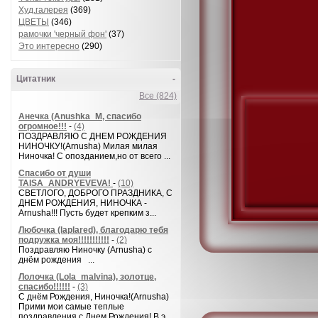
Худ.галерея
(369)
ЦВЕТЫ
(346)
рамочки 'черный фон'
(37)
Это интересно
(290)
Цитатник
-
Все (824)
Анечка (Anushka_M, спасибо
огромное!!!
-
(4)
ПОЗДРАВЛЯЮ С ДНЕМ РОЖДЕНИЯ
НИНОЧКУ!(Arnusha) Милая милая
Ниночка! С опозданием,но от всего ...
Спасибо от души
TAISA_ANDRYEVEVA!
-
(10)
СВЕТЛОГО, ДОБРОГО ПРАЗДНИКА, С
ДНЕМ РОЖДЕНИЯ, НИНОЧКА -
Arnusha!!! Пусть будет крепким з...
Любочка (laplared), благодарю тебя
подружка моя!!!!!!!!!!!
-
(2)
Поздравляю Ниночку (Arnusha) с
днём рождения ...
Лолочка (Lola_malvina), золотце,
спасибо!!!!!!
-
(3)
С днём Рождения, Ниночка!(Аrnusha)
Прими мои самые теплые
поздравления с Днем Рождения! В э...