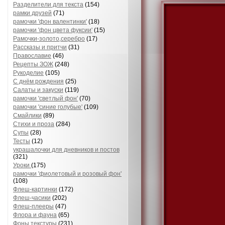
Разделители для текста
(154)
рамки друзей
(71)
рамочки 'фон валентинки'
(18)
рамочки 'фон цвета фуксии'
(15)
Рамочки-золото,серебро
(17)
Рассказы и притчи
(31)
Православие
(46)
Рецепты ЗОЖ
(248)
Рукоделие
(105)
С днём рождения
(25)
Салаты и закуски
(119)
рамочки 'светлый фон'
(70)
рамочки 'синие голубые'
(109)
Смайлики
(89)
Стихи и проза
(284)
Супы
(28)
Тесты
(12)
украшалочки для дневников и постов
(321)
Уроки
(175)
рамочки 'фиолетовый и розовый фон'
(108)
Флеш-картинки
(172)
Флеш-часики
(202)
Флеш-плееры
(47)
Флора и фауна
(65)
Фоны текстуры
(231)