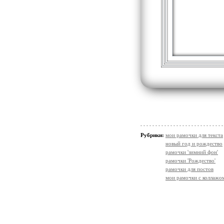
Рубрики:
мои рамочки для текста
новый год и рождество
рамочки 'зимний фон'
рамочки 'Рождество'
рамочки для постов
мои рамочки с коллажо