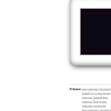
Рубрики:
мои рамочки для текста
новый год и рождество
рамочки 'зимний фон'
рамочки 'Рождество'
рамочки для постов
мои рамочки с коллажо