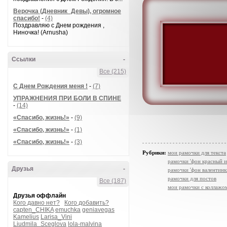
Верочка (Дневник_Девы), огромное
спасибо!
-
(4)
Поздравляю с Днем рождения ,
Ниночка! (Arnusha)
Ссылки
-
Все (215)
С Днем Рождения меня !
-
(7)
УПРАЖНЕНИЯ ПРИ БОЛИ В СПИНЕ
-
(14)
«Спасибо, жизнь!»
-
(9)
«Спасибо, жизнь!»
-
(1)
«Спасибо, жизнь!»
-
(3)
Рубрики:
мои рамочки для текста
рамочки 'фон красный и
Друзья
-
рамочки 'фон валентинк
рамочки для постов
Все (187)
мои рамочки с коллажо
Друзья оффлайн
Кого давно нет?
Кого добавить?
capten_CHIKA
emuchka
geniavegas
Kamelius
Larisa_Vini
Liudmila_Sceglova
lola-malvina