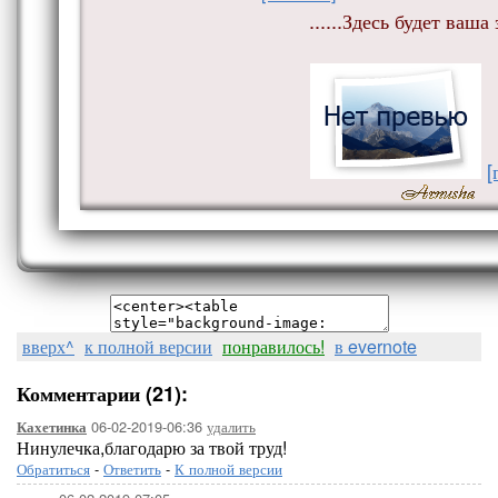
......Здесь будет ваша 
[
вверх^
к полной версии
понравилось!
в evernote
Комментарии (21):
06-02-2019-06:36
удалить
Кахетинка
Нинулечка,благодарю за твой труд!
Обратиться
-
Ответить
-
К полной версии