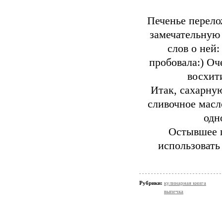
Печенье перело
замечательную
слов о ней:
пробовала:) Оч
восхит
Итак, сахарную
сливочное масл
одн
Остывшее п
использовать
Рубрики:
кулинарная книга
выпечка