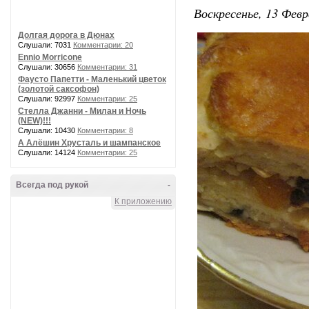
Воскресенье, 13 Февр
Долгая дорога в Дюнах
Слушали: 7031
Комментарии: 20
Ennio Morricone
Слушали: 30656
Комментарии: 31
Фаусто Папетти - Маленький цветок
(золотой саксофон)
Слушали: 92997
Комментарии: 25
Стелла Джанни - Милан и Ночь
(NEW)!!!
Слушали: 10430
Комментарии: 8
А Алёшин Хрусталь и шампанское
Слушали: 14124
Комментарии: 25
Всегда под рукой
-
К приложению