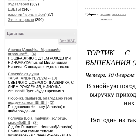
Худ.галерея
(369)
ЦВЕТЫ
(346)
Рубрики:
кулинарная книга
рамочки 'черный фон'
(37)
выпечка
Это интересно
(290)
Цитатник
-
Все (824)
ТОРТИК С
Анечка (Anushka_M, спасибо
огромное!!!
-
(4)
ПОЗДРАВЛЯЮ С ДНЕМ РОЖДЕНИЯ
ВЫПЕКАНИЯ (
НИНОЧКУ!(Arnusha) Милая милая
Ниночка! С опозданием,но от всего ...
Четверг, 10 Февраля 
Спасибо от души
TAISA_ANDRYEVEVA!
-
(10)
СВЕТЛОГО, ДОБРОГО ПРАЗДНИКА, С
В знойную погоду
ДНЕМ РОЖДЕНИЯ, НИНОЧКА -
Arnusha!!! Пусть будет крепким з...
выручку приход
Любочка (laplared), благодарю тебя
них
подружка моя!!!!!!!!!!!
-
(2)
Поздравляю Ниночку (Arnusha) с
днём рождения ...
Лолочка (Lola_malvina), золотце,
Вот один из та
спасибо!!!!!!
-
(3)
С днём Рождения, Ниночка!(Аrnusha)
Прими мои самые теплые
поздравления с Днем Рождения! В э...