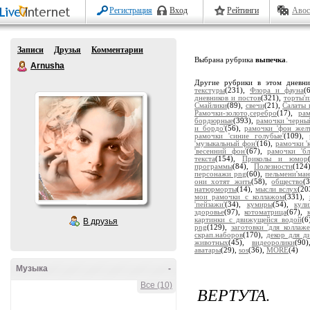
Регистрация
Вход
Рейтинги
Авос
Записи
Друзья
Комментарии
Выбрана рубрика
выпечка
.
Arnusha
Другие рубрики в этом дневн
текстуры
(231),
Флора и фауна
(
дневников и постов
(321),
торты'
Смайлики
(89),
свечи
(21),
Салаты 
Рамочки-золото,серебро
(17),
ра
бордюрные
(393),
рамочки 'черны
и бордо'
(56),
рамочки 'фон жел
рамочки 'синие голубые'
(109),
'музыкальный фон'
(16),
рамочки '
'весенний фон'
(67),
рамочки 'бл
текста
(154),
Приколы и юмор
программы
(84),
Полезности
(124
персонажи png
(60),
пельмени'ман
они хотят жить
(58),
общество
(
натюрморты
(14),
мысли вслух
(20
мои рамочки с коллажом
(331),
'пейзажи'
(34),
кумиры
(54),
кули
здоровье
(97),
котоматрица
(67),
картинки с движущейся водой
(6
В друзья
png
(129),
заготовки 'для коллаже
скрап.наборов
(170),
декор для д
животных
(45),
видеоролики
(90
аватары
(29),
sos
(36),
MORE
(4)
Музыка
-
Все (10)
ВЕРТУТА.