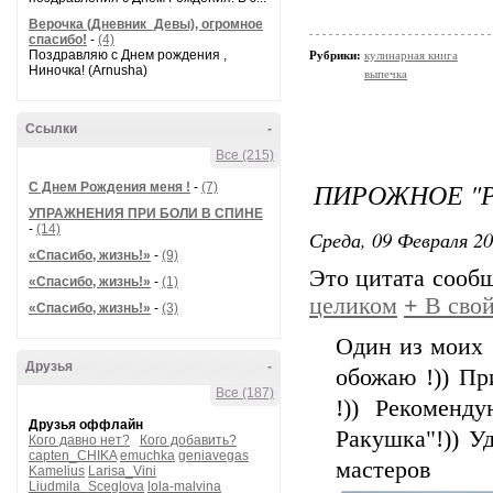
Верочка (Дневник_Девы), огромное
спасибо!
-
(4)
Поздравляю с Днем рождения ,
Рубрики:
кулинарная книга
Ниночка! (Arnusha)
выпечка
Ссылки
-
Все (215)
ПИРОЖНОЕ "
С Днем Рождения меня !
-
(7)
УПРАЖНЕНИЯ ПРИ БОЛИ В СПИНЕ
-
(14)
Среда, 09 Февраля 20
«Спасибо, жизнь!»
-
(9)
Это цитата сооб
«Спасибо, жизнь!»
-
(1)
целиком
+
В свой
«Спасибо, жизнь!»
-
(3)
Один из моих 
Друзья
-
обожаю !)) Пр
Все (187)
!)) Рекоменд
Друзья оффлайн
Ракушка"!)) У
Кого давно нет?
Кого добавить?
capten_CHIKA
emuchka
geniavegas
мас
Kamelius
Larisa_Vini
Liudmila_Sceglova
lola-malvina