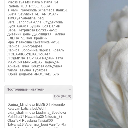
Mirosslava
MsTataka
Nataha_34
Radeia
RED_ROSE_OLGA
s_vami_Nadeshda
Schamada
starik51
Sveta_Savyhska
T-L
TANIUSA47
TimOlya
Valentina_begi
Vera_Larionova
Алла_Студентова
Буся_бабуся
Бущан_Зоя
ВалИв
Вера_Петрикова
Волжанка-52
Дневник_Девы
Дубовицкая_Галина
ЕЛЕНА_51
Зоя_Крайсик
Ира_Ивановна
Кахетинка
кот51
Лариса_Виноградова
Лариса_Воронина
Лариса_Коваль
ЛЮБА-ЛЮБУШКА
Люба47
ЛЮДМИЛА_ГОРНАЯ
мадам-_тата
МАРГО-К
МАРЬЯША7
Надежда-
Ариана
Нина_Зобкова
оля-душка
таила
Татьяна_Гусакова
Юрий_Дуданов
ЯРОСЛАВЛЬ76
Постоянные читатели
-
Все (8419)
Darina_Mincheva
ELMED
Inkkognito
Ketevan
Laticia
LebWohl
Lida_shaliminova
Liudmila_Sceglova
Mahhha17
Natalinka25
Nitocris_73
OlgaText
Russlana
Taisia800
Tatyana19
Valentina_begi
Van-Toi-Ra