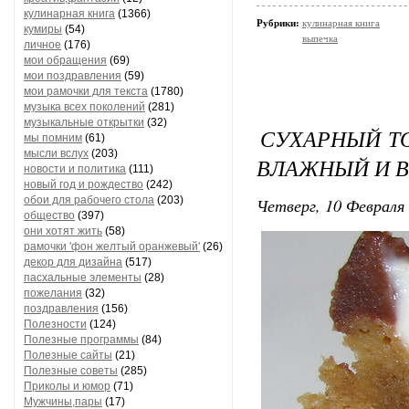
кулинарная книга
(1366)
Рубрики:
кулинарная книга
кумиры
(54)
выпечка
личное
(176)
мои обращения
(69)
мои поздравления
(59)
мои рамочки для текста
(1780)
музыка всех поколений
(281)
музыкальные открытки
(32)
СУХАРНЫЙ ТО
мы помним
(61)
мысли вслух
(203)
ВЛАЖНЫЙ И 
новости и политика
(111)
новый год и рождество
(242)
обои для рабочего стола
(203)
Четверг, 10 Февраля 
общество
(397)
они хотят жить
(58)
рамочки 'фон желтый оранжевый'
(26)
декор для дизайна
(517)
пасхальные элементы
(28)
пожелания
(32)
поздравления
(156)
Полезности
(124)
Полезные программы
(84)
Полезные сайты
(21)
Полезные советы
(285)
Приколы и юмор
(71)
Мужчины,пары
(17)