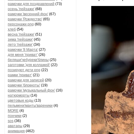
рамочки для поздравлений
(73)
осень 'пейзажи'
(68)
рамочки 'весенний фон'
(67)
рамочки 'Рождество'
(65)
персонажи png
(60)
хлеб
(54)
весна 'пейзажи'
(51)
зима 'пейзажи'
(45)
лето 'пейзажи'
(34)
рамочки '8 Марта'
(27)
для меня 'приват'
(26)
беляши'чебуреки'блины
(25)
заготовки 'для коллажей'
(22)
позируют дети png
(22)
рамки 'приват'
(21)
рамочки для записей
(20)
рамочки 'блокноты'
(19)
рамочки 'музыкальный фон'
(16)
натюрморты
(14)
цветовые коды
(13)
пельмени'манты'вареники
(4)
MORE
(4)
пончики
(2)
sos
(36)
аватары
(29)
анимация
(462)