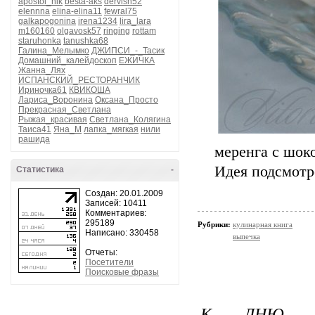
apostol_nik
besta-aks
dervish52
elennna
elina-elina11
fewral75
galkapogonina
irena1234
lira_lara
m160160
olgavosk57
ringing
rottam
staruhonka
tanushka68
Галина_Мелымко
ДЖИПСИ_-_Тасик
Домашний_калейдоскоп
ЕЖИЧКА
Жанна_Лях
ИСПАНСКИЙ_РЕСТОРАНЧИК
Ириночка61
КВИКОША
Лариса_Воронина
Оксана_Просто
Прекрасная_Светлана
Рыжая_красивая
Светлана_Колягина
Таиса41
Яна_М
лапка_мягкая
нили
рашида
меренга с шок
Идея подсмотр
Статистика
-
Создан: 20.01.2009
Записей: 10411
Комментариев:
295189
Рубрики:
кулинарная книга
Написано: 330458
выпечка
Отчеты:
Посетители
Поисковые фразы
К ДНЮ СВ