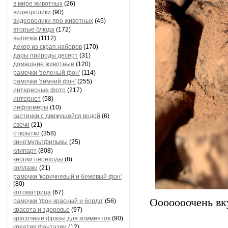
в мире животных
(26)
видеоролики
(90)
видеоролики про животных
(45)
вторые блюда
(172)
выпечка
(1112)
декор из скрап.наборов
(170)
дары природы десерт
(31)
домашние животные
(120)
рамочки 'зеленый фон'
(114)
рамочки 'зимний фон'
(255)
интересные фото
(217)
интернет
(58)
информеры
(10)
картинки с движущейся водой
(6)
свечи
(21)
открытки
(358)
кино'мультфильмы
(25)
клипарт
(808)
кнопки переходы
(8)
коллажи
(21)
рамочки 'коричневый и бежевый фон'
(80)
котоматрица
(67)
Ооооооочень вк
рамочки 'фон красный и бордо'
(56)
красота и здоровье
(97)
красочные фразы для комментов
(90)
креатив,фантазии
(12)