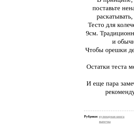
поставьте нен
раскатывать,
Тесто для колеч
9см. Традиционн
и обыч
Чтобы орешки де
Остатки теста м
И еще пара замеч
рекоменду
Рубрики:
кулинарная книга
выпечка