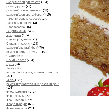
Разделители для текста
(154)
рамки друзей
(71)
рамочки 'фон валентинки'
(18)
рамочки 'фон цвета фуксии'
(15)
Рамочки-золото,серебро
(17)
Рассказы и притчи
(31)
Православие
(46)
Рецепты ЗОЖ
(248)
Рукоделие
(105)
С днём рождения
(25)
Салаты и закуски
(119)
рамочки 'светлый фон'
(70)
рамочки 'синие голубые'
(109)
Смайлики
(89)
Стихи и проза
(284)
Супы
(28)
Тесты
(12)
украшалочки для дневников и постов
(321)
Уроки
(175)
рамочки 'фиолетовый и розовый фон'
(108)
Флеш-картинки
(172)
Флеш-часики
(202)
Флеш-плееры
(47)
Флора и фауна
(65)
Фоны текстуры
(231)