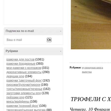
Подписка по e-mail
-
Рубрики
-
рамочки для постов
(1061)
рамочки бордюрные
(393)
Рубрики:
кулинарная книга
мои рамочки с коллажом
(331)
выпечка
декоративные элементы
(290)
девушки png
(194)
рамочки 'цветочный фон'
(192)
пирожки'булочки'пироги
(190)
торты'пирожные'печенье
(162)
заготовки,элементы png
(129)
ТРЮФЕЛИ С 
пейзажи png
(121)
кексы'маффины
(108)
рамочки 'осенний фон'
(106)
Четверг, 10 Февраля 
творожная/сырная выпечка
(88)