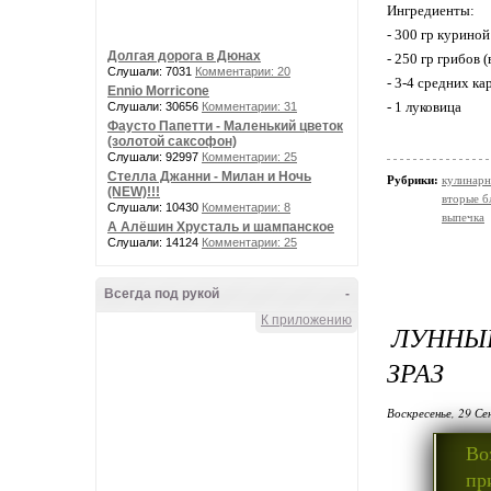
Ингредиенты:
- 300 гр куриной
Долгая дорога в Дюнах
- 250 гр грибов
Слушали: 7031
Комментарии: 20
- 3-4 средних к
Ennio Morricone
- 1 луковица
Слушали: 30656
Комментарии: 31
Фаусто Папетти - Маленький цветок
(золотой саксофон)
Слушали: 92997
Комментарии: 25
Стелла Джанни - Милан и Ночь
Рубрики:
кулинарн
(NEW)!!!
вторые б
Слушали: 10430
Комментарии: 8
выпечка
А Алёшин Хрусталь и шампанское
Слушали: 14124
Комментарии: 25
Всегда под рукой
-
К приложению
ЛУННЫ
ЗРАЗ
Воскресенье, 29 Се
Во
пр