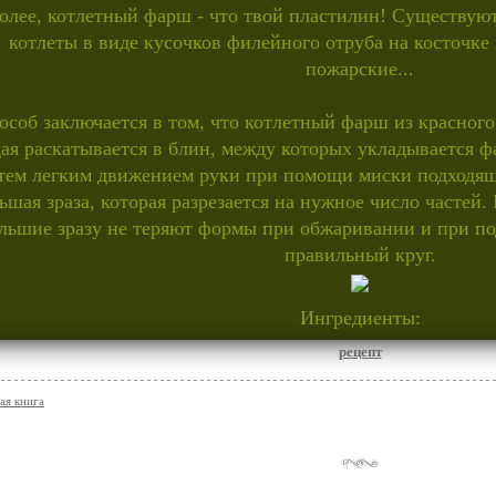
олее, котлетный фарш - что твой пластилин! Существую
котлеты в виде кусочков филейного отруба на косточке
пожарские...
особ заключается в том, что котлетный фарш из красного 
ая раскатывается в блин, между которых укладывается ф
тем легким движением руки при помощи миски подходяще
ьшая зраза, которая разрезается на нужное число частей
льшие зразу не теряют формы при обжаривании и при по
правильный круг.
Ингредиенты:
рецепт
ая книга