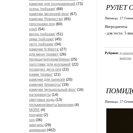
рамочки для поздравлений
(73)
РУЛЕТ 
осень 'пейзажи'
(68)
рамочки 'весенний фон'
(67)
Пятница, 27 Сентя
рамочки 'Рождество'
(65)
персонажи png
(60)
Ингредиенты
хлеб
(54)
- для теста: 5 я
весна 'пейзажи'
(51)
зима 'пейзажи'
(45)
лето 'пейзажи'
(34)
рамочки '8 Марта'
(27)
Рубрики:
кулинарн
для меня 'приват'
(26)
выпечка
беляши'чебуреки'блины
(25)
заготовки 'для коллажей'
(22)
позируют дети png
(22)
рамки 'приват'
(21)
рамочки для записей
(20)
рамочки 'блокноты'
(19)
ПОМИДО
рамочки 'музыкальный фон'
(16)
натюрморты
(14)
цветовые коды
(13)
Пятница, 27 Сентя
пельмени'манты'вареники
(4)
MORE
(4)
пончики
(2)
sos
(36)
аватары
(29)
анимация
(462)