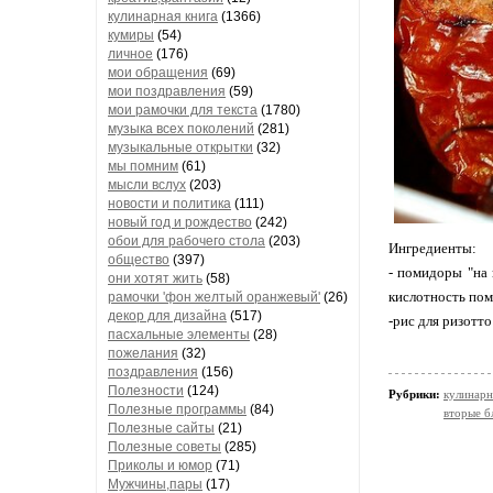
кулинарная книга
(1366)
кумиры
(54)
личное
(176)
мои обращения
(69)
мои поздравления
(59)
мои рамочки для текста
(1780)
музыка всех поколений
(281)
музыкальные открытки
(32)
мы помним
(61)
мысли вслух
(203)
новости и политика
(111)
новый год и рождество
(242)
обои для рабочего стола
(203)
Ингредиенты:
общество
(397)
- помидоры "на 
они хотят жить
(58)
кислотность по
рамочки 'фон желтый оранжевый'
(26)
декор для дизайна
(517)
-рис для ризотто
пасхальные элементы
(28)
пожелания
(32)
поздравления
(156)
Полезности
(124)
Рубрики:
кулинарн
Полезные программы
(84)
вторые б
Полезные сайты
(21)
Полезные советы
(285)
Приколы и юмор
(71)
Мужчины,пары
(17)