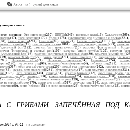
Авось
из (+ сутки) дневников
улинарная книга
.
 этом дневнике:
Это интересно
(290),
ЦВЕТЫ
(346),
цветовые коды
(13),
Худ.галерея
(369)
плееры
(47),
Флеш-картинки
(172),
Уроки
(175),
украшалочки для дневников и постов
(321),
(28),
Стихи и проза
(284),
Смайлики
(89),
свечи
(21),
Салаты и закуски
(119),
С днём рож
и-золото,серебро
(17),
рамочки для постов
(1061),
рамочки для поздравлений
(73),
рамочки 
'цветочный фон'
(192),
рамочки 'фон цвета фуксии'
(15),
рамочки 'фон красный и бордо
амочки 'фиолетовый и розовый фон'
(108),
рамочки 'синие голубые'
(109),
рамочки 'све
 'музыкальный фон'
(16),
рамочки 'коричневый и бежевый фон'
(80),
рамочки 'зимний фон'
(2
'
(19),
рамочки '8 Марта'
(27),
рамки друзей
(71),
рамки 'приват'
(21),
Разделители для текст
(285),
Полезные сайты
(21),
Полезные программы
(84),
Полезности
(124),
позир
ироги
(190),
персонажи png
(60),
пельмени'манты'вареники
(4),
пейзажи png
(121),
пасхал
щество
(397),
обои для рабочего стола
(203),
новый год и рождество
(242),
новости и полити
тки
(32),
музыка всех поколений
(281),
Мужчины,пары
(17),
мои рамочки с коллажом
(331)
чное
(176),
лето 'пейзажи'
(34),
кумиры
(54),
креатив,фантазии
(12),
красочные фразы для
ки переходы
(8),
клипарт
(808),
кино'мультфильмы
(25),
кексы'маффины
(108),
картин
217),
зима 'пейзажи'
(45),
заготовки,элементы png
(129),
заготовки 'для коллажей'
(22),
дом
ор из скрап.наборов
(170),
декор для дизайна
(517),
девушки png
(194),
дары природы десе
еоролики
(90),
весна 'пейзажи'
(51),
в мире животных
(26),
беляши'чебуреки'блины
(25),
анима
А С ГРИБАМИ, ЗАПЕЧЁННАЯ ПОД К
ря 2019 г. 03:22
+ в цитатник