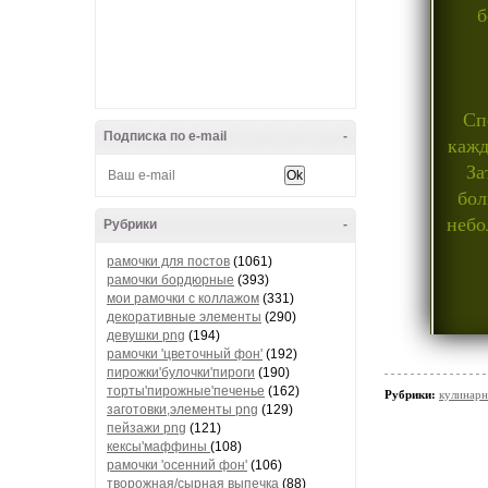
б
Сп
Подписка по e-mail
-
кажд
За
бол
небо
Рубрики
-
рамочки для постов
(1061)
рамочки бордюрные
(393)
мои рамочки с коллажом
(331)
декоративные элементы
(290)
девушки png
(194)
рамочки 'цветочный фон'
(192)
пирожки'булочки'пироги
(190)
торты'пирожные'печенье
(162)
Рубрики:
кулинарн
заготовки,элементы png
(129)
пейзажи png
(121)
кексы'маффины
(108)
рамочки 'осенний фон'
(106)
творожная/сырная выпечка
(88)