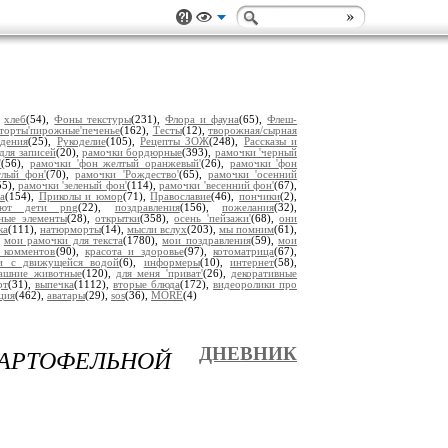
,
хлеб
(54),
Фоны текстуры
(231),
Флора и фауна
(65),
Флеш-
торты'пирожные'печенье
(162),
Тесты
(12),
творожная/сырная
дения
(25),
Рукоделие
(105),
Рецепты ЗОЖ
(248),
Рассказы и
для записей
(20),
рамочки бордюрные
(393),
рамочки 'черный
'
(56),
рамочки 'фон желтый оранжевый'
(26),
рамочки 'фон
тлый фон'
(70),
рамочки 'Рождество'
(65),
рамочки 'осенний
55),
рамочки 'зеленый фон'
(114),
рамочки 'весенний фон'
(67),
а
(154),
Приколы и юмор
(71),
Православие
(46),
пончики
(2),
уют дети png
(22),
поздравления
(156),
пожелания
(32),
ьные элементы
(28),
открытки
(358),
осень 'пейзажи'
(68),
они
ка
(111),
натюрморты
(14),
мысли вслух
(203),
мы помним
(61),
,
мои рамочки для текста
(1780),
мои поздравления
(59),
мои
 комментов
(90),
красота и здоровье
(97),
котоматрица
(67),
ки с движущейся водой
(6),
информеры
(10),
интернет
(58),
ашние животные
(120),
для меня 'приват'
(26),
декоративные
рт
(31),
выпечка
(1112),
вторые блюда
(172),
видеоролики про
ция
(462),
аватары
(29),
sos
(36),
MORE
(4)
АРТОФЕЛЬНОЙ
ДНЕВНИК