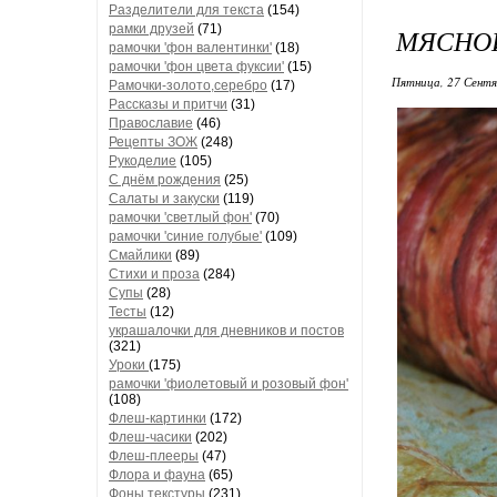
Разделители для текста
(154)
рамки друзей
(71)
МЯСНОЙ
рамочки 'фон валентинки'
(18)
рамочки 'фон цвета фуксии'
(15)
Пятница, 27 Сентя
Рамочки-золото,серебро
(17)
Рассказы и притчи
(31)
Православие
(46)
Рецепты ЗОЖ
(248)
Рукоделие
(105)
С днём рождения
(25)
Салаты и закуски
(119)
рамочки 'светлый фон'
(70)
рамочки 'синие голубые'
(109)
Смайлики
(89)
Стихи и проза
(284)
Супы
(28)
Тесты
(12)
украшалочки для дневников и постов
(321)
Уроки
(175)
рамочки 'фиолетовый и розовый фон'
(108)
Флеш-картинки
(172)
Флеш-часики
(202)
Флеш-плееры
(47)
Флора и фауна
(65)
Фоны текстуры
(231)