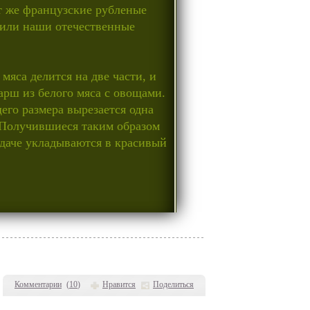
т же французские рубленые
 или наши отечественные
мяса делится на две части, и
арш из белого мяса с овощами.
го размера вырезается одна
. Получившиеся таким образом
даче укладываются в красивый
Комментарии
(
10
)
Нравится
Поделиться