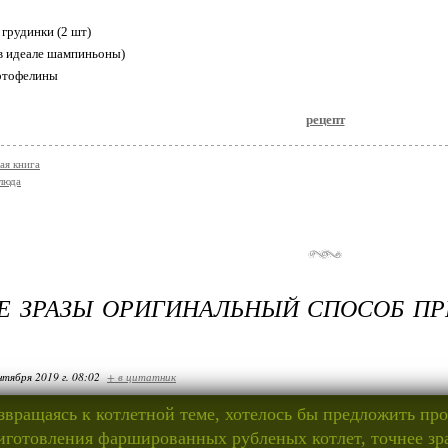
 грудинки (2 шт)
 (в идеале шампиньоны)
артофелины
рецепт
ая книга
люда
Е ЗРАЗЫ ОРИГИНАЛЬНЫЙ СПОСОБ П
нтября 2019 г. 08:02
+ в цитатник
звращаясь к котлетной теме, хотелось бы предложить пр
иготовления фаршированных рубленых котлет, точнее зра