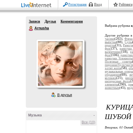
Регистрация
Вход
Рейтинги
Записи
Друзья
Комментарии
Выбрана рубрика
к
Arnusha
Другие рубрики в
часики
(202),
Флеш-
выпечка
(88),
Супы
притчи
(31),
Рамочк
фон'
(37),
рамочки 
валентинки'
(18),
р
фон'
(106),
рамочки
рамочки 'блокноты
Полезные советы
пирожки'булочки'п
хотят жить
(58),
об
музыкальные откры
обращения
(69),
ли
коллажи
(21),
кноп
интересные фото
(
элементы
(290),
дек
животных
(45),
вид
В друзья
КУРИЦ
ШУБОЙ
Музыка
-
Все (10)
Вторник, 01 Октяб