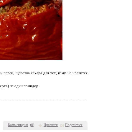
ь, перец, щепотка сахара для тех, кому не нравится
верха) на один помидор.
Комментарии
(
0
)
Нравится
Поделиться