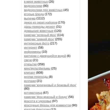
в мире животных
(26)
видеоролики
(90)
видеоролики про животных
(45)
вторые блюда
(172)
выпечка
(1112)
декор из скрап.наборов
(170)
дары природы десерт
(31)
домашние животные
(120)
рамочки 'зеленый фон'
(114)
рамочки 'зимний фон'
(255)
интересные фото
(217)
интернет
(58)
информеры
(10)
картинки с движущейся водой
(6)
свечи
(21)
открытки
(358)
кино'мультфильмы
(25)
клипарт
(808)
кнопки переходы
(8)
коллажи
(21)
рамочки 'коричневый и бежевый фон'
(80)
котоматрица
(67)
рамочки 'фон красный и бордо'
(56)
красота и здоровье
(97)
красочные фразы для комментов
(90)
креатив,фантазии
(12)