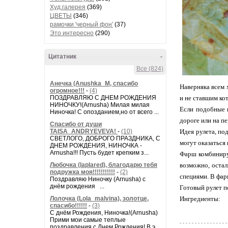
Худ.галерея
(369)
ЦВЕТЫ
(346)
рамочки 'черный фон'
(37)
Это интересно
(290)
Цитатник
-
Все (824)
Анечка (Anushka_M, спасибо
Наверняка всем 
огромное!!!
-
(4)
и не ставшим ко
ПОЗДРАВЛЯЮ С ДНЕМ РОЖДЕНИЯ
НИНОЧКУ!(Arnusha) Милая милая
Если подобные 
Ниночка! С опозданием,но от всего ...
дороге или на пе
Спасибо от души
Идея рулета, по
TAISA_ANDRYEVEVA!
-
(10)
СВЕТЛОГО, ДОБРОГО ПРАЗДНИКА, С
могут оказаться 
ДНЕМ РОЖДЕНИЯ, НИНОЧКА -
Arnusha!!! Пусть будет крепким з...
Фарш комбинируе
возможно, остал
Любочка (laplared), благодарю тебя
подружка моя!!!!!!!!!!!
-
(2)
специями. В фар
Поздравляю Ниночку (Arnusha) с
днём рождения ...
Готовый рулет п
Ингредиенты:
Лолочка (Lola_malvina), золотце,
спасибо!!!!!!
-
(3)
С днём Рождения, Ниночка!(Аrnusha)
Прими мои самые теплые
поздравления с Днем Рождения! В э...