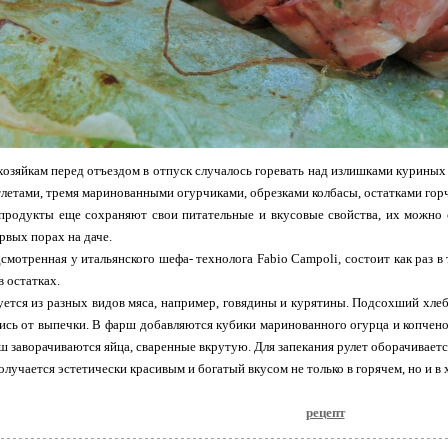
хозяйкам перед отъездом в отпуск случалось горевать над излишками курины
тлетами, тремя маринованными огурчиками, обрезками колбасы, остатками горчи
продукты еще сохраняют свои питательные и вкусовые свойства, их можно 
рвых порах на даче.
дсмотренная у итальянского шефа- технолога Fabio Campoli, состоит как раз в
в остатках.
тся из разных видов мяса, например, говядины и курятины. Подсохший хлеб
ись от выпечки. В фарш добавляются кубики маринованного огурца и копчено
ш заворачиваются яйца, сваренные вкрутую. Для запекания рулет оборачиваетс
олучается эстетически красивым и богатый вкусом не только в горячем, но и в 
рецепт