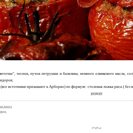
веточке", чеснок, пучок петрушки и базилика, немного оливкового масла, сол
мидоров;
 (все источники призывают к Арборио) по формуле: столовая ложка риса ( без 
рецепт
ая книга
люда