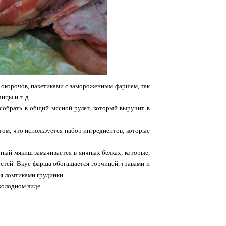
х окорочов, пакетиками с замороженным фаршем, так
цы и т. д .
собрать в общий мясной рулет, который выручит в
 том, что используется набор ингредиентов, которые
ный мякиш замачивается в яичных белках, которые,
стей. Вкус фарша обогащается горчицей, травами и
я ломтиками грудинки.
холодном виде.