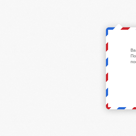
Ва
По
по