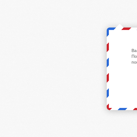
Ва
По
по