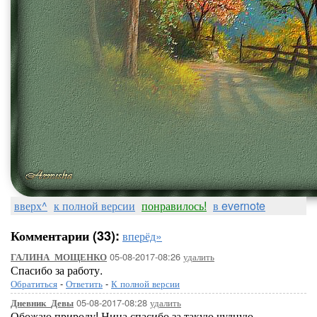
вверх^
к полной версии
понравилось!
в evernote
Комментарии (33):
вперёд»
05-08-2017-08:26
удалить
ГАЛИНА_МОЩЕНКО
Спасибо за работу.
Обратиться
-
Ответить
-
К полной версии
05-08-2017-08:28
удалить
Дневник_Девы
Обожаю природу! Нина,спасибо за такую чудную