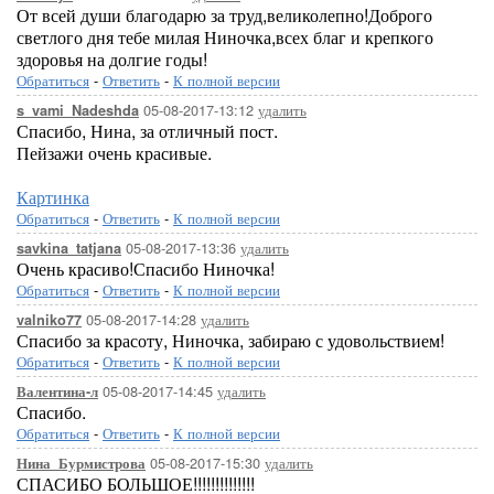
От всей души благодарю за труд,великолепно!Доброго
светлого дня тебе милая Ниночка,всех благ и крепкого
здоровья на долгие годы!
Обратиться
-
Ответить
-
К полной версии
05-08-2017-13:12
удалить
s_vami_Nadeshda
Спасибо, Нина, за отличный пост.
Пейзажи очень красивые.
Картинка
Обратиться
-
Ответить
-
К полной версии
05-08-2017-13:36
удалить
savkina_tatjana
Очень красиво!Спасибо Ниночка!
Обратиться
-
Ответить
-
К полной версии
05-08-2017-14:28
удалить
valniko77
Спасибо за красоту, Ниночка, забираю с удовольствием!
Обратиться
-
Ответить
-
К полной версии
05-08-2017-14:45
удалить
Валентина-л
Спасибо.
Обратиться
-
Ответить
-
К полной версии
05-08-2017-15:30
удалить
Нина_Бурмистрова
СПАСИБО БОЛЬШОЕ!!!!!!!!!!!!!!