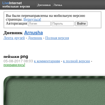
Live
Internet
Дневники
Личка
мобильная версия
Вы были перенаправлены на мобильную версию
страницы.
Вернуться!
Авторизация
Дневник
Arnusha
Лента друзей
-
Дневник
-
Полная версия
пейзажи png
05-08-2017 08:03
к комментариям
-
к полной версии
-
понравилось!