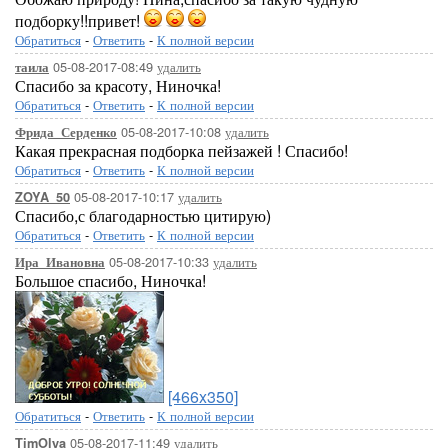
подборку!!привет!
Обратиться
-
Ответить
-
К полной версии
05-08-2017-08:49
удалить
таила
Спасибо за красоту, Ниночка!
Обратиться
-
Ответить
-
К полной версии
05-08-2017-10:08
удалить
Фрида_Серденко
Какая прекрасная подборка пейзажей ! Спасибо!
Обратиться
-
Ответить
-
К полной версии
05-08-2017-10:17
удалить
ZOYA_50
Спасибо,с благодарностью цитирую)
Обратиться
-
Ответить
-
К полной версии
05-08-2017-10:33
удалить
Ира_Ивановна
Большое спасибо, Ниночка!
[466x350]
Обратиться
-
Ответить
-
К полной версии
05-08-2017-11:49
удалить
TimOlya