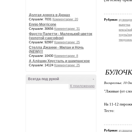
Долгая дорога в Дюнах
Слушали: 7031
Комментарии: 20
Рубрики:
кулинарн
Ennio Morricone
выпечка
Слушали: 30656
Комментарии: 31
кексы'м
Фаусто Папетти - Маленький цветок
торты'пи
(золотой саксофон)
творожна
Слушали: 92997
Комментарии: 25
Стелла Джанни - Милан и Ночь
(NEW)!!!
Слушали: 10430
Комментарии: 8
А Алёшин Хрусталь и шампанское
Слушали: 14124
Комментарии: 25
БУЛОЧК
Всегда под рукой
-
Воскресенье, 10 Ок
К приложению
"Лживые (от сло
На 11-12 пирож
Тесто:
Рубрики:
кулинарн