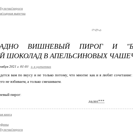
булочки'пироги
я/сырная выпечка
ЛАДНО ВИШНЕВЫЙ ПИРОГ И "Б
Й ШОКОЛАД В АПЕЛЬСИНОВЫХ ЧАШЕ
тября 2021 г. 01:03
+ в цитатник
дется вам по вкусу и не только потому, что многие как и я любят сочетание:
его не взбиваем, а только смешиваем.
евый пирог:
далее***
ая книга
аффины
булочки'пироги