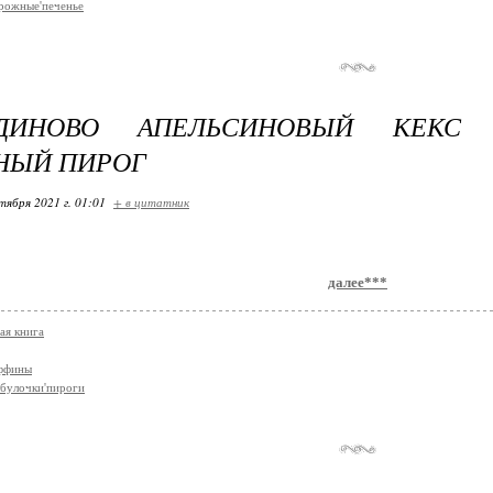
рожные'печенье
ОДИНОВО АПЕЛЬСИНОВЫЙ КЕКС
НЫЙ ПИРОГ
тября 2021 г. 01:01
+ в цитатник
далее***
ая книга
аффины
булочки'пироги