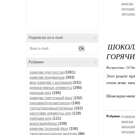
выпечка
пирожки'
творожна
Подписка по e-mail
-
ШОКО
ГОРЯЧИ
Рубрики
-
Воскресенье, 10 Ок
рамочки для постов
(1061)
Этот рецепт при
рамочки бордюрные
(393)
мои рамочки с коллажом
(331)
очень легко: нич
декоративные элементы
(290)
девушки png
(194)
Шоколадно-вишн
рамочки 'цветочный фон'
(192)
пирожки'булочки'пироги
(190)
торты'пирожные'печенье
(162)
заготовки,элементы png
(129)
Рубрики:
кулинарн
пейзажи png
(121)
выпечка
кексы'маффины
(108)
кексы'м
рамочки 'осенний фон'
(106)
пирожки'
творожная/сырная выпечка
(88)