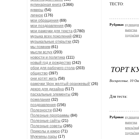
ТЕСТО:
кулинарная книга
(1366)
кумиры
(54)
личное
(176)
мои обращения
(69)
Рубрики:
кулинарн
мои поздравления
(59)
выпечка
мои рамочки для текста
(1780)
торты'пи
музыка всех поколений
(281)
музыкальные открытки
(32)
мы помним
(61)
мысли вслух
(203)
новости и политика
(111)
новый год и рождество
(242)
ТОРТ К
обои для рабочего стола
(203)
общество
(397)
они хотят жить
(58)
Воскресенье, 10 Ок
рамочки 'фон желтый оранжевый'
(26)
декор для дизайна
(517)
пасхальные элементы
(28)
Для теста:
пожелания
(32)
поздравления
(156)
Полезности
(124)
Полезные программы
(84)
Рубрики:
кулинарн
Полезные сайты
(21)
выпечка
Полезные советы
(285)
кексы'м
Приколы и юмор
(71)
торты'пи
Мужчины,пары
(17)