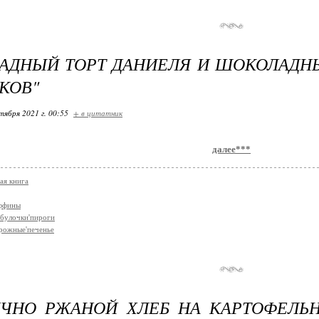
АДНЫЙ ТОРТ ДАНИЕЛЯ И ШОКОЛАДН
КОВ"
тября 2021 г. 00:55
+ в цитатник
далее***
ая книга
аффины
булочки'пироги
рожные'печенье
ЧНО РЖАНОЙ ХЛЕБ НА КАРТОФЕЛЬН