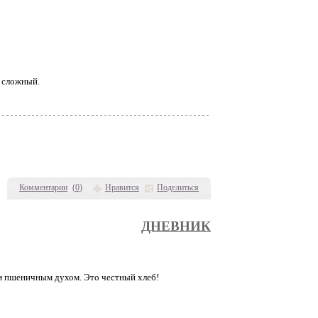
е сложный.
Комментарии
(
0
)
Нравится
Поделиться
ДНЕВНИК
ым пшеничным духом. Это честный хлеб!