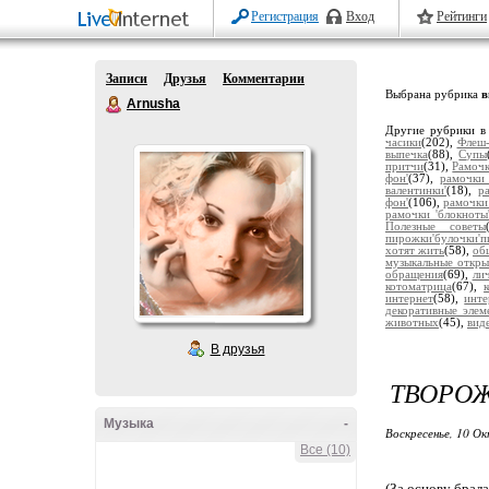
Регистрация
Вход
Рейтинги
Записи
Друзья
Комментарии
Выбрана рубрика
в
Arnusha
Другие рубрики в
часики
(202),
Флеш-
выпечка
(88),
Супы
притчи
(31),
Рамочк
фон'
(37),
рамочки 
валентинки'
(18),
р
фон'
(106),
рамочки
рамочки 'блокноты
Полезные советы
пирожки'булочки'п
хотят жить
(58),
об
музыкальные откры
обращения
(69),
ли
котоматрица
(67),
интернет
(58),
инт
декоративные элем
животных
(45),
вид
В друзья
ТВОРОЖ
Музыка
-
Воскресенье, 10 Ок
Все (10)
(За основу брал