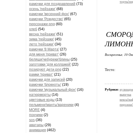
торты'пи
рамочки для поздравлений
(73)
осень 'пейзажи'
(68)
рамочки 'весенний фон'
(67)
рамочки 'Рождество'
(65)
персонажи png
(60)
хлеб
(54)
СМОР
весна 'пейзажи'
(51)
зима 'пейзажи'
(45)
ЛИМОН
лето 'пейзажи'
(34)
рамочки '8 Марта'
(27)
для меня 'приват'
(26)
Воскресенье, 10 Ок
беляши'чебуреки'блины
(25)
заготовки 'для коллажей'
(22)
позируют дети png
(22)
Тесто:
рамки 'приват'
(21)
рамочки для записей
(20)
рамочки 'блокноты'
(19)
рамочки 'музыкальный фон'
(16)
Рубрики:
кулинарн
натюрморты
(14)
выпечка
цветовые коды
(13)
кексы'м
пельмени'манты'вареники
(4)
пирожки'
MORE
(4)
пончики
(2)
sos
(36)
аватары
(29)
анимация
(462)