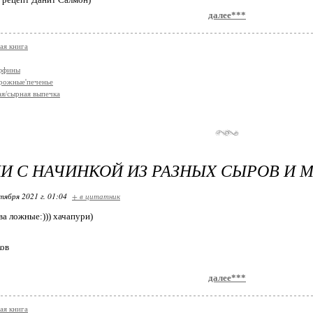
далее***
ая книга
аффины
рожные'печенье
я/сырная выпечка
И С НАЧИНКОЙ ИЗ РАЗНЫX СЫРОВ И 
тября 2021 г. 01:04
+ в цитатник
ва ложные:))) хачапури)
ков
далее***
ая книга