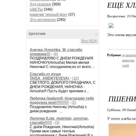
ЕЩЕ ХЛ
Худ.галерея
(369)
ЦВЕТЫ
(346)
рамочки 'черный фон'
(37)
Воскресенье, 10 Ок
Это интересно
(290)
Цитатник
-
Это очень вкусн
Все (824)
Анечка (Anushka_M, спасибо
огромное!!!
-
(4)
Рубрики:
кулинарн
ПОЗДРАВЛЯЮ С ДНЕМ РОЖДЕНИЯ
выпечка
НИНОЧКУ!(Arnusha) Милая милая
хлеб
Ниночка! С опозданием,но от всего ...
Спасибо от души
TAISA_ANDRYEVEVA!
-
(10)
СВЕТЛОГО, ДОБРОГО ПРАЗДНИКА, С
ДНЕМ РОЖДЕНИЯ, НИНОЧКА -
Arnusha!!! Пусть будет крепким з...
ПШЕНИ
Любочка (laplared), благодарю тебя
подружка моя!!!!!!!!!!!
-
(2)
Поздравляю Ниночку (Arnusha) с
Суббота, 09 Октяб
днём рождения ...
Лолочка (Lola_malvina), золотце,
У этого хлеба о
спасибо!!!!!!
-
(3)
С днём Рождения, Ниночка!(Аrnusha)
Прими мои самые теплые
поздравления с Днем Рождения! В э...