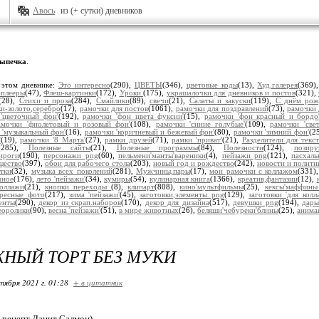
Авось
из (+ сутки) дневников
ыпечка
.
 этом дневнике:
Это интересно
(290),
ЦВЕТЫ
(346),
цветовые коды
(13),
Худ.галерея
(369)
плееры
(47),
Флеш-картинки
(172),
Уроки
(175),
украшалочки для дневников и постов
(321),
(28),
Стихи и проза
(284),
Смайлики
(89),
свечи
(21),
Салаты и закуски
(119),
С днём рож
и-золото,серебро
(17),
рамочки для постов
(1061),
рамочки для поздравлений
(73),
рамочки 
'цветочный фон'
(192),
рамочки 'фон цвета фуксии'
(15),
рамочки 'фон красный и бордо
амочки 'фиолетовый и розовый фон'
(108),
рамочки 'синие голубые'
(109),
рамочки 'све
 'музыкальный фон'
(16),
рамочки 'коричневый и бежевый фон'
(80),
рамочки 'зимний фон'
(2
'
(19),
рамочки '8 Марта'
(27),
рамки друзей
(71),
рамки 'приват'
(21),
Разделители для текст
(285),
Полезные сайты
(21),
Полезные программы
(84),
Полезности
(124),
позир
ироги
(190),
персонажи png
(60),
пельмени'манты'вареники
(4),
пейзажи png
(121),
пасхал
щество
(397),
обои для рабочего стола
(203),
новый год и рождество
(242),
новости и полити
тки
(32),
музыка всех поколений
(281),
Мужчины,пары
(17),
мои рамочки с коллажом
(331)
чное
(176),
лето 'пейзажи'
(34),
кумиры
(54),
кулинарная книга
(1366),
креатив,фантазии
(12),
коллажи
(21),
кнопки переходы
(8),
клипарт
(808),
кино'мультфильмы
(25),
кексы'маффин
ересные фото
(217),
зима 'пейзажи'
(45),
заготовки,элементы png
(129),
заготовки 'для колл
енты
(290),
декор из скрап.наборов
(170),
декор для дизайна
(517),
девушки png
(194),
дары
еоролики
(90),
весна 'пейзажи'
(51),
в мире животных
(26),
беляши'чебуреки'блины
(25),
анима
НЫЙ ТОРТ БЕЗ МУКИ
тября 2021 г. 01:28
+ в цитатник
а рецепт Данит Салмон)