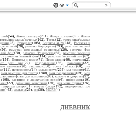
,
хлеб
(54),
Фоны текстуры
(231),
Флора и фауна
(65),
Флеш-
торты'пирожные'печенье
(162),
Тесты
(12),
творожная/сырная
дения
(25),
Рукоделие
(105),
Рецепты ЗОЖ
(248),
Рассказы и
для записей
(20),
рамочки бордюрные
(393),
рамочки 'черный
'
(56),
рамочки 'фон желтый оранжевый'
(26),
рамочки 'фон
тлый фон'
(70),
рамочки 'Рождество'
(65),
рамочки 'осенний
55),
рамочки 'зеленый фон'
(114),
рамочки 'весенний фон'
(67),
а
(154),
Приколы и юмор
(71),
Православие
(46),
пончики
(2),
уют дети png
(22),
поздравления
(156),
пожелания
(32),
ьные элементы
(28),
открытки
(358),
осень 'пейзажи'
(68),
они
ка
(111),
натюрморты
(14),
мысли вслух
(203),
мы помним
(61),
,
мои рамочки для текста
(1780),
мои поздравления
(59),
мои
красочные фразы для комментов
(90),
красота и здоровье
(97),
ы
(108),
картинки с движущейся водой
(6),
информеры
(10),
ажей'
(22),
домашние животные
(120),
для меня 'приват'
(26),
 природы десерт
(31),
вторые блюда
(172),
видеоролики про
ция
(462),
аватары
(29),
sos
(36),
MORE
(4)
ДНЕВНИК