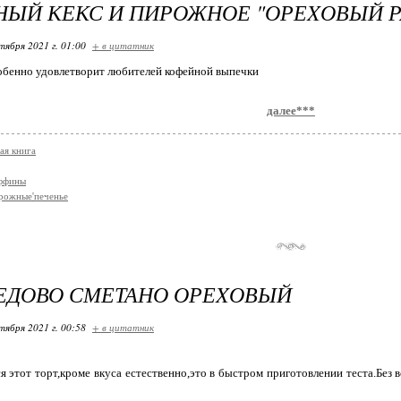
ЫЙ КЕКС И ПИРОЖНОЕ "ОРЕXОВЫЙ Р
тября 2021 г. 01:00
+ в цитатник
обенно удовлетворит любителей кофейной выпечки
далее***
ая книга
аффины
рожные'печенье
ЕДОВО СМЕТАНО ОРЕXОВЫЙ
тября 2021 г. 00:58
+ в цитатник
я этот торт,кроме вкуса естественно,это в быстром приготовлении теста.Без в