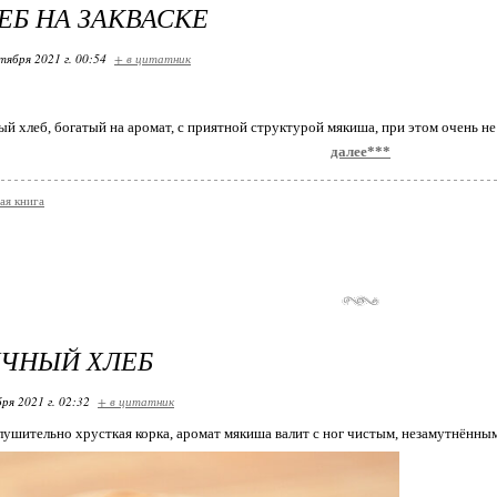
ЕБ НА ЗАКВАСКЕ
тября 2021 г. 00:54
+ в цитатник
ый хлеб, богатый на аромат, с приятной структурой мякиша, при этом очень н
далее***
ая книга
ЧНЫЙ ХЛЕБ
ря 2021 г. 02:32
+ в цитатник
глушительно хрусткая корка, аромат мякиша валит с ног чистым, незамутнённ