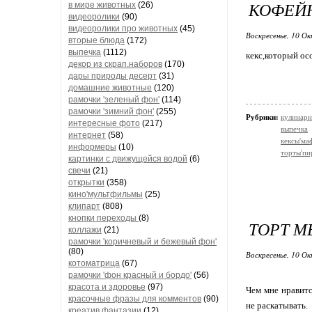
КОФЕЙН
в мире животных
(26)
видеоролики
(90)
видеоролики про животных
(45)
Воскресенье, 10 Ок
вторые блюда
(172)
выпечка
(1112)
кекс,который ос
декор из скрап.наборов
(170)
дары природы десерт
(31)
домашние животные
(120)
рамочки 'зеленый фон'
(114)
рамочки 'зимний фон'
(255)
Рубрики:
кулинарн
интересные фото
(217)
выпечка
интернет
(58)
кексы'м
информеры
(10)
торты'пи
картинки с движущейся водой
(6)
свечи
(21)
открытки
(358)
кино'мультфильмы
(25)
клипарт
(808)
кнопки переходы
(8)
ТОРТ М
коллажи
(21)
рамочки 'коричневый и бежевый фон'
(80)
Воскресенье, 10 Ок
котоматрица
(67)
рамочки 'фон красный и бордо'
(56)
красота и здоровье
(97)
Чем мне нравитс
красочные фразы для комментов
(90)
не раскатывать.
креатив,фантазии
(12)