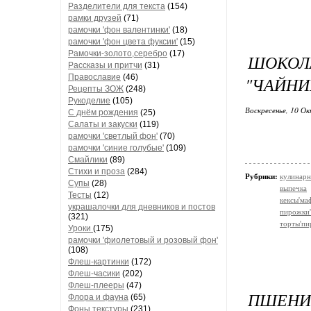
Разделители для текста
(154)
рамки друзей
(71)
рамочки 'фон валентинки'
(18)
рамочки 'фон цвета фуксии'
(15)
Рамочки-золото,серебро
(17)
ШОКОЛ
Рассказы и притчи
(31)
Православие
(46)
"ЧАЙНИ
Рецепты ЗОЖ
(248)
Рукоделие
(105)
Воскресенье, 10 Ок
С днём рождения
(25)
Салаты и закуски
(119)
рамочки 'светлый фон'
(70)
рамочки 'синие голубые'
(109)
Смайлики
(89)
Стихи и проза
(284)
Рубрики:
кулинарн
Супы
(28)
выпечка
Тесты
(12)
кексы'м
украшалочки для дневников и постов
пирожки'
(321)
торты'пи
Уроки
(175)
рамочки 'фиолетовый и розовый фон'
(108)
Флеш-картинки
(172)
Флеш-часики
(202)
Флеш-плееры
(47)
ПШЕНИ
Флора и фауна
(65)
Фоны текстуры
(231)