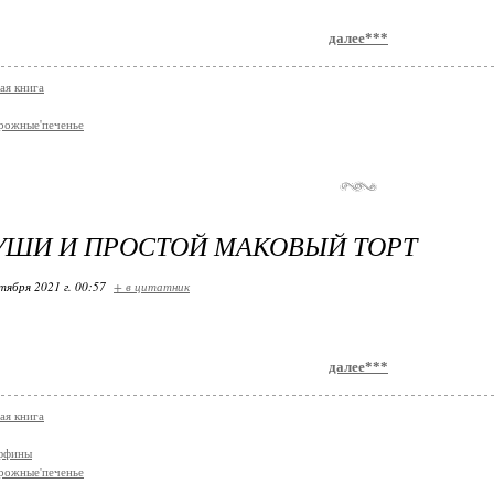
далее***
ая книга
рожные'печенье
УШИ И ПРОСТОЙ МАКОВЫЙ ТОРТ
тября 2021 г. 00:57
+ в цитатник
далее***
ая книга
аффины
рожные'печенье