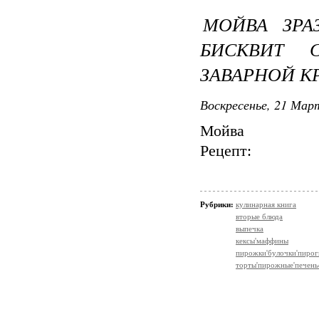
МОЙВА ЗР
БИСКВИТ 
ЗАВАРНОЙ 
Воскресенье, 21 Март
Мойва
Рецепт:
Рубрики:
кулинарная книга
вторые блюда
выпечка
кексы'маффины
пирожки'булочки'пирог
торты'пирожные'печень