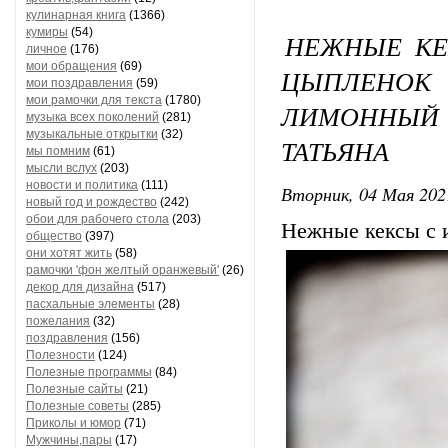
кулинарная книга
(1366)
кумиры
(54)
НЕЖНЫЕ КЕ
личное
(176)
мои обращения
(69)
ЦЫПЛЕНО
мои поздравления
(59)
мои рамочки для текста
(1780)
ЛИМОННЫЙ 
музыка всех поколений
(281)
музыкальные открытки
(32)
ТАТЬЯНА
мы помним
(61)
мысли вслух
(203)
новости и политика
(111)
Вторник, 04 Мая 202
новый год и рождество
(242)
обои для рабочего стола
(203)
Нежные кексы с и
общество
(397)
они хотят жить
(58)
рамочки 'фон желтый оранжевый'
(26)
декор для дизайна
(517)
пасхальные элементы
(28)
пожелания
(32)
поздравления
(156)
Полезности
(124)
Полезные программы
(84)
Полезные сайты
(21)
Полезные советы
(285)
Приколы и юмор
(71)
Мужчины,пары
(17)