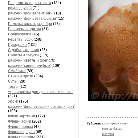
Разделители для текста
(154)
рамки друзей
(71)
рамочки 'фон валентинки'
(18)
рамочки 'фон цвета фуксии'
(15)
Рамочки-золото,серебро
(17)
Рассказы и притчи
(31)
Православие
(46)
Рецепты ЗОЖ
(248)
Рукоделие
(105)
С днём рождения
(25)
Салаты и закуски
(119)
рамочки 'светлый фон'
(70)
рамочки 'синие голубые'
(109)
Смайлики
(89)
Стихи и проза
(284)
Супы
(28)
Тесты
(12)
украшалочки для дневников и постов
(321)
Уроки
(175)
рамочки 'фиолетовый и розовый фон'
(108)
Флеш-картинки
(172)
Флеш-часики
(202)
Рубрики:
кулинарная книга
Флеш-плееры
(47)
вторые блюда
Флора и фауна
(65)
выпечка
Фоны текстуры
(231)