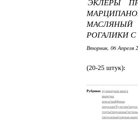
ЭКЛЕРЫ П
МАРЦИПАН
МАСЛЯНЫ
РОГАЛИКИ С
Вторник, 06 Апреля 2
(20-25 штук):
Рубрики:
кулинарная книга
выпечка
кексы'маффины
пирожки'булочки'пирог
торты'пирожные'печень
творожная/сырная выпе