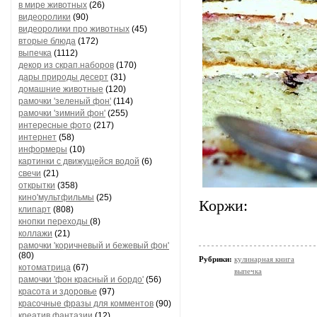
в мире животных
(26)
видеоролики
(90)
видеоролики про животных
(45)
вторые блюда
(172)
выпечка
(1112)
декор из скрап.наборов
(170)
дары природы десерт
(31)
домашние животные
(120)
рамочки 'зеленый фон'
(114)
рамочки 'зимний фон'
(255)
интересные фото
(217)
интернет
(58)
информеры
(10)
картинки с движущейся водой
(6)
свечи
(21)
открытки
(358)
кино'мультфильмы
(25)
Коржи:
клипарт
(808)
кнопки переходы
(8)
коллажи
(21)
рамочки 'коричневый и бежевый фон'
(80)
Рубрики:
кулинарная книга
котоматрица
(67)
выпечка
рамочки 'фон красный и бордо'
(56)
красота и здоровье
(97)
красочные фразы для комментов
(90)
креатив,фантазии
(12)