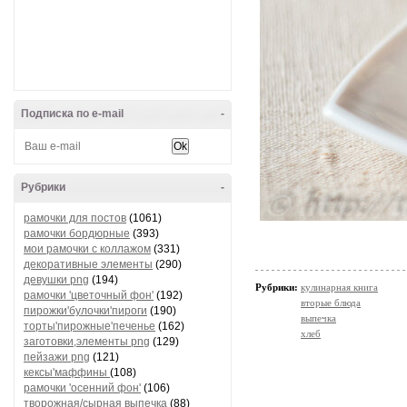
Подписка по e-mail
-
Рубрики
-
рамочки для постов
(1061)
рамочки бордюрные
(393)
мои рамочки с коллажом
(331)
декоративные элементы
(290)
девушки png
(194)
Рубрики:
кулинарная книга
рамочки 'цветочный фон'
(192)
вторые блюда
пирожки'булочки'пироги
(190)
выпечка
торты'пирожные'печенье
(162)
хлеб
заготовки,элементы png
(129)
пейзажи png
(121)
кексы'маффины
(108)
рамочки 'осенний фон'
(106)
творожная/сырная выпечка
(88)