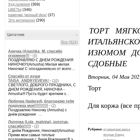
Худ.галерея
(369)
ЦВЕТЫ
(346)
рамочки 'черный фон'
(37)
Это интересно
(290)
ТОРТ МЯГК
Цитатник
-
ИТАЛЬЯНС
Все (824)
ИЗЮМОМ ДО
Анечка (Anushka_M, спасибо
огромное!!!
-
(4)
СДОБНЫЕ
ПОЗДРАВЛЯЮ С ДНЕМ РОЖДЕНИЯ
НИНОЧКУ!(Arnusha) Милая милая
Ниночка! С опозданием,но от всего ...
Вторник, 04 Мая 202
Спасибо от души
TAISA_ANDRYEVEVA!
-
(10)
СВЕТЛОГО, ДОБРОГО ПРАЗДНИКА, С
Торт
ДНЕМ РОЖДЕНИЯ, НИНОЧКА -
Arnusha!!! Пусть будет крепким з...
Любочка (laplared), благодарю тебя
Для коржа (все п
подружка моя!!!!!!!!!!!
-
(2)
Поздравляю Ниночку (Arnusha) с
днём рождения ...
Лолочка (Lola_malvina), золотце,
спасибо!!!!!!
-
(3)
Рубрики:
кулинарная книга
С днём Рождения, Ниночка!(Аrnusha)
вторые блюда
Прими мои самые теплые
поздравления с Днем Рождения! В э...
выпечка