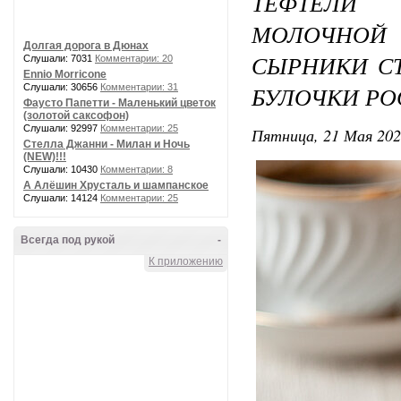
ТЕФТЕЛИ
МОЛОЧНО
Долгая дорога в Дюнах
СЫРНИКИ С
Слушали: 7031
Комментарии: 20
Ennio Morricone
БУЛОЧКИ РО
Слушали: 30656
Комментарии: 31
Фаусто Папетти - Маленький цветок
(золотой саксофон)
Слушали: 92997
Комментарии: 25
Пятница, 21 Мая 202
Стелла Джанни - Милан и Ночь
(NEW)!!!
Слушали: 10430
Комментарии: 8
А Алёшин Хрусталь и шампанское
Слушали: 14124
Комментарии: 25
Всегда под рукой
-
К приложению