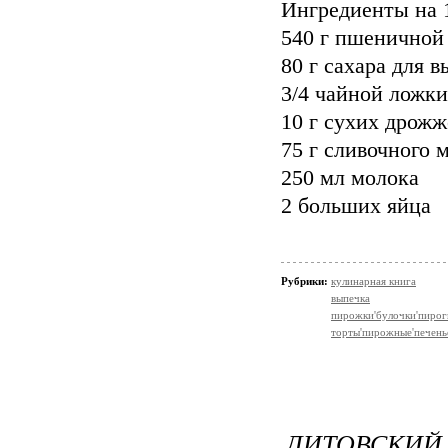
Ингредиенты на 1
540 г пшеничной
80 г сахара для 
3/4 чайной ложки
10 г сухих дрожж
75 г сливочного 
250 мл молока
2 больших яйца
Рубрики:
кулинарная книга
выпечка
пирожки'булочки'пирог
торты'пирожные'печень
ЛИТОВСКИ