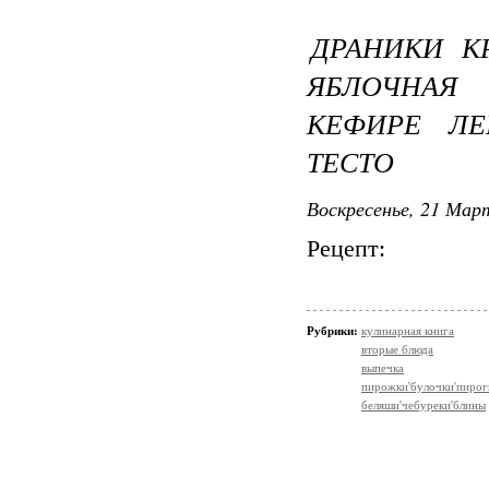
ДРАНИКИ К
ЯБЛОЧНАЯ
КЕФИРЕ ЛЕ
ТЕСТО
Воскресенье, 21 Март
Рецепт:
Рубрики:
кулинарная книга
вторые блюда
выпечка
пирожки'булочки'пирог
беляши'чебуреки'блины