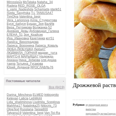
Mirosslava
MsTataka
Nataha_34
Radeia
RED_ROSE_OLGA
s_vami_Nadeshda
Schamada
starik51
Sveta_Savyhska
T-L
TANIUSA47
TimOlya
Valentina_begi
Vera_Larionova
Алла_Студентова
Буся_бабуся
Бущан_Зоя
ВалИв
Вера_Петрикова
Волжанка-52
Дневник_Девы
Дубовицкая_Галина
ЕЛЕНА_51
Зоя_Крайсик
Ира_Ивановна
Кахетинка
кот51
Лариса_Виноградова
Лариса_Воронина
Лариса_Коваль
ЛЮБА-ЛЮБУШКА
Люба47
ЛЮДМИЛА_ГОРНАЯ
мадам-_тата
МАРГО-К
МАРЬЯША7
Надежда-
Ариана
Нина_Зобкова
оля-душка
таила
Татьяна_Гусакова
Юрий_Дуданов
ЯРОСЛАВЛЬ76
Постоянные читатели
-
Дрожжевой раств
Все (8419)
Darina_Mincheva
ELMED
Inkkognito
Ketevan
Laticia
LebWohl
Lida_shaliminova
Liudmila_Sceglova
Рубрики:
кулинарная книга
Mahhha17
Natalinka25
Nitocris_73
OlgaText
Russlana
Taisia800
выпечка
Tatyana19
Valentina_begi
Van-Toi-Ra
пирожки'булочки'пирог