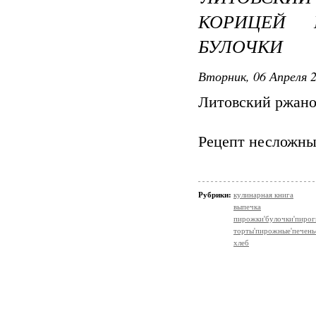
КОРИЦЕЙ 
БУЛОЧКИ
Вторник, 06 Апреля 2
Литовский ржано
Рецепт несложны
Рубрики:
кулинарная книга
выпечка
пирожки'булочки'пирог
торты'пирожные'печень
хлеб