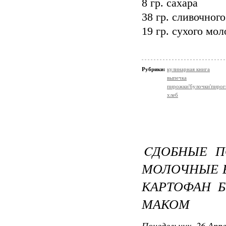
8 гр. сахара
38 гр. сливочног
19 гр. сухого мол
Рубрики:
кулинарная книга
выпечка
пирожки'булочки'пирог
хлеб
CДОБНЫЕ П
МОЛОЧНЫЕ 
КАРТОФАН 
МАКОМ
Понедельник, 26 Апре