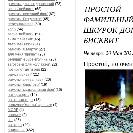
рамочки для поздравлений
(73)
ПРОСТОЙ
осень 'пейзажи'
(68)
рамочки 'весенний фон'
(67)
ФАМИЛЬНЫЙ
рамочки 'Рождество'
(65)
персонажи png
(60)
ШКУРОК ДО
хлеб
(54)
весна 'пейзажи'
(51)
БИСКВИТ
зима 'пейзажи'
(45)
лето 'пейзажи'
(34)
рамочки '8 Марта'
(27)
Четверг, 20 Мая 2021
для меня 'приват'
(26)
беляши'чебуреки'блины
(25)
Простой, но очен
заготовки 'для коллажей'
(22)
позируют дети png
(22)
рамки 'приват'
(21)
рамочки для записей
(20)
рамочки 'блокноты'
(19)
рамочки 'музыкальный фон'
(16)
натюрморты
(14)
цветовые коды
(13)
пельмени'манты'вареники
(4)
MORE
(4)
пончики
(2)
sos
(36)
аватары
(29)
анимация
(462)