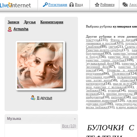
Регистрация
Вход
Рейтинги
Авос
Записи
Друзья
Комментарии
Выбрана рубрика
кулинарная кн
Arnusha
Другие рубрики в этом дневн
текстуры
(231),
Флора и фауна
(
дневников и постов
(321),
торты'
Смайлики
(89),
свечи
(21),
Салаты 
Рамочки-золото,серебро
(17),
ра
бордюрные
(393),
рамочки 'черны
и бордо'
(56),
рамочки 'фон жел
рамочки 'синие голубые'
(109),
'музыкальный фон'
(16),
рамочки '
'весенний фон'
(67),
рамочки 'бл
текста
(154),
Приколы и юмор
программы
(84),
Полезности
(124
персонажи png
(60),
пельмени'ман
они хотят жить
(58),
общество
(
натюрморты
(14),
мысли вслух
(20
мои рамочки с коллажом
(331),
'пейзажи'
(34),
кумиры
(54),
креат
коллажи
(21),
кнопки переходы
(
информеры
(10),
интернет
(58),
ин
В друзья
домашние животные
(120),
для мен
девушки png
(194),
дары природы
весна 'пейзажи'
(51),
в мире живот
Музыка
-
БУЛОЧКИ С
Все (10)