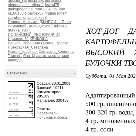
apostol_nik
besta-aks
dervish52
elennna
elina-elina11
fewral75
galkapogonina
irena1234
lira_lara
m160160
olgavosk57
ringing
rottam
staruhonka
tanushka68
Галина_Мелымко
ДЖИПСИ_-_Тасик
Домашний_калейдоскоп
ЕЖИЧКА
ХОТ-ДОГ 
Жанна_Лях
ИСПАНСКИЙ_РЕСТОРАНЧИК
КАРТОФЕ
Ириночка61
КВИКОША
Лариса_Воронина
Оксана_Просто
Прекрасная_Светлана
ВЫСОКИЙ 
Рыжая_красивая
Светлана_Колягина
Таиса41
Яна_М
лапка_мягкая
нили
БУЛОЧКИ ТВ
рашида
Статистика
-
Суббота, 01 Мая 202
Создан: 20.01.2009
Записей: 10411
Комментариев:
Адаптированный 
295189
Написано: 330458
500 гр. пшенично
Отчеты:
300-320 гр. воды
Посетители
Поисковые фразы
4 гр. мгновенны
4 гр. соли