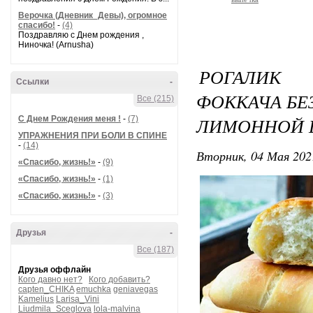
Верочка (Дневник_Девы), огромное
спасибо!
-
(4)
Поздравляю с Днем рождения ,
Ниночка! (Arnusha)
РОГАЛИК
Ссылки
-
ФОККАЧА БЕ
Все (215)
ЛИМОННОЙ Ц
С Днем Рождения меня !
-
(7)
УПРАЖНЕНИЯ ПРИ БОЛИ В СПИНЕ
-
(14)
Вторник, 04 Мая 202
«Спасибо, жизнь!»
-
(9)
«Спасибо, жизнь!»
-
(1)
«Спасибо, жизнь!»
-
(3)
Друзья
-
Все (187)
Друзья оффлайн
Кого давно нет?
Кого добавить?
capten_CHIKA
emuchka
geniavegas
Kamelius
Larisa_Vini
Liudmila_Sceglova
lola-malvina