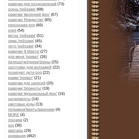
рамочки для поздравлений
(73)
осень 'пейзажи'
(68)
рамочки 'весенний фон'
(67)
рамочки 'Рождество'
(65)
персонажи png
(60)
хлеб
(54)
весна 'пейзажи'
(51)
зима 'пейзажи'
(45)
лето 'пейзажи'
(34)
рамочки '8 Марта'
(27)
для меня 'приват'
(26)
беляши'чебуреки'блины
(25)
заготовки 'для коллажей'
(22)
позируют дети png
(22)
рамки 'приват'
(21)
рамочки для записей
(20)
рамочки 'блокноты'
(19)
рамочки 'музыкальный фон'
(16)
натюрморты
(14)
цветовые коды
(13)
пельмени'манты'вареники
(4)
MORE
(4)
пончики
(2)
sos
(36)
аватары
(29)
анимация
(462)