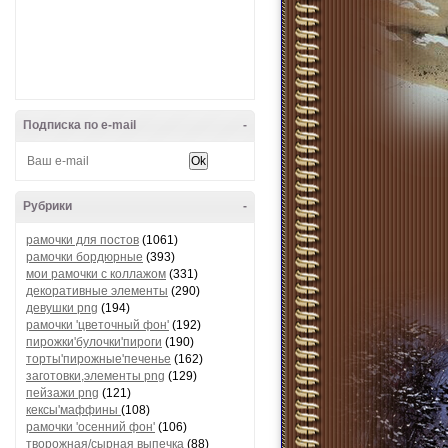
Подписка по e-mail
-
Рубрики
-
рамочки для постов
(1061)
рамочки бордюрные
(393)
мои рамочки с коллажом
(331)
декоративные элементы
(290)
девушки png
(194)
рамочки 'цветочный фон'
(192)
пирожки'булочки'пироги
(190)
торты'пирожные'печенье
(162)
заготовки,элементы png
(129)
пейзажи png
(121)
кексы'маффины
(108)
рамочки 'осенний фон'
(106)
творожная/сырная выпечка
(88)