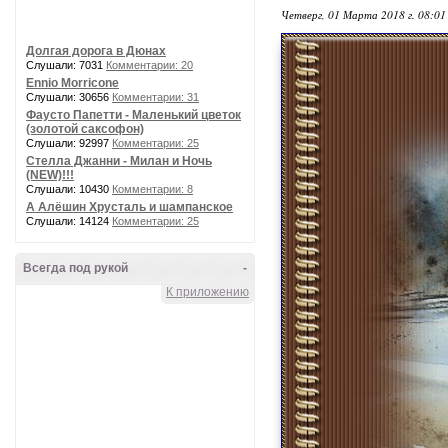
Четверг, 01 Марта 2018 г. 08:0
Долгая дорога в Дюнах
Слушали: 7031
Комментарии: 20
Ennio Morricone
Слушали: 30656
Комментарии: 31
Фаусто Папетти - Маленький цветок
(золотой саксофон)
Слушали: 92997
Комментарии: 25
Стелла Джанни - Милан и Ночь
(NEW)!!!
Слушали: 10430
Комментарии: 8
А Алёшин Хрусталь и шампанское
Слушали: 14124
Комментарии: 25
Всегда под рукой
-
К приложению