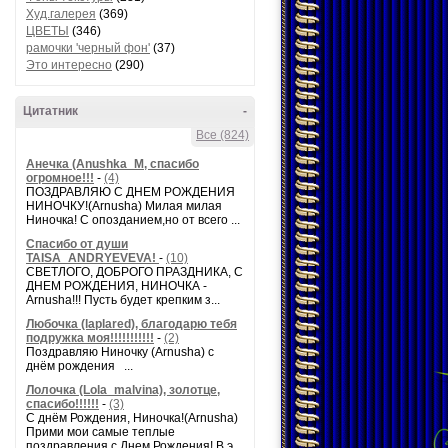
Худ.галерея
(369)
ЦВЕТЫ
(346)
рамочки 'черный фон'
(37)
Это интересно
(290)
Цитатник
-
Все (824)
Анечка (Anushka_M, спасибо
огромное!!!
-
(4)
ПОЗДРАВЛЯЮ С ДНЕМ РОЖДЕНИЯ
НИНОЧКУ!(Arnusha) Милая милая
Ниночка! С опозданием,но от всего ...
Спасибо от души
TAISA_ANDRYEVEVA!
-
(10)
СВЕТЛОГО, ДОБРОГО ПРАЗДНИКА, С
ДНЕМ РОЖДЕНИЯ, НИНОЧКА -
Arnusha!!! Пусть будет крепким з...
Любочка (laplared), благодарю тебя
подружка моя!!!!!!!!!!!
-
(2)
Поздравляю Ниночку (Arnusha) с
днём рождения ...
Лолочка (Lola_malvina), золотце,
спасибо!!!!!!
-
(3)
С днём Рождения, Ниночка!(Аrnusha)
Прими мои самые теплые
поздравления с Днем Рождения! В э...