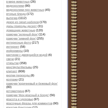
в мире животных
(26)
видеоролики
(90)
видеоролики про животных
(45)
вторые блюда
(172)
выпечка
(1112)
декор из скрап.наборов
(170)
дары природы десерт
(31)
домашние животные
(120)
рамочки 'зеленый фон'
(114)
рамочки 'зимний фон'
(255)
интересные фото
(217)
интернет
(58)
информеры
(10)
картинки с движущейся водой
(6)
свечи
(21)
открытки
(358)
кино'мультфильмы
(25)
клипарт
(808)
кнопки переходы
(8)
коллажи
(21)
рамочки 'коричневый и бежевый фон'
(80)
котоматрица
(67)
рамочки 'фон красный и бордо'
(56)
красота и здоровье
(97)
красочные фразы для комментов
(90)
креатив,фантазии
(12)