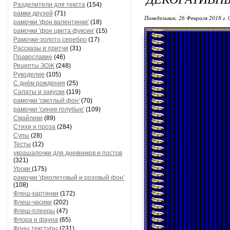
Разделители для текста
(154)
рамки друзей
(71)
Понедельник, 26 Февраля 2018 г.
рамочки 'фон валентинки'
(18)
рамочки 'фон цвета фуксии'
(15)
Рамочки-золото,серебро
(17)
Рассказы и притчи
(31)
Православие
(46)
Рецепты ЗОЖ
(248)
Рукоделие
(105)
С днём рождения
(25)
Салаты и закуски
(119)
рамочки 'светлый фон'
(70)
рамочки 'синие голубые'
(109)
Смайлики
(89)
Стихи и проза
(284)
Супы
(28)
Тесты
(12)
украшалочки для дневников и постов
(321)
Уроки
(175)
рамочки 'фиолетовый и розовый фон'
(108)
Флеш-картинки
(172)
Флеш-часики
(202)
Флеш-плееры
(47)
Флора и фауна
(65)
Фоны текстуры
(231)