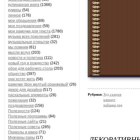
кулинарная книга
(1366)
кумиры
(54)
личное
(176)
мои обращения
(69)
мои поздравления
(59)
мои рамочки для текста
(1780)
музыка всех поколений
(281)
музыкальные открытки
(32)
мы помним
(61)
мысли вслух
(203)
новости и политика
(111)
новый год и рождество
(242)
обои для рабочего стола
(203)
общество
(397)
они хотят жить
(58)
рамочки 'фон желтый оранжевый'
(26)
декор для дизайна
(517)
Рубрики:
Худ.галерея
пасхальные элементы
(28)
клипарт
пожелания
(32)
пейзажи png
поздравления
(156)
Полезности
(124)
Полезные программы
(84)
Полезные сайты
(21)
Полезные советы
(285)
Приколы и юмор
(71)
ДЕКОРАТИВН
Мужчины,пары
(17)