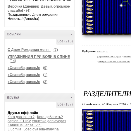
Верочка (Дневник_Девы), огромное
спасибо!
-
(4)
Поздравляю с Днем рождения ,
Ниночка! (Arnusha)
Ссылки
-
Все (215)
С Днем Рождения меня !
-
(7)
Рубрики:
клипарт
украшалочки для дневни
УПРАЖНЕНИЯ ПРИ БОЛИ В СПИНЕ
-
(14)
декоративные элементы
«Спасибо, жизнь!»
-
(9)
«Спасибо, жизнь!»
-
(1)
«Спасибо, жизнь!»
-
(3)
РАЗДЕЛИТЕЛИ
Друзья
-
Понедельник, 26 Февраля 2018 г.
Все (187)
Друзья оффлайн
Кого давно нет?
Кого добавить?
capten_CHIKA
emuchka
geniavegas
Kamelius
Larisa_Vini
Liudmila_Sceglova
lola-malvina