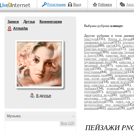
Регистрация
Вход
Рейтинги
Авос
Записи
Друзья
Комментарии
Выбрана рубрика
клипарт
.
Arnusha
Другие рубрики в этом дневн
текстуры
(231),
Флора и фауна
(
дневников и постов
(321),
торты'
Смайлики
(89),
свечи
(21),
Салаты 
Рамочки-золото,серебро
(17),
ра
бордюрные
(393),
рамочки 'черны
и бордо'
(56),
рамочки 'фон жел
рамочки 'синие голубые'
(109),
'музыкальный фон'
(16),
рамочки '
'весенний фон'
(67),
рамочки 'бл
текста
(154),
Приколы и юмор
программы
(84),
Полезности
(124
персонажи png
(60),
пельмени'ман
они хотят жить
(58),
общество
(
натюрморты
(14),
мысли вслух
(20
мои рамочки с коллажом
(331),
'пейзажи'
(34),
кумиры
(54),
кули
здоровье
(97),
котоматрица
(67),
движущейся водой
(6),
информе
В друзья
заготовки 'для коллажей'
(22),
скрап.наборов
(170),
декор для д
видеоролики про животных
(45
анимация
(462),
аватары
(29),
sos
(3
Музыка
-
Все (10)
ПЕЙЗАЖИ PN