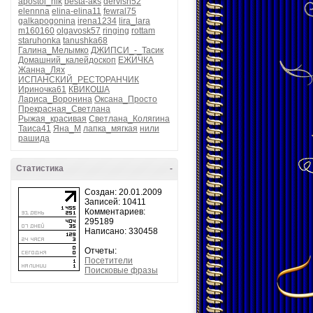
apostol_nik
besta-aks
dervish52
elennna
elina-elina11
fewral75
galkapogonina
irena1234
lira_lara
m160160
olgavosk57
ringing
rottam
staruhonka
tanushka68
Галина_Мелымко
ДЖИПСИ_-_Тасик
Домашний_калейдоскоп
ЕЖИЧКА
Жанна_Лях
ИСПАНСКИЙ_РЕСТОРАНЧИК
Ириночка61
КВИКОША
Лариса_Воронина
Оксана_Просто
Прекрасная_Светлана
Рыжая_красивая
Светлана_Колягина
Таиса41
Яна_М
лапка_мягкая
нили
рашида
Статистика
-
Создан: 20.01.2009
Записей: 10411
Комментариев:
295189
Написано: 330458
Отчеты:
Посетители
Поисковые фразы