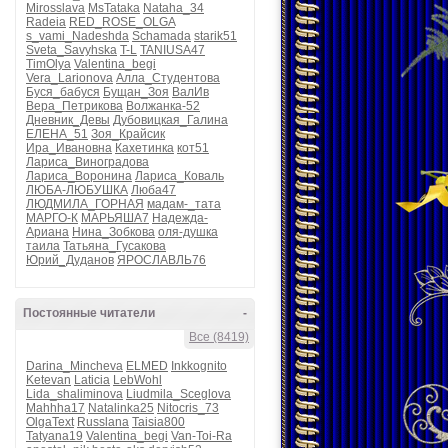
Mirosslava
MsTataka
Nataha_34
Radeia
RED_ROSE_OLGA
s_vami_Nadeshda
Schamada
starik51
Sveta_Savyhska
T-L
TANIUSA47
TimOlya
Valentina_begi
Vera_Larionova
Алла_Студентова
Буся_бабуся
Бущан_Зоя
ВалИв
Вера_Петрикова
Волжанка-52
Дневник_Девы
Дубовицкая_Галина
ЕЛЕНА_51
Зоя_Крайсик
Ира_Ивановна
Кахетинка
кот51
Лариса_Виноградова
Лариса_Воронина
Лариса_Коваль
ЛЮБА-ЛЮБУШКА
Люба47
ЛЮДМИЛА_ГОРНАЯ
мадам-_тата
МАРГО-К
МАРЬЯША7
Надежда-
Ариана
Нина_Зобкова
оля-душка
таила
Татьяна_Гусакова
Юрий_Дуданов
ЯРОСЛАВЛЬ76
Постоянные читатели
-
Все (8419)
Darina_Mincheva
ELMED
Inkkognito
Ketevan
Laticia
LebWohl
Lida_shaliminova
Liudmila_Sceglova
Mahhha17
Natalinka25
Nitocris_73
OlgaText
Russlana
Taisia800
Tatyana19
Valentina_begi
Van-Toi-Ra