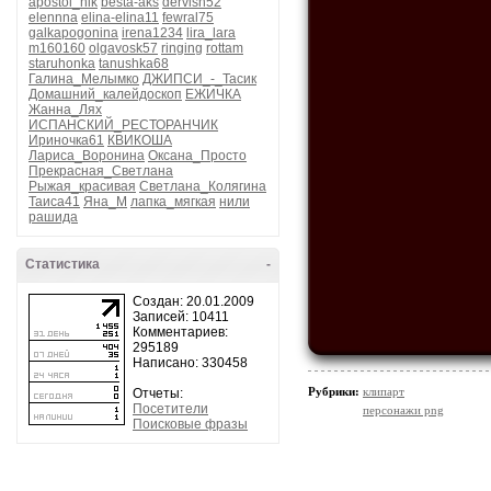
apostol_nik
besta-aks
dervish52
elennna
elina-elina11
fewral75
galkapogonina
irena1234
lira_lara
m160160
olgavosk57
ringing
rottam
staruhonka
tanushka68
Галина_Мелымко
ДЖИПСИ_-_Тасик
Домашний_калейдоскоп
ЕЖИЧКА
Жанна_Лях
ИСПАНСКИЙ_РЕСТОРАНЧИК
Ириночка61
КВИКОША
Лариса_Воронина
Оксана_Просто
Прекрасная_Светлана
Рыжая_красивая
Светлана_Колягина
Таиса41
Яна_М
лапка_мягкая
нили
рашида
Статистика
-
Создан: 20.01.2009
Записей: 10411
Комментариев:
295189
Написано: 330458
Рубрики:
клипарт
Отчеты:
Посетители
персонажи png
Поисковые фразы