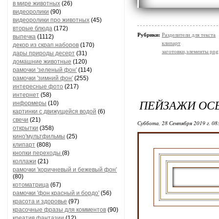
в мире животных
(26)
видеоролики
(90)
видеоролики про животных
(45)
вторые блюда
(172)
Рубрики:
Разделители для текста
выпечка
(1112)
клипарт
декор из скрап.наборов
(170)
заготовки,элементы png
дары природы десерт
(31)
домашние животные
(120)
рамочки 'зеленый фон'
(114)
рамочки 'зимний фон'
(255)
интересные фото
(217)
интернет
(58)
ПЕЙЗАЖИ ОС
информеры
(10)
картинки с движущейся водой
(6)
свечи
(21)
Суббота, 28 Сентября 2019 г. 08
открытки
(358)
кино'мультфильмы
(25)
клипарт
(808)
кнопки переходы
(8)
коллажи
(21)
рамочки 'коричневый и бежевый фон'
(80)
котоматрица
(67)
рамочки 'фон красный и бордо'
(56)
красота и здоровье
(97)
красочные фразы для комментов
(90)
креатив,фантазии
(12)