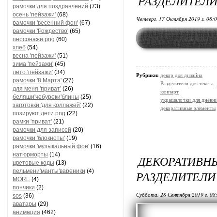
РАЗДЕЛИТЕЛИ
рамочки для поздравлений
(73)
осень 'пейзажи'
(68)
Четверг, 17 Октября 2019 г. 08:
рамочки 'весенний фон'
(67)
рамочки 'Рождество'
(65)
персонажи png
(60)
хлеб
(54)
весна 'пейзажи'
(51)
зима 'пейзажи'
(45)
лето 'пейзажи'
(34)
Рубрики:
декор для дизайна
рамочки '8 Марта'
(27)
Разделители для текста
для меня 'приват'
(26)
клипарт
беляши'чебуреки'блины
(25)
украшалочки для дневни
заготовки 'для коллажей'
(22)
декоративные элементы
позируют дети png
(22)
рамки 'приват'
(21)
рамочки для записей
(20)
рамочки 'блокноты'
(19)
рамочки 'музыкальный фон'
(16)
натюрморты
(14)
ДЕКОРАТИВ
цветовые коды
(13)
пельмени'манты'вареники
(4)
РАЗДЕЛИТЕЛИ
MORE
(4)
пончики
(2)
Суббота, 28 Сентября 2019 г. 08
sos
(36)
аватары
(29)
анимация
(462)