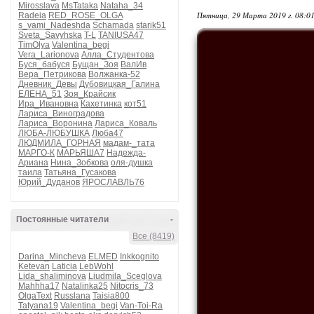
Mirosslava
MsTataka
Nataha_34
Пятница, 29 Марта 2019 г. 08:0
Radeia
RED_ROSE_OLGA
s_vami_Nadeshda
Schamada
starik51
Sveta_Savyhska
T-L
TANIUSA47
TimOlya
Valentina_begi
Vera_Larionova
Алла_Студентова
Буся_бабуся
Бущан_Зоя
ВалИв
Вера_Петрикова
Волжанка-52
Дневник_Девы
Дубовицкая_Галина
ЕЛЕНА_51
Зоя_Крайсик
Ира_Ивановна
Кахетинка
кот51
Лариса_Виноградова
Лариса_Воронина
Лариса_Коваль
ЛЮБА-ЛЮБУШКА
Люба47
ЛЮДМИЛА_ГОРНАЯ
мадам-_тата
МАРГО-К
МАРЬЯША7
Надежда-
Ариана
Нина_Зобкова
оля-душка
таила
Татьяна_Гусакова
Юрий_Дуданов
ЯРОСЛАВЛЬ76
Постоянные читатели
-
Все (8419)
Darina_Mincheva
ELMED
Inkkognito
Ketevan
Laticia
LebWohl
Lida_shaliminova
Liudmila_Sceglova
Mahhha17
Natalinka25
Nitocris_73
OlgaText
Russlana
Taisia800
Tatyana19
Valentina_begi
Van-Toi-Ra