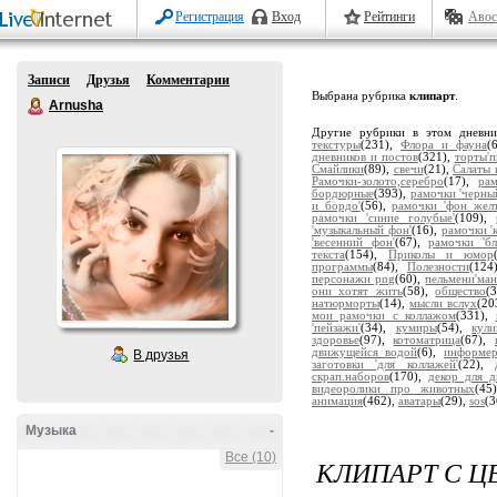
Регистрация
Вход
Рейтинги
Авос
Записи
Друзья
Комментарии
Выбрана рубрика
клипарт
.
Arnusha
Другие рубрики в этом дневн
текстуры
(231),
Флора и фауна
(
дневников и постов
(321),
торты'
Смайлики
(89),
свечи
(21),
Салаты 
Рамочки-золото,серебро
(17),
ра
бордюрные
(393),
рамочки 'черны
и бордо'
(56),
рамочки 'фон жел
рамочки 'синие голубые'
(109),
'музыкальный фон'
(16),
рамочки '
'весенний фон'
(67),
рамочки 'бл
текста
(154),
Приколы и юмор
программы
(84),
Полезности
(124
персонажи png
(60),
пельмени'ман
они хотят жить
(58),
общество
(
натюрморты
(14),
мысли вслух
(20
мои рамочки с коллажом
(331),
'пейзажи'
(34),
кумиры
(54),
кули
здоровье
(97),
котоматрица
(67),
движущейся водой
(6),
информе
В друзья
заготовки 'для коллажей'
(22),
скрап.наборов
(170),
декор для д
видеоролики про животных
(45
анимация
(462),
аватары
(29),
sos
(3
Музыка
-
Все (10)
КЛИПАРТ С Ц