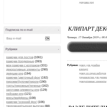
девушки png
КЛИПАРТ ДЕ
Подписка по e-mail
-
Четверг, 17 Октября 2019 г. 08:
Рубрики
-
рамочки для постов
(1061)
рамочки бордюрные
(393)
Рубрики:
декор для дизайна
мои рамочки с коллажом
(331)
клипарт
декоративные элементы
(290)
декор из скрап.наборов
девушки png
(194)
украшалочки для дневни
рамочки 'цветочный фон'
(192)
декоративные элементы
пирожки'булочки'пироги
(190)
торты'пирожные'печенье
(162)
заготовки,элементы png
(129)
пейзажи png
(121)
кексы'маффины
(108)
рамочки 'осенний фон'
(106)
творожная/сырная выпечка
(88)