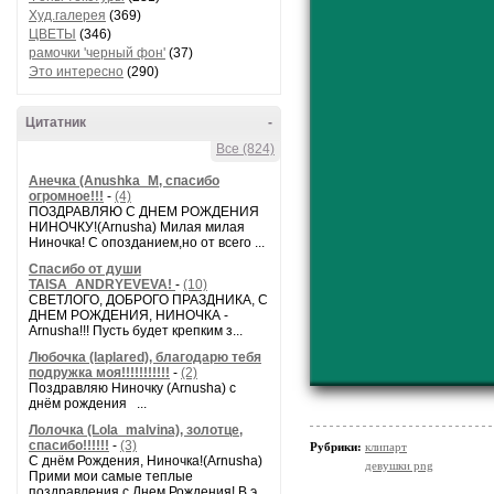
Худ.галерея
(369)
ЦВЕТЫ
(346)
рамочки 'черный фон'
(37)
Это интересно
(290)
Цитатник
-
Все (824)
Анечка (Anushka_M, спасибо
огромное!!!
-
(4)
ПОЗДРАВЛЯЮ С ДНЕМ РОЖДЕНИЯ
НИНОЧКУ!(Arnusha) Милая милая
Ниночка! С опозданием,но от всего ...
Спасибо от души
TAISA_ANDRYEVEVA!
-
(10)
СВЕТЛОГО, ДОБРОГО ПРАЗДНИКА, С
ДНЕМ РОЖДЕНИЯ, НИНОЧКА -
Arnusha!!! Пусть будет крепким з...
Любочка (laplared), благодарю тебя
подружка моя!!!!!!!!!!!
-
(2)
Поздравляю Ниночку (Arnusha) с
днём рождения ...
Лолочка (Lola_malvina), золотце,
спасибо!!!!!!
-
(3)
Рубрики:
клипарт
С днём Рождения, Ниночка!(Аrnusha)
девушки png
Прими мои самые теплые
поздравления с Днем Рождения! В э...