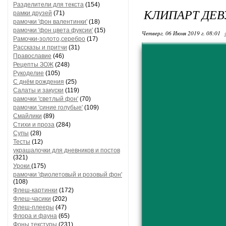
Разделители для текста
(154)
КЛИПАРТ ДЕ
рамки друзей
(71)
рамочки 'фон валентинки'
(18)
рамочки 'фон цвета фуксии'
(15)
Четверг, 06 Июня 2019 г. 08:01
Рамочки-золото,серебро
(17)
Рассказы и притчи
(31)
Православие
(46)
Рецепты ЗОЖ
(248)
Рукоделие
(105)
С днём рождения
(25)
Салаты и закуски
(119)
рамочки 'светлый фон'
(70)
рамочки 'синие голубые'
(109)
Смайлики
(89)
Стихи и проза
(284)
Супы
(28)
Тесты
(12)
украшалочки для дневников и постов
(321)
Уроки
(175)
рамочки 'фиолетовый и розовый фон'
(108)
Флеш-картинки
(172)
Флеш-часики
(202)
Флеш-плееры
(47)
Флора и фауна
(65)
Фоны текстуры
(231)