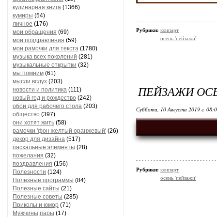
кулинарная книга
(1366)
кумиры
(54)
личное
(176)
Рубрики:
клипарт
мои обращения
(69)
осень 'пейзажи'
мои поздравления
(59)
мои рамочки для текста
(1780)
музыка всех поколений
(281)
музыкальные открытки
(32)
мы помним
(61)
мысли вслух
(203)
ПЕЙЗАЖИ ОС
новости и политика
(111)
новый год и рождество
(242)
обои для рабочего стола
(203)
Суббота, 10 Августа 2019 г. 08:
общество
(397)
они хотят жить
(58)
рамочки 'фон желтый оранжевый'
(26)
декор для дизайна
(517)
пасхальные элементы
(28)
пожелания
(32)
поздравления
(156)
Рубрики:
клипарт
Полезности
(124)
осень 'пейзажи'
Полезные программы
(84)
Полезные сайты
(21)
Полезные советы
(285)
Приколы и юмор
(71)
Мужчины,пары
(17)