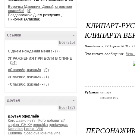
Верочка (Дневник_Девы), огромное
спасибо!
-
(4)
Поздравляю с Днем рождения ,
Ниночка! (Arnusha)
КЛИПАРТ-Р
КЛИПАРТА ВЕ
Ссылки
-
Все (215)
Понедельник, 29 Апреля 2019 г. 2
С Днем Рождения меня !
-
(7)
Это цитата сообщения
Vera
УПРАЖНЕНИЯ ПРИ БОЛИ В СПИНЕ
-
(14)
«Спасибо, жизнь!»
-
(9)
«Спасибо, жизнь!»
-
(1)
«Спасибо, жизнь!»
-
(3)
Рубрики:
клипарт
девушки png
Друзья
-
Все (187)
Друзья оффлайн
Кого давно нет?
Кого добавить?
capten_CHIKA
emuchka
geniavegas
ПЕРСОНАЖИК
Kamelius
Larisa_Vini
Liudmila_Sceglova
lola-malvina