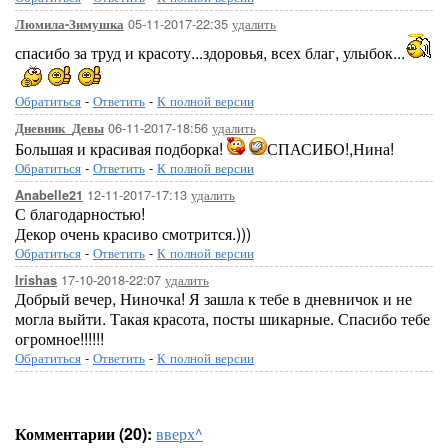
05-11-2017-22:35
удалить
Люмила-Зимушка
спасибо за труд и красоту...здоровья, всех благ, улыбок...
Обратиться
-
Ответить
-
К полной версии
06-11-2017-18:56
удалить
Дневник_Девы
Большая и красивая подборка!
СПАСИБО!,Нина!
Обратиться
-
Ответить
-
К полной версии
12-11-2017-17:13
удалить
Anabelle21
С благодарностью!
Декор очень красиво смотрится.)))
Обратиться
-
Ответить
-
К полной версии
17-10-2018-22:07
удалить
Irishas
Добрый вечер, Ниночка! Я зашла к тебе в дневничок и не
могла выйти. Такая красота, посты шикарные. Спасибо тебе
огромное!!!!!!
Обратиться
-
Ответить
-
К полной версии
Комментарии (20):
вверх^