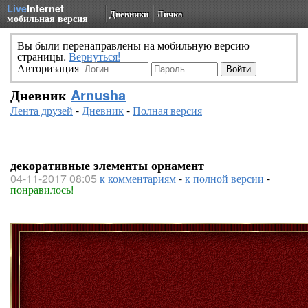
Live
Internet
Дневники
Личка
мобильная версия
Вы были перенаправлены на мобильную версию
страницы.
Вернуться!
Авторизация
Дневник
Arnusha
Лента друзей
-
Дневник
-
Полная версия
декоративные элементы орнамент
04-11-2017 08:05
к комментариям
-
к полной версии
-
понравилось!