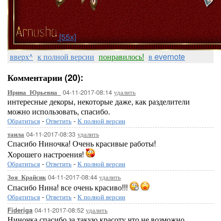
[55x]
вверх^
к полной версии
понравилось!
в evernote
Комментарии (20):
04-11-2017-08:14
удалить
Ирина_Юрьевна_
интересные декоры, некоторые даже, как разделители
можно использовать, спасибо.
Обратиться
-
Ответить
-
К полной версии
04-11-2017-08:33
удалить
таила
Спасибо Ниночка! Очень красивые работы!
Хорошего настроения!
Обратиться
-
Ответить
-
К полной версии
04-11-2017-08:44
удалить
Зоя_Крайсик
Спасибо Нина! все очень красиво!!!
Обратиться
-
Ответить
-
К полной версии
04-11-2017-08:52
удалить
Fideriga
Ниночка,спасибо за такую красоту,что не возможно