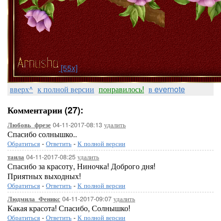
[55x]
вверх^
к полной версии
понравилось!
в evernote
Комментарии (27):
04-11-2017-08:13
удалить
Любовь_фрезе
Спасибо солнышко..
Обратиться
-
Ответить
-
К полной версии
04-11-2017-08:25
удалить
таила
Спасибо за красоту, Ниночка! Доброго дня!
Приятных выходных!
Обратиться
-
Ответить
-
К полной версии
04-11-2017-09:07
удалить
Людмила_Феникс
Какая красота! Спасибо, Солнышко!
Обратиться
-
Ответить
-
К полной версии