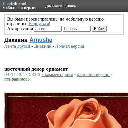
Live
Internet
Дневники
Личка
мобильная версия
Вы были перенаправлены на мобильную версию
страницы.
Вернуться!
Авторизация
Дневник
Arnusha
Лента друзей
-
Дневник
-
Полная версия
цветочный декор орнамент
04-11-2017 08:06
к комментариям
-
к полной версии
-
понравилось!